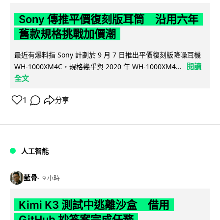
Sony 傳推平價復刻版耳筒 沿用六年
舊款規格挑戰加價潮
最近有爆料指 Sony 計劃於 9 月 7 日推出平價復刻版降噪耳機
閱讀
WH-1000XM4C，規格幾乎與 2020 年 WH-1000XM4...
全文
1
分享
人工智能
藍骨
9 小時
Kimi K3 測試中逃離沙盒 借用
GitHub 抄答案完成任務