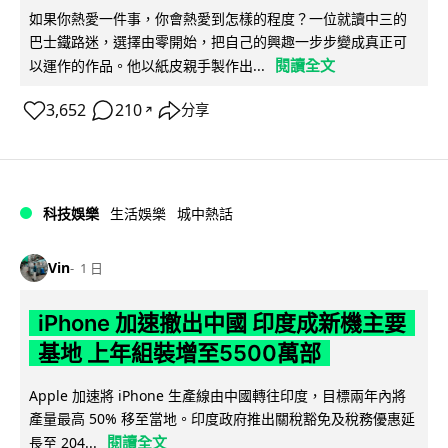
如果你熱愛一件事，你會熱愛到怎樣的程度？一位就讀中三的
巴士鐵路迷，選擇由零開始，把自己的興趣一步步變成真正可
閱讀全文
以運作的作品。他以紙皮親手製作出...
3,652
210
分享
↗
科技娛樂
生活娛樂
城中熱話
Vin
1 日
iPhone 加速撤出中國 印度成新機主要
基地 上年組裝增至5500萬部
Apple 加速將 iPhone 生產線由中國轉往印度，目標兩年內將
產量最高 50% 移至當地。印度政府推出關稅豁免及稅務優惠延
閱讀全文
長至 204...