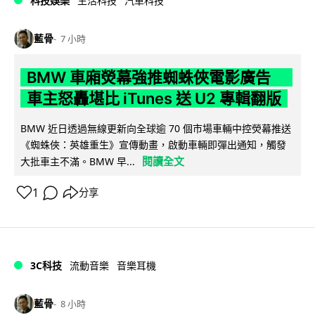
科技娛樂
生活科技
汽車科技
藍骨
7 小時
BMW 車廂熒幕強推蜘蛛俠電影廣告
車主怒轟堪比 iTunes 送 U2 專輯翻版
BMW 近日透過無線更新向全球逾 70 個市場車輛中控熒幕推送
《蜘蛛俠：英雄重生》宣傳動畫，啟動車輛即彈出通知，觸發
閱讀全文
大批車主不滿。BMW 早...
1
分享
3C科技
流動音樂
音樂耳機
藍骨
8 小時