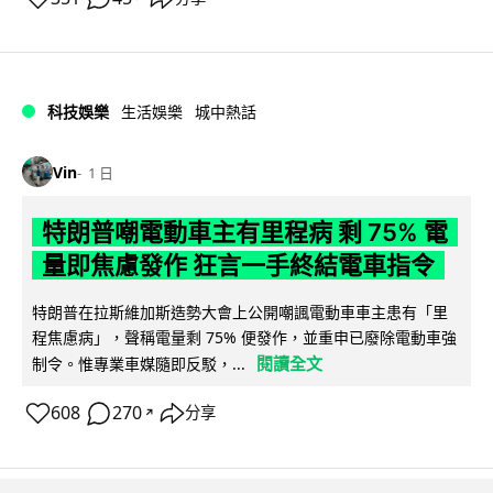
科技娛樂
生活娛樂
城中熱話
Vin
1 日
特朗普嘲電動車主有里程病 剩 75% 電
量即焦慮發作 狂言一手終結電車指令
特朗普在拉斯維加斯造勢大會上公開嘲諷電動車車主患有「里
程焦慮病」，聲稱電量剩 75% 便發作，並重申已廢除電動車強
閱讀全文
制令。惟專業車媒隨即反駁，...
608
270
分享
↗