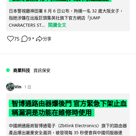
日本警視廳神田署 8 月 6 日公布，拘捕一名 32 歲大阪女子，
指她涉嫌在出版巨頭集英社旗下官方網店「JUMP
閱讀全文
CHARACTERS ST...
75
9
分享
↗
商業科技
資訊保安
Vin
1 日
智博通路由器爆後門 官方緊急下架止血
稱漏洞是功能在維修時使用
中國網通廠商智博通電子（Zbtlink Electronics）旗下的路由器
產品爆出嚴重安全漏洞，被發現每 35 秒便會與中國伺服器連