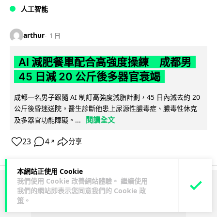
人工智能
arthur
1 日
AI 減肥餐單配合高強度操練 成都男
45 日減 20 公斤後多器官衰竭
成都一名男子跟隨 AI 制訂高強度減脂計劃，45 日內減去約 20
公斤後昏迷送院。醫生診斷他患上尿源性膿毒症、膿毒性休克
閱讀全文
及多器官功能障礙。...
23
4
分享
↗
本網站正使用 Cookie
我們使用 Cookie 改善網站體驗。 繼續使用
ADVERTISEMENT
我們的網站即表示您同意我們的
Cookie 政
策
。