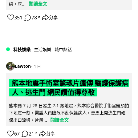
閱讀全文
線，旗...
351
78
分享
↗
科技娛樂
生活娛樂
城中熱話
Lawton
1 日
熊本地震手術室驚魂片瘋傳 醫護保護病
人、逃生門 網民讚值得尊敬
熊本縣 7 月 28 日發生 7.1 級地震，熊本綜合醫院手術室鏡頭拍
下地震一刻，醫護人員臨危不亂保護病人，更馬上開逃生門確
閱讀全文
保出口流通。片段...
67
21
分享
↗