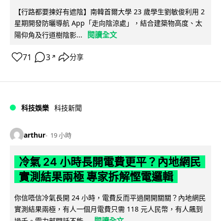
【行路都要揀好有遮陰】南韓首爾大學 23 歲學生劉敏俊利用 2
星期開發防曬導航 App「走向陰涼處」，結合建築物高度、太
閱讀全文
陽仰角及行道樹陰影...
71
3
分享
↗
科技娛樂
科技新聞
arthur
19 小時
冷氣 24 小時長開電費更平？內地網民
實測結果兩極 專家拆解慳電邏輯
你信唔信冷氣長開 24 小時，電費反而平過開開關關？內地網民
實測結果兩極，有人一個月電費只需 118 元人民幣，有人飆到
閱讀全文
過千。電力部門話不能...