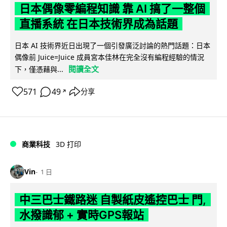
日本偶像零編程知識 靠 AI 搞了一整個
直播系統 在日本技術界成為話題
日本 AI 技術界近日出現了一個引發廣泛討論的熱門話題：日本
偶像前 Juice=Juice 成員宮本佳林在完全沒有編程經驗的情況
閱讀全文
下，僅憑藉與...
571
49
分享
↗
商業科技
3D 打印
Vin
1 日
中三巴士鐵路迷 自製紙皮遙控巴士 門,
水撥識郁 + 實時GPS報站