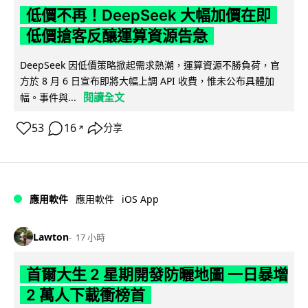
低價不再！DeepSeek 大幅加價在即
低價搶客反釀運算資源告急
DeepSeek 因低價策略掀起需求熱潮，運算資源不勝負荷，官
方於 8 月 6 日宣布即將大幅上調 API 收費，惟未公布具體加
閱讀全文
幅。事件與...
53
16
分享
↗
iOS App
應用軟件
應用軟件
Lawton
17 小時
首爾大生 2 星期開發防曬地圖 一日暴增
2 萬人下載衝榜首