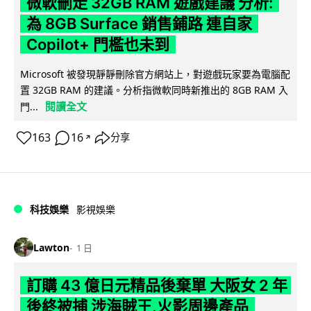
微軟刪走 32GB RAM 遊戲建議 分析:
為 8GB Surface 銷售鋪路 連自家
Copilot+ 門檻也未到
Microsoft 被發現靜靜刪除官方網站上，對遊戲玩家要為電腦配
置 32GB RAM 的建議。分析指微軟同時新推出的 8GB RAM 入
閱讀全文
門...
163
16
分享
↗
科技娛樂
影視娛樂
Lawton
1 日
訂購 43 億日元精品後棄單 大阪女 2 年
後終被捕 涉海賊王,火影周邊產品