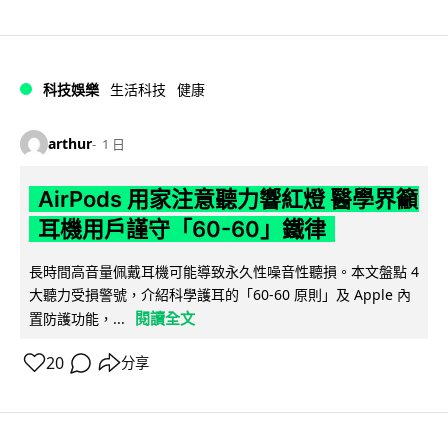
科技娛樂
生活科技
健康
arthur
1 日
AirPods 用家注意聽力響紅燈 醫學界籲
耳機用戶謹守「60-60」鐵律
長時間高音量佩戴耳機可能導致永久性噪音性聽損。本文盤點 4
大聽力受損警號，介紹科學護耳的「60-60 原則」及 Apple 內
閱讀全文
置防護功能，...
20
分享