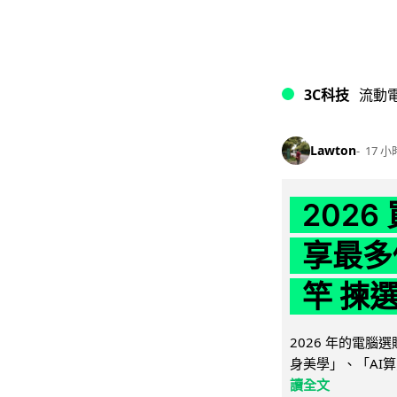
3C科技
流動
Lawton
17 小
202
享最多
竿 揀
2026 年的電
身美學」、「AI算
讀全文