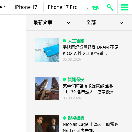
Air
iPhone 17
iPhone 17 Pro
AirPods Pro 3
Ap
最新文章
全部
人工智能
靠快閃記憶體紓緩 DRAM 不足
KIOXIA 推 XL1 記憶體...
05.08.2026
資訊保安
東華學院誤發取錄電郵 全數
11,139 名申請人一度空歡喜 ...
05.08.2026
影視娛樂
Nicolas Cage 主演未上映電影
Netflix 遺失未加...