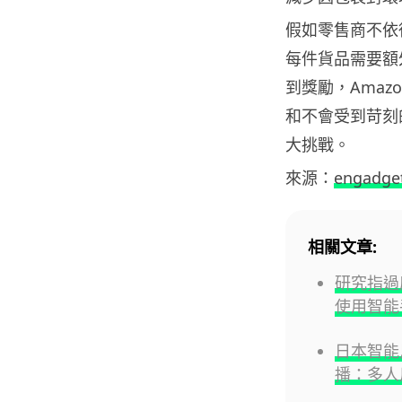
假如零售商不依從
每件貨品需要額外
到獎勵，Amaz
和不會受到苛刻的
大挑戰。
來源：
engadge
相關文章:
研究指過
使用智能
日本智能
播：多人