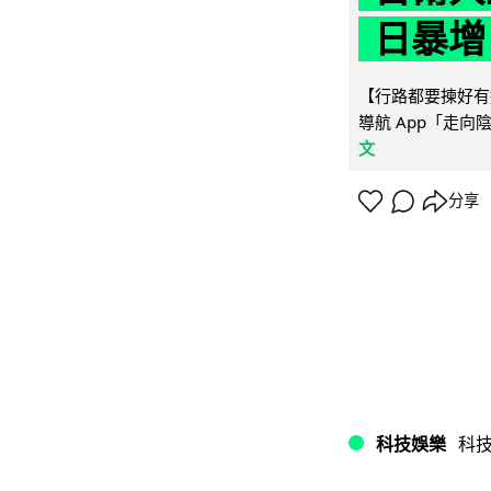
日暴增
【行路都要揀好有遮
導航 App「走向
文
分享
科技娛樂
科