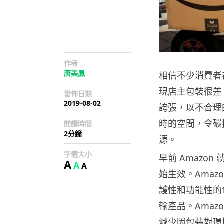
作者
唐美鳳
相信不少消費者
現店主包裝很差
發佈日期
2019-08-02
誇張，以不合理
時的空間，令碳
閱讀時間
2分鐘
源。
字體大小
早前 Amazo
A
A
A
始生效。Ama
護性和功能性的
輸產品。Ama
減少因包裝對環