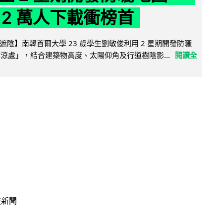
 2 萬人下載衝榜首
陰】南韓首爾大學 23 歲學生劉敏俊利用 2 星期開發防曬
陰涼處」，結合建築物高度、太陽仰角及行道樹陰影...
閱讀全
技新聞