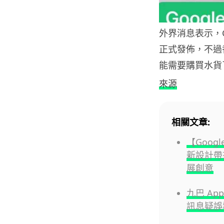
外界消息表示，Go
正式發佈，不過
能需要購買水貨
來源
相關文章:
【Googl
新設計帶來
展創意
九巴 Ap
訊息疑誤