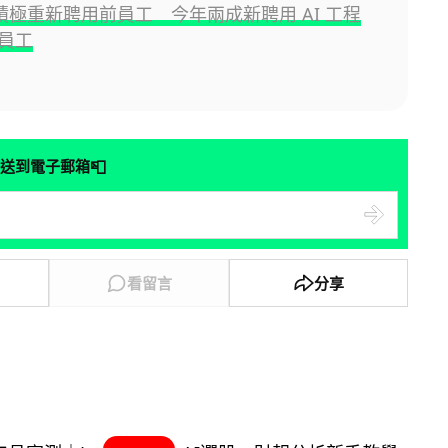
e 積極重新聘用前員工 今年兩成新聘用 AI 工程
員工
📮
送到電子郵箱
看留言
分享