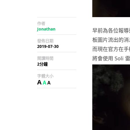
作者
Jonathan
早前為各位報導過，
板圖片流出的消
發佈日期
2019-07-30
而現在官方在手機尚
將會使用 Sol
閱讀時間
2分鐘
字體大小
A
A
A