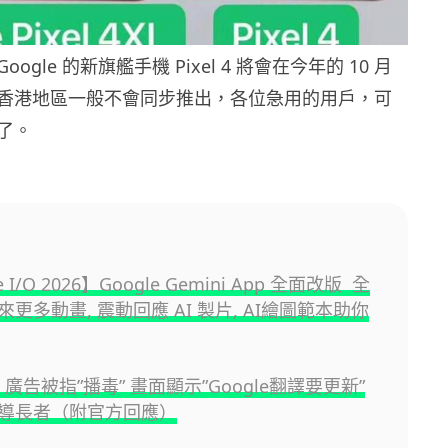
ogle 的新旗艦手機 Pixel 4 將會在今年的 10 月
香港地區一般不會同步推出，各位急用的用戶，可
了。
e I/O 2026】Google Gemini App 全面改版 全
更多動畫, 震動回應 AI 製片, AI繪圖範本助你
p 廣告被指”播毒” 畫面顯示”Google翻譯要更新”
導長者（附官方回應）