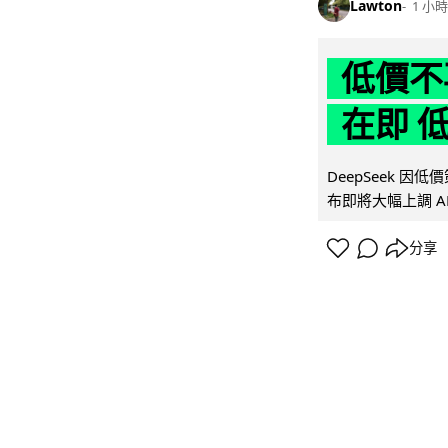
Lawton
1 小時
低價不再
在即 
DeepSeek 
布即將大幅上調 A
分享