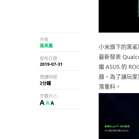
作者
唐美鳳
小米旗下的黑鯊遊
最新發表 Qualc
發佈日期
2019-07-31
繼 ASUS 的 
器，為了讓玩家
閱讀時間
2分鐘
落重料。
字體大小
A
A
A