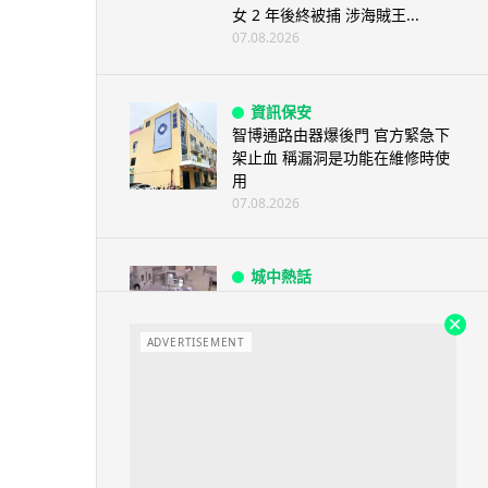
女 2 年後終被捕 涉海賊王...
07.08.2026
資訊保安
智博通路由器爆後門 官方緊急下
架止血 稱漏洞是功能在維修時使
用
07.08.2026
城中熱話
熊本地震手術室驚魂片瘋傳 醫護
保護病人、逃生門 網民讚值得
尊...
ADVERTISEMENT
07.08.2026
健康
AirPods 用家注意聽力響紅燈 醫
學界籲耳機用戶謹守「60-60」...