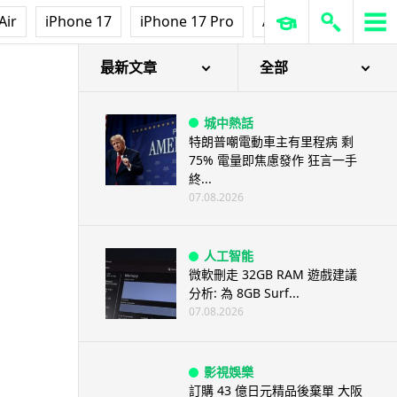
Air
iPhone 17
iPhone 17 Pro
AirPods Pro 3
Ap
最新文章
全部
城中熱話
特朗普嘲電動車主有里程病 剩
75% 電量即焦慮發作 狂言一手
終...
07.08.2026
人工智能
微軟刪走 32GB RAM 遊戲建議
分析: 為 8GB Surf...
07.08.2026
影視娛樂
訂購 43 億日元精品後棄單 大阪