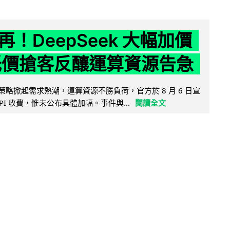
！DeepSeek 大幅加價
低價搶客反釀運算資源告急
因低價策略掀起需求熱潮，運算資源不勝負荷，官方於 8 月 6 日宣
PI 收費，惟未公布具體加幅。事件與...
閱讀全文