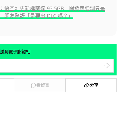
：悟空》更新檔案達 93.5GB 開發商強調只是
 網友驚訝「是要出 DLC 嗎？」
📮
送到電子郵箱
看留言
分享