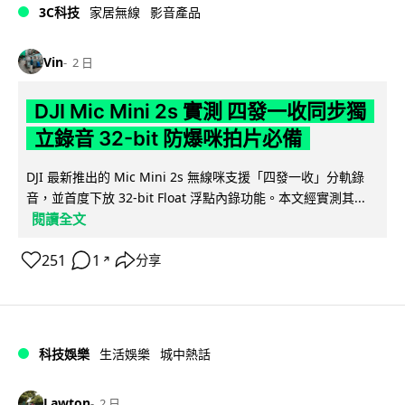
3C科技
家居無線
影音產品
Vin
2 日
DJI Mic Mini 2s 實測 四發一收同步獨
立錄音 32-bit 防爆咪拍片必備
DJI 最新推出的 Mic Mini 2s 無線咪支援「四發一收」分軌錄
音，並首度下放 32-bit Float 浮點內錄功能。本文經實測其...
閱讀全文
251
1
分享
↗
科技娛樂
生活娛樂
城中熱話
Lawton
2 日