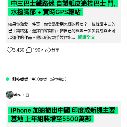
中三巴士鐵路迷 自製紙皮遙控巴士 門,
水撥識郁 + 實時GPS報站
如果你熱愛一件事，你會熱愛到怎樣的程度？一位就讀中三的
巴士鐵路迷，選擇由零開始，把自己的興趣一步步變成真正可
閱讀全文
以運作的作品。他以紙皮親手製作出...
3,430
190
分享
↗
科技娛樂
生活娛樂
城中熱話
Vin
1 日
iPhone 加速撤出中國 印度成新機主要
基地 上年組裝增至5500萬部