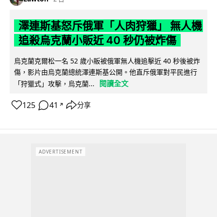
澤連斯基怒斥俄軍「人肉狩獵」 無人機
追殺烏克蘭小販近 40 秒仍被炸傷
烏克蘭克爾松一名 52 歲小販被俄軍無人機追擊近 40 秒後被炸
傷，影片由烏克蘭總統澤連斯基公開。他直斥俄軍對平民進行
閱讀全文
「狩獵式」攻擊，烏克蘭...
125
41
分享
↗
ADVERTISEMENT