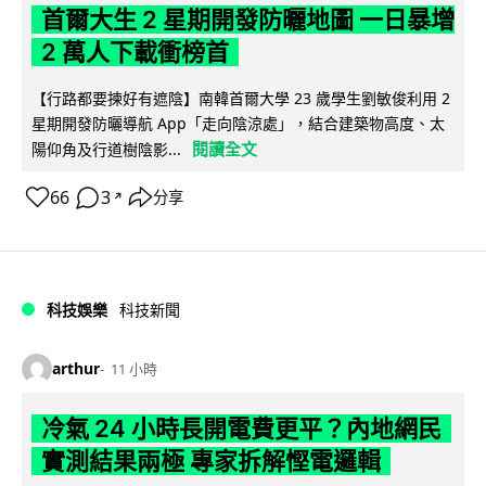
首爾大生 2 星期開發防曬地圖 一日暴增
2 萬人下載衝榜首
【行路都要揀好有遮陰】南韓首爾大學 23 歲學生劉敏俊利用 2
星期開發防曬導航 App「走向陰涼處」，結合建築物高度、太
閱讀全文
陽仰角及行道樹陰影...
66
3
分享
↗
科技娛樂
科技新聞
arthur
11 小時
冷氣 24 小時長開電費更平？內地網民
實測結果兩極 專家拆解慳電邏輯