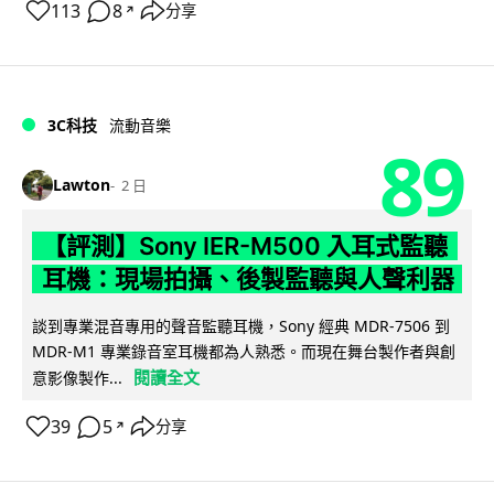
113
8
分享
↗
3C科技
流動音樂
89
Lawton
2 日
【評測】Sony IER-M500 入耳式監聽
耳機：現場拍攝、後製監聽與人聲利器
談到專業混音專用的聲音監聽耳機，Sony 經典 MDR-7506 到
MDR-M1 專業錄音室耳機都為人熟悉。而現在舞台製作者與創
閱讀全文
意影像製作...
39
5
分享
↗