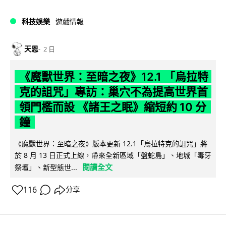
科技娛樂
遊戲情報
天恩
2 日
《魔獸世界：至暗之夜》12.1 「烏拉特
克的詛咒」專訪：巢穴不為提高世界首
領門檻而設 《諸王之眠》縮短約 10 分
鐘
《魔獸世界：至暗之夜》版本更新 12.1「烏拉特克的詛咒」將
於 8 月 13 日正式上線，帶來全新區域「盤蛇島」、地城「毒牙
閱讀全文
祭壇」、新型態世...
116
分享