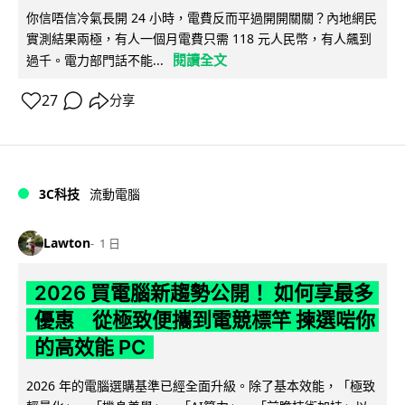
你信唔信冷氣長開 24 小時，電費反而平過開開關關？內地網民
實測結果兩極，有人一個月電費只需 118 元人民幣，有人飆到
閱讀全文
過千。電力部門話不能...
27
分享
3C科技
流動電腦
Lawton
1 日
2026 買電腦新趨勢公開！ 如何享最多
優惠 從極致便攜到電競標竿 揀選啱你
的高效能 PC
2026 年的電腦選購基準已經全面升級。除了基本效能，「極致