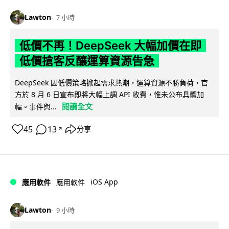
Lawton
7 小時
低價不再！DeepSeek 大幅加價在即
低價搶客反釀運算資源告急
DeepSeek 因低價策略掀起需求熱潮，運算資源不勝負荷，官
方於 8 月 6 日宣布即將大幅上調 API 收費，惟未公布具體加
閱讀全文
幅。事件與...
45
13
分享
↗
iOS App
應用軟件
應用軟件
Lawton
9 小時