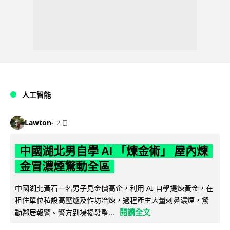
人工智能
Lawton
2 日
中國湖北男自學 AI 「煉金術」 屋內煉
金冒濃煙驚動全區
中國湖北黃石一名男子見金價高企，利用 AI 自學提煉黃金，在
租住單位私設高壓爐及作坊冶煉，過程產生大量刺鼻濃煙，驚
閱讀全文
動鄰居報警。警方到場揭發整...