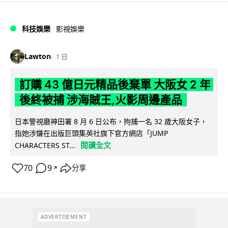
科技娛樂
影視娛樂
Lawton
1 日
訂購 43 億日元精品後棄單 大阪女 2 年
後終被捕 涉海賊王,火影周邊產品
日本警視廳神田署 8 月 6 日公布，拘捕一名 32 歲大阪女子，
指她涉嫌在出版巨頭集英社旗下官方網店「JUMP
閱讀全文
CHARACTERS ST...
70
9
分享
↗
ADVERTISEMENT