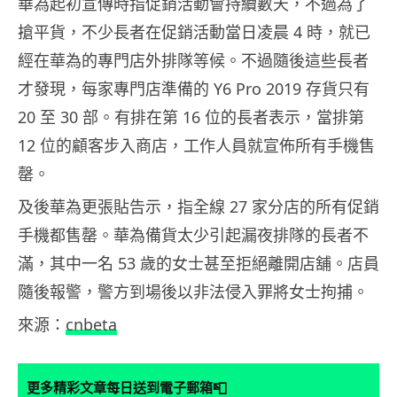
華為起初宣傳時指促銷活動會持續數天，不過為了
搶平貨，不少長者在促銷活動當日凌晨 4 時，就已
經在華為的專門店外排隊等候。不過隨後這些長者
才發現，每家專門店準備的 Y6 Pro 2019 存貨只有
20 至 30 部。有排在第 16 位的長者表示，當排第
12 位的顧客步入商店，工作人員就宣佈所有手機售
罄。
及後華為更張貼告示，指全線 27 家分店的所有促銷
手機都售罄。華為備貨太少引起漏夜排隊的長者不
滿，其中一名 53 歲的女士甚至拒絕離開店舖。店員
隨後報警，警方到場後以非法侵入罪將女士拘捕。
來源：
cnbeta
📮
更多精彩文章每日送到電子郵箱