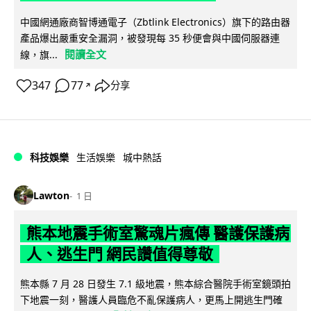
中國網通廠商智博通電子（Zbtlink Electronics）旗下的路由器
產品爆出嚴重安全漏洞，被發現每 35 秒便會與中國伺服器連
閱讀全文
線，旗...
347
77
分享
↗
科技娛樂
生活娛樂
城中熱話
Lawton
1 日
熊本地震手術室驚魂片瘋傳 醫護保護病
人、逃生門 網民讚值得尊敬
熊本縣 7 月 28 日發生 7.1 級地震，熊本綜合醫院手術室鏡頭拍
下地震一刻，醫護人員臨危不亂保護病人，更馬上開逃生門確