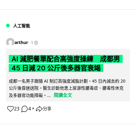
人工智能
arthur
1 日
AI 減肥餐單配合高強度操練 成都男
45 日減 20 公斤後多器官衰竭
成都一名男子跟隨 AI 制訂高強度減脂計劃，45 日內減去約 20
公斤後昏迷送院。醫生診斷他患上尿源性膿毒症、膿毒性休克
閱讀全文
及多器官功能障礙。...
23
4
分享
↗