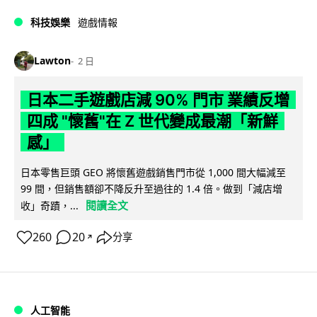
科技娛樂
遊戲情報
Lawton
2 日
日本二手遊戲店減 90% 門市 業績反增
四成 "懷舊"在 Z 世代變成最潮「新鮮
感」
日本零售巨頭 GEO 將懷舊遊戲銷售門市從 1,000 間大幅減至
99 間，但銷售額卻不降反升至過往的 1.4 倍。做到「減店增
閱讀全文
收」奇蹟，...
260
20
分享
↗
人工智能