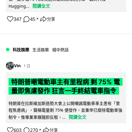
閱讀全文
Hugging...
347
45
分享
↗
科技娛樂
生活娛樂
城中熱話
Vin
1 日
特朗普嘲電動車主有里程病 剩 75% 電
量即焦慮發作 狂言一手終結電車指令
特朗普在拉斯維加斯造勢大會上公開嘲諷電動車車主患有「里
程焦慮病」，聲稱電量剩 75% 便發作，並重申已廢除電動車強
閱讀全文
制令。惟專業車媒隨即反駁，...
603
270
分享
↗