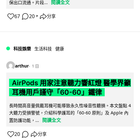
閱讀全文
保出口流通。片段...
67
20
分享
↗
科技娛樂
生活科技
健康
arthur
1 日
AirPods 用家注意聽力響紅燈 醫學界籲
耳機用戶謹守「60-60」鐵律
長時間高音量佩戴耳機可能導致永久性噪音性聽損。本文盤點 4
大聽力受損警號，介紹科學護耳的「60-60 原則」及 Apple 內
閱讀全文
置防護功能，...
20
分享