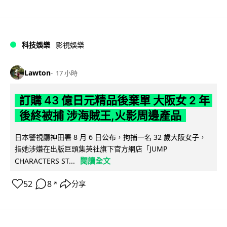
科技娛樂
影視娛樂
Lawton
17 小時
訂購 43 億日元精品後棄單 大阪女 2 年
後終被捕 涉海賊王,火影周邊產品
日本警視廳神田署 8 月 6 日公布，拘捕一名 32 歲大阪女子，
指她涉嫌在出版巨頭集英社旗下官方網店「JUMP
閱讀全文
CHARACTERS ST...
52
8
分享
↗