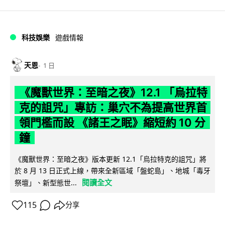
科技娛樂
遊戲情報
天恩
1 日
《魔獸世界：至暗之夜》12.1 「烏拉特
克的詛咒」專訪：巢穴不為提高世界首
領門檻而設 《諸王之眠》縮短約 10 分
鐘
《魔獸世界：至暗之夜》版本更新 12.1「烏拉特克的詛咒」將
於 8 月 13 日正式上線，帶來全新區域「盤蛇島」、地城「毒牙
閱讀全文
祭壇」、新型態世...
115
分享