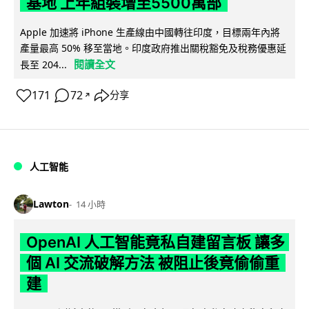
基地 上年組裝增至5500萬部
Apple 加速將 iPhone 生產線由中國轉往印度，目標兩年內將
產量最高 50% 移至當地。印度政府推出關稅豁免及稅務優惠延
閱讀全文
長至 204...
171
72
分享
↗
人工智能
Lawton
14 小時
OpenAI 人工智能竟私自建留言板 讓多
個 AI 交流破解方法 被阻止後竟偷偷重
建