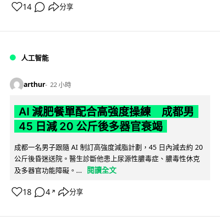
14
分享
人工智能
arthur
22 小時
AI 減肥餐單配合高強度操練 成都男
45 日減 20 公斤後多器官衰竭
成都一名男子跟隨 AI 制訂高強度減脂計劃，45 日內減去約 20
公斤後昏迷送院。醫生診斷他患上尿源性膿毒症、膿毒性休克
閱讀全文
及多器官功能障礙。...
18
4
分享
↗