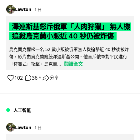
Lawton
1 日
澤連斯基怒斥俄軍「人肉狩獵」 無人機
追殺烏克蘭小販近 40 秒仍被炸傷
烏克蘭克爾松一名 52 歲小販被俄軍無人機追擊近 40 秒後被炸
傷，影片由烏克蘭總統澤連斯基公開。他直斥俄軍對平民進行
閱讀全文
「狩獵式」攻擊，烏克蘭...
102
36
分享
↗
人工智能
Lawton
1 日