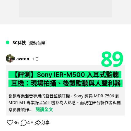
3C科技
流動音樂
89
Lawton
1 日
【評測】Sony IER-M500 入耳式監聽
耳機：現場拍攝、後製監聽與人聲利器
談到專業混音專用的聲音監聽耳機，Sony 經典 MDR-7506 到
MDR-M1 專業錄音室耳機都為人熟悉。而現在舞台製作者與創
閱讀全文
意影像製作...
36
4
分享
↗