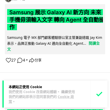
Samsung 展示 Galaxy AI 新方向 未來
手機毋須輸入文字 轉向 Agent 全自動操
作
Samsung 電子 MX 部門顧客體驗辦公室主管兼副總裁 Jay Kim
閱讀全
表示，品牌正推動 Galaxy AI 邁向全自動化 Agent...
文
27
4
分享
↗
科技娛樂
生活娛樂
城中熱話
本網站正使用 Cookie
我們使用 Cookie 改善網站體驗。 繼續使用
我們的網站即表示您同意我們的
Cookie 政
Lawton
1 日
策
。