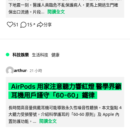
下地震一刻，醫護人員臨危不亂保護病人，更馬上開逃生門確
閱讀全文
保出口流通。片段...
51
15
分享
↗
科技娛樂
生活科技
健康
arthur
21 小時
AirPods 用家注意聽力響紅燈 醫學界籲
耳機用戶謹守「60-60」鐵律
長時間高音量佩戴耳機可能導致永久性噪音性聽損。本文盤點 4
大聽力受損警號，介紹科學護耳的「60-60 原則」及 Apple 內
閱讀全文
置防護功能，...