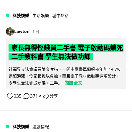
科技娛樂
生活娛樂
城中熱話
Lawton
1 日
家長無得慳錢買二手書 電子啟動碼鎖死
二手教科書 學生無法做功課
社福界立法會議員陳文宜指，一間中學書單價錢按年加 14.7%
遠超通漲，令家長難以負擔。而且電子教材啟動碼這項設計，
閱讀全文
令學生無法完成功課，二手...
935
371
分享
↗
科技娛樂
遊戲情報