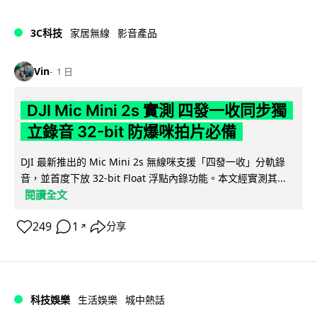
3C科技
家居無線
影音產品
Vin
1 日
DJI Mic Mini 2s 實測 四發一收同步獨
立錄音 32-bit 防爆咪拍片必備
DJI 最新推出的 Mic Mini 2s 無線咪支援「四發一收」分軌錄
音，並首度下放 32-bit Float 浮點內錄功能。本文經實測其...
閱讀全文
249
1
分享
↗
科技娛樂
生活娛樂
城中熱話