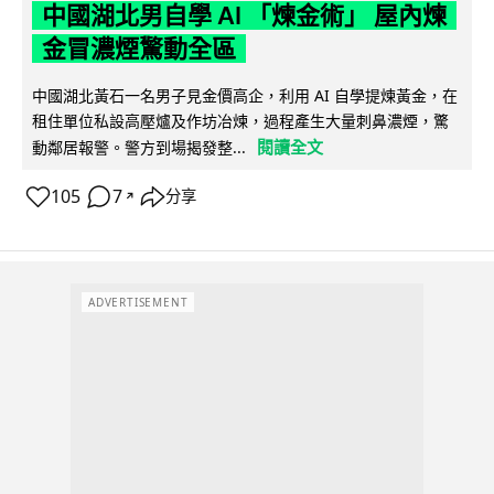
中國湖北男自學 AI 「煉金術」 屋內煉
金冒濃煙驚動全區
中國湖北黃石一名男子見金價高企，利用 AI 自學提煉黃金，在
租住單位私設高壓爐及作坊冶煉，過程產生大量刺鼻濃煙，驚
閱讀全文
動鄰居報警。警方到場揭發整...
105
7
分享
↗
ADVERTISEMENT