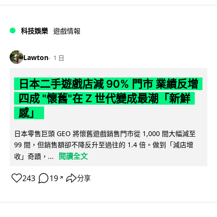
科技娛樂
遊戲情報
Lawton
1 日
日本二手遊戲店減 90% 門市 業績反增
四成 "懷舊"在 Z 世代變成最潮「新鮮
感」
日本零售巨頭 GEO 將懷舊遊戲銷售門市從 1,000 間大幅減至
99 間，但銷售額卻不降反升至過往的 1.4 倍。做到「減店增
閱讀全文
收」奇蹟，...
243
19
分享
↗