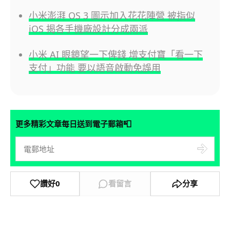
小米澎湃 OS 3 圖示加入花花陣營 被指似
iOS 揭各手機廠設計分成兩派
小米 AI 眼鏡望一下俾錢 增支付寶「看一下
支付」功能 要以語音啟動免誤用
📮
更多精彩文章每日送到電子郵箱
讚好
0
看留言
分享