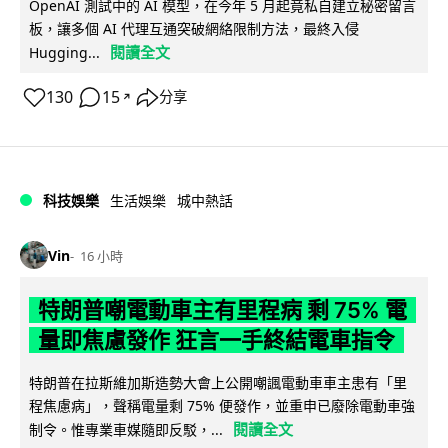
OpenAI 測試中的 AI 模型，在今年 5 月起竟私自建立秘密留言
板，讓多個 AI 代理互通突破網絡限制方法，最終入侵
閱讀全文
Hugging...
130
15
分享
↗
科技娛樂
生活娛樂
城中熱話
Vin
16 小時
特朗普嘲電動車主有里程病 剩 75% 電
量即焦慮發作 狂言一手終結電車指令
特朗普在拉斯維加斯造勢大會上公開嘲諷電動車車主患有「里
程焦慮病」，聲稱電量剩 75% 便發作，並重申已廢除電動車強
閱讀全文
制令。惟專業車媒隨即反駁，...