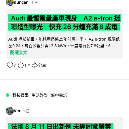
duncan
1 日
Audi 最慳電量產車現身 A2 e-tron 迷
彩造型曝光 快充 26 分鐘充滿 8 成電
Audi 呢部新車，能耗竟然係25年前嘅一半。 A2 e-tron 風阻低
至0.24，每百公里只需12.8 kWh，一度電行到7.8公里。6...
閱讀全文
7
1
分享
↗
科技娛樂
生活娛樂
城中熱話
Vin
1 日
法國 8 月 11 日出新例 未經同意嚴禁