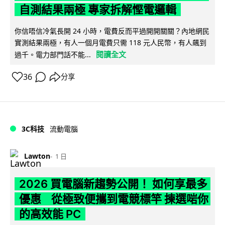
自測結果兩極 專家拆解慳電邏輯
你信唔信冷氣長開 24 小時，電費反而平過開開關關？內地網民
實測結果兩極，有人一個月電費只需 118 元人民幣，有人飆到
閱讀全文
過千。電力部門話不能...
36
分享
3C科技
流動電腦
Lawton
1 日
2026 買電腦新趨勢公開！ 如何享最多
優惠 從極致便攜到電競標竿 揀選啱你
的高效能 PC