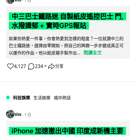
中三巴士鐵路迷 自製紙皮遙控巴士 門,
水撥識郁 + 實時GPS報站
如果你熱愛一件事，你會熱愛到怎樣的程度？一位就讀中三的
巴士鐵路迷，選擇由零開始，把自己的興趣一步步變成真正可
閱讀全文
以運作的作品。他以紙皮親手製作出...
4,127
234
分享
↗
科技娛樂
生活娛樂
城中熱話
Vin
1 日
iPhone 加速撤出中國 印度成新機主要