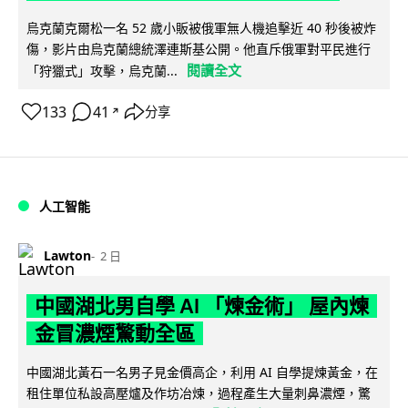
烏克蘭克爾松一名 52 歲小販被俄軍無人機追擊近 40 秒後被炸
傷，影片由烏克蘭總統澤連斯基公開。他直斥俄軍對平民進行
閱讀全文
「狩獵式」攻擊，烏克蘭...
133
41
分享
↗
人工智能
Lawton
2 日
中國湖北男自學 AI 「煉金術」 屋內煉
金冒濃煙驚動全區
中國湖北黃石一名男子見金價高企，利用 AI 自學提煉黃金，在
租住單位私設高壓爐及作坊冶煉，過程產生大量刺鼻濃煙，驚