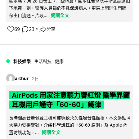
熊本縣 7 月 28 日發生 7.1 級地震，熊本綜合醫院手術室鏡頭拍
下地震一刻，醫護人員臨危不亂保護病人，更馬上開逃生門確
閱讀全文
保出口流通。片段...
69
23
分享
↗
科技娛樂
生活科技
健康
arthur
2 日
AirPods 用家注意聽力響紅燈 醫學界籲
耳機用戶謹守「60-60」鐵律
長時間高音量佩戴耳機可能導致永久性噪音性聽損。本文盤點 4
大聽力受損警號，介紹科學護耳的「60-60 原則」及 Apple 內
閱讀全文
置防護功能，...