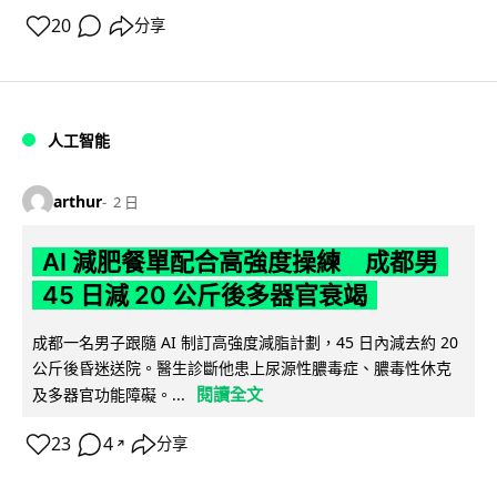
20
分享
人工智能
arthur
2 日
AI 減肥餐單配合高強度操練 成都男
45 日減 20 公斤後多器官衰竭
成都一名男子跟隨 AI 制訂高強度減脂計劃，45 日內減去約 20
公斤後昏迷送院。醫生診斷他患上尿源性膿毒症、膿毒性休克
閱讀全文
及多器官功能障礙。...
23
4
分享
↗