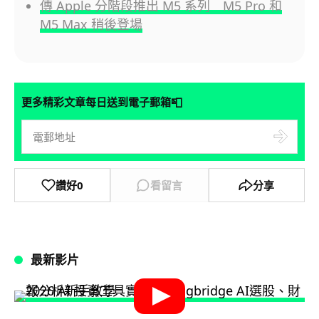
傳 Apple 分階段推出 M5 系列 M5 Pro 和
M5 Max 稍後登場
📮
更多精彩文章每日送到電子郵箱
讚好
0
看留言
分享
最新影片