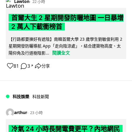
Lawton
22 小時
首爾大生 2 星期開發防曬地圖 一日暴增
2 萬人下載衝榜首
【行路都要揀好有遮陰】南韓首爾大學 23 歲學生劉敏俊利用 2
星期開發防曬導航 App「走向陰涼處」，結合建築物高度、太
閱讀全文
陽仰角及行道樹陰影...
81
3
分享
↗
科技娛樂
科技新聞
arthur
23 小時
冷氣 24 小時長開電費更平？內地網民