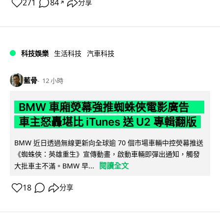
271
84
分享
↗
科技娛樂
生活科技
汽車科技
藍骨
12 小時
BMW 車廂熒幕強推蜘蛛俠電影廣告
車主怒轟堪比 iTunes 送 U2 專輯翻版
BMW 近日透過無線更新向全球逾 70 個市場車輛中控熒幕推送
《蜘蛛俠：英雄重生》宣傳動畫，啟動車輛即彈出通知，觸發
閱讀全文
大批車主不滿。BMW 早...
18
分享