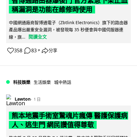
智博通路由器爆後門 官方緊急下架止血
稱漏洞是功能在維修時使用
中國網通廠商智博通電子（Zbtlink Electronics）旗下的路由器
產品爆出嚴重安全漏洞，被發現每 35 秒便會與中國伺服器連
閱讀全文
線，旗...
358
83
分享
↗
科技娛樂
生活娛樂
城中熱話
Lawton
1 日
熊本地震手術室驚魂片瘋傳 醫護保護病
人、逃生門 網民讚值得尊敬