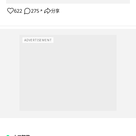
622
275
分享
↗
ADVERTISEMENT