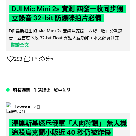
DJI Mic Mini 2s 實測 四發一收同步獨
立錄音 32-bit 防爆咪拍片必備
DJI 最新推出的 Mic Mini 2s 無線咪支援「四發一收」分軌錄
音，並首度下放 32-bit Float 浮點內錄功能。本文經實測其...
閱讀全文
253
1
分享
↗
科技娛樂
生活娛樂
城中熱話
Lawton
2 日
澤連斯基怒斥俄軍「人肉狩獵」 無人機
追殺烏克蘭小販近 40 秒仍被炸傷