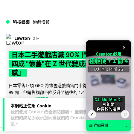
科技娛樂
遊戲情報
Lawton
2 日
×
日本二手遊戲店減 90% 門市 業績反增
四成 "懷舊"在 Z 世代變成最潮「新鮮
感」
日本零售巨頭 GEO 將懷舊遊戲銷售門市從 1,000 間大幅減至
99 間，但銷售額卻不降反升至過往的 1.4 倍。做到「減店增
閱讀全文
收」奇蹟，...
本網站正使用 Cookie
我們使用 Cookie 改善網站體驗。 繼續使用
268
20
分享
↗
🎵
⛶
我們的網站即表示您同意我們的
Cookie 政
策
。
📖 詳細評測
→