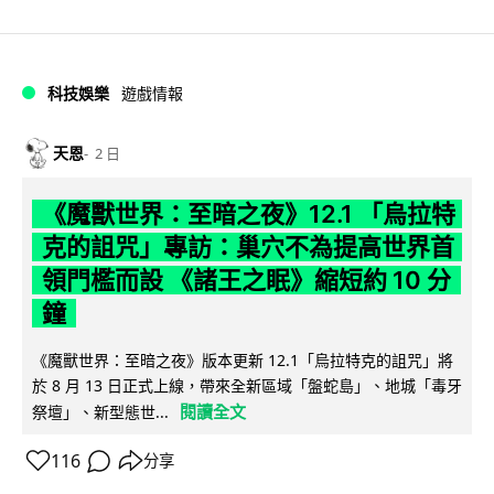
科技娛樂
遊戲情報
天恩
2 日
《魔獸世界：至暗之夜》12.1 「烏拉特
克的詛咒」專訪：巢穴不為提高世界首
領門檻而設 《諸王之眠》縮短約 10 分
鐘
《魔獸世界：至暗之夜》版本更新 12.1「烏拉特克的詛咒」將
於 8 月 13 日正式上線，帶來全新區域「盤蛇島」、地城「毒牙
閱讀全文
祭壇」、新型態世...
116
分享