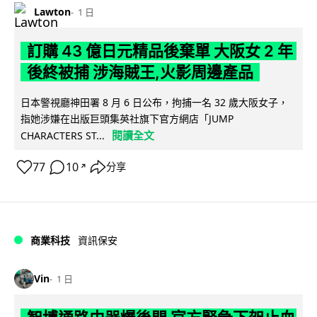
Lawton
1 日
訂購 43 億日元精品後棄單 大阪女 2 年
後終被捕 涉海賊王,火影周邊產品
日本警視廳神田署 8 月 6 日公布，拘捕一名 32 歲大阪女子，
指她涉嫌在出版巨頭集英社旗下官方網店「JUMP
閱讀全文
CHARACTERS ST...
77
10
分享
↗
商業科技
資訊保安
Vin
1 日