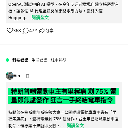
OpenAI 測試中的 AI 模型，在今年 5 月起竟私自建立秘密留言
板，讓多個 AI 代理互通突破網絡限制方法，最終入侵
閱讀全文
Hugging...
368
47
分享
↗
科技娛樂
生活娛樂
城中熱話
Vin
1 日
特朗普嘲電動車主有里程病 剩 75% 電
量即焦慮發作 狂言一手終結電車指令
特朗普在拉斯維加斯造勢大會上公開嘲諷電動車車主患有「里
程焦慮病」，聲稱電量剩 75% 便發作，並重申已廢除電動車強
閱讀全文
制令。惟專業車媒隨即反駁，...