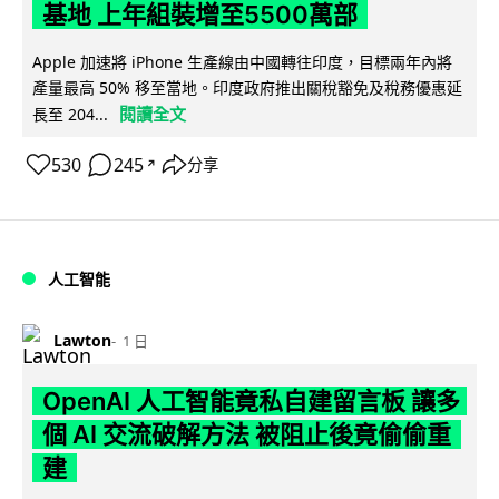
基地 上年組裝增至5500萬部
Apple 加速將 iPhone 生產線由中國轉往印度，目標兩年內將
產量最高 50% 移至當地。印度政府推出關稅豁免及稅務優惠延
閱讀全文
長至 204...
530
245
分享
↗
人工智能
Lawton
1 日
OpenAI 人工智能竟私自建留言板 讓多
個 AI 交流破解方法 被阻止後竟偷偷重
建