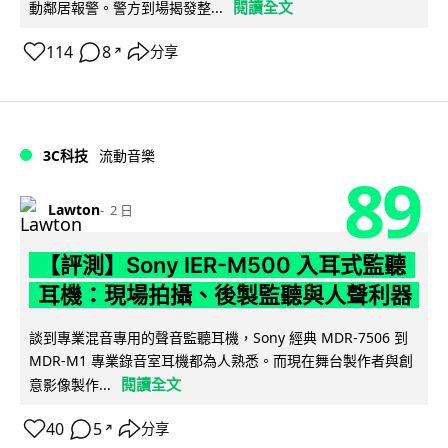
閱讀全文
動鄰居報警。警方到場揭發整...
114
8
分享
↗
3C科技
流動音樂
89
Lawton
2 日
【評測】Sony IER-M500 入耳式監聽
耳機：現場拍攝、後製監聽與人聲利器
談到專業混音專用的聲音監聽耳機，Sony 經典 MDR-7506 到
MDR-M1 專業錄音室耳機都為人熟悉。而現在舞台製作者與創
閱讀全文
意影像製作...
40
5
分享
↗