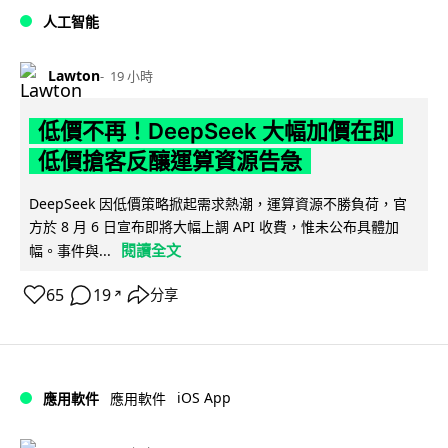
人工智能
Lawton
19 小時
低價不再！DeepSeek 大幅加價在即
低價搶客反釀運算資源告急
DeepSeek 因低價策略掀起需求熱潮，運算資源不勝負荷，官
方於 8 月 6 日宣布即將大幅上調 API 收費，惟未公布具體加
閱讀全文
幅。事件與...
65
19
分享
↗
iOS App
應用軟件
應用軟件