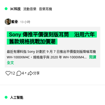
3C科技
流動音樂
音樂耳機
藍骨
13 小時
Sony 傳推平價復刻版耳筒 沿用六年
舊款規格挑戰加價潮
最近有爆料指 Sony 計劃於 9 月 7 日推出平價復刻版降噪耳機
閱讀
WH-1000XM4C，規格幾乎與 2020 年 WH-1000XM4...
全文
12
4
分享
↗
人工智能