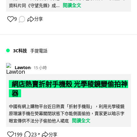
閱讀全文
資料片同《守望先鋒》成...
9
分享
3C科技
手提電話
Lawton
15 小時
網店熱賣折射手機殼 光學稜鏡變偷拍神
器
中國有網上購物平台近日熱賣「折射手機殼」，利用光學稜鏡
原理讓手機在熒幕關閉狀態下亦能側面偷拍，賣家更以暗示字
閱讀全文
眼宣傳供不法分子偷拍他人裙底
199
23
分享
↗