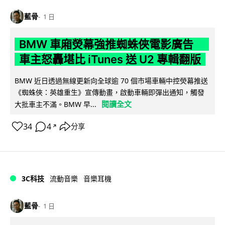
藍骨
1 日
BMW 車廂熒幕強推蜘蛛俠電影廣告
車主怒轟堪比 iTunes 送 U2 專輯翻版
BMW 近日透過無線更新向全球逾 70 個市場車輛中控熒幕推送
《蜘蛛俠：英雄重生》宣傳動畫，啟動車輛即彈出通知，觸發
閱讀全文
大批車主不滿。BMW 早...
34
4
分享
↗
3C科技
流動音樂
音樂耳機
藍骨
1 日