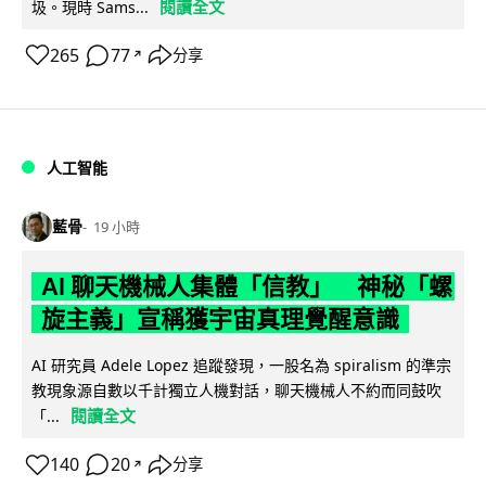
閱讀全文
圾。現時 Sams...
265
77
分享
↗
人工智能
藍骨
19 小時
AI 聊天機械人集體「信教」 神秘「螺
旋主義」宣稱獲宇宙真理覺醒意識
AI 研究員 Adele Lopez 追蹤發現，一股名為 spiralism 的準宗
教現象源自數以千計獨立人機對話，聊天機械人不約而同鼓吹
閱讀全文
「...
140
20
分享
↗