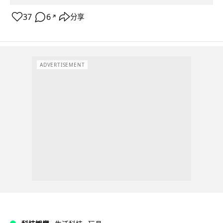
37
6
分享
↗
ADVERTISEMENT