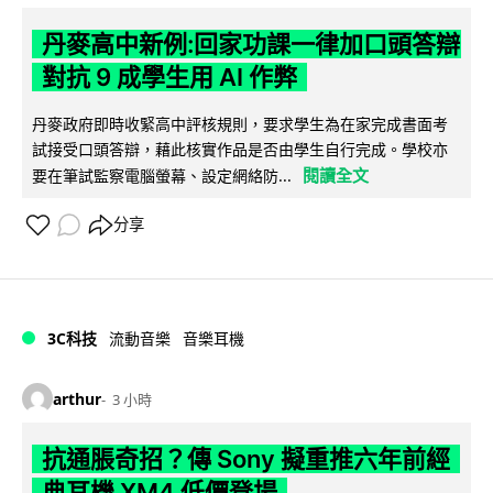
丹麥高中新例:回家功課一律加口頭答辯
對抗 9 成學生用 AI 作弊
丹麥政府即時收緊高中評核規則，要求學生為在家完成書面考
試接受口頭答辯，藉此核實作品是否由學生自行完成。學校亦
閱讀全文
要在筆試監察電腦螢幕、設定網絡防...
分享
3C科技
流動音樂
音樂耳機
arthur
3 小時
抗通脹奇招？傳 Sony 擬重推六年前經
典耳機 XM4 低價登場