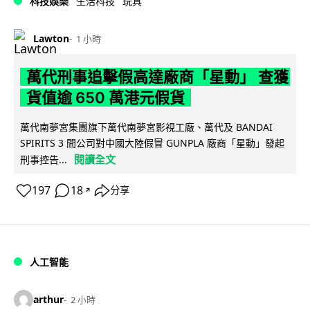
科技娛樂
生活科技
玩具
Lawton
1 小時
萬代刑事追擊假高達廠商「星動」 查獲
貨值逾 650 萬港元假貨
萬代南夢宮集團旗下萬代南夢宮影視工廠、萬代及 BANDAI
SPIRITS 3 間公司對中國大陸假冒 GUNPLA 廠商「星動」發起
閱讀全文
刑事控告...
197
18
分享
↗
人工智能
arthur
2 小時