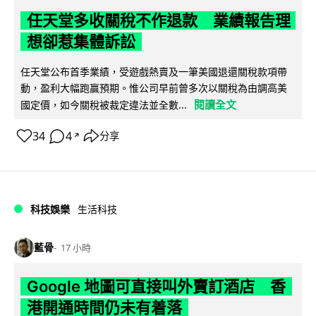
任天堂多收關稅不作退款 業績報告理
想卻惹集體訴訟
任天堂公布首季業績，受遊戲熱賣及一筆美國退還關稅款項帶
動，盈利大幅跑贏預期。惟公司早前曾多次以關稅為由調高美
閱讀全文
國定價，如今關稅被裁定違法並全數...
34
4
分享
↗
科技娛樂
生活科技
藍骨
17 小時
Google 地圖可直接叫外賣訂酒店 香
港開通時間仍未有着落