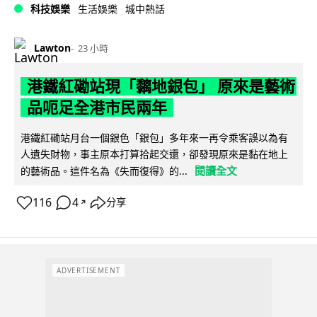
科技娛樂
生活娛樂
城中熱話
Lawton
23 小時
港鐵紅磡站現「黐地銀包」 原來是藝術
品呃足全港市民兩年
港鐵紅磡站月台一個銀色「銀包」多年來一再令乘客誤以為有
人遺失財物，事主原本打算拾起交還，卻發現原來是黏在地上
閱讀全文
的藝術品。這件名為《失而復得》的...
116
4
分享
↗
ADVERTISEMENT