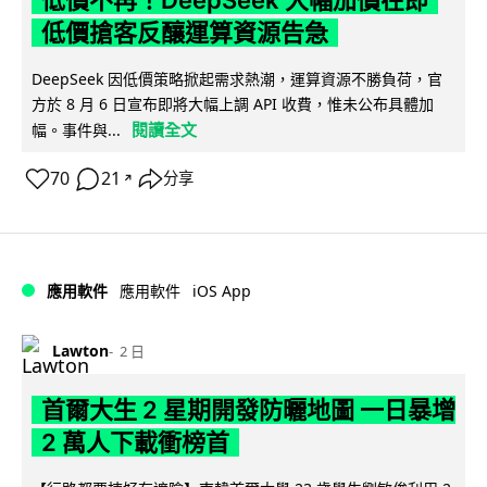
低價不再！DeepSeek 大幅加價在即
低價搶客反釀運算資源告急
DeepSeek 因低價策略掀起需求熱潮，運算資源不勝負荷，官
方於 8 月 6 日宣布即將大幅上調 API 收費，惟未公布具體加
閱讀全文
幅。事件與...
70
21
分享
↗
iOS App
應用軟件
應用軟件
Lawton
2 日
首爾大生 2 星期開發防曬地圖 一日暴增
2 萬人下載衝榜首