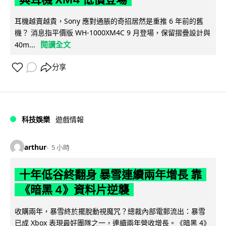
耳機越賣越貴，Sony 應對通脹的奇招居然是重推 6 年前的舊
機？ 消息指平價版 WH-1000XM4C 9 月登場，保留摺疊設計與
閱讀全文
40m...
分享
科技娛樂
遊戲情報
arthur
5 小時
十年低谷終翻身 暴雪連續兩年增長 靠
《暗黑 4》資料片逆襲
收購兩年，暴雪終於擺脫動視魔咒？總裁內部電郵流出：暴雪
已成 Xbox 表現最好團隊之一，連續兩年營收增長。《暗黑 4》