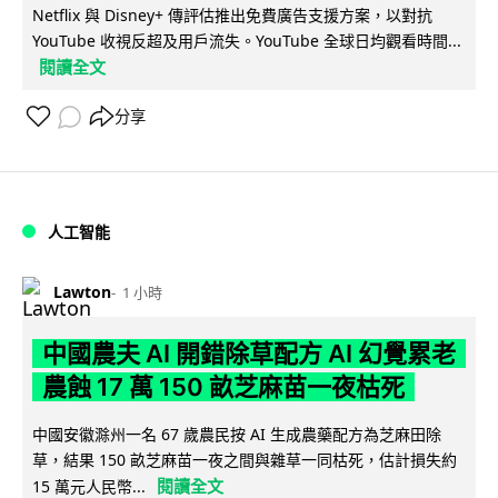
Netflix 與 Disney+ 傳評估推出免費廣告支援方案，以對抗
YouTube 收視反超及用戶流失。YouTube 全球日均觀看時間...
閱讀全文
分享
人工智能
Lawton
1 小時
中國農夫 AI 開錯除草配方 AI 幻覺累老
農蝕 17 萬 150 畝芝麻苗一夜枯死
中國安徽滁州一名 67 歲農民按 AI 生成農藥配方為芝麻田除
草，結果 150 畝芝麻苗一夜之間與雜草一同枯死，估計損失約
閱讀全文
15 萬元人民幣...