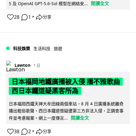
閱讀全文
5 及 OpenAI GPT-5.6-Sol 模型在網絡安...
28
1
分享
↗
科技娛樂
生活科技
旅遊
Lawton
1 日
日本福岡地鐵廣播被入侵 播不雅歌曲
西日本鐵道疑黑客所為
日本福岡西鐵天神大牟田線兩個車站，8 月 4 日廣播系統離奇
播出粗俗歌聲，西日本鐵道懷疑遭第三方非法入侵，正調查事
閱讀全文
件並考慮報案。網上一度傳言...
38
2
分享
↗