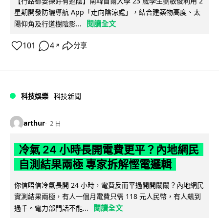
【行路都要揀好有遮陰】南韓首爾大學 23 歲學生劉敏俊利用 2
星期開發防曬導航 App「走向陰涼處」，結合建築物高度、太
閱讀全文
陽仰角及行道樹陰影...
101
4
分享
↗
科技娛樂
科技新聞
arthur
2 日
冷氣 24 小時長開電費更平？內地網民
自測結果兩極 專家拆解慳電邏輯
你信唔信冷氣長開 24 小時，電費反而平過開開關關？內地網民
實測結果兩極，有人一個月電費只需 118 元人民幣，有人飆到
閱讀全文
過千。電力部門話不能...