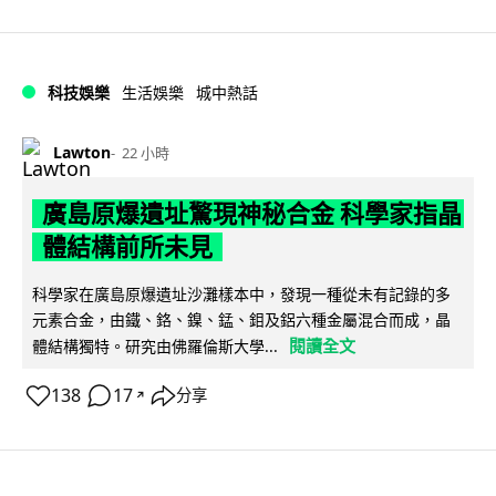
科技娛樂
生活娛樂
城中熱話
Lawton
22 小時
廣島原爆遺址驚現神秘合金 科學家指晶
體結構前所未見
科學家在廣島原爆遺址沙灘樣本中，發現一種從未有記錄的多
元素合金，由鐵、鉻、鎳、錳、鉬及鋁六種金屬混合而成，晶
閱讀全文
體結構獨特。研究由佛羅倫斯大學...
138
17
分享
↗