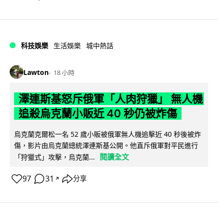
科技娛樂
生活娛樂
城中熱話
Lawton
18 小時
澤連斯基怒斥俄軍「人肉狩獵」 無人機
追殺烏克蘭小販近 40 秒仍被炸傷
烏克蘭克爾松一名 52 歲小販被俄軍無人機追擊近 40 秒後被炸
傷，影片由烏克蘭總統澤連斯基公開。他直斥俄軍對平民進行
閱讀全文
「狩獵式」攻擊，烏克蘭...
97
31
分享
↗