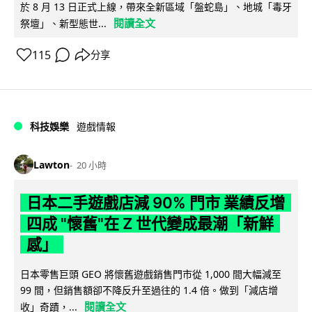
於 8 月 13 日正式上線，帶來全新區域「盤蛇島」、地城「毒牙
閱讀全文
祭壇」、新型態世...
115
分享
科技娛樂
遊戲情報
Lawton
20 小時
日本二手遊戲店減 90% 門市 業績反增
四成 "懷舊"在 Z 世代變成最潮「新鮮
感」
日本零售巨頭 GEO 將懷舊遊戲銷售門市從 1,000 間大幅減至
99 間，但銷售額卻不降反升至過往的 1.4 倍。做到「減店增
閱讀全文
收」奇蹟，...