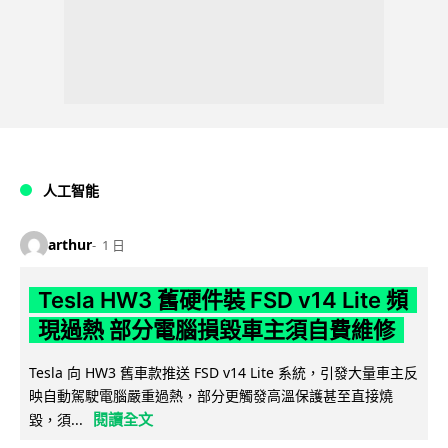
人工智能
arthur
1 日
Tesla HW3 舊硬件裝 FSD v14 Lite 頻
現過熱 部分電腦損毀車主須自費維修
Tesla 向 HW3 舊車款推送 FSD v14 Lite 系統，引發大量車主反
映自動駕駛電腦嚴重過熱，部分更觸發高溫保護甚至直接燒
閱讀全文
毀，須...