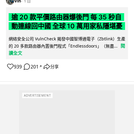
Vin
1 日
逾 20 款平價路由器爆後門 每 35 秒自
動連線回中國 全球 10 萬用家私隱堪憂
網絡安全公司 VulnCheck 揭發中國智博通電子（Zbtlink）生產
閱
的 20 多款路由器內置後門程式「Endlessdoors」（無盡...
讀全文
939
201
分享
↗
ADVERTISEMENT