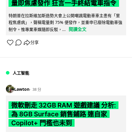
量即焦慮發作 狂言一手終結電車指令
特朗普在拉斯維加斯造勢大會上公開嘲諷電動車車主患有「里
程焦慮病」，聲稱電量剩 75% 便發作，並重申已廢除電動車強
閱讀全文
制令。惟專業車媒隨即反駁，...
分享
人工智能
Lawton
38 分
微軟刪走 32GB RAM 遊戲建議 分析:
為 8GB Surface 銷售鋪路 連自家
Copilot+ 門檻也未到