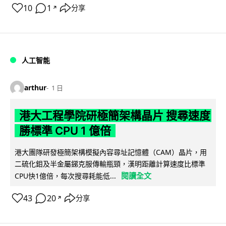
10
1
分享
↗
人工智能
arthur
1 日
港大工程學院研極簡架構晶片 搜尋速度
勝標準 CPU 1 億倍
港大團隊研發極簡架構模擬內容尋址記憶體（CAM）晶片，用
二硫化鉬及半金屬銻克服傳輸瓶頸，漢明距離計算速度比標準
閱讀全文
CPU快1億倍，每次搜尋耗能低...
43
20
分享
↗