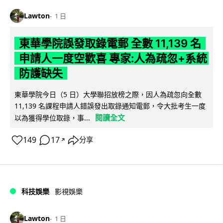
Lawton
1 日
東華學院誤發取錄電郵 全數 11,139 名
申請人一度空歡喜 專家:人為疏忽+系統
防護缺失
東華學院今日（5 日）大學聯招放榜之際，因人為疏忽向全數
11,139 名課程申請人錯誤發出取錄通知電郵，令大批考生一度
閱讀全文
以為獲得學位取錄，事...
149
17
分享
↗
科技娛樂
影視娛樂
Lawton
1 日