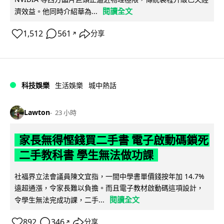
閱讀全文
濟效益。他同時介紹華為...
1,512
561
分享
↗
科技娛樂
生活娛樂
城中熱話
Lawton
23 小時
家長無得慳錢買二手書 電子啟動碼鎖死
二手教科書 學生無法做功課
社福界立法會議員陳文宜指，一間中學書單價錢按年加 14.7%
遠超通漲，令家長難以負擔。而且電子教材啟動碼這項設計，
閱讀全文
令學生無法完成功課，二手...
892
346
分享
↗