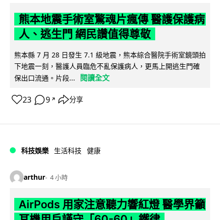
熊本地震手術室驚魂片瘋傳 醫護保護病
人、逃生門 網民讚值得尊敬
熊本縣 7 月 28 日發生 7.1 級地震，熊本綜合醫院手術室鏡頭拍
下地震一刻，醫護人員臨危不亂保護病人，更馬上開逃生門確
閱讀全文
保出口流通。片段...
23
9
分享
↗
科技娛樂
生活科技
健康
arthur
4 小時
AirPods 用家注意聽力響紅燈 醫學界籲
耳機用戶謹守「60-60」鐵律