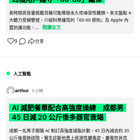
長時間高音量佩戴耳機可能導致永久性噪音性聽損。本文盤點 4
大聽力受損警號，介紹科學護耳的「60-60 原則」及 Apple 內
閱讀全文
置防護功能，...
9
分享
人工智能
arthur
5 小時
AI 減肥餐單配合高強度操練 成都男
45 日減 20 公斤後多器官衰竭
成都一名男子跟隨 AI 制訂高強度減脂計劃，45 日內減去約 20
公斤後昏迷送院。醫生診斷他患上尿源性膿毒症、膿毒性休克