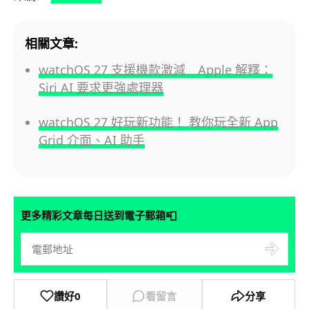
相關文章:
watchOS 27 支援機款激減 Apple 解釋：
Siri AI 要求更強處理器
watchOS 27 好玩新功能！ 教你玩全新 App
Grid 介面、AI 助手
📮
更多精彩文章每日送到電子郵箱
讚好
0
看留言
分享