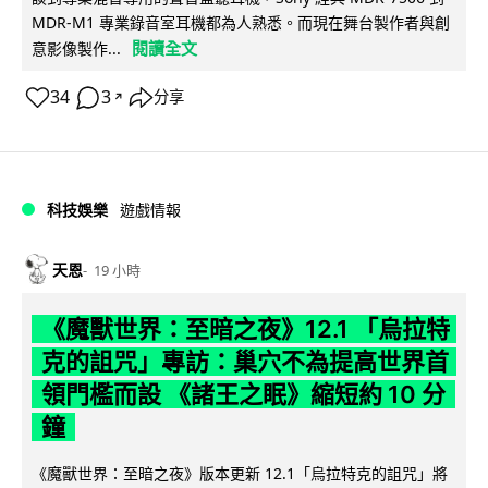
MDR-M1 專業錄音室耳機都為人熟悉。而現在舞台製作者與創
閱讀全文
意影像製作...
34
3
分享
↗
科技娛樂
遊戲情報
天恩
19 小時
《魔獸世界：至暗之夜》12.1 「烏拉特
克的詛咒」專訪：巢穴不為提高世界首
領門檻而設 《諸王之眠》縮短約 10 分
鐘
《魔獸世界：至暗之夜》版本更新 12.1「烏拉特克的詛咒」將