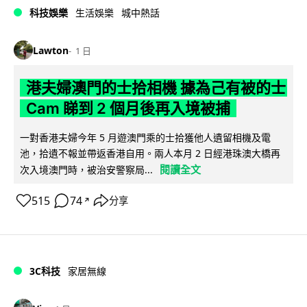
科技娛樂
生活娛樂
城中熱話
Lawton
1 日
港夫婦澳門的士拾相機 據為己有被的士
Cam 睇到 2 個月後再入境被捕
一對香港夫婦今年 5 月遊澳門乘的士拾獲他人遺留相機及電
池，拾遺不報並帶返香港自用。兩人本月 2 日經港珠澳大橋再
閱讀全文
次入境澳門時，被治安警察局...
515
74
分享
↗
3C科技
家居無線