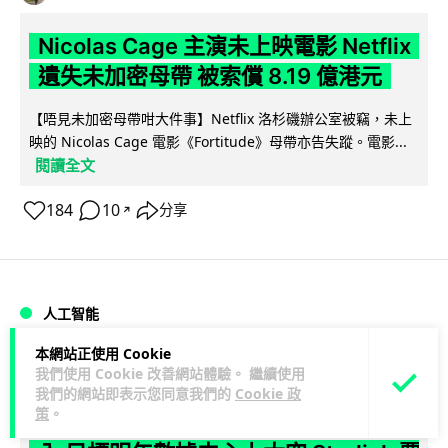
Nicolas Cage 主演未上映電影 Netflix
遺失未加密母帶 被索償 8.19 億港元
【唔見未加密母帶咁大件事】Netflix 洛杉磯辦公室被竊，未上
映的 Nicolas Cage 電影《Fortitude》母帶亦告失蹤。電影...
閱讀全文
184
10
分享
↗
人工智能
本網站正使用 Cookie
Vin
1 日
我們使用 Cookie 改善網站體驗。 繼續使用
我們的網站即表示您同意我們的
Cookie 政
策
。
Elon Musk: SpaceX 將挑戰萬億年收