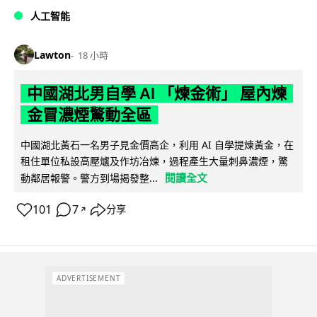
人工智能
Lawton
18 小時
中國湖北男自學 AI 「煉金術」 屋內煉
金冒濃煙驚動全區
中國湖北黃石一名男子見金價高企，利用 AI 自學提煉黃金，在
租住單位私設高壓爐及作坊冶煉，過程產生大量刺鼻濃煙，驚
閱讀全文
動鄰居報警。警方到場揭發整...
101
7
分享
↗
ADVERTISEMENT