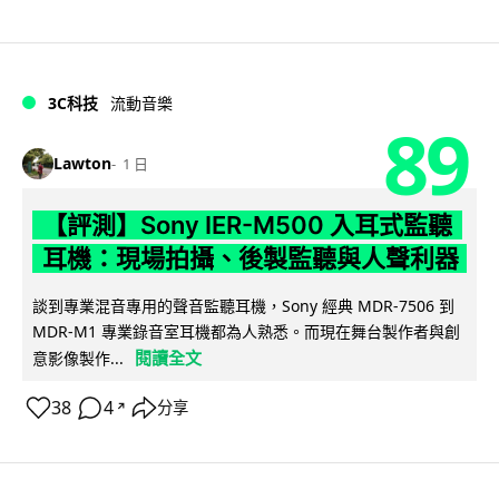
3C科技
流動音樂
89
Lawton
1 日
【評測】Sony IER-M500 入耳式監聽
耳機：現場拍攝、後製監聽與人聲利器
談到專業混音專用的聲音監聽耳機，Sony 經典 MDR-7506 到
MDR-M1 專業錄音室耳機都為人熟悉。而現在舞台製作者與創
閱讀全文
意影像製作...
38
4
分享
↗