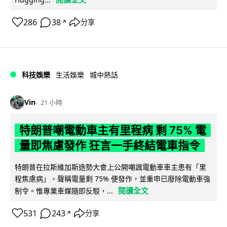
286
38
分享
↗
科技娛樂
生活娛樂
城中熱話
Vin
21 小時
特朗普嘲電動車主有里程病 剩 75% 電
量即焦慮發作 狂言一手終結電車指令
特朗普在拉斯維加斯造勢大會上公開嘲諷電動車車主患有「里
程焦慮病」，聲稱電量剩 75% 便發作，並重申已廢除電動車強
閱讀全文
制令。惟專業車媒隨即反駁，...
531
243
分享
↗