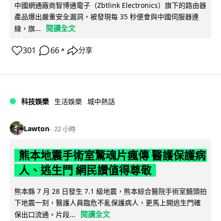
中國網通廠商智博通電子（Zbtlink Electronics）旗下的路由器
產品爆出嚴重安全漏洞，被發現每 35 秒便會與中國伺服器連
閱讀全文
線，旗...
301
66
分享
↗
科技娛樂
生活娛樂
城中熱話
Lawton
22 小時
熊本地震手術室驚魂片瘋傳 醫護保護病
人、逃生門 網民讚值得尊敬
熊本縣 7 月 28 日發生 7.1 級地震，熊本綜合醫院手術室鏡頭拍
下地震一刻，醫護人員臨危不亂保護病人，更馬上開逃生門確
閱讀全文
保出口流通。片段...