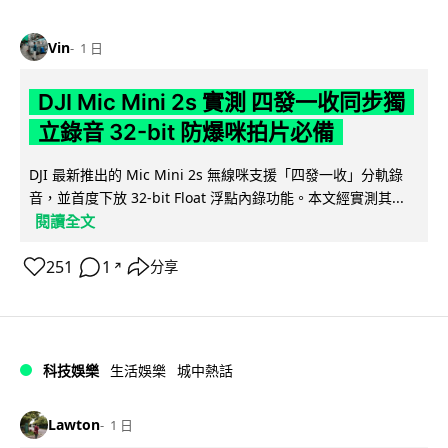
Vin
1 日
DJI Mic Mini 2s 實測 四發一收同步獨
立錄音 32-bit 防爆咪拍片必備
DJI 最新推出的 Mic Mini 2s 無線咪支援「四發一收」分軌錄
音，並首度下放 32-bit Float 浮點內錄功能。本文經實測其...
閱讀全文
251
1
分享
↗
科技娛樂
生活娛樂
城中熱話
Lawton
1 日