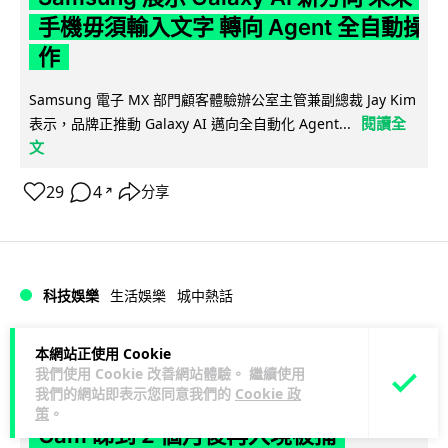
手機毋須輸入文字 轉向 Agent 全自動操
作
Samsung 電子 MX 部門顧客體驗辦公室主管兼副總裁 Jay Kim
閱讀全
表示，品牌正推動 Galaxy AI 邁向全自動化 Agent...
文
29
4
分享
↗
科技娛樂
生活娛樂
城中熱話
Lawton
1 日
本網站正使用 Cookie
我們使用 Cookie 改善網站體驗。 繼續使用
我們的網站即表示您同意我們的
Cookie 政
港夫婦澳門的士拾相機 據為己有被的士
策
。
Cam 睇到 2 個月後再入境被捕