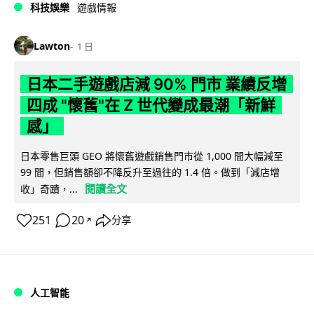
科技娛樂
遊戲情報
Lawton
1 日
日本二手遊戲店減 90% 門市 業績反增
四成 "懷舊"在 Z 世代變成最潮「新鮮
感」
日本零售巨頭 GEO 將懷舊遊戲銷售門市從 1,000 間大幅減至
99 間，但銷售額卻不降反升至過往的 1.4 倍。做到「減店增
閱讀全文
收」奇蹟，...
251
20
分享
↗
人工智能