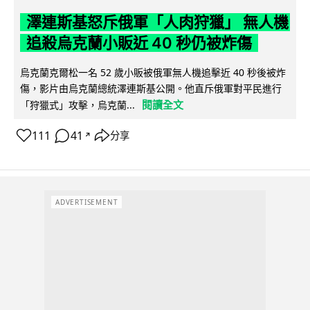
澤連斯基怒斥俄軍「人肉狩獵」 無人機
追殺烏克蘭小販近 40 秒仍被炸傷
烏克蘭克爾松一名 52 歲小販被俄軍無人機追擊近 40 秒後被炸
傷，影片由烏克蘭總統澤連斯基公開。他直斥俄軍對平民進行
閱讀全文
「狩獵式」攻擊，烏克蘭...
111
41
分享
↗
ADVERTISEMENT