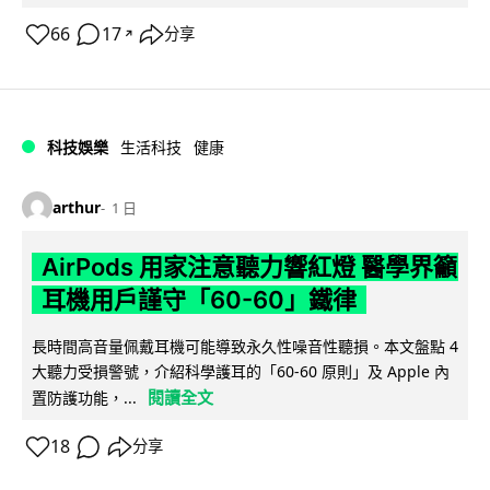
66
17
分享
↗
科技娛樂
生活科技
健康
arthur
1 日
AirPods 用家注意聽力響紅燈 醫學界籲
耳機用戶謹守「60-60」鐵律
長時間高音量佩戴耳機可能導致永久性噪音性聽損。本文盤點 4
大聽力受損警號，介紹科學護耳的「60-60 原則」及 Apple 內
閱讀全文
置防護功能，...
18
分享