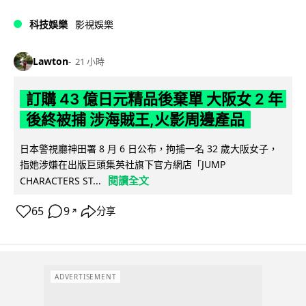
科技娛樂
影視娛樂
Lawton
21 小時
訂購 43 億日元精品後棄單 大阪女 2 年
後終被捕 涉海賊王,火影周邊產品
日本警視廳神田署 8 月 6 日公布，拘捕一名 32 歲大阪女子，
指她涉嫌在出版巨頭集英社旗下官方網店「JUMP
閱讀全文
CHARACTERS ST...
65
9
分享
↗
ADVERTISEMENT