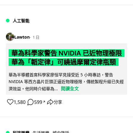
人工智能
Lawton
1 日
華為科學家警告 NVIDIA 已近物理極限
華為「韜定律」可繞過摩爾定律瓶頸
華為半導體首席科學家廖恒罕見接受近 5 小時專訪，警告
NVIDIA 等西方晶片巨頭正逼近物理極限，傳統製程升級已失經
閱讀全文
濟效益。他同時介紹華為...
1,580
599
分享
↗
科技娛樂
生活娛樂
城中熱話