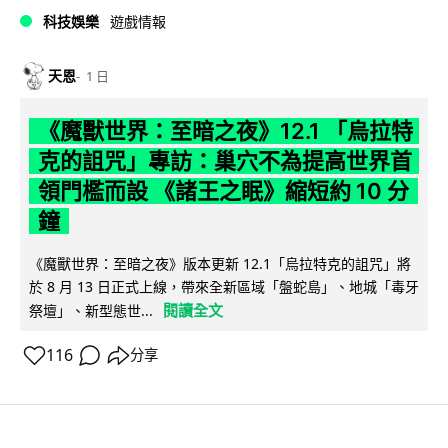
科技娛樂
遊戲情報
天恩
1 日
《魔獸世界：至暗之夜》12.1 「烏拉特
克的詛咒」專訪：巢穴不為提高世界首
領門檻而設 《諸王之眠》縮短約 10 分
鐘
《魔獸世界：至暗之夜》版本更新 12.1「烏拉特克的詛咒」將
於 8 月 13 日正式上線，帶來全新區域「盤蛇島」、地城「毒牙
閱讀全文
祭壇」、新型態世...
116
分享