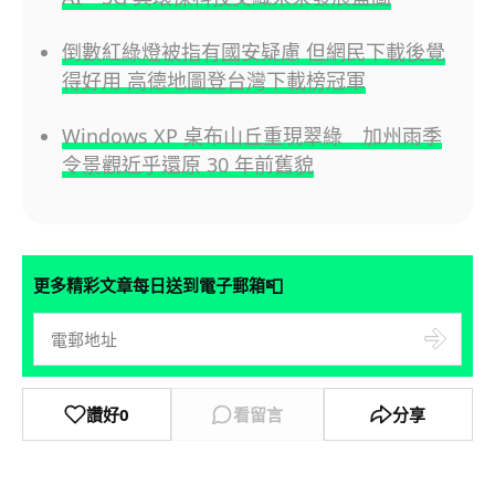
倒數紅綠燈被指有國安疑慮 但網民下載後覺
得好用 高德地圖登台灣下載榜冠軍
Windows XP 桌布山丘重現翠綠 加州雨季
令景觀近乎還原 30 年前舊貌
📮
更多精彩文章每日送到電子郵箱
讚好
0
看留言
分享