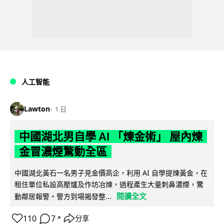
人工智能
Lawton
1 日
中國湖北男自學 AI 「煉金術」 屋內煉
金冒濃煙驚動全區
中國湖北黃石一名男子見金價高企，利用 AI 自學提煉黃金，在
租住單位私設高壓爐及作坊冶煉，過程產生大量刺鼻濃煙，驚
閱讀全文
動鄰居報警。警方到場揭發整...
110
7
分享
↗