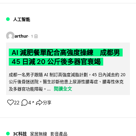
人工智能
arthur
1 日
AI 減肥餐單配合高強度操練 成都男
45 日減 20 公斤後多器官衰竭
成都一名男子跟隨 AI 制訂高強度減脂計劃，45 日內減去約 20
公斤後昏迷送院。醫生診斷他患上尿源性膿毒症、膿毒性休克
閱讀全文
及多器官功能障礙。...
22
4
分享
↗
3C科技
家居無線
影音產品