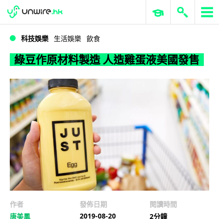
WWDC 2026
GenAI 與雲端科技專區
ERP 與商業 AI
綠豆作原材料製造 人造雞蛋液美國發售
科技娛樂
生活娛樂
飲食
綠豆作原材料製造 人造雞蛋液美國發售
作者
發佈日期
閱讀時間
2019-08-20
唐美鳳
2分鐘