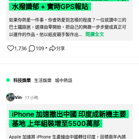
水撥識郁 + 實時GPS報站
如果你熱愛一件事，你會熱愛到怎樣的程度？一位就讀中三的
巴士鐵路迷，選擇由零開始，把自己的興趣一步步變成真正可
閱讀全文
以運作的作品。他以紙皮親手製作出...
1,736
109
分享
↗
科技娛樂
生活娛樂
城中熱話
Vin
17 小時
iPhone 加速撤出中國 印度成新機主要
基地 上年組裝增至5500萬部
Apple 加速將 iPhone 生產線由中國轉往印度，目標兩年內將