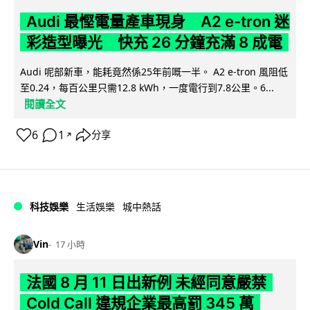
Audi 最慳電量產車現身 A2 e-tron 迷
彩造型曝光 快充 26 分鐘充滿 8 成電
Audi 呢部新車，能耗竟然係25年前嘅一半。 A2 e-tron 風阻低
至0.24，每百公里只需12.8 kWh，一度電行到7.8公里。6...
閱讀全文
6
1
分享
↗
科技娛樂
生活娛樂
城中熱話
Vin
17 小時
法國 8 月 11 日出新例 未經同意嚴禁
Cold Call 違規企業最高罰 345 萬