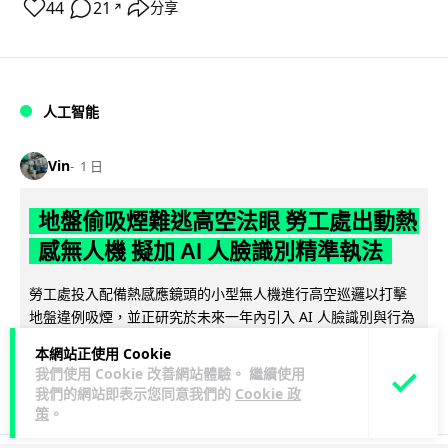
44
21
分享
↗
人工智能
Vin
1 日
地盤偷吸煙難逃高空法眼 勞工處出動熱
感無人機 擬加 AI 人臉識別精準執法
勞工處投入配備熱感應鏡頭的小型無人機進行高空巡邏以打擊
地盤違例吸煙，並正研究於未來一年內引入 AI 人臉識別與行為
閱讀全文
分析功能，結合三大技術進一...
本網站正使用 Cookie
我們使用 Cookie 改善網站體驗。 繼續使用
248
60
分享
↗
我們的網站即表示您同意我們的
Cookie 政
策
。