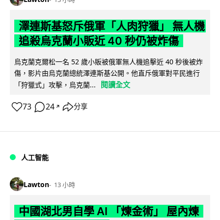
澤連斯基怒斥俄軍「人肉狩獵」 無人機
追殺烏克蘭小販近 40 秒仍被炸傷
烏克蘭克爾松一名 52 歲小販被俄軍無人機追擊近 40 秒後被炸
傷，影片由烏克蘭總統澤連斯基公開。他直斥俄軍對平民進行
閱讀全文
「狩獵式」攻擊，烏克蘭...
73
24
分享
↗
人工智能
Lawton
13 小時
中國湖北男自學 AI 「煉金術」 屋內煉