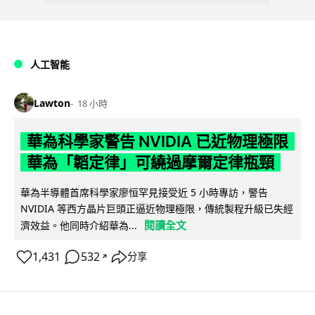
人工智能
Lawton
18 小時
華為科學家警告 NVIDIA 已近物理極限
華為「韜定律」可繞過摩爾定律瓶頸
華為半導體首席科學家廖恒罕見接受近 5 小時專訪，警告
NVIDIA 等西方晶片巨頭正逼近物理極限，傳統製程升級已失經
閱讀全文
濟效益。他同時介紹華為...
1,431
532
分享
↗