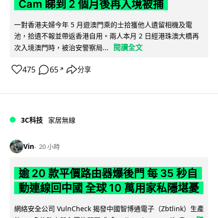
Cam 睇到 2 個月後再入境被捕
一對香港夫婦今年 5 月遊澳門乘的士拾獲他人遺留相機及電
池，拾遺不報並帶返香港自用。兩人本月 2 日經港珠澳大橋再
閱讀全文
次入境澳門時，被治安警察局...
475
65
分享
↗
3C科技
家居無線
Vin
20 小時
逾 20 款平價路由器爆後門 每 35 秒自
動連線回中國 全球 10 萬用家私隱堪憂
網絡安全公司 VulnCheck 揭發中國智博通電子（Zbtlink）生產