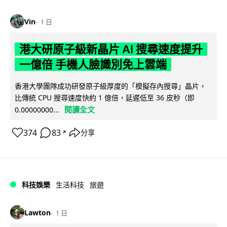
Vin
1 日
港大研原子級新晶片 AI 搜尋速度提升
一億倍 手機人臉識別免上雲端
香港大學團隊成功研發原子級厚度的「模擬存內搜尋」晶片，
比傳統 CPU 搜尋速度快約 1 億倍，延遲低至 36 皮秒（即
閱讀全文
0.00000000...
374
83
分享
↗
科技娛樂
生活科技
旅遊
Lawton
1 日