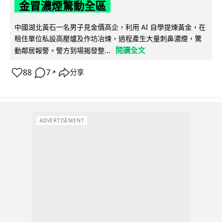
金冒濃煙驚動全區
中國湖北黃石一名男子見金價高企，利用 AI 自學提煉黃金，在
租住單位私設高壓爐及作坊冶煉，過程產生大量刺鼻濃煙，驚
閱讀全文
動鄰居報警。警方到場揭發整...
88
7
分享
↗
ADVERTISEMENT