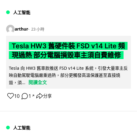
人工智能
arthur
23 小時
Tesla HW3 舊硬件裝 FSD v14 Lite 頻
現過熱 部分電腦損毀車主須自費維修
Tesla 向 HW3 舊車款推送 FSD v14 Lite 系統，引發大量車主反
映自動駕駛電腦嚴重過熱，部分更觸發高溫保護甚至直接燒
閱讀全文
毀，須...
10
1
分享
↗
人工智能