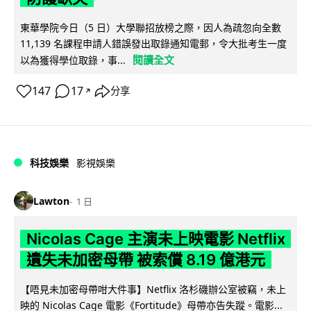
東華學院今日（5 日）大學聯招放榜之際，因人為疏忽向全數
11,139 名課程申請人錯誤發出取錄通知電郵，令大批考生一度
閱讀全文
以為獲得學位取錄，事...
147
17
分享
↗
科技娛樂
影視娛樂
Lawton
1 日
Nicolas Cage 主演未上映電影 Netflix
遺失未加密母帶 被索償 8.19 億港元
【唔見未加密母帶咁大件事】Netflix 洛杉磯辦公室被竊，未上
映的 Nicolas Cage 電影《Fortitude》母帶亦告失蹤。電影...