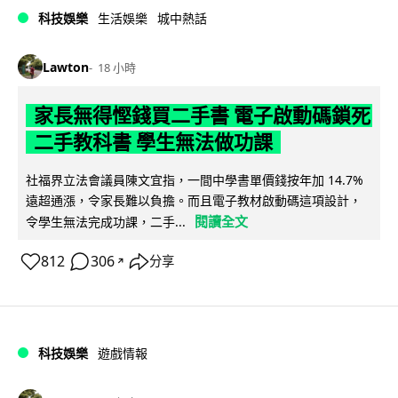
科技娛樂
生活娛樂
城中熱話
Lawton
18 小時
家長無得慳錢買二手書 電子啟動碼鎖死
二手教科書 學生無法做功課
社福界立法會議員陳文宜指，一間中學書單價錢按年加 14.7%
遠超通漲，令家長難以負擔。而且電子教材啟動碼這項設計，
閱讀全文
令學生無法完成功課，二手...
812
306
分享
↗
科技娛樂
遊戲情報