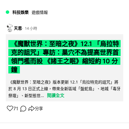
科技娛樂
遊戲情報
天恩
14 小時
《魔獸世界：至暗之夜》12.1 「烏拉特
克的詛咒」專訪：巢穴不為提高世界首
領門檻而設 《諸王之眠》縮短約 10 分
鐘
《魔獸世界：至暗之夜》版本更新 12.1「烏拉特克的詛咒」將
於 8 月 13 日正式上線，帶來全新區域「盤蛇島」、地城「毒牙
閱讀全文
祭壇」、新型態世...
71
分享