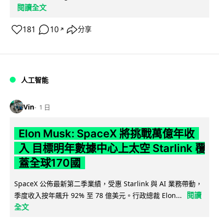
閱讀全文
181
10
分享
↗
人工智能
Vin
1 日
Elon Musk: SpaceX 將挑戰萬億年收
入 目標明年數據中心上太空 Starlink 覆
蓋全球170國
SpaceX 公佈最新第二季業績，受惠 Starlink 與 AI 業務帶動，
閱讀
季度收入按年飆升 92% 至 78 億美元。行政總裁 Elon...
全文