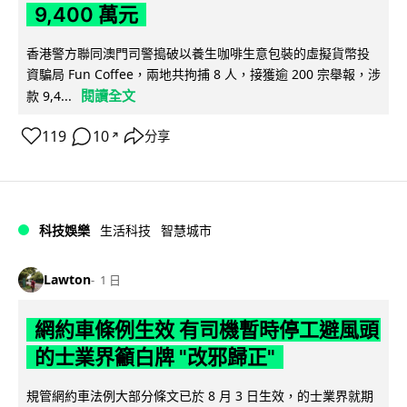
9,400 萬元
香港警方聯同澳門司警搗破以養生咖啡生意包裝的虛擬貨幣投
資騙局 Fun Coffee，兩地共拘捕 8 人，接獲逾 200 宗舉報，涉
閱讀全文
款 9,4...
119
10
分享
↗
科技娛樂
生活科技
智慧城市
Lawton
1 日
網約車條例生效 有司機暫時停工避風頭
的士業界籲白牌 "改邪歸正"
規管網約車法例大部分條文已於 8 月 3 日生效，的士業界就期