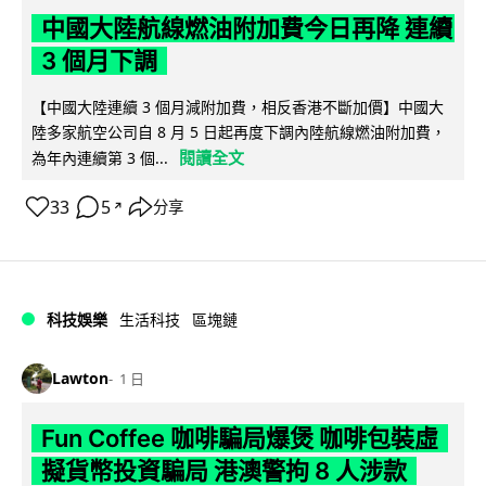
中國大陸航線燃油附加費今日再降 連續
3 個月下調
【中國大陸連續 3 個月減附加費，相反香港不斷加價】中國大
陸多家航空公司自 8 月 5 日起再度下調內陸航線燃油附加費，
閱讀全文
為年內連續第 3 個...
33
5
分享
↗
科技娛樂
生活科技
區塊鏈
Lawton
1 日
Fun Coffee 咖啡騙局爆煲 咖啡包裝虛
擬貨幣投資騙局 港澳警拘 8 人涉款