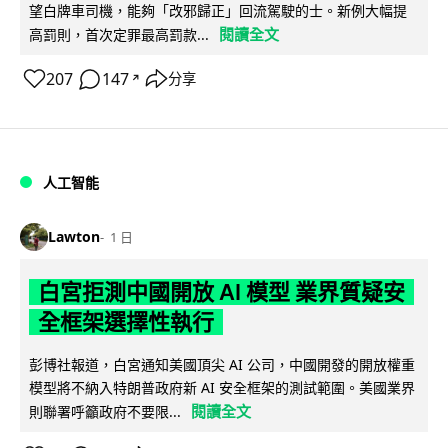
望白牌車司機，能夠「改邪歸正」回流駕駛的士。新例大幅提
閱讀全文
高罰則，首次定罪最高罰款...
207
147
分享
↗
人工智能
Lawton
1 日
白宮拒測中國開放 AI 模型 業界質疑安
全框架選擇性執行
彭博社報道，白宮通知美國頂尖 AI 公司，中國開發的開放權重
模型將不納入特朗普政府新 AI 安全框架的測試範圍。美國業界
閱讀全文
則聯署呼籲政府不要限...