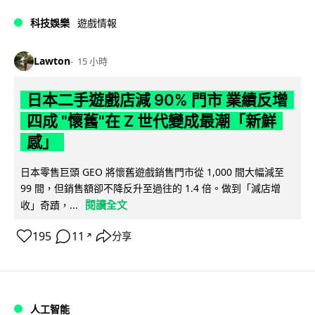
科技娛樂
遊戲情報
Lawton
15 小時
日本二手遊戲店減 90% 門市 業績反增
四成 "懷舊"在 Z 世代變成最潮「新鮮
感」
日本零售巨頭 GEO 將懷舊遊戲銷售門市從 1,000 間大幅減至
99 間，但銷售額卻不降反升至過往的 1.4 倍。做到「減店增
閱讀全文
收」奇蹟，...
195
11
分享
↗
人工智能