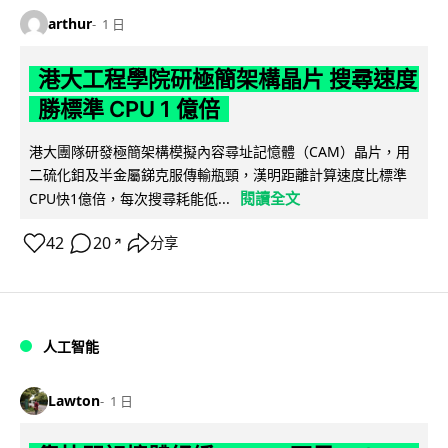
arthur
1 日
港大工程學院研極簡架構晶片 搜尋速度
勝標準 CPU 1 億倍
港大團隊研發極簡架構模擬內容尋址記憶體（CAM）晶片，用
二硫化鉬及半金屬銻克服傳輸瓶頸，漢明距離計算速度比標準
閱讀全文
CPU快1億倍，每次搜尋耗能低...
42
20
分享
↗
人工智能
Lawton
1 日