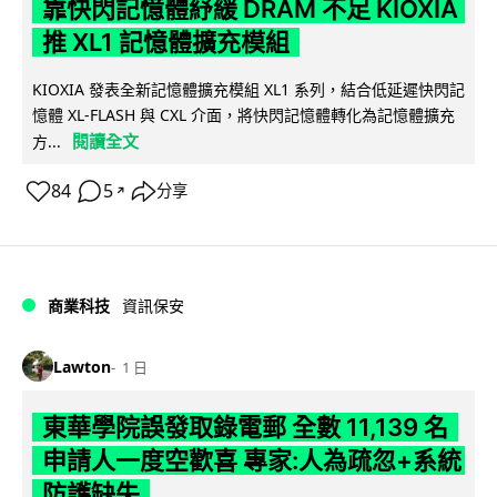
靠快閃記憶體紓緩 DRAM 不足 KIOXIA
推 XL1 記憶體擴充模組
KIOXIA 發表全新記憶體擴充模組 XL1 系列，結合低延遲快閃記
憶體 XL-FLASH 與 CXL 介面，將快閃記憶體轉化為記憶體擴充
閱讀全文
方...
84
5
分享
↗
商業科技
資訊保安
Lawton
1 日
東華學院誤發取錄電郵 全數 11,139 名
申請人一度空歡喜 專家:人為疏忽+系統
防護缺失