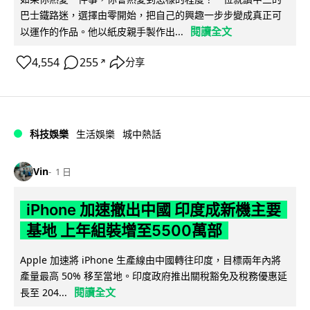
巴士鐵路迷，選擇由零開始，把自己的興趣一步步變成真正可
閱讀全文
以運作的作品。他以紙皮親手製作出...
4,554
255
分享
↗
科技娛樂
生活娛樂
城中熱話
Vin
1 日
iPhone 加速撤出中國 印度成新機主要
基地 上年組裝增至5500萬部
Apple 加速將 iPhone 生產線由中國轉往印度，目標兩年內將
產量最高 50% 移至當地。印度政府推出關稅豁免及稅務優惠延
閱讀全文
長至 204...