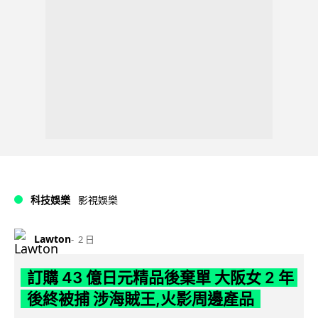
科技娛樂
影視娛樂
Lawton
2 日
訂購 43 億日元精品後棄單 大阪女 2 年
後終被捕 涉海賊王,火影周邊產品