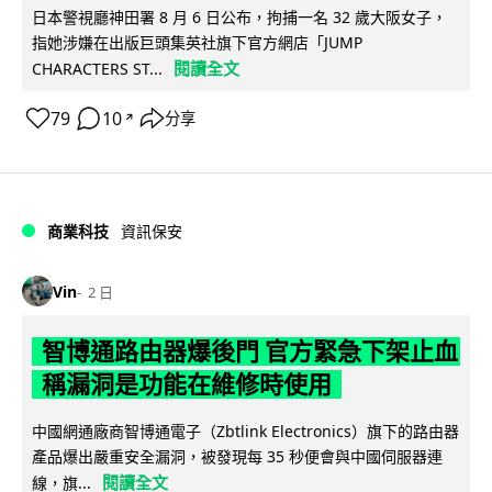
日本警視廳神田署 8 月 6 日公布，拘捕一名 32 歲大阪女子，
指她涉嫌在出版巨頭集英社旗下官方網店「JUMP
閱讀全文
CHARACTERS ST...
79
10
分享
↗
商業科技
資訊保安
Vin
2 日
智博通路由器爆後門 官方緊急下架止血
稱漏洞是功能在維修時使用
中國網通廠商智博通電子（Zbtlink Electronics）旗下的路由器
產品爆出嚴重安全漏洞，被發現每 35 秒便會與中國伺服器連
閱讀全文
線，旗...