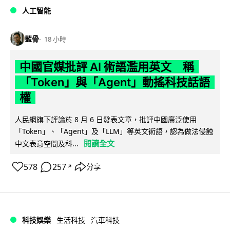
人工智能
藍骨
18 小時
中國官媒批評 AI 術語濫用英文 稱
「Token」與「Agent」動搖科技話語
權
人民網旗下評論於 8 月 6 日發表文章，批評中國廣泛使用
「Token」、「Agent」及「LLM」等英文術語，認為做法侵蝕
閱讀全文
中文表意空間及科...
578
257
分享
↗
科技娛樂
生活科技
汽車科技