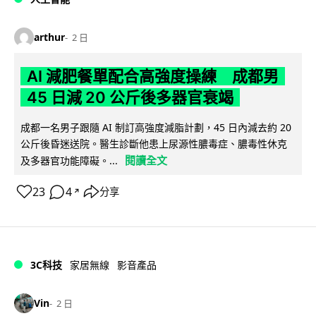
arthur
2 日
AI 減肥餐單配合高強度操練 成都男
45 日減 20 公斤後多器官衰竭
成都一名男子跟隨 AI 制訂高強度減脂計劃，45 日內減去約 20
公斤後昏迷送院。醫生診斷他患上尿源性膿毒症、膿毒性休克
閱讀全文
及多器官功能障礙。...
23
4
分享
↗
3C科技
家居無線
影音產品
Vin
2 日