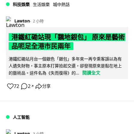
科技娛樂
生活娛樂
城中熱話
Lawton
2 小時
港鐵紅磡站現「黐地銀包」 原來是藝術
品呃足全港市民兩年
港鐵紅磡站月台一個銀色「銀包」多年來一再令乘客誤以為有
人遺失財物，事主原本打算拾起交還，卻發現原來是黏在地上
閱讀全文
的藝術品。這件名為《失而復得》的...
72
2
分享
↗
人工智能
Lawton
3 小時