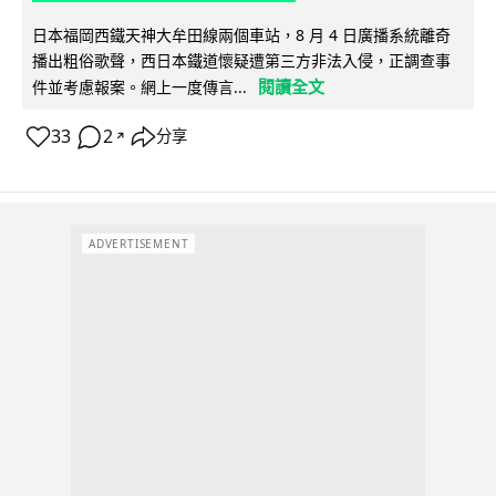
日本福岡西鐵天神大牟田線兩個車站，8 月 4 日廣播系統離奇
播出粗俗歌聲，西日本鐵道懷疑遭第三方非法入侵，正調查事
閱讀全文
件並考慮報案。網上一度傳言...
33
2
分享
↗
ADVERTISEMENT