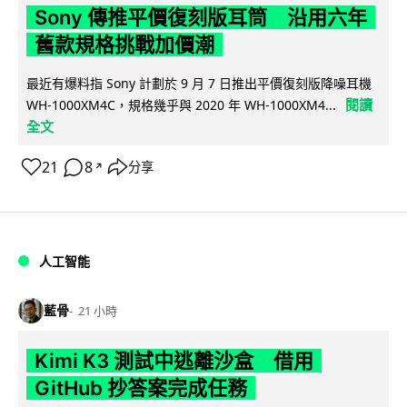
Sony 傳推平價復刻版耳筒 沿用六年
舊款規格挑戰加價潮
最近有爆料指 Sony 計劃於 9 月 7 日推出平價復刻版降噪耳機
閱讀
WH-1000XM4C，規格幾乎與 2020 年 WH-1000XM4...
全文
21
8
分享
↗
人工智能
藍骨
21 小時
Kimi K3 測試中逃離沙盒 借用
GitHub 抄答案完成任務