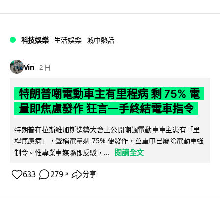
科技娛樂
生活娛樂
城中熱話
Vin
2 日
特朗普嘲電動車主有里程病 剩 75% 電
量即焦慮發作 狂言一手終結電車指令
特朗普在拉斯維加斯造勢大會上公開嘲諷電動車車主患有「里
程焦慮病」，聲稱電量剩 75% 便發作，並重申已廢除電動車強
閱讀全文
制令。惟專業車媒隨即反駁，...
633
279
分享
↗