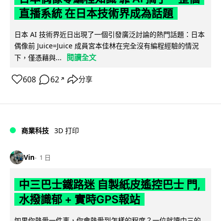
直播系統 在日本技術界成為話題
日本 AI 技術界近日出現了一個引發廣泛討論的熱門話題：日本
偶像前 Juice=Juice 成員宮本佳林在完全沒有編程經驗的情況
閱讀全文
下，僅憑藉與...
608
62
分享
↗
商業科技
3D 打印
Vin
1 日
中三巴士鐵路迷 自製紙皮遙控巴士 門,
水撥識郁 + 實時GPS報站
如果你熱愛一件事，你會熱愛到怎樣的程度？一位就讀中三的