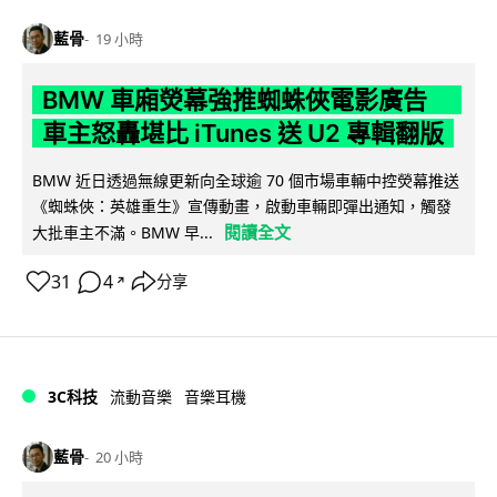
藍骨
19 小時
BMW 車廂熒幕強推蜘蛛俠電影廣告
車主怒轟堪比 iTunes 送 U2 專輯翻版
BMW 近日透過無線更新向全球逾 70 個市場車輛中控熒幕推送
《蜘蛛俠：英雄重生》宣傳動畫，啟動車輛即彈出通知，觸發
閱讀全文
大批車主不滿。BMW 早...
31
4
分享
↗
3C科技
流動音樂
音樂耳機
藍骨
20 小時