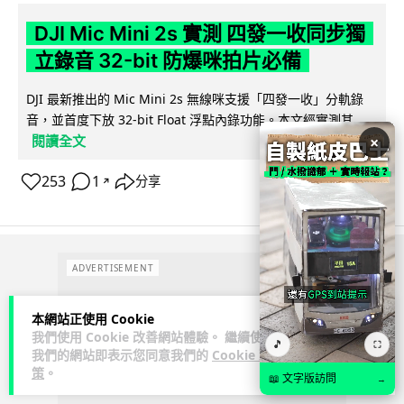
DJI Mic Mini 2s 實測 四發一收同步獨
立錄音 32-bit 防爆咪拍片必備
DJI 最新推出的 Mic Mini 2s 無線咪支援「四發一收」分軌錄
音，並首度下放 32-bit Float 浮點內錄功能。本文經實測其...
閱讀全文
×
253
1
分享
↗
ADVERTISEMENT
本網站正使用 Cookie
我們使用 Cookie 改善網站體驗。 繼續使用
🎵
⛶
我們的網站即表示您同意我們的
Cookie 政
策
。
📖 文字版訪問
→