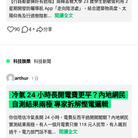
【行路都要揀好有遮陰】南韓首爾大學 23 歲學生劉敏俊利用 2
星期開發防曬導航 App「走向陰涼處」，結合建築物高度、太
閱讀全文
陽仰角及行道樹陰影...
90
4
分享
↗
科技娛樂
科技新聞
arthur
1 日
冷氣 24 小時長開電費更平？內地網民
自測結果兩極 專家拆解慳電邏輯
你信唔信冷氣長開 24 小時，電費反而平過開開關關？內地網民
實測結果兩極，有人一個月電費只需 118 元人民幣，有人飆到
閱讀全文
過千。電力部門話不能...