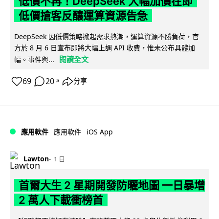
低價不再！DeepSeek 大幅加價在即
低價搶客反釀運算資源告急
DeepSeek 因低價策略掀起需求熱潮，運算資源不勝負荷，官
方於 8 月 6 日宣布即將大幅上調 API 收費，惟未公布具體加
閱讀全文
幅。事件與...
69
20
分享
↗
iOS App
應用軟件
應用軟件
Lawton
1 日
首爾大生 2 星期開發防曬地圖 一日暴增
2 萬人下載衝榜首