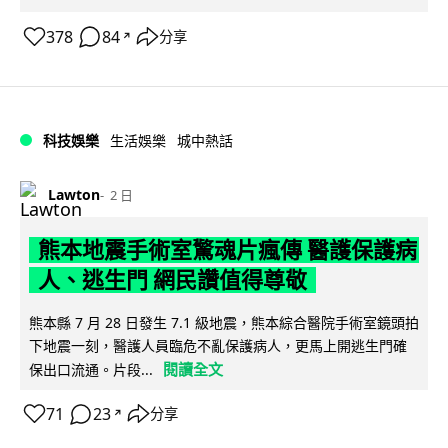
378
84
分享
↗
科技娛樂
生活娛樂
城中熱話
Lawton
2 日
熊本地震手術室驚魂片瘋傳 醫護保護病
人、逃生門 網民讚值得尊敬
熊本縣 7 月 28 日發生 7.1 級地震，熊本綜合醫院手術室鏡頭拍
下地震一刻，醫護人員臨危不亂保護病人，更馬上開逃生門確
閱讀全文
保出口流通。片段...
71
23
分享
↗