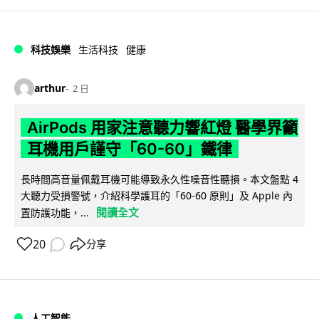
科技娛樂
生活科技
健康
arthur
2 日
AirPods 用家注意聽力響紅燈 醫學界籲
耳機用戶謹守「60-60」鐵律
長時間高音量佩戴耳機可能導致永久性噪音性聽損。本文盤點 4
大聽力受損警號，介紹科學護耳的「60-60 原則」及 Apple 內
閱讀全文
置防護功能，...
20
分享
人工智能