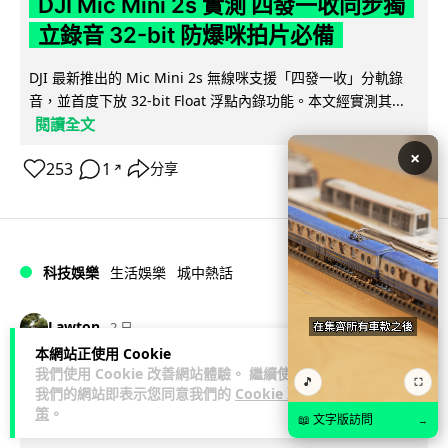
DJI Mic Mini 2s 實測 四發一收同步獨
立錄音 32-bit 防爆咪拍片必備
DJI 最新推出的 Mic Mini 2s 無線咪支援「四發一收」分軌錄
音，並首度下放 32-bit Float 浮點內錄功能。本文經實測其...
閱讀全文
×
253
1
分享
↗
科技娛樂
生活娛樂
城中熱話
Lawton
2 日
本網站正使用 Cookie
我們使用 Cookie 改善網站體驗。 繼續使用
澤連斯基怒斥俄軍「人肉狩獵」 無人機
🎵
⛶
我們的網站即表示您同意我們的
Cookie 政
追殺烏克蘭小販近 40 秒仍被炸傷
策
。
📖 文字版訪問
→