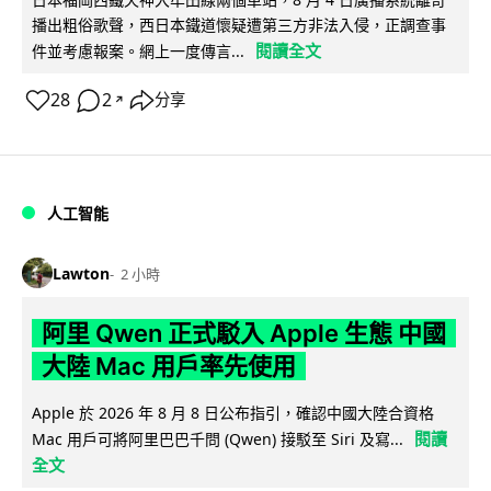
播出粗俗歌聲，西日本鐵道懷疑遭第三方非法入侵，正調查事
閱讀全文
件並考慮報案。網上一度傳言...
28
2
分享
↗
人工智能
Lawton
2 小時
阿里 Qwen 正式駁入 Apple 生態 中國
大陸 Mac 用戶率先使用
Apple 於 2026 年 8 月 8 日公布指引，確認中國大陸合資格
閱讀
Mac 用戶可將阿里巴巴千問 (Qwen) 接駁至 Siri 及寫...
全文