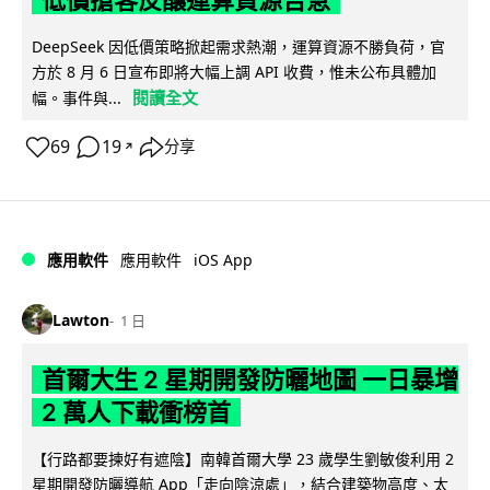
低價搶客反釀運算資源告急
DeepSeek 因低價策略掀起需求熱潮，運算資源不勝負荷，官
方於 8 月 6 日宣布即將大幅上調 API 收費，惟未公布具體加
閱讀全文
幅。事件與...
69
19
分享
↗
iOS App
應用軟件
應用軟件
Lawton
1 日
首爾大生 2 星期開發防曬地圖 一日暴增
2 萬人下載衝榜首
【行路都要揀好有遮陰】南韓首爾大學 23 歲學生劉敏俊利用 2
星期開發防曬導航 App「走向陰涼處」，結合建築物高度、太