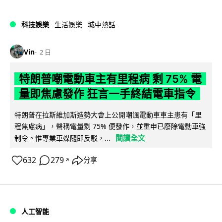
科技娛樂
生活娛樂
城中熱話
Vin
2 日
特朗普嘲電動車主有里程病 剩 75% 電
量即焦慮發作 狂言一手終結電車指令
特朗普在拉斯維加斯造勢大會上公開嘲諷電動車車主患有「里
程焦慮病」，聲稱電量剩 75% 便發作，並重申已廢除電動車強
閱讀全文
制令。惟專業車媒隨即反駁，...
632
279
分享
↗
人工智能