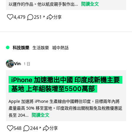
閱讀全文
以運作的作品。他以紙皮親手製作出...
4,479
251
分享
↗
科技娛樂
生活娛樂
城中熱話
Vin
1 日
iPhone 加速撤出中國 印度成新機主要
基地 上年組裝增至5500萬部
Apple 加速將 iPhone 生產線由中國轉往印度，目標兩年內將
產量最高 50% 移至當地。印度政府推出關稅豁免及稅務優惠延
閱讀全文
長至 204...
548
244
分享
↗