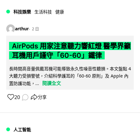
科技娛樂
生活科技
健康
arthur
2 日
AirPods 用家注意聽力響紅燈 醫學界籲
耳機用戶謹守「60-60」鐵律
長時間高音量佩戴耳機可能導致永久性噪音性聽損。本文盤點 4
大聽力受損警號，介紹科學護耳的「60-60 原則」及 Apple 內
閱讀全文
置防護功能，...
20
分享
人工智能