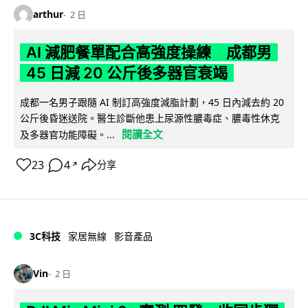
arthur
2 日
AI 減肥餐單配合高強度操練 成都男
45 日減 20 公斤後多器官衰竭
成都一名男子跟隨 AI 制訂高強度減脂計劃，45 日內減去約 20
公斤後昏迷送院。醫生診斷他患上尿源性膿毒症、膿毒性休克
閱讀全文
及多器官功能障礙。...
23
4
分享
↗
3C科技
家居無線
影音產品
Vin
2 日