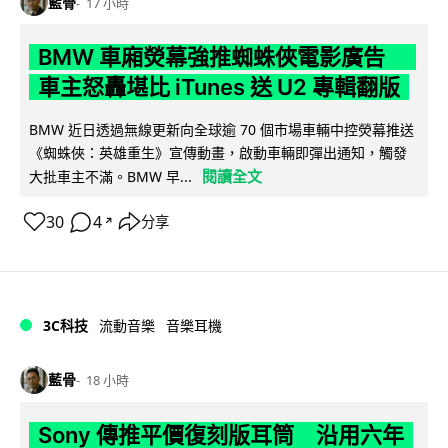
藍骨
17 小時
BMW 車廂熒幕強推蜘蛛俠電影廣告
車主怒轟堪比 iTunes 送 U2 專輯翻版
BMW 近日透過無線更新向全球逾 70 個市場車輛中控熒幕推送
《蜘蛛俠：英雄重生》宣傳動畫，啟動車輛即彈出通知，觸發
閱讀全文
大批車主不滿。BMW 早...
30
4
分享
↗
3C科技
流動音樂
音樂耳機
藍骨
18 小時
Sony 傳推平價復刻版耳筒 沿用六年