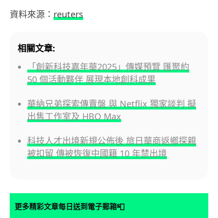
資料來源：
reuters
相關文章:
「創新科技嘉年華2025」傳媒預覽 匯聚約
50 個活動夥伴 展現本地創科成果
華納兄弟探索傳賣盤 與 Netflix 獨家談判 擬
出售工作室及 HBO Max
科技人才出境新規公佈後 旅日華商返鄉探親
被扣留 傳被恢復中國籍 10 年禁出境
📮
更多精彩文章每日送到電子郵箱