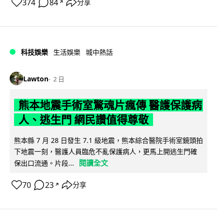
374
84
分享
↗
科技娛樂
生活娛樂
城中熱話
Lawton
2 日
熊本地震手術室驚魂片瘋傳 醫護保護病
人、逃生門 網民讚值得尊敬
熊本縣 7 月 28 日發生 7.1 級地震，熊本綜合醫院手術室鏡頭拍
下地震一刻，醫護人員臨危不亂保護病人，更馬上開逃生門確
閱讀全文
保出口流通。片段...
70
23
分享
↗