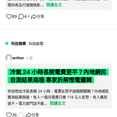
閱讀全文
陽仰角及行道樹陰影...
89
4
分享
↗
科技娛樂
科技新聞
arthur
1 日
冷氣 24 小時長開電費更平？內地網民
自測結果兩極 專家拆解慳電邏輯
你信唔信冷氣長開 24 小時，電費反而平過開開關關？內地網民
實測結果兩極，有人一個月電費只需 118 元人民幣，有人飆到
閱讀全文
過千。電力部門話不能...
36
分享