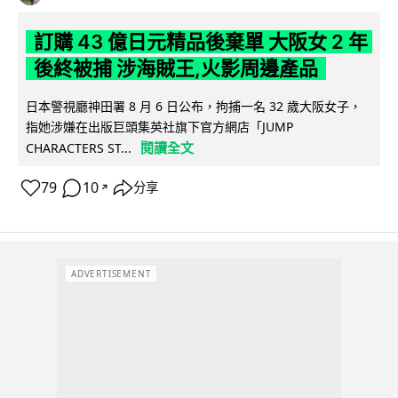
訂購 43 億日元精品後棄單 大阪女 2 年
後終被捕 涉海賊王,火影周邊產品
日本警視廳神田署 8 月 6 日公布，拘捕一名 32 歲大阪女子，
指她涉嫌在出版巨頭集英社旗下官方網店「JUMP
閱讀全文
CHARACTERS ST...
79
10
分享
↗
ADVERTISEMENT