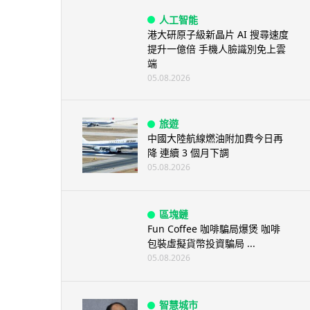
人工智能
港大研原子級新晶片 AI 搜尋速度
提升一億倍 手機人臉識別免上雲
端
05.08.2026
旅遊
中國大陸航線燃油附加費今日再
降 連續 3 個月下調
05.08.2026
區塊鏈
Fun Coffee 咖啡騙局爆煲 咖啡
包裝虛擬貨幣投資騙局 ...
05.08.2026
智慧城市