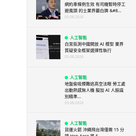
網約車條例生效 有司機暫時停工
避風頭 的士業界籲白牌 &#8...
05.08.2026
人工智能
白宮拒測中國開放 AI 模型 業界
質疑安全框架選擇性執行
05.08.2026
人工智能
地盤偷吸煙難逃高空法眼 勞工處
出動熱感無人機 擬加 AI 人臉識
別精準...
05.08.2026
人工智能
貨運火箭 沖繩飛台灣僅需 15 分
鐘 Hop Aero 將 5...