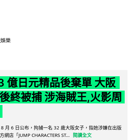
視娛樂
43 億日元精品後棄單 大阪
 年後終被捕 涉海賊王,火影周
8 月 6 日公布，拘捕一名 32 歲大阪女子，指她涉嫌在出版
「JUMP CHARACTERS ST...
閱讀全文