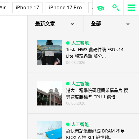
Air
iPhone 17
iPhone 17 Pro
AirPods Pro 3
Ap
最新文章
全部
人工智能
Tesla HW3 舊硬件裝 FSD v14
Lite 頻現過熱 部分...
06.08.2026
人工智能
港大工程學院研極簡架構晶片 搜
尋速度勝標準 CPU 1 億倍
06.08.2026
人工智能
靠快閃記憶體紓緩 DRAM 不足
KIOXIA 推 XL1 記憶體...