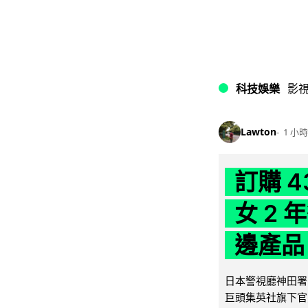
科技娛樂
影
Lawton
1 小時
訂購 
女 2
邊產品
日本警視廳神田署 
巨頭集英社旗下官方網店