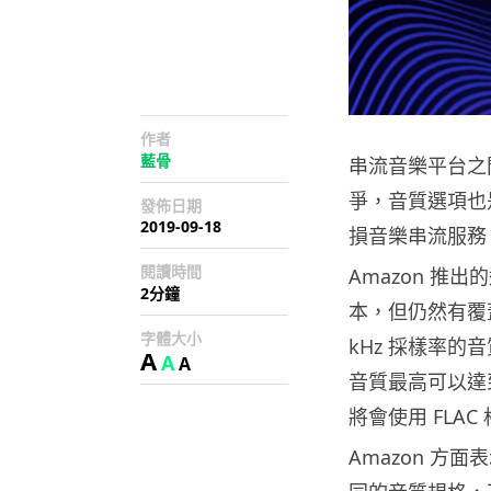
作者
藍骨
串流音樂平台之
爭，音質選項也是
發佈日期
2019-09-18
損音樂串流服務 A
閱讀時間
Amazon 
2分鐘
本，但仍然有覆蓋超
字體大小
kHz 採樣率的
A
A
A
音質最高可以達到 
將會使用 FLA
Amazon 方面