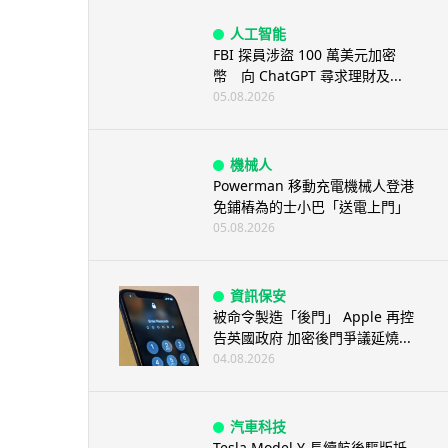
人工智能
FBI 探員涉盜 100 萬美元加密
幣 向 ChatGPT 尋求理財及...
05.08.2026
機械人
Powerman 移動充電機械人登港
免鋪樁為的士小巴「送電上門」
05.08.2026
資訊保安
被命令製造「後門」 Apple 再控
告英國政府 加密後門爭議延燒...
04.08.2026
汽車科技
Tesla Model Y 長續航後驅版抵