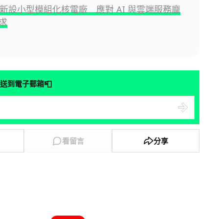
n 新設小型模組化核電廠 應對 AI 與雲端服務龐
求
📮
送到電子郵箱
看留言
分享