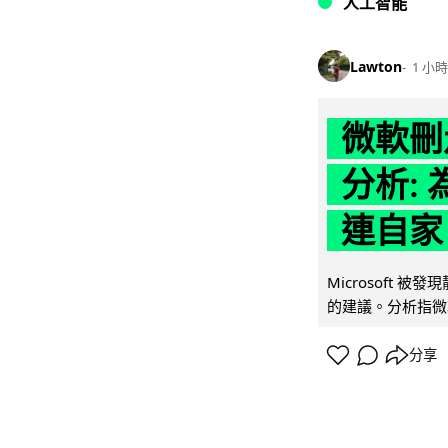
人工智能
Lawton
1 小時
微軟刪走
分析: 
連自家 
Microsoft 
的建議。分析指微軟同
分享