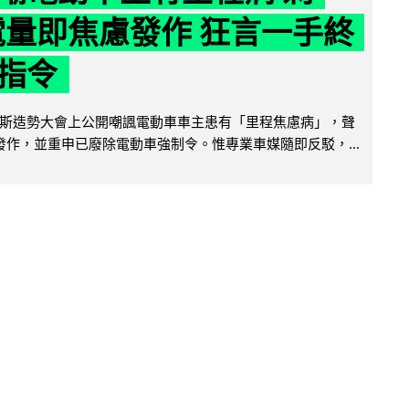
 電量即焦慮發作 狂言一手終
指令
斯造勢大會上公開嘲諷電動車車主患有「里程焦慮病」，聲
便發作，並重申已廢除電動車強制令。惟專業車媒隨即反駁，...