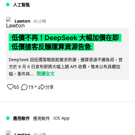
人工智能
Lawton
20 小時
低價不再！DeepSeek 大幅加價在即
低價搶客反釀運算資源告急
DeepSeek 因低價策略掀起需求熱潮，運算資源不勝負荷，官
方於 8 月 6 日宣布即將大幅上調 API 收費，惟未公布具體加
閱讀全文
幅。事件與...
65
19
分享
↗
iOS App
應用軟件
應用軟件
Lawton
23 小時