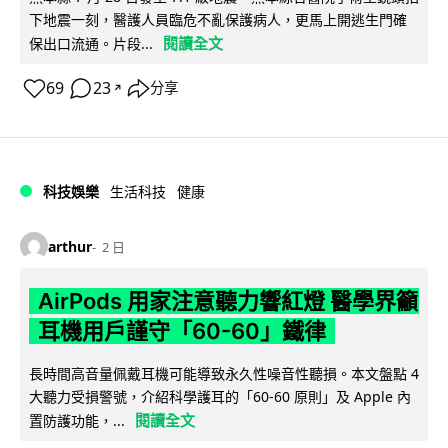
下地震一刻，醫護人員臨危不亂保護病人，更馬上開逃生門確
閱讀全文
保出口流通。片段...
69
23
分享
↗
科技娛樂
生活科技
健康
arthur
2 日
AirPods 用家注意聽力響紅燈 醫學界籲
耳機用戶謹守「60-60」鐵律
長時間高音量佩戴耳機可能導致永久性噪音性聽損。本文盤點 4
大聽力受損警號，介紹科學護耳的「60-60 原則」及 Apple 內
閱讀全文
置防護功能，...