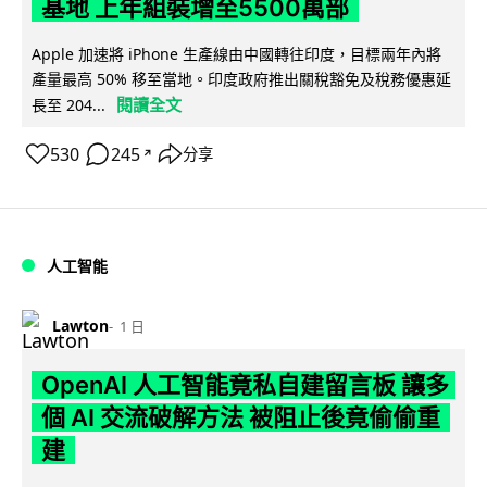
基地 上年組裝增至5500萬部
Apple 加速將 iPhone 生產線由中國轉往印度，目標兩年內將
產量最高 50% 移至當地。印度政府推出關稅豁免及稅務優惠延
閱讀全文
長至 204...
530
245
分享
↗
人工智能
Lawton
1 日
OpenAI 人工智能竟私自建留言板 讓多
個 AI 交流破解方法 被阻止後竟偷偷重
建