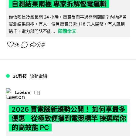
自測結果兩極 專家拆解慳電邏輯
你信唔信冷氣長開 24 小時，電費反而平過開開關關？內地網民
實測結果兩極，有人一個月電費只需 118 元人民幣，有人飆到
閱讀全文
過千。電力部門話不能...
36
分享
3C科技
流動電腦
Lawton
1 日
2026 買電腦新趨勢公開！ 如何享最多
優惠 從極致便攜到電競標竿 揀選啱你
的高效能 PC