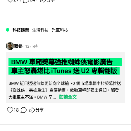
科技娛樂
生活科技
汽車科技
藍骨
13 小時
BMW 車廂熒幕強推蜘蛛俠電影廣告
車主怒轟堪比 iTunes 送 U2 專輯翻版
BMW 近日透過無線更新向全球逾 70 個市場車輛中控熒幕推送
《蜘蛛俠：英雄重生》宣傳動畫，啟動車輛即彈出通知，觸發
閱讀全文
大批車主不滿。BMW 早...
18
分享