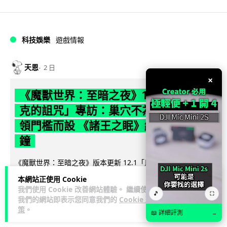
科技娛樂
遊戲情報
天恩
2 日
×
《魔獸世界：至暗之夜》12.1 「烏拉特
克的詛咒」專訪：巢穴不為提高世界首
領門檻而設 《諸王之眠》縮短約 10 分
鐘
《魔獸世界：至暗之夜》版本更新 12.1「烏拉特克的詛咒」將
於 8 月 13 日正式上線，帶來全新區域「盤蛇島」、地城「毒牙
本網站正使用 Cookie
閱讀全文
祭壇」、新型態世...
我們使用 Cookie 改善網站體驗。 繼續使用
🎵
⛶
我們的網站即表示您同意我們的
Cookie 政
116
分享
策
。
📖 詳細評測
→