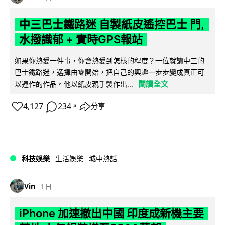
中三巴士鐵路迷 自製紙皮遙控巴士 門,
水撥識郁 + 實時GPS報站
如果你熱愛一件事，你會熱愛到怎樣的程度？一位就讀中三的
巴士鐵路迷，選擇由零開始，把自己的興趣一步步變成真正可
閱讀全文
以運作的作品。他以紙皮親手製作出...
4,127
234
分享
↗
科技娛樂
生活娛樂
城中熱話
Vin
1 日
iPhone 加速撤出中國 印度成新機主要