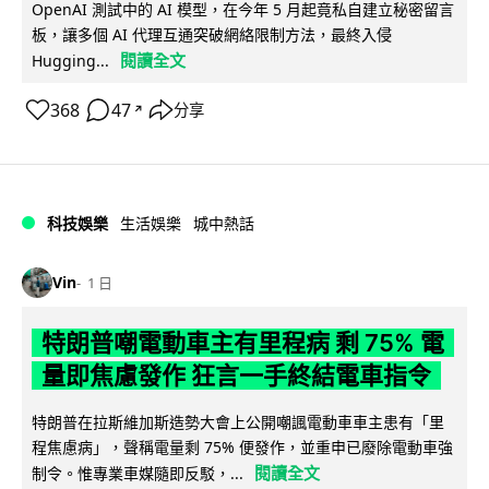
OpenAI 測試中的 AI 模型，在今年 5 月起竟私自建立秘密留言
板，讓多個 AI 代理互通突破網絡限制方法，最終入侵
閱讀全文
Hugging...
368
47
分享
↗
科技娛樂
生活娛樂
城中熱話
Vin
1 日
特朗普嘲電動車主有里程病 剩 75% 電
量即焦慮發作 狂言一手終結電車指令
特朗普在拉斯維加斯造勢大會上公開嘲諷電動車車主患有「里
程焦慮病」，聲稱電量剩 75% 便發作，並重申已廢除電動車強
閱讀全文
制令。惟專業車媒隨即反駁，...