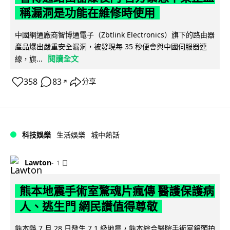
稱漏洞是功能在維修時使用
中國網通廠商智博通電子（Zbtlink Electronics）旗下的路由器
產品爆出嚴重安全漏洞，被發現每 35 秒便會與中國伺服器連
閱讀全文
線，旗...
358
83
分享
↗
科技娛樂
生活娛樂
城中熱話
Lawton
1 日
熊本地震手術室驚魂片瘋傳 醫護保護病
人、逃生門 網民讚值得尊敬
熊本縣 7 月 28 日發生 7.1 級地震，熊本綜合醫院手術室鏡頭拍