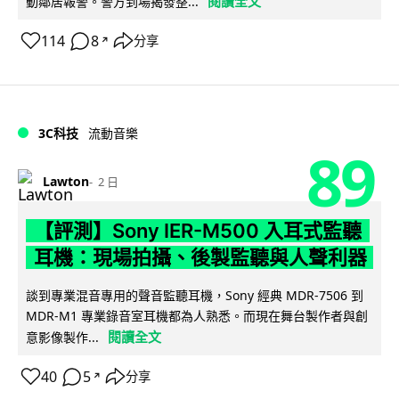
閱讀全文
動鄰居報警。警方到場揭發整...
114
8
分享
↗
3C科技
流動音樂
89
Lawton
2 日
【評測】Sony IER-M500 入耳式監聽
耳機：現場拍攝、後製監聽與人聲利器
談到專業混音專用的聲音監聽耳機，Sony 經典 MDR-7506 到
MDR-M1 專業錄音室耳機都為人熟悉。而現在舞台製作者與創
閱讀全文
意影像製作...
40
5
分享
↗