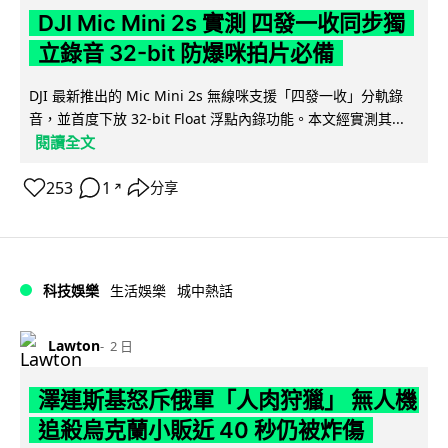
DJI Mic Mini 2s 實測 四發一收同步獨
立錄音 32-bit 防爆咪拍片必備
DJI 最新推出的 Mic Mini 2s 無線咪支援「四發一收」分軌錄
音，並首度下放 32-bit Float 浮點內錄功能。本文經實測其...
閱讀全文
253
1
分享
↗
科技娛樂
生活娛樂
城中熱話
Lawton
2 日
澤連斯基怒斥俄軍「人肉狩獵」 無人機
追殺烏克蘭小販近 40 秒仍被炸傷