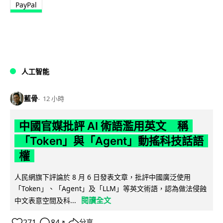
PayPal
人工智能
藍骨
12 小時
中國官媒批評 AI 術語濫用英文 稱
「Token」與「Agent」動搖科技話語
權
人民網旗下評論於 8 月 6 日發表文章，批評中國廣泛使用
「Token」、「Agent」及「LLM」等英文術語，認為做法侵蝕
閱讀全文
中文表意空間及科...
271
84
分享
↗