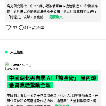
烏克蘭克爾松一名 52 歲小販被俄軍無人機追擊近 40 秒後被炸
傷，影片由烏克蘭總統澤連斯基公開。他直斥俄軍對平民進行
閱讀全文
「狩獵式」攻擊，烏克蘭...
133
41
分享
↗
人工智能
Lawton
2 日
中國湖北男自學 AI 「煉金術」 屋內煉
金冒濃煙驚動全區
中國湖北黃石一名男子見金價高企，利用 AI 自學提煉黃金，在
租住單位私設高壓爐及作坊冶煉，過程產生大量刺鼻濃煙，驚