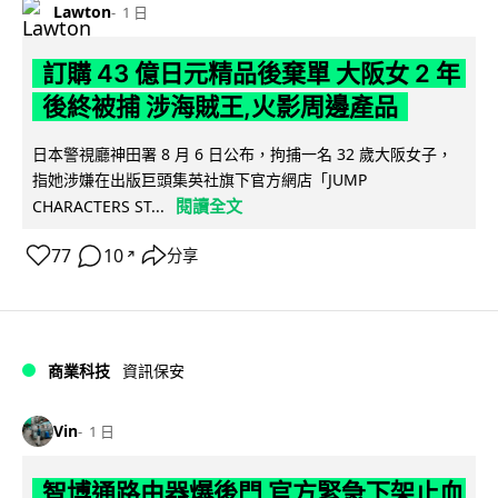
Lawton
1 日
訂購 43 億日元精品後棄單 大阪女 2 年
後終被捕 涉海賊王,火影周邊產品
日本警視廳神田署 8 月 6 日公布，拘捕一名 32 歲大阪女子，
指她涉嫌在出版巨頭集英社旗下官方網店「JUMP
閱讀全文
CHARACTERS ST...
77
10
分享
↗
商業科技
資訊保安
Vin
1 日
智博通路由器爆後門 官方緊急下架止血