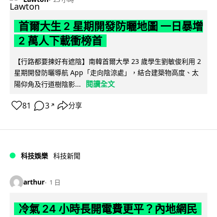
首爾大生 2 星期開發防曬地圖 一日暴增
2 萬人下載衝榜首
【行路都要揀好有遮陰】南韓首爾大學 23 歲學生劉敏俊利用 2
星期開發防曬導航 App「走向陰涼處」，結合建築物高度、太
閱讀全文
陽仰角及行道樹陰影...
81
3
分享
↗
科技娛樂
科技新聞
arthur
1 日
冷氣 24 小時長開電費更平？內地網民