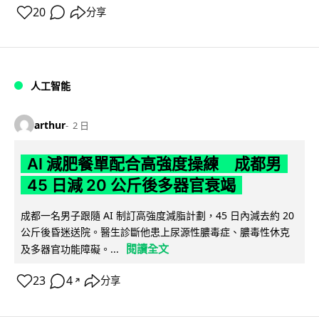
20
分享
人工智能
arthur
2 日
AI 減肥餐單配合高強度操練 成都男
45 日減 20 公斤後多器官衰竭
成都一名男子跟隨 AI 制訂高強度減脂計劃，45 日內減去約 20
公斤後昏迷送院。醫生診斷他患上尿源性膿毒症、膿毒性休克
閱讀全文
及多器官功能障礙。...
23
4
分享
↗