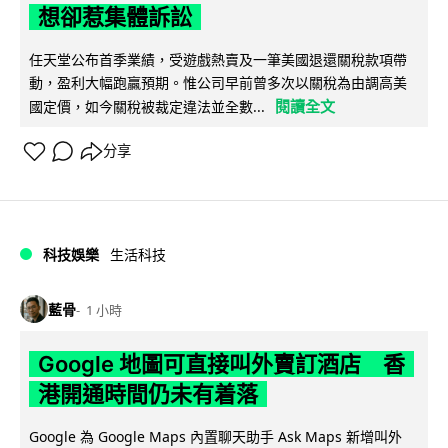
想卻惹集體訴訟
任天堂公布首季業績，受遊戲熱賣及一筆美國退還關稅款項帶
動，盈利大幅跑贏預期。惟公司早前曾多次以關稅為由調高美
閱讀全文
國定價，如今關稅被裁定違法並全數...
分享
科技娛樂
生活科技
藍骨
1 小時
Google 地圖可直接叫外賣訂酒店 香
港開通時間仍未有着落
Google 為 Google Maps 內置聊天助手 Ask Maps 新增叫外