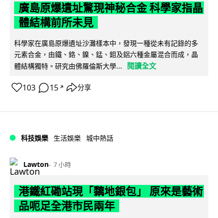
廣島原爆遺址驚現神秘合金 科學家指晶
體結構前所未見
科學家在廣島原爆遺址沙灘樣本中，發現一種從未有記錄的多
元素合金，由鐵、鉻、鎳、錳、鉬及鋁六種金屬混合而成，晶
閱讀全文
體結構獨特。研究由佛羅倫斯大學...
103
15
分享
↗
科技娛樂
生活娛樂
城中熱話
Lawton
7 小時
港鐵紅磡站現「黐地銀包」 原來是藝術
品呃足全港市民兩年