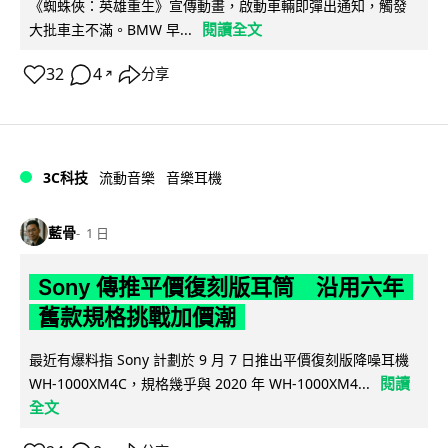
《蜘蛛俠：英雄重生》宣傳動畫，啟動車輛即彈出通知，觸發
閱讀全文
大批車主不滿。BMW 早...
32
4
分享
↗
3C科技
流動音樂
音樂耳機
藍骨
1 日
Sony 傳推平價復刻版耳筒 沿用六年
舊款規格挑戰加價潮
最近有爆料指 Sony 計劃於 9 月 7 日推出平價復刻版降噪耳機
閱讀
WH-1000XM4C，規格幾乎與 2020 年 WH-1000XM4...
全文