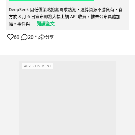
DeepSeek 因低價策略掀起需求熱潮，運算資源不勝負荷，官
方於 8 月 6 日宣布即將大幅上調 API 收費，惟未公布具體加
閱讀全文
幅。事件與...
69
20
分享
↗
ADVERTISEMENT