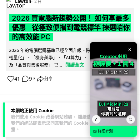
Lawton
2 日
2026 買電腦新趨勢公開！ 如何享最多
優惠 從極致便攜到電競標竿 揀選啱你
的高效能 PC
×
2026 年的電腦選購基準已經全面升級。除了基本效能，「極致
輕量化」、「機身美學」、「AI算力」、「前瞻技術加持」以
閱讀全文
及「品質與售後服務」 已...
41
9
分享
↗
本網站正使用 Cookie
人工智能
我們使用 Cookie 改善網站體驗。 繼續使用
🎵
⛶
我們的網站即表示您同意我們的
Cookie 政
Vin
2 日
策
。
📖 詳細評測
→