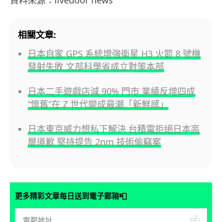
資料來源：livedoor news
相關文章:
日本自家 GPS 系統增強衛星 H3 火箭 8 號機
發射失敗 文部科學省成立對策本部
日本二手遊戲店減 90% 門市 業績反增四成
“懷舊”在 Z 世代變成最潮「新鮮感」
日本東京威力想私下解決 台積電拒絕日本高
層道歉 堅持提告 2nm 技術偷竊案
📮
更多精彩文章每日送到電子郵箱