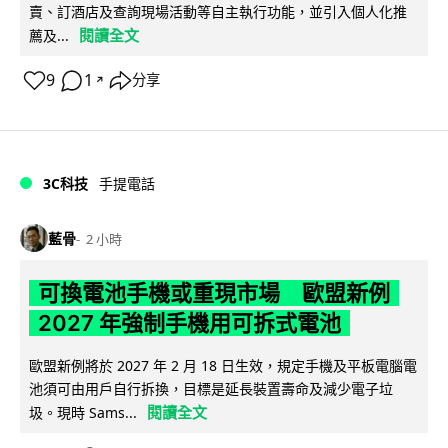
賣、訂酒店及查詢現場活動等自主執行功能，並引入個人化推
閱讀全文
薦及...
9
1
分享
↗
3C科技
手提電話
藍骨
2 小時
可換電池手機或重現市場 歐盟新例
2027 年強制手機用可拆式電池
歐盟新例將於 2027 年 2 月 18 日生效，規定手機及平板電腦電
池須可由用戶自行拆換，目標是延長裝置壽命及減少電子垃
閱讀全文
圾。現時 Sams...