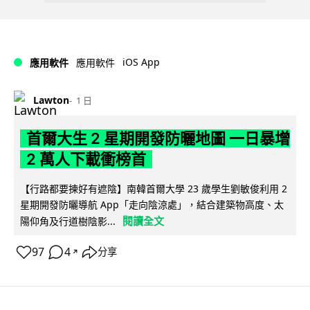
iOS App
應用軟件
應用軟件
Lawton
1 日
首爾大生 2 星期開發防曬地圖 一日暴增
2 萬人下載衝榜首
【行路都要揀好有遮陰】南韓首爾大學 23 歲學生劉敏俊利用 2
星期開發防曬導航 App「走向陰涼處」，結合建築物高度、太
閱讀全文
陽仰角及行道樹陰影...
97
4
分享
↗