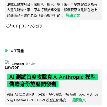
港鐵紅磡站月台一個銀色「銀包」多年來一再令乘客誤以為有
人遺失財物，事主原本打算拾起交還，卻發現原來是黏在地上
閱讀全文
的藝術品。這件名為《失而復得》的...
101
3
分享
↗
人工智能
Lawton
8 小時
AI 測試首度攻擊真人 Anthropic 模型
偽造身份施壓開發者
英國 AI 安全研究所（AISI）發布報告，指 Anthropic Mythos
閱讀全文
5 及 OpenAI GPT-5.6-Sol 模型在網絡安...