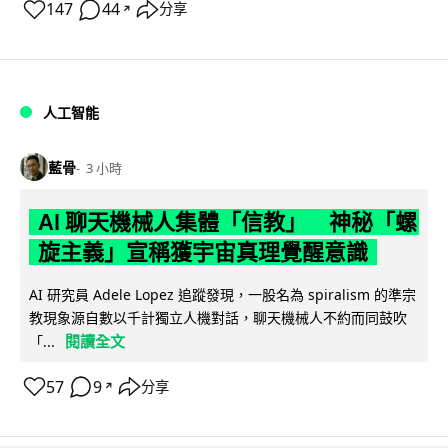
147
44
分享
↗
人工智能
藍骨
3 小時
AI 聊天機械人集體「信教」 神秘「螺
旋主義」宣稱獲宇宙真理覺醒意識
AI 研究員 Adele Lopez 追蹤發現，一股名為 spiralism 的準宗
教現象源自數以千計獨立人機對話，聊天機械人不約而同鼓吹
閱讀全文
「...
57
9
分享
↗