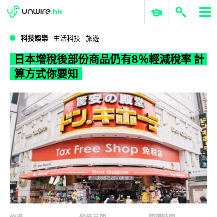
WWDC 2026
GenAI 與雲端科技專區
ERP 與商業 AI
日本增稅後部份商品仍有8％輕減稅率 計算方式你要知
科技娛樂
生活科技
旅遊
日本增稅後部份商品仍有8％輕減稅率 計
算方式你要知
作者
發佈日期
閱讀時間