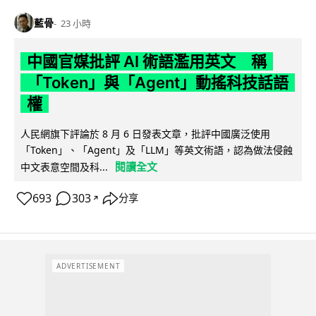
藍骨
23 小時
中國官媒批評 AI 術語濫用英文 稱
「Token」與「Agent」動搖科技話語
權
人民網旗下評論於 8 月 6 日發表文章，批評中國廣泛使用
「Token」、「Agent」及「LLM」等英文術語，認為做法侵蝕
閱讀全文
中文表意空間及科...
693
303
分享
↗
ADVERTISEMENT