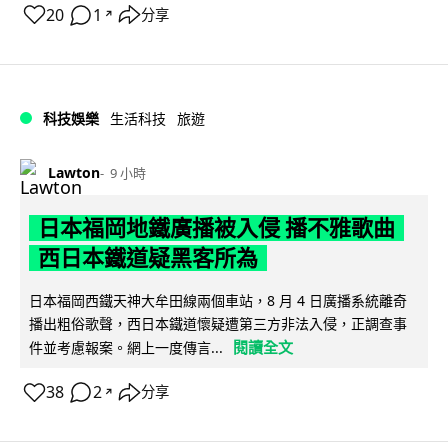
20
1
分享
↗
科技娛樂
生活科技
旅遊
Lawton
9 小時
日本福岡地鐵廣播被入侵 播不雅歌曲
西日本鐵道疑黑客所為
日本福岡西鐵天神大牟田線兩個車站，8 月 4 日廣播系統離奇
播出粗俗歌聲，西日本鐵道懷疑遭第三方非法入侵，正調查事
閱讀全文
件並考慮報案。網上一度傳言...
38
2
分享
↗