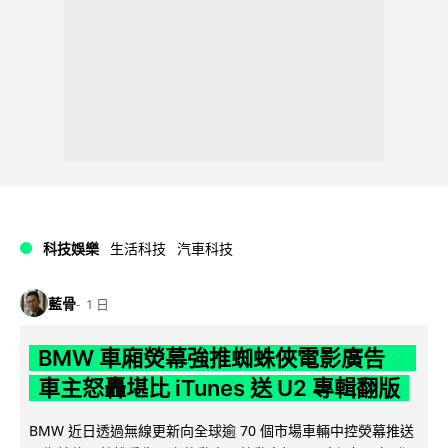
科技娛樂
生活科技
汽車科技
藍骨
1 日
BMW 車廂熒幕強推蜘蛛俠電影廣告
車主怒轟堪比 iTunes 送 U2 專輯翻版
BMW 近日透過無線更新向全球逾 70 個市場車輛中控熒幕推送