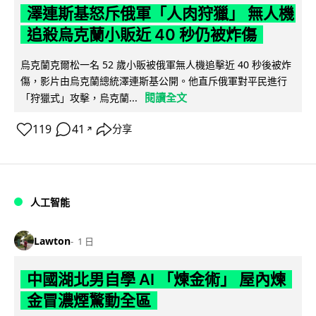
澤連斯基怒斥俄軍「人肉狩獵」 無人機
追殺烏克蘭小販近 40 秒仍被炸傷
烏克蘭克爾松一名 52 歲小販被俄軍無人機追擊近 40 秒後被炸
傷，影片由烏克蘭總統澤連斯基公開。他直斥俄軍對平民進行
閱讀全文
「狩獵式」攻擊，烏克蘭...
119
41
分享
↗
人工智能
Lawton
1 日
中國湖北男自學 AI 「煉金術」 屋內煉
金冒濃煙驚動全區