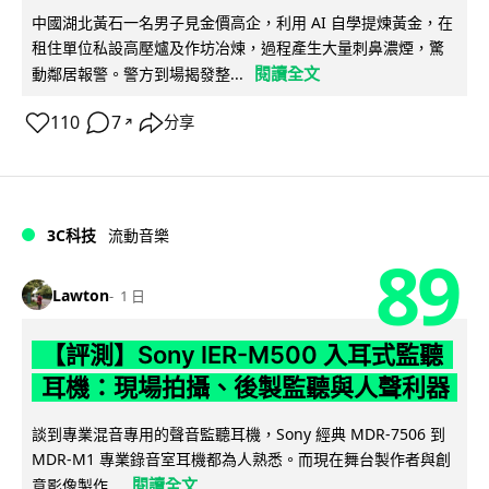
中國湖北黃石一名男子見金價高企，利用 AI 自學提煉黃金，在
租住單位私設高壓爐及作坊冶煉，過程產生大量刺鼻濃煙，驚
閱讀全文
動鄰居報警。警方到場揭發整...
110
7
分享
↗
3C科技
流動音樂
89
Lawton
1 日
【評測】Sony IER-M500 入耳式監聽
耳機：現場拍攝、後製監聽與人聲利器
談到專業混音專用的聲音監聽耳機，Sony 經典 MDR-7506 到
MDR-M1 專業錄音室耳機都為人熟悉。而現在舞台製作者與創
閱讀全文
意影像製作...