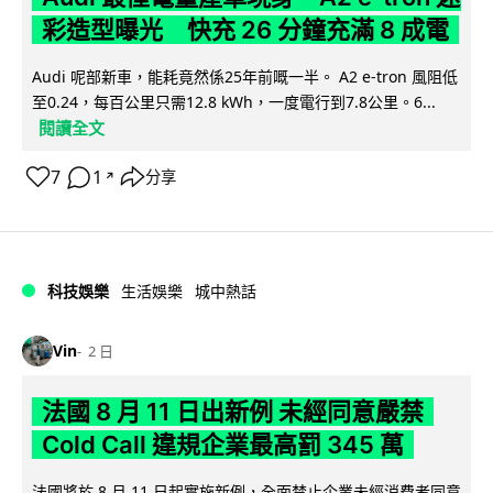
彩造型曝光 快充 26 分鐘充滿 8 成電
Audi 呢部新車，能耗竟然係25年前嘅一半。 A2 e-tron 風阻低
至0.24，每百公里只需12.8 kWh，一度電行到7.8公里。6...
閱讀全文
7
1
分享
↗
科技娛樂
生活娛樂
城中熱話
Vin
2 日
法國 8 月 11 日出新例 未經同意嚴禁
Cold Call 違規企業最高罰 345 萬
法國將於 8 月 11 日起實施新例，全面禁止企業未經消費者同意