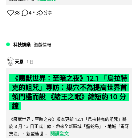
38
4
分享
↗
科技娛樂
遊戲情報
天恩
1 日
《魔獸世界：至暗之夜》12.1 「烏拉特
克的詛咒」專訪：巢穴不為提高世界首
領門檻而設 《諸王之眠》縮短約 10 分
鐘
《魔獸世界：至暗之夜》版本更新 12.1「烏拉特克的詛咒」將
於 8 月 13 日正式上線，帶來全新區域「盤蛇島」、地城「毒牙
閱讀全文
祭壇」、新型態世...