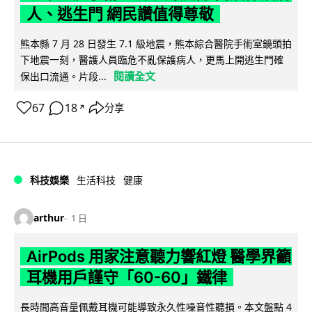
人、逃生門 網民讚值得尊敬
熊本縣 7 月 28 日發生 7.1 級地震，熊本綜合醫院手術室鏡頭拍
下地震一刻，醫護人員臨危不亂保護病人，更馬上開逃生門確
閱讀全文
保出口流通。片段...
67
18
分享
↗
科技娛樂
生活科技
健康
arthur
1 日
AirPods 用家注意聽力響紅燈 醫學界籲
耳機用戶謹守「60-60」鐵律
長時間高音量佩戴耳機可能導致永久性噪音性聽損。本文盤點 4