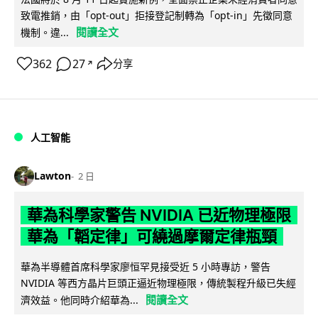
致電推銷，由「opt-out」拒接登記制轉為「opt-in」先徵同意
閱讀全文
機制。違...
362
27
分享
↗
人工智能
Lawton
2 日
華為科學家警告 NVIDIA 已近物理極限
華為「韜定律」可繞過摩爾定律瓶頸
華為半導體首席科學家廖恒罕見接受近 5 小時專訪，警告
NVIDIA 等西方晶片巨頭正逼近物理極限，傳統製程升級已失經
閱讀全文
濟效益。他同時介紹華為...