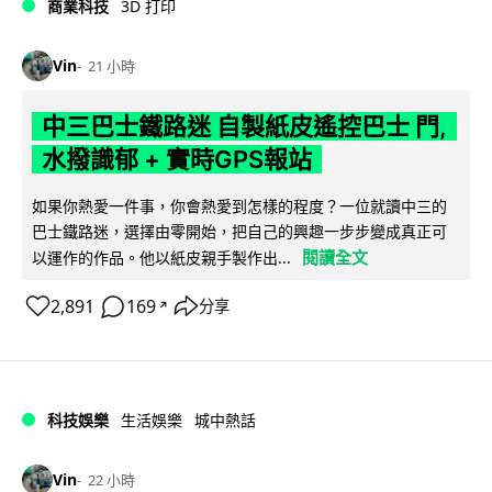
商業科技
3D 打印
Vin
21 小時
中三巴士鐵路迷 自製紙皮遙控巴士 門,
水撥識郁 + 實時GPS報站
如果你熱愛一件事，你會熱愛到怎樣的程度？一位就讀中三的
巴士鐵路迷，選擇由零開始，把自己的興趣一步步變成真正可
閱讀全文
以運作的作品。他以紙皮親手製作出...
2,891
169
分享
↗
科技娛樂
生活娛樂
城中熱話
Vin
22 小時