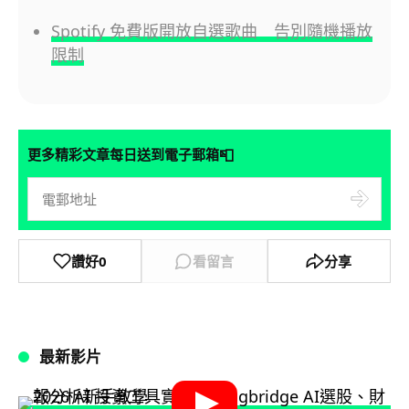
Spotify 免費版開放自選歌曲 告別隨機播放
限制
📮
更多精彩文章每日送到電子郵箱
讚好
0
看留言
分享
最新影片