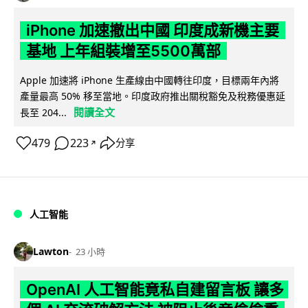
iPhone 加速撤出中國 印度成新機主要
基地 上年組裝增至5500萬部
Apple 加速將 iPhone 生產線由中國轉往印度，目標兩年內將
產量最高 50% 移至當地。印度政府推出關稅豁免及稅務優惠延
閱讀全文
長至 204...
479
223
分享
↗
人工智能
Lawton
23 小時
OpenAI 人工智能竟私自建留言板 讓多