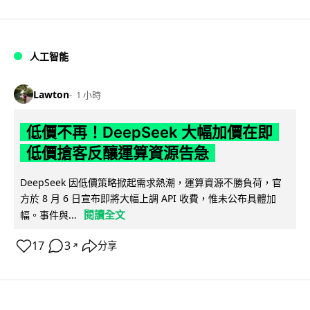
人工智能
Lawton
1 小時
低價不再！DeepSeek 大幅加價在即
低價搶客反釀運算資源告急
DeepSeek 因低價策略掀起需求熱潮，運算資源不勝負荷，官
方於 8 月 6 日宣布即將大幅上調 API 收費，惟未公布具體加
閱讀全文
幅。事件與...
17
3
分享
↗