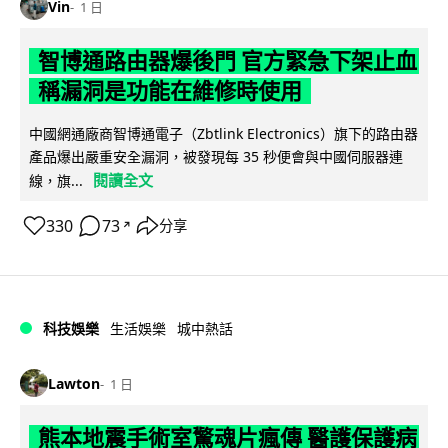
Vin
1 日
智博通路由器爆後門 官方緊急下架止血
稱漏洞是功能在維修時使用
中國網通廠商智博通電子（Zbtlink Electronics）旗下的路由器
產品爆出嚴重安全漏洞，被發現每 35 秒便會與中國伺服器連
閱讀全文
線，旗...
330
73
分享
↗
科技娛樂
生活娛樂
城中熱話
Lawton
1 日
熊本地震手術室驚魂片瘋傳 醫護保護病