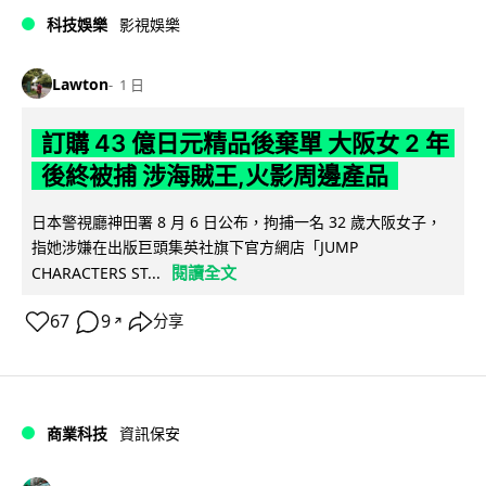
科技娛樂
影視娛樂
Lawton
1 日
訂購 43 億日元精品後棄單 大阪女 2 年
後終被捕 涉海賊王,火影周邊產品
日本警視廳神田署 8 月 6 日公布，拘捕一名 32 歲大阪女子，
指她涉嫌在出版巨頭集英社旗下官方網店「JUMP
閱讀全文
CHARACTERS ST...
67
9
分享
↗
商業科技
資訊保安