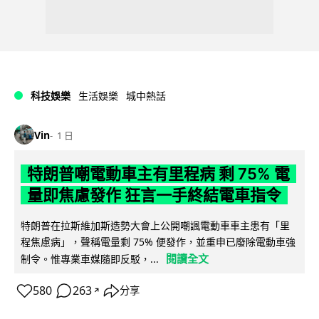
科技娛樂
生活娛樂
城中熱話
Vin
1 日
特朗普嘲電動車主有里程病 剩 75% 電
量即焦慮發作 狂言一手終結電車指令
特朗普在拉斯維加斯造勢大會上公開嘲諷電動車車主患有「里
程焦慮病」，聲稱電量剩 75% 便發作，並重申已廢除電動車強
閱讀全文
制令。惟專業車媒隨即反駁，...
580
263
分享
↗