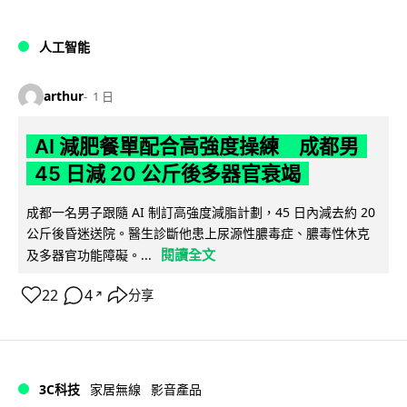
人工智能
arthur
1 日
AI 減肥餐單配合高強度操練 成都男
45 日減 20 公斤後多器官衰竭
成都一名男子跟隨 AI 制訂高強度減脂計劃，45 日內減去約 20
公斤後昏迷送院。醫生診斷他患上尿源性膿毒症、膿毒性休克
閱讀全文
及多器官功能障礙。...
22
4
分享
↗
3C科技
家居無線
影音產品