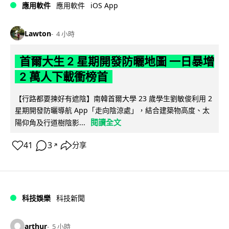
iOS App
應用軟件
應用軟件
Lawton
4 小時
首爾大生 2 星期開發防曬地圖 一日暴增
2 萬人下載衝榜首
【行路都要揀好有遮陰】南韓首爾大學 23 歲學生劉敏俊利用 2
星期開發防曬導航 App「走向陰涼處」，結合建築物高度、太
閱讀全文
陽仰角及行道樹陰影...
41
3
分享
↗
科技娛樂
科技新聞
arthur
5 小時