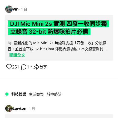
Vin
1 日
DJI Mic Mini 2s 實測 四發一收同步獨
立錄音 32-bit 防爆咪拍片必備
DJI 最新推出的 Mic Mini 2s 無線咪支援「四發一收」分軌錄
音，並首度下放 32-bit Float 浮點內錄功能。本文經實測其...
閱讀全文
251
1
分享
↗
科技娛樂
生活娛樂
城中熱話
Lawton
1 日