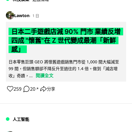
Lawton
1 日
日本二手遊戲店減 90% 門市 業績反增
四成 "懷舊"在 Z 世代變成最潮「新鮮
感」
日本零售巨頭 GEO 將懷舊遊戲銷售門市從 1,000 間大幅減至
99 間，但銷售額卻不降反升至過往的 1.4 倍。做到「減店增
閱讀全文
收」奇蹟，...
259
20
分享
↗
人工智能