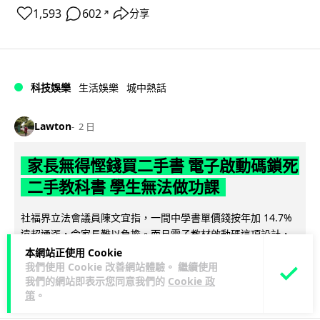
1,593
602
分享
↗
科技娛樂
生活娛樂
城中熱話
Lawton
2 日
家長無得慳錢買二手書 電子啟動碼鎖死
二手教科書 學生無法做功課
社福界立法會議員陳文宜指，一間中學書單價錢按年加 14.7%
遠超通漲，令家長難以負擔。而且電子教材啟動碼這項設計，
閱讀全文
令學生無法完成功課，二手...
本網站正使用 Cookie
我們使用 Cookie 改善網站體驗。 繼續使用
我們的網站即表示您同意我們的
Cookie 政
986
381
分享
↗
策
。