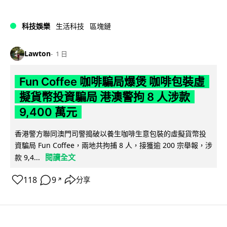
科技娛樂
生活科技
區塊鏈
Lawton
1 日
Fun Coffee 咖啡騙局爆煲 咖啡包裝虛
擬貨幣投資騙局 港澳警拘 8 人涉款
9,400 萬元
香港警方聯同澳門司警搗破以養生咖啡生意包裝的虛擬貨幣投
資騙局 Fun Coffee，兩地共拘捕 8 人，接獲逾 200 宗舉報，涉
閱讀全文
款 9,4...
118
9
分享
↗