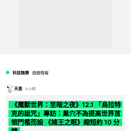
科技娛樂
遊戲情報
天恩
4 小時
《魔獸世界：至暗之夜》12.1 「烏拉特
克的詛咒」專訪：巢穴不為提高世界首
領門檻而設 《諸王之眠》縮短約 10 分
鐘