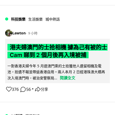
科技娛樂
生活娛樂
城中熱話
Lawton
9 小時
港夫婦澳門的士拾相機 據為己有被的士
Cam 睇到 2 個月後再入境被捕
一對香港夫婦今年 5 月遊澳門乘的士拾獲他人遺留相機及電
池，拾遺不報並帶返香港自用。兩人本月 2 日經港珠澳大橋再
閱讀全文
次入境澳門時，被治安警察局...
376
56
分享
↗