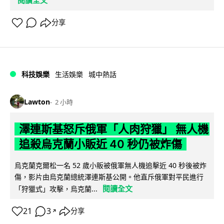
閱讀全文
分享
科技娛樂
生活娛樂
城中熱話
Lawton
2 小時
澤連斯基怒斥俄軍「人肉狩獵」 無人機
追殺烏克蘭小販近 40 秒仍被炸傷
烏克蘭克爾松一名 52 歲小販被俄軍無人機追擊近 40 秒後被炸
傷，影片由烏克蘭總統澤連斯基公開。他直斥俄軍對平民進行
閱讀全文
「狩獵式」攻擊，烏克蘭...
21
3
分享
↗