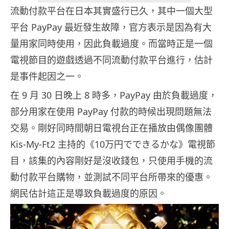
流動付款平台在日本其實盛行已久，其中一個大型
平台 PayPay 最近發生故障，官方表示是因為有大
量用家同時使用，因此負載過度。而當時正是一個
電視節目的遊戲透過不同流動付款平台進行，估計
是事件起因之一。
在 9 月 30 日晚上 8 時多，PayPay 由於負載過度，
部分用家在使用 PayPay 付款的時候出現問題無法
交易。剛好同時間朝日電視台正在播放由偶像團體
Kis-My-Ft2 主持的《10万円でできるかな》電視節
目，該集的內容剛好是沒收錢包，只使用手機的流
動付款平台購物，並測試不同平台所帶來的優惠。
網民估計這正是導致負載過度的原因。