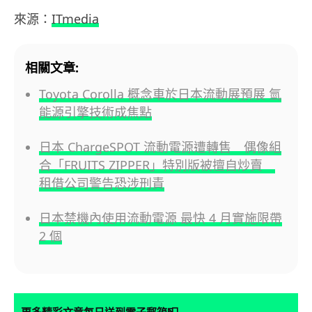
來源：
ITmedia
相關文章:
Toyota Corolla 概念車於日本流動展預展 氫
能源引擎技術成焦點
日本 ChargeSPOT 流動電源遭轉售 偶像組
合「FRUITS ZIPPER」特別版被擅自炒賣
租借公司警告恐涉刑責
日本禁機內使用流動電源 最快 4 月實施限帶
2 個
更多精彩文章每日送到電子郵箱