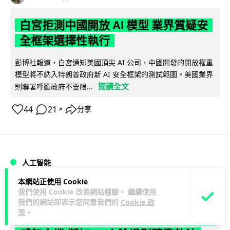
白宮拒測中國開放 AI 模型 業界質疑安
全框架選擇性執行
彭博社報道，白宮通知美國頂尖 AI 公司，中國開發的開放權重
模型將不納入特朗普政府新 AI 安全框架的測試範圍。美國業界
閱讀全文
則聯署呼籲政府不要限...
44
21
分享
↗
人工智能
本網站正使用 Cookie
Vin
1 日
我們使用 Cookie 改善網站體驗。 繼續使用
我們的網站即表示您同意我們的
Cookie 政
策
。
地盤偷吸煙難逃高空法眼 勞工處出動熱