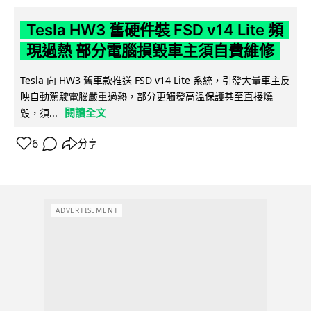
Tesla HW3 舊硬件裝 FSD v14 Lite 頻
現過熱 部分電腦損毀車主須自費維修
Tesla 向 HW3 舊車款推送 FSD v14 Lite 系統，引發大量車主反
映自動駕駛電腦嚴重過熱，部分更觸發高溫保護甚至直接燒
閱讀全文
毀，須...
6
分享
ADVERTISEMENT