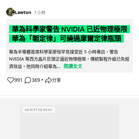
Lawton
7 小時
華為科學家警告 NVIDIA 已近物理極限
華為「韜定律」可繞過摩爾定律瓶頸
華為半導體首席科學家廖恒罕見接受近 5 小時專訪，警告
NVIDIA 等西方晶片巨頭正逼近物理極限，傳統製程升級已失經
閱讀全文
濟效益。他同時介紹華為...
991
369
分享
↗
ADVERTISEMENT