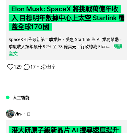
Elon Musk: SpaceX 將挑戰萬億年收
入 目標明年數據中心上太空 Starlink 覆
蓋全球170國
SpaceX 公佈最新第二季業績，受惠 Starlink 與 AI 業務帶動，
閱讀
季度收入按年飆升 92% 至 78 億美元。行政總裁 Elon...
全文
129
17
分享
↗
人工智能
Vin
1 日
港大研原子級新晶片 AI 搜尋速度提升