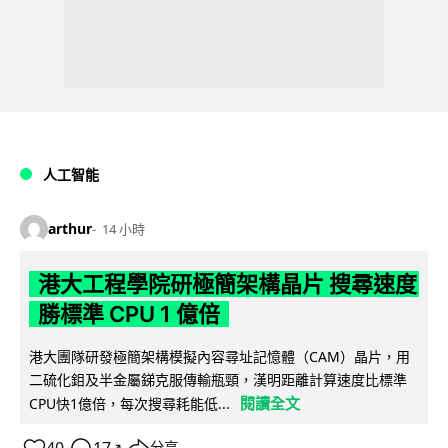
人工智能
arthur
14 小時
港大工程學院研極簡架構晶片 搜尋速度
勝標準 CPU 1 億倍
港大團隊研發極簡架構模擬內容尋址記憶體（CAM）晶片，用
二硫化鉬及半金屬銻克服傳輸瓶頸，漢明距離計算速度比標準
閱讀全文
CPU快1億倍，每次搜尋耗能低...
分享
↗