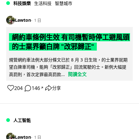
科技娛樂
生活科技
智慧城市
Lawton
1 日
網約車條例生效 有司機暫時停工避風頭
的士業界籲白牌 "改邪歸正"
規管網約車法例大部分條文已於 8 月 3 日生效，的士業界就期
望白牌車司機，能夠「改邪歸正」回流駕駛的士。新例大幅提
閱讀全文
高罰則，首次定罪最高罰款...
204
146
分享
↗
人工智能
Lawton
1 日