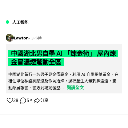
人工智能
Lawton
3 小時
中國湖北男自學 AI 「煉金術」 屋內煉
金冒濃煙驚動全區
中國湖北黃石一名男子見金價高企，利用 AI 自學提煉黃金，在
租住單位私設高壓爐及作坊冶煉，過程產生大量刺鼻濃煙，驚
閱讀全文
動鄰居報警。警方到場揭發整...
28
5
分享
↗