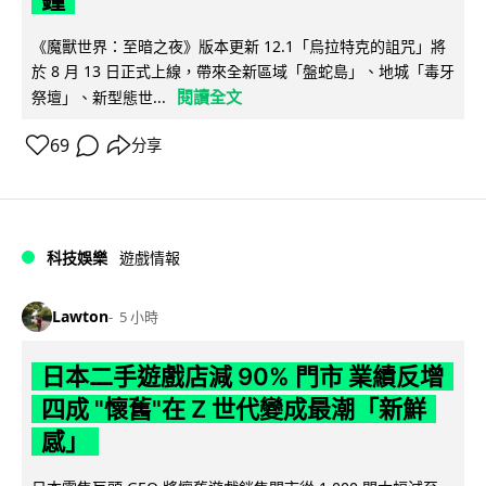
《魔獸世界：至暗之夜》版本更新 12.1「烏拉特克的詛咒」將
於 8 月 13 日正式上線，帶來全新區域「盤蛇島」、地城「毒牙
閱讀全文
祭壇」、新型態世...
69
分享
科技娛樂
遊戲情報
Lawton
5 小時
日本二手遊戲店減 90% 門市 業績反增
四成 "懷舊"在 Z 世代變成最潮「新鮮
感」