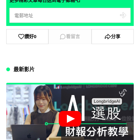
📮
讚好
0
看留言
分享
最新影片