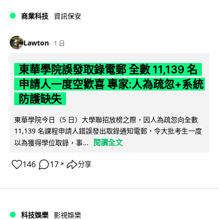
商業科技
資訊保安
Lawton
1 日
東華學院誤發取錄電郵 全數 11,139 名
申請人一度空歡喜 專家:人為疏忽+系統
防護缺失
東華學院今日（5 日）大學聯招放榜之際，因人為疏忽向全數
11,139 名課程申請人錯誤發出取錄通知電郵，令大批考生一度
閱讀全文
以為獲得學位取錄，事...
146
17
分享
↗
科技娛樂
影視娛樂