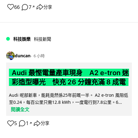
66
7
分享
↗
科技娛樂
科技新聞
duncan
6 小時
Audi 最慳電量產車現身 A2 e-tron 迷
彩造型曝光 快充 26 分鐘充滿 8 成電
Audi 呢部新車，能耗竟然係25年前嘅一半。 A2 e-tron 風阻低
至0.24，每百公里只需12.8 kWh，一度電行到7.8公里。6...
閱讀全文
5
1
分享
↗