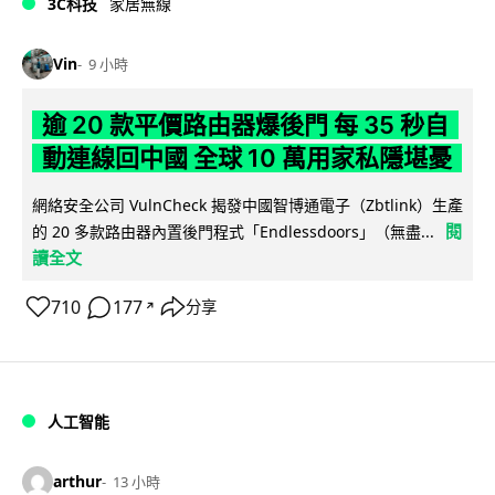
3C科技
家居無線
Vin
9 小時
逾 20 款平價路由器爆後門 每 35 秒自
動連線回中國 全球 10 萬用家私隱堪憂
網絡安全公司 VulnCheck 揭發中國智博通電子（Zbtlink）生產
閱
的 20 多款路由器內置後門程式「Endlessdoors」（無盡...
讀全文
710
177
分享
↗
人工智能
arthur
13 小時