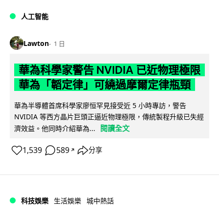
人工智能
Lawton
1 日
華為科學家警告 NVIDIA 已近物理極限
華為「韜定律」可繞過摩爾定律瓶頸
華為半導體首席科學家廖恒罕見接受近 5 小時專訪，警告
NVIDIA 等西方晶片巨頭正逼近物理極限，傳統製程升級已失經
閱讀全文
濟效益。他同時介紹華為...
1,539
589
分享
↗
科技娛樂
生活娛樂
城中熱話