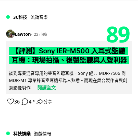
3C科技
流動音樂
89
Lawton
23 小時
【評測】Sony IER-M500 入耳式監聽
耳機：現場拍攝、後製監聽與人聲利器
談到專業混音專用的聲音監聽耳機，Sony 經典 MDR-7506 到
MDR-M1 專業錄音室耳機都為人熟悉。而現在舞台製作者與創
閱讀全文
意影像製作...
36
4
分享
↗
科技娛樂
遊戲情報