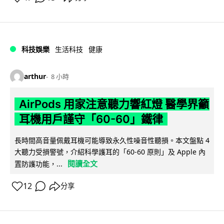
科技娛樂
生活科技
健康
arthur
8 小時
AirPods 用家注意聽力響紅燈 醫學界籲
耳機用戶謹守「60-60」鐵律
長時間高音量佩戴耳機可能導致永久性噪音性聽損。本文盤點 4
大聽力受損警號，介紹科學護耳的「60-60 原則」及 Apple 內
閱讀全文
置防護功能，...
12
分享