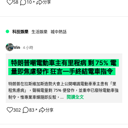
58
10
分享
↗
科技娛樂
生活娛樂
城中熱話
Vin
4 小時
特朗普嘲電動車主有里程病 剩 75% 電
量即焦慮發作 狂言一手終結電車指令
特朗普在拉斯維加斯造勢大會上公開嘲諷電動車車主患有「里
程焦慮病」，聲稱電量剩 75% 便發作，並重申已廢除電動車強
閱讀全文
制令。惟專業車媒隨即反駁，...
302
83
分享
↗