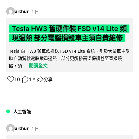
arthur
1 日
Tesla HW3 舊硬件裝 FSD v14 Lite 頻
現過熱 部分電腦損毀車主須自費維修
Tesla 向 HW3 舊車款推送 FSD v14 Lite 系統，引發大量車主反
映自動駕駛電腦嚴重過熱，部分更觸發高溫保護甚至直接燒
閱讀全文
毀，須...
10
1
分享
↗
人工智能
arthur
1 日