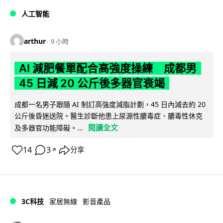
人工智能
arthur
9 小時
AI 減肥餐單配合高強度操練 成都男
45 日減 20 公斤後多器官衰竭
成都一名男子跟隨 AI 制訂高強度減脂計劃，45 日內減去約 20
公斤後昏迷送院。醫生診斷他患上尿源性膿毒症、膿毒性休克
閱讀全文
及多器官功能障礙。...
14
3
分享
↗
3C科技
家居無線
影音產品