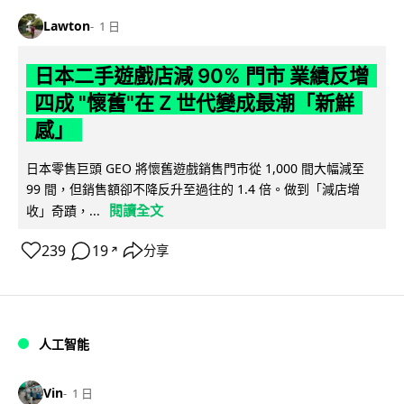
Lawton
1 日
日本二手遊戲店減 90% 門市 業績反增
四成 "懷舊"在 Z 世代變成最潮「新鮮
感」
日本零售巨頭 GEO 將懷舊遊戲銷售門市從 1,000 間大幅減至
99 間，但銷售額卻不降反升至過往的 1.4 倍。做到「減店增
閱讀全文
收」奇蹟，...
239
19
分享
↗
人工智能
Vin
1 日