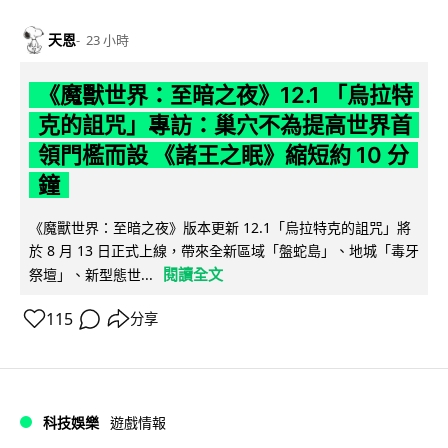
天恩
23 小時
《魔獸世界：至暗之夜》12.1 「烏拉特
克的詛咒」專訪：巢穴不為提高世界首
領門檻而設 《諸王之眠》縮短約 10 分
鐘
《魔獸世界：至暗之夜》版本更新 12.1「烏拉特克的詛咒」將
於 8 月 13 日正式上線，帶來全新區域「盤蛇島」、地城「毒牙
閱讀全文
祭壇」、新型態世...
115
分享
科技娛樂
遊戲情報