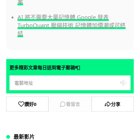
案
AI 將不需要大量記憶體 Google 發表
TurboQuant 壓縮技術 記憶體加價潮或可終
結
📮
更多精彩文章每日送到電子郵箱
讚好
0
看留言
分享
最新影片