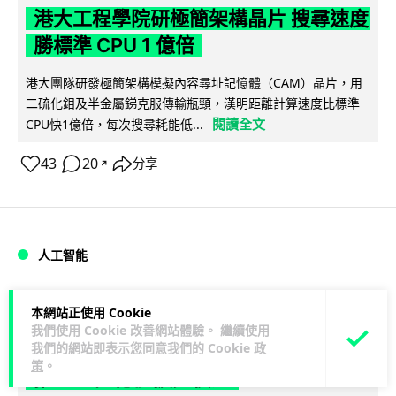
港大工程學院研極簡架構晶片 搜尋速度
勝標準 CPU 1 億倍
港大團隊研發極簡架構模擬內容尋址記憶體（CAM）晶片，用
二硫化鉬及半金屬銻克服傳輸瓶頸，漢明距離計算速度比標準
閱讀全文
CPU快1億倍，每次搜尋耗能低...
43
20
分享
↗
人工智能
Lawton
1 日
本網站正使用 Cookie
我們使用 Cookie 改善網站體驗。 繼續使用
我們的網站即表示您同意我們的
Cookie 政
靠快閃記憶體紓緩 DRAM 不足 KIOXIA
策
。
推 XL1 記憶體擴充模組