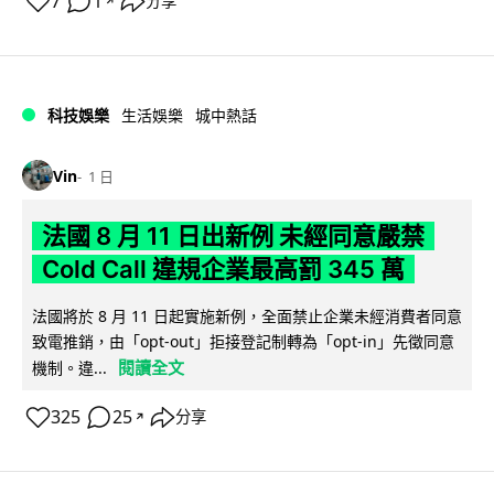
7
1
分享
↗
科技娛樂
生活娛樂
城中熱話
Vin
1 日
法國 8 月 11 日出新例 未經同意嚴禁
Cold Call 違規企業最高罰 345 萬
法國將於 8 月 11 日起實施新例，全面禁止企業未經消費者同意
致電推銷，由「opt-out」拒接登記制轉為「opt-in」先徵同意
閱讀全文
機制。違...
325
25
分享
↗