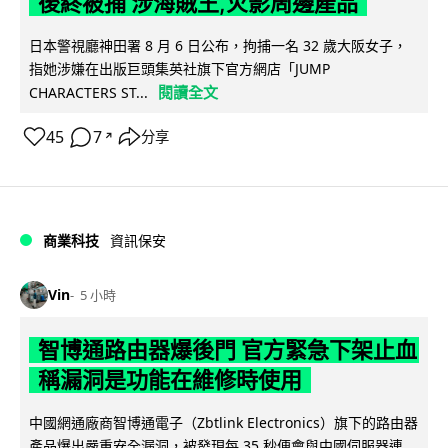
後終被捕 涉海賊王,火影周邊產品
日本警視廳神田署 8 月 6 日公布，拘捕一名 32 歲大阪女子，
指她涉嫌在出版巨頭集英社旗下官方網店「JUMP
閱讀全文
CHARACTERS ST...
45
7
分享
↗
商業科技
資訊保安
Vin
5 小時
智博通路由器爆後門 官方緊急下架止血
稱漏洞是功能在維修時使用
中國網通廠商智博通電子（Zbtlink Electronics）旗下的路由器
產品爆出嚴重安全漏洞，被發現每 35 秒便會與中國伺服器連