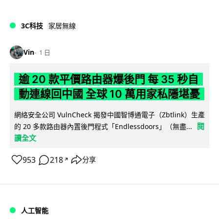
3C科技
家居無線
Vin
1 日
逾 20 款平價路由器爆後門 每 35 秒自
動連線回中國 全球 10 萬用家私隱堪憂
網絡安全公司 VulnCheck 揭發中國智博通電子（Zbtlink）生產
閱
的 20 多款路由器內置後門程式「Endlessdoors」（無盡...
讀全文
953
218
分享
↗
人工智能