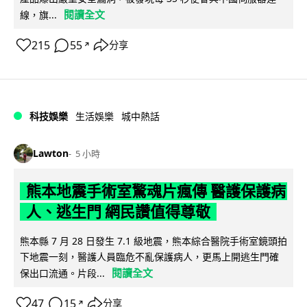
閱讀全文
線，旗...
215
55
分享
↗
科技娛樂
生活娛樂
城中熱話
Lawton
5 小時
熊本地震手術室驚魂片瘋傳 醫護保護病
人、逃生門 網民讚值得尊敬
熊本縣 7 月 28 日發生 7.1 級地震，熊本綜合醫院手術室鏡頭拍
下地震一刻，醫護人員臨危不亂保護病人，更馬上開逃生門確
閱讀全文
保出口流通。片段...
47
15
分享
↗