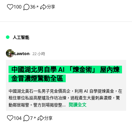
100
36
分享
↗
人工智能
Lawton
22 小時
中國湖北男自學 AI 「煉金術」 屋內煉
金冒濃煙驚動全區
中國湖北黃石一名男子見金價高企，利用 AI 自學提煉黃金，在
租住單位私設高壓爐及作坊冶煉，過程產生大量刺鼻濃煙，驚
閱讀全文
動鄰居報警。警方到場揭發整...
104
7
分享
↗