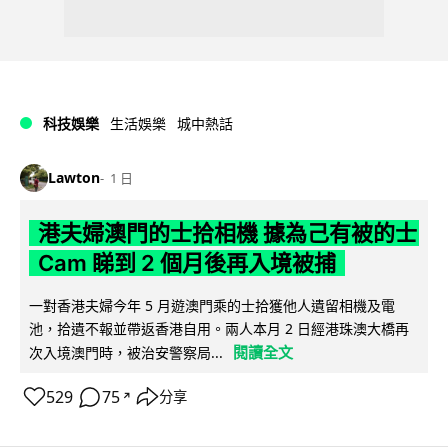
科技娛樂
生活娛樂
城中熱話
Lawton
1 日
港夫婦澳門的士拾相機 據為己有被的士
Cam 睇到 2 個月後再入境被捕
一對香港夫婦今年 5 月遊澳門乘的士拾獲他人遺留相機及電
池，拾遺不報並帶返香港自用。兩人本月 2 日經港珠澳大橋再
閱讀全文
次入境澳門時，被治安警察局...
529
75
分享
↗