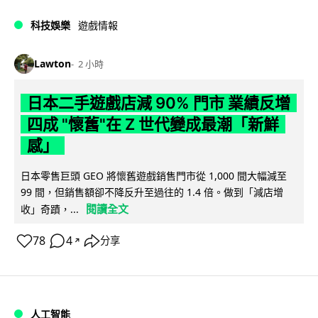
科技娛樂
遊戲情報
Lawton
2 小時
日本二手遊戲店減 90% 門市 業績反增
四成 "懷舊"在 Z 世代變成最潮「新鮮
感」
日本零售巨頭 GEO 將懷舊遊戲銷售門市從 1,000 間大幅減至
99 間，但銷售額卻不降反升至過往的 1.4 倍。做到「減店增
閱讀全文
收」奇蹟，...
78
4
分享
↗
人工智能