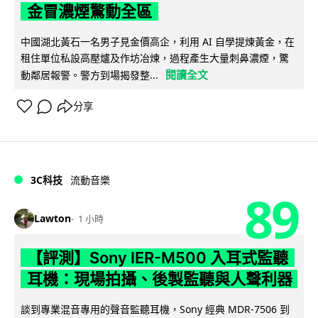
金冒濃煙驚動全區
中國湖北黃石一名男子見金價高企，利用 AI 自學提煉黃金，在
租住單位私設高壓爐及作坊冶煉，過程產生大量刺鼻濃煙，驚
閱讀全文
動鄰居報警。警方到場揭發整...
分享
3C科技
流動音樂
89
Lawton
1 小時
【評測】Sony IER-M500 入耳式監聽
耳機：現場拍攝、後製監聽與人聲利器
談到專業混音專用的聲音監聽耳機，Sony 經典 MDR-7506 到