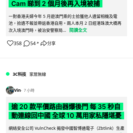
Cam 睇到 2 個月後再入境被捕
一對香港夫婦今年 5 月遊澳門乘的士拾獲他人遺留相機及電
池，拾遺不報並帶返香港自用。兩人本月 2 日經港珠澳大橋再
閱讀全文
次入境澳門時，被治安警察局...
358
54
分享
↗
3C科技
家居無線
Vin
7 小時
逾 20 款平價路由器爆後門 每 35 秒自
動連線回中國 全球 10 萬用家私隱堪憂
網絡安全公司 VulnCheck 揭發中國智博通電子（Zbtlink）生產