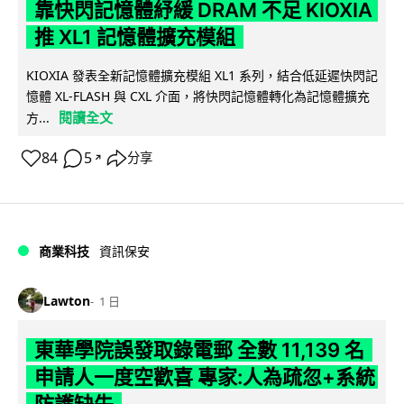
靠快閃記憶體紓緩 DRAM 不足 KIOXIA
推 XL1 記憶體擴充模組
KIOXIA 發表全新記憶體擴充模組 XL1 系列，結合低延遲快閃記
憶體 XL-FLASH 與 CXL 介面，將快閃記憶體轉化為記憶體擴充
閱讀全文
方...
84
5
分享
↗
商業科技
資訊保安
Lawton
1 日
東華學院誤發取錄電郵 全數 11,139 名
申請人一度空歡喜 專家:人為疏忽+系統