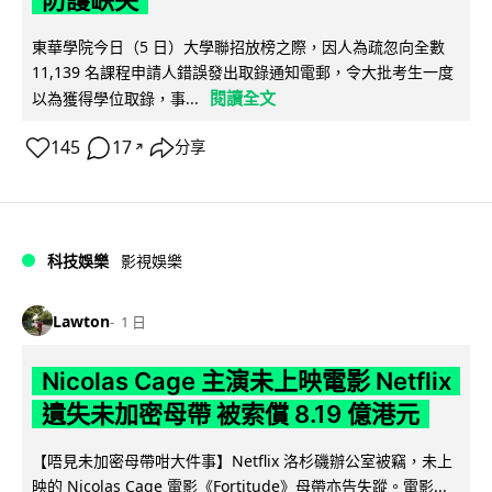
防護缺失
東華學院今日（5 日）大學聯招放榜之際，因人為疏忽向全數
11,139 名課程申請人錯誤發出取錄通知電郵，令大批考生一度
閱讀全文
以為獲得學位取錄，事...
145
17
分享
↗
科技娛樂
影視娛樂
Lawton
1 日
Nicolas Cage 主演未上映電影 Netflix
遺失未加密母帶 被索償 8.19 億港元
【唔見未加密母帶咁大件事】Netflix 洛杉磯辦公室被竊，未上
映的 Nicolas Cage 電影《Fortitude》母帶亦告失蹤。電影...