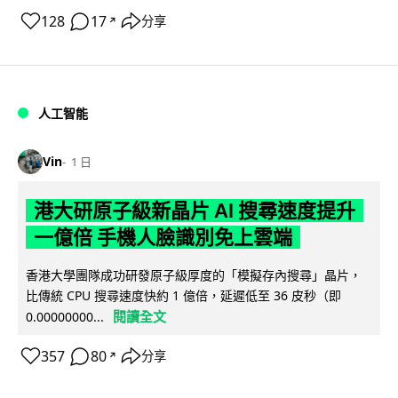
128
17
分享
↗
人工智能
Vin
1 日
港大研原子級新晶片 AI 搜尋速度提升
一億倍 手機人臉識別免上雲端
香港大學團隊成功研發原子級厚度的「模擬存內搜尋」晶片，
比傳統 CPU 搜尋速度快約 1 億倍，延遲低至 36 皮秒（即
閱讀全文
0.00000000...
357
80
分享
↗