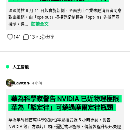
法國將於 8 月 11 日起實施新例，全面禁止企業未經消費者同意
致電推銷，由「opt-out」拒接登記制轉為「opt-in」先徵同意
閱讀全文
機制。違...
141
13
分享
↗
人工智能
Lawton
4 小時
華為科學家警告 NVIDIA 已近物理極限
華為「韜定律」可繞過摩爾定律瓶頸
華為半導體首席科學家廖恒罕見接受近 5 小時專訪，警告
NVIDIA 等西方晶片巨頭正逼近物理極限，傳統製程升級已失經