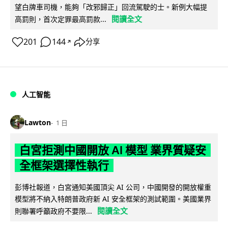
望白牌車司機，能夠「改邪歸正」回流駕駛的士。新例大幅提
閱讀全文
高罰則，首次定罪最高罰款...
201
144
分享
↗
人工智能
Lawton
1 日
白宮拒測中國開放 AI 模型 業界質疑安
全框架選擇性執行
彭博社報道，白宮通知美國頂尖 AI 公司，中國開發的開放權重
模型將不納入特朗普政府新 AI 安全框架的測試範圍。美國業界
閱讀全文
則聯署呼籲政府不要限...