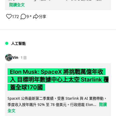
閱讀全文
172
9
分享
↗
人工智能
Vin
1 日
Elon Musk: SpaceX 將挑戰萬億年收
入 目標明年數據中心上太空 Starlink 覆
蓋全球170國
SpaceX 公佈最新第二季業績，受惠 Starlink 與 AI 業務帶動，
閱讀
季度收入按年飆升 92% 至 78 億美元。行政總裁 Elon...
全文