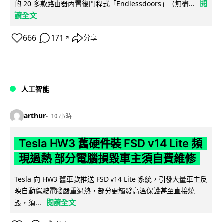
閱
的 20 多款路由器內置後門程式「Endlessdoors」（無盡...
讀全文
666
171
分享
↗
人工智能
arthur
10 小時
Tesla HW3 舊硬件裝 FSD v14 Lite 頻
現過熱 部分電腦損毀車主須自費維修
Tesla 向 HW3 舊車款推送 FSD v14 Lite 系統，引發大量車主反
映自動駕駛電腦嚴重過熱，部分更觸發高溫保護甚至直接燒
閱讀全文
毀，須...