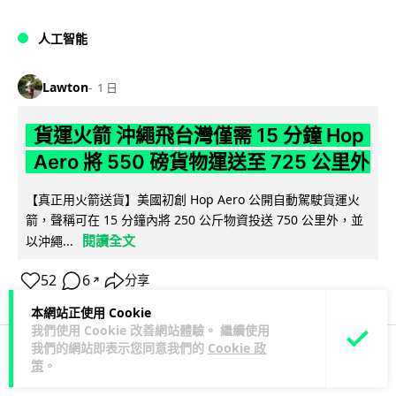
人工智能
Lawton
1 日
貨運火箭 沖繩飛台灣僅需 15 分鐘 Hop
Aero 將 550 磅貨物運送至 725 公里外
【真正用火箭送貨】美國初創 Hop Aero 公開自動駕駛貨運火
箭，聲稱可在 15 分鐘內將 250 公斤物資投送 750 公里外，並
閱讀全文
以沖繩...
52
6
分享
↗
本網站正使用 Cookie
我們使用 Cookie 改善網站體驗。 繼續使用
我們的網站即表示您同意我們的
Cookie 政
策
。
科技娛樂
遊戲情報