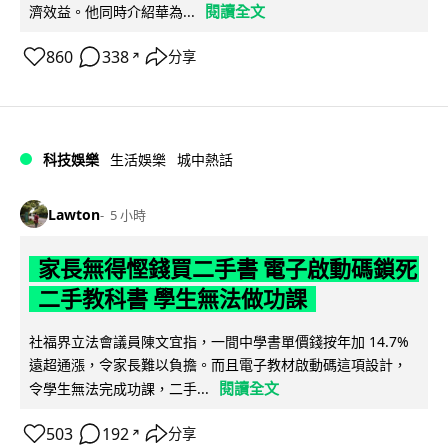
閱讀全文
濟效益。他同時介紹華為...
860
338
分享
↗
科技娛樂
生活娛樂
城中熱話
Lawton
5 小時
家長無得慳錢買二手書 電子啟動碼鎖死
二手教科書 學生無法做功課
社福界立法會議員陳文宜指，一間中學書單價錢按年加 14.7%
遠超通漲，令家長難以負擔。而且電子教材啟動碼這項設計，
閱讀全文
令學生無法完成功課，二手...
503
192
分享
↗