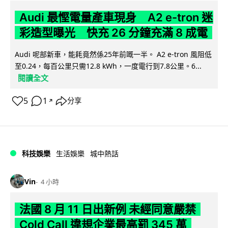
Audi 最慳電量產車現身 A2 e-tron 迷
彩造型曝光 快充 26 分鐘充滿 8 成電
Audi 呢部新車，能耗竟然係25年前嘅一半。 A2 e-tron 風阻低
至0.24，每百公里只需12.8 kWh，一度電行到7.8公里。6...
閱讀全文
5
1
分享
↗
科技娛樂
生活娛樂
城中熱話
Vin
4 小時
法國 8 月 11 日出新例 未經同意嚴禁
Cold Call 違規企業最高罰 345 萬