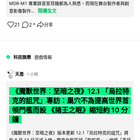
MDR-M1 專業錄音室耳機都為人熟悉。而現在舞台製作者與創
閱讀全文
意影像製作...
21
2
分享
↗
科技娛樂
遊戲情報
天恩
1 小時
《魔獸世界：至暗之夜》12.1 「烏拉特
克的詛咒」專訪：巢穴不為提高世界首
領門檻而設 《諸王之眠》縮短約 10 分
鐘
《魔獸世界：至暗之夜》版本更新 12.1「烏拉特克的詛咒」將
於 8 月 13 日正式上線，帶來全新區域「盤蛇島」、地城「毒牙