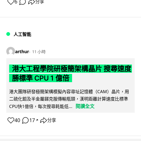
6
分享
人工智能
arthur
11 小時
港大工程學院研極簡架構晶片 搜尋速度
勝標準 CPU 1 億倍
港大團隊研發極簡架構模擬內容尋址記憶體（CAM）晶片，用
二硫化鉬及半金屬銻克服傳輸瓶頸，漢明距離計算速度比標準
閱讀全文
CPU快1億倍，每次搜尋耗能低...
40
17
分享
↗