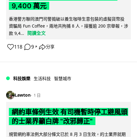
9,400 萬元
香港警方聯同澳門司警搗破以養生咖啡生意包裝的虛擬貨幣投
資騙局 Fun Coffee，兩地共拘捕 8 人，接獲逾 200 宗舉報，涉
閱讀全文
款 9,4...
118
9
分享
↗
科技娛樂
生活科技
智慧城市
Lawton
1 日
網約車條例生效 有司機暫時停工避風頭
的士業界籲白牌 "改邪歸正"
規管網約車法例大部分條文已於 8 月 3 日生效，的士業界就期