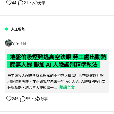
44
21
分享
↗
人工智能
Vin
1 日
地盤偷吸煙難逃高空法眼 勞工處出動熱
感無人機 擬加 AI 人臉識別精準執法
勞工處投入配備熱感應鏡頭的小型無人機進行高空巡邏以打擊
地盤違例吸煙，並正研究於未來一年內引入 AI 人臉識別與行為
閱讀全文
分析功能，結合三大技術進一...
245
55
分享
↗