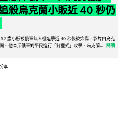
追殺烏克蘭小販近 40 秒仍
52 歲小販被俄軍無人機追擊近 40 秒後被炸傷，影片由烏克
開。他直斥俄軍對平民進行「狩獵式」攻擊，烏克蘭...
閱讀
分享