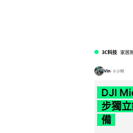
3C科技
家居
Vin
6 小時
DJI M
步獨立錄
備