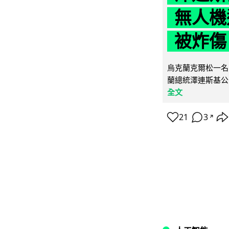
無人機
被炸傷
烏克蘭克爾松一名 
蘭總統澤連斯基公
全文
21
3
↗