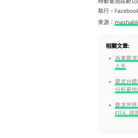
時都會測試新功
執行，Facebo
來源：
mashabl
相關文章:
孫東要求
人手
要求台積電
分析憂供
要求世界
FIFA,