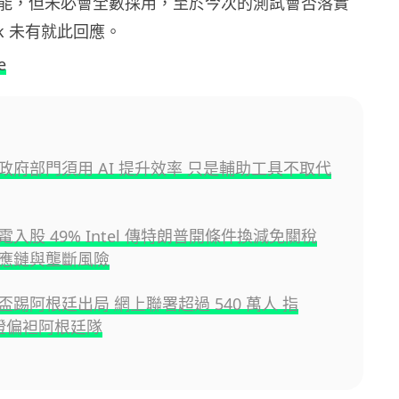
能，但未必會全數採用，至於今次的測試會否落實
ok 未有就此回應。
e
政府部門須用 AI 提升效率 只是輔助工具不取代
入股 49% Intel 傳特朗普開條件換減免關稅
應鏈與壟斷風險
盃踢阿根廷出局 網上聯署超過 540 萬人 指
 球證偏袒阿根廷隊