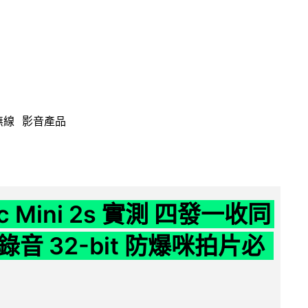
無線
影音產品
ic Mini 2s 實測 四發一收同
音 32-bit 防爆咪拍片必