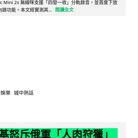
Mic Mini 2s 無線咪支援「四發一收」分軌錄音，並首度下放
 浮點內錄功能。本文經實測其...
閱讀全文
活娛樂
城中熱話
基怒斥俄軍「人肉狩獵」