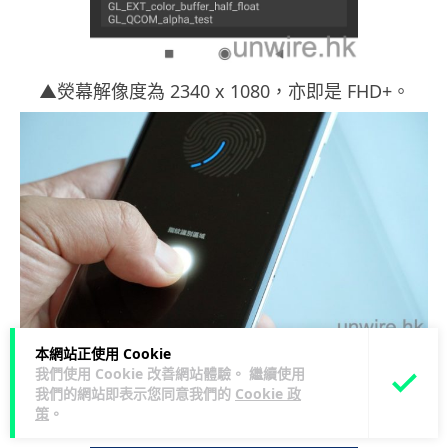
▲熒幕解像度為 2340 x 1080，亦即是 FHD+。
本網站正使用 Cookie
▲另外，小米 Note 10 Pro 採用熒幕下指紋設計，
我們使用 Cookie 改善網站體驗。 繼續使用
不過留意它是採用光學折射原理，所以濕手指仍然
我們的網站即表示您同意我們的
Cookie 政
策
。
不能使用這個指紋認證功能。