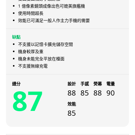
1 億像素鏡頭成像出色可媲美旗艦機
使用時間超長
效能已可滿足一般人作主力手機的需要
缺點
不支援以記憶卡擴充儲存空間
機身較厚及重
機身未能完全平放在檯面
不支援無線充電
總分
設計
手感
熒幕
電量
87
88
85
88
90
效能
85