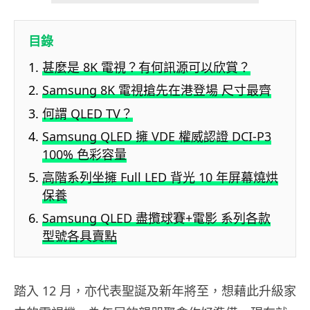
目錄
甚麼是 8K 電視？有何訊源可以欣賞？
Samsung 8K 電視搶先在港登場 尺寸最齊
何謂 QLED TV？
Samsung QLED 擁 VDE 權威認證 DCI-P3
100% 色彩容量
高階系列坐擁 Full LED 背光 10 年屏幕燒烘
保養
Samsung QLED 盡攬球賽+電影 系列各款
型號各具賣點
踏入 12 月，亦代表聖誕及新年將至，想藉此升級家