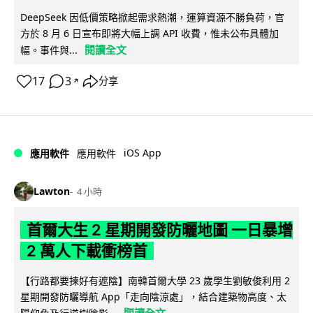
DeepSeek 因低價策略掀起需求熱潮，運算資源不勝負荷，官
方於 8 月 6 日宣布即將大幅上調 API 收費，惟未公布具體加
閱讀全文
幅。事件與...
17
3
分享
↗
iOS App
應用軟件
應用軟件
Lawton
4 小時
首爾大生 2 星期開發防曬地圖 一日暴增
2 萬人下載衝榜首
【行路都要揀好有遮陰】南韓首爾大學 23 歲學生劉敏俊利用 2
星期開發防曬導航 App「走向陰涼處」，結合建築物高度、太
閱讀全文