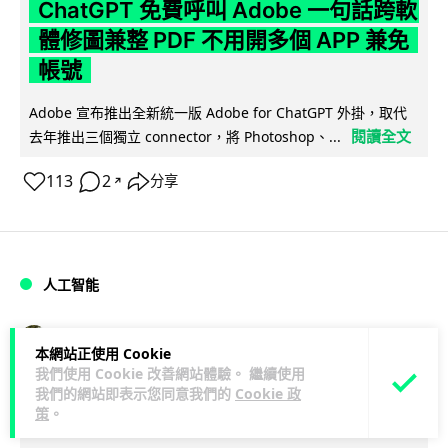
ChatGPT 免費呼叫 Adobe 一句話跨軟
體修圖兼整 PDF 不用開多個 APP 兼免
帳號
Adobe 宣布推出全新統一版 Adobe for ChatGPT 外掛，取代
閱讀全文
去年推出三個獨立 connector，將 Photoshop、...
113
2
分享
↗
人工智能
Lawton
21 小時
本網站正使用 Cookie
我們使用 Cookie 改善網站體驗。 繼續使用
日本偶像零編程知識 靠 AI 搞了一整個
我們的網站即表示您同意我們的
Cookie 政
策
。
直播系統 在日本技術界成為話題