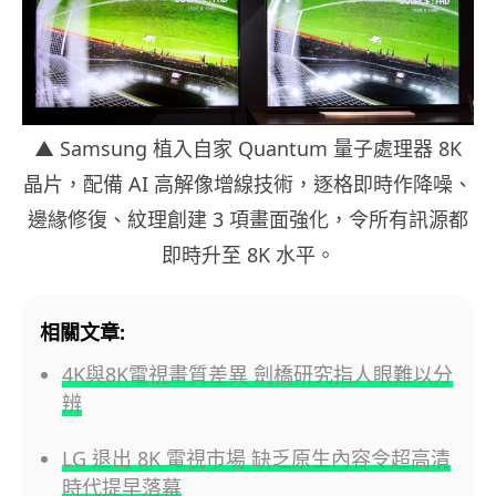
▲ Samsung 植入自家 Quantum 量子處理器 8K
晶片，配備 AI 高解像增線技術，逐格即時作降噪、
邊緣修復、紋理創建 3 項畫面強化，令所有訊源都
即時
升至
8K 水平。
相關文章:
4K與8K電視畫質差異 劍橋研究指人眼難以分
辨
LG 退出 8K 電視市場 缺乏原生內容令超高清
時代提早落幕