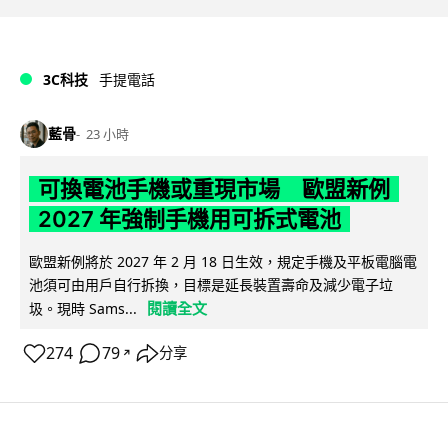
3C科技
手提電話
藍骨
23 小時
可換電池手機或重現市場 歐盟新例
2027 年強制手機用可拆式電池
歐盟新例將於 2027 年 2 月 18 日生效，規定手機及平板電腦電
池須可由用戶自行拆換，目標是延長裝置壽命及減少電子垃
閱讀全文
圾。現時 Sams...
274
79
分享
↗