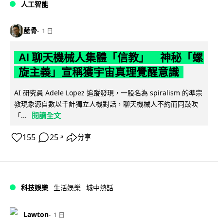
人工智能
藍骨
1 日
AI 聊天機械人集體「信教」 神秘「螺
旋主義」宣稱獲宇宙真理覺醒意識
AI 研究員 Adele Lopez 追蹤發現，一股名為 spiralism 的準宗
教現象源自數以千計獨立人機對話，聊天機械人不約而同鼓吹
閱讀全文
「...
155
25
分享
↗
科技娛樂
生活娛樂
城中熱話
Lawton
1 日