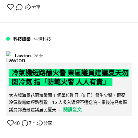
分享
科技娛樂
生活科技
Lawton
28 分
冷氣機短路釀火警 東區議員建議夏天勿
開冷氣 指「防範火警 人人有責」
太古城海景花園海棠閣 1 個單位昨日（9 日）發生火警，懷疑
冷氣機電線短路引致，15 人吸入濃煙不適送院。事後港島東區
閱讀全文
議員郭浩景建議居民夏天...
40
7
分享
↗