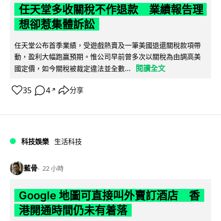
任天堂多收關稅不作退款 業績報告理
想卻惹集體訴訟
任天堂公布首季業績，受遊戲熱賣及一筆美國退還關稅款項帶
動，盈利大幅跑贏預期。惟公司早前曾多次以關稅為由調高美
閱讀全文
國定價，如今關稅被裁定違法並全數...
35
4
分享
↗
科技娛樂
生活科技
藍骨
22 小時
Google 地圖可直接叫外賣訂酒店 香
港開通時間仍未有着落