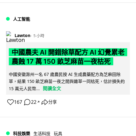
人工智能
Lawton
5 小時
中國農夫 AI 開錯除草配方 AI 幻覺累老
農蝕 17 萬 150 畝芝麻苗一夜枯死
中國安徽滁州一名 67 歲農民按 AI 生成農藥配方為芝麻田除
草，結果 150 畝芝麻苗一夜之間與雜草一同枯死，估計損失約
閱讀全文
15 萬元人民幣...
167
22
分享
↗
科技娛樂
生活科技
玩具