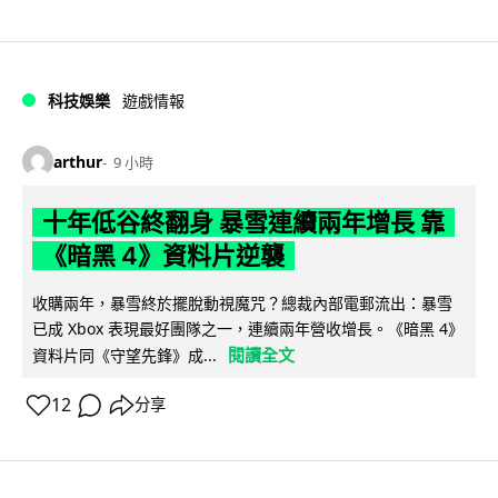
科技娛樂
遊戲情報
arthur
9 小時
十年低谷終翻身 暴雪連續兩年增長 靠
《暗黑 4》資料片逆襲
收購兩年，暴雪終於擺脫動視魔咒？總裁內部電郵流出：暴雪
已成 Xbox 表現最好團隊之一，連續兩年營收增長。《暗黑 4》
閱讀全文
資料片同《守望先鋒》成...
12
分享