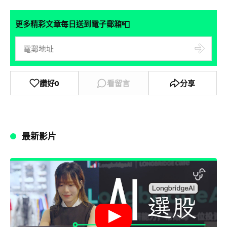
📮
更多精彩文章每日送到電子郵箱
讚好
0
看留言
分享
最新影片