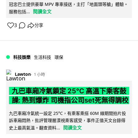
冠忠巴士提供豪華 MPV 專車接送，主打「地面頭等艙」體驗。
閱讀全文
服務包括...
3
分享
科技娛樂
生活科技
環保
Lawton
1 小時
九巴車廂冷氣鎖定 25°C 高溫下乘客鼓
譟: 熱到爆炸 司機指公司set死無得調校
九巴車廂冷氣統一設定 25°C，有乘客乘搭 60M 線期間拍片投
訴車廂悶熱，批評管理層漠視乘客感受，事件正值天文台錄得
閱讀全文
史上最高氣溫。翻查資料...