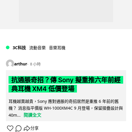
3C科技
流動音樂
音樂耳機
arthur
8 小時
抗通脹奇招？傳 Sony 擬重推六年前經
典耳機 XM4 低價登場
耳機越賣越貴，Sony 應對通脹的奇招居然是重推 6 年前的舊
機？ 消息指平價版 WH-1000XM4C 9 月登場，保留摺疊設計與
閱讀全文
40m...
分享