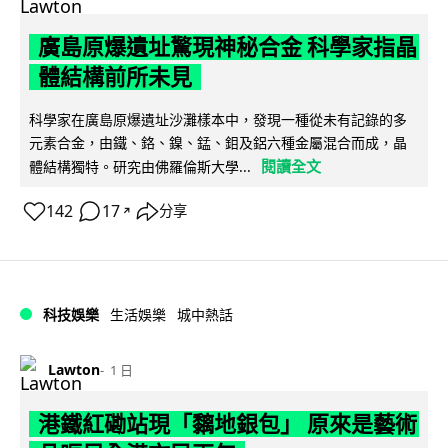
廣島原爆遺址驚現神秘合金 科學家指晶
體結構前所未見
科學家在廣島原爆遺址沙灘樣本中，發現一種從未有記錄的多
元素合金，由鐵、鉻、鎳、錳、鉬及鋁六種金屬混合而成，晶
閱讀全文
體結構獨特。研究由佛羅倫斯大學...
142
17
分享
↗
科技娛樂
生活娛樂
城中熱話
Lawton
1 日
港鐵紅磡站現「黐地銀包」 原來是藝術