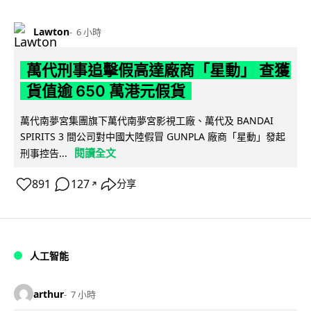
Lawton
6 小時
萬代刑事追擊假高達廠商「星動」 查獲
貨值逾 650 萬港元假貨
萬代南夢宮集團旗下萬代南夢宮影視工廠、萬代及 BANDAI
SPIRITS 3 間公司對中國大陸假冒 GUNPLA 廠商「星動」發起
閱讀全文
刑事控告...
891
127
分享
↗
人工智能
arthur
7 小時