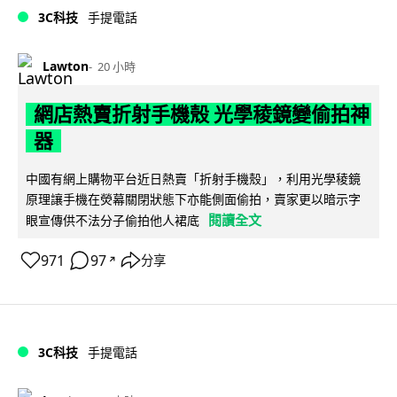
3C科技
手提電話
Lawton
20 小時
網店熱賣折射手機殼 光學稜鏡變偷拍神
器
中國有網上購物平台近日熱賣「折射手機殼」，利用光學稜鏡
原理讓手機在熒幕關閉狀態下亦能側面偷拍，賣家更以暗示字
閱讀全文
眼宣傳供不法分子偷拍他人裙底
971
97
分享
↗
3C科技
手提電話