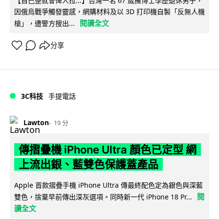
【自己整就會俾人拉...】台灣一名 67 歲擁博士學歷退休男子，
因俄烏戰爭觸發靈感，網購材料及以 3D 打印機自製「反無人機
閱讀全文
槍」，遭警方搜出...
分享
3C科技
手提電話
Lawton
19 分
傳摺疊機 iPhone Ultra 顏色已定型 網
上流出銀、藍雙色保護蓋產品
Apple 首款摺疊手機 iPhone Ultra 傳最終配色定為銀色與深藍
閱
雙色，捨棄早前傳出深灰選項。同時新一代 iPhone 18 Pr...
讀全文