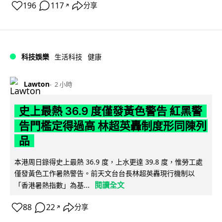
196
117
分享
↗
科技娛樂
生活科技
健康
Lawton
2 小時
史上最熱 36.9 度僅發黃色警告 紅黑警
告門檻定得過高 林超英轟制度形同陳列
品
本港周日錄得史上最熱 36.9 度，上水更達 39.8 度，惟勞工處
僅發黃色工作暑熱警告。前天文台台長林超英轟現行機制以
閱讀全文
「香港暑熱指數」為基...
88
22
分享
↗