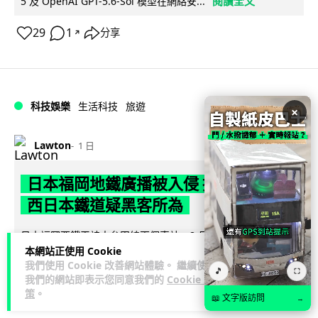
閱讀全文
5 及 OpenAI GPT-5.6-Sol 模型在網絡安...
29
1
分享
↗
科技娛樂
生活科技
旅遊
×
Lawton
1 日
日本福岡地鐵廣播被入侵 播不雅歌曲
西日本鐵道疑黑客所為
日本福岡西鐵天神大牟田線兩個車站，8 月 4 日廣播系統離奇
本網站正使用 Cookie
播出粗俗歌聲，西日本鐵道懷疑遭第三方非法入侵，正調查事
我們使用 Cookie 改善網站體驗。 繼續使用
閱讀全文
件並考慮報案。網上一度傳言...
🎵
⛶
我們的網站即表示您同意我們的
Cookie 政
策
。
40
2
📖 文字版訪問
分享
→
↗