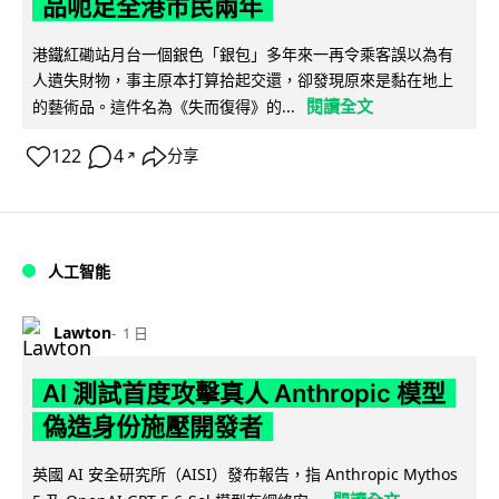
品呃足全港市民兩年
港鐵紅磡站月台一個銀色「銀包」多年來一再令乘客誤以為有
人遺失財物，事主原本打算拾起交還，卻發現原來是黏在地上
閱讀全文
的藝術品。這件名為《失而復得》的...
122
4
分享
↗
人工智能
Lawton
1 日
AI 測試首度攻擊真人 Anthropic 模型
偽造身份施壓開發者
英國 AI 安全研究所（AISI）發布報告，指 Anthropic Mythos