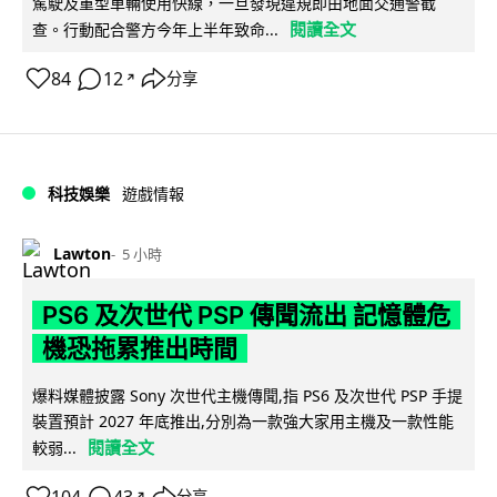
駕駛及重型車輛使用快線，一旦發現違規即由地面交通警截
閱讀全文
查。行動配合警方今年上半年致命...
84
12
分享
↗
科技娛樂
遊戲情報
Lawton
5 小時
PS6 及次世代 PSP 傳聞流出 記憶體危
機恐拖累推出時間
爆料媒體披露 Sony 次世代主機傳聞,指 PS6 及次世代 PSP 手提
裝置預計 2027 年底推出,分別為一款強大家用主機及一款性能
閱讀全文
較弱...
分享
↗