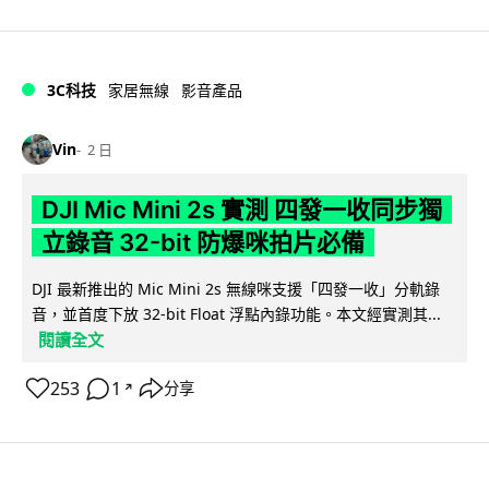
3C科技
家居無線
影音產品
Vin
2 日
DJI Mic Mini 2s 實測 四發一收同步獨
立錄音 32-bit 防爆咪拍片必備
DJI 最新推出的 Mic Mini 2s 無線咪支援「四發一收」分軌錄
音，並首度下放 32-bit Float 浮點內錄功能。本文經實測其...
閱讀全文
253
1
分享
↗