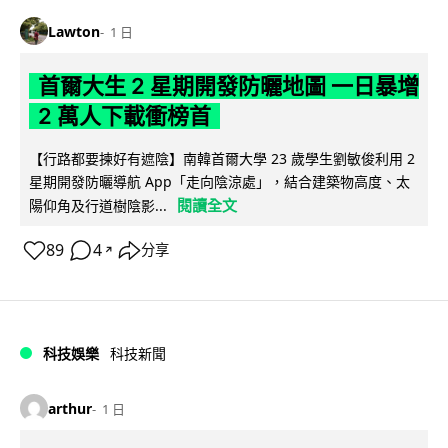
Lawton
1 日
首爾大生 2 星期開發防曬地圖 一日暴增
2 萬人下載衝榜首
【行路都要揀好有遮陰】南韓首爾大學 23 歲學生劉敏俊利用 2
星期開發防曬導航 App「走向陰涼處」，結合建築物高度、太
閱讀全文
陽仰角及行道樹陰影...
89
4
分享
↗
科技娛樂
科技新聞
arthur
1 日