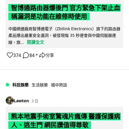
智博通路由器爆後門 官方緊急下架止血
稱漏洞是功能在維修時使用
中國網通廠商智博通電子（Zbtlink Electronics）旗下的路由器
產品爆出嚴重安全漏洞，被發現每 35 秒便會與中國伺服器連
閱讀全文
線，旗...
374
84
分享
↗
科技娛樂
生活娛樂
城中熱話
Lawton
2 日
熊本地震手術室驚魂片瘋傳 醫護保護病
人、逃生門 網民讚值得尊敬