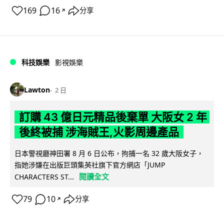
169
16
分享
↗
科技娛樂
影視娛樂
Lawton
2 日
訂購 43 億日元精品後棄單 大阪女 2 年
後終被捕 涉海賊王,火影周邊產品
日本警視廳神田署 8 月 6 日公布，拘捕一名 32 歲大阪女子，
指她涉嫌在出版巨頭集英社旗下官方網店「JUMP
閱讀全文
CHARACTERS ST...
79
10
分享
↗