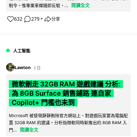
閱讀全文
制令。惟專業車媒隨即反駁，...
632
279
分享
↗
人工智能
Lawton
2 日
微軟刪走 32GB RAM 遊戲建議 分析:
為 8GB Surface 銷售鋪路 連自家
Copilot+ 門檻也未到
Microsoft 被發現靜靜刪除官方網站上，對遊戲玩家要為電腦配
置 32GB RAM 的建議。分析指微軟同時新推出的 8GB RAM 入
閱讀全文
門...