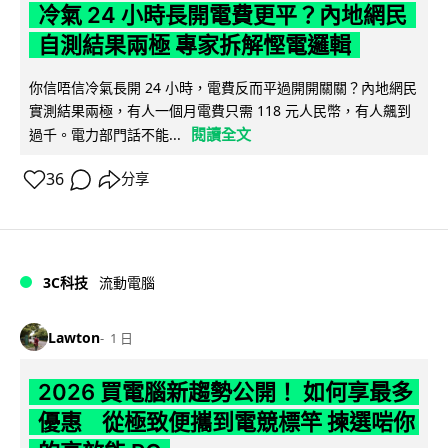
冷氣 24 小時長開電費更平？內地網民
自測結果兩極 專家拆解慳電邏輯
你信唔信冷氣長開 24 小時，電費反而平過開開關關？內地網民
實測結果兩極，有人一個月電費只需 118 元人民幣，有人飆到
閱讀全文
過千。電力部門話不能...
36
分享
3C科技
流動電腦
Lawton
1 日
2026 買電腦新趨勢公開！ 如何享最多
優惠 從極致便攜到電競標竿 揀選啱你