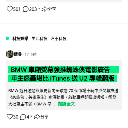
501
203
分享
↗
科技娛樂
生活科技
汽車科技
藍骨
17 小時
BMW 車廂熒幕強推蜘蛛俠電影廣告
車主怒轟堪比 iTunes 送 U2 專輯翻版
BMW 近日透過無線更新向全球逾 70 個市場車輛中控熒幕推送
《蜘蛛俠：英雄重生》宣傳動畫，啟動車輛即彈出通知，觸發
閱讀全文
大批車主不滿。BMW 早...
30
4
分享
↗