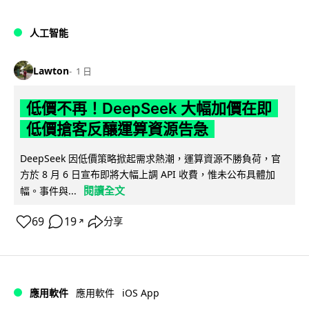
人工智能
Lawton
1 日
低價不再！DeepSeek 大幅加價在即
低價搶客反釀運算資源告急
DeepSeek 因低價策略掀起需求熱潮，運算資源不勝負荷，官
方於 8 月 6 日宣布即將大幅上調 API 收費，惟未公布具體加
閱讀全文
幅。事件與...
69
19
分享
↗
iOS App
應用軟件
應用軟件