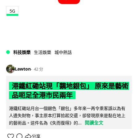
5G
科技娛樂
生活娛樂
城中熱話
Lawton
42 分
港鐵紅磡站現「黐地銀包」 原來是藝術
品呃足全港市民兩年
港鐵紅磡站月台一個銀色「銀包」多年來一再令乘客誤以為有
人遺失財物，事主原本打算拾起交還，卻發現原來是黏在地上
閱讀全文
的藝術品。這件名為《失而復得》的...
分享