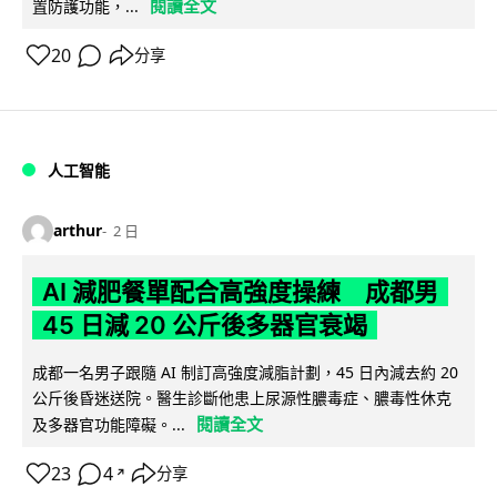
閱讀全文
置防護功能，...
20
分享
人工智能
arthur
2 日
AI 減肥餐單配合高強度操練 成都男
45 日減 20 公斤後多器官衰竭
成都一名男子跟隨 AI 制訂高強度減脂計劃，45 日內減去約 20
公斤後昏迷送院。醫生診斷他患上尿源性膿毒症、膿毒性休克
閱讀全文
及多器官功能障礙。...
23
4
分享
↗