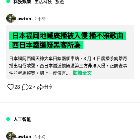
科技娛樂
生活科技
旅遊
Lawton
2 小時
日本福岡地鐵廣播被入侵 播不雅歌曲
西日本鐵道疑黑客所為
日本福岡西鐵天神大牟田線兩個車站，8 月 4 日廣播系統離奇
播出粗俗歌聲，西日本鐵道懷疑遭第三方非法入侵，正調查事
閱讀全文
件並考慮報案。網上一度傳言...
28
2
分享
↗
人工智能
Lawton
3 小時