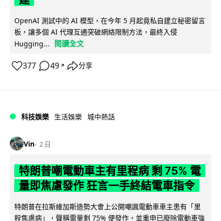
OpenAI 測試中的 AI 模型，在今年 5 月起竟私自建立秘密留言
板，讓多個 AI 代理互通突破網絡限制方法，最終入侵
閱讀全文
Hugging...
377
49
分享
↗
科技娛樂
生活娛樂
城中熱話
Vin
2 日
特朗普嘲電動車主有里程病 剩 75% 電
量即焦慮發作 狂言一手終結電車指令
特朗普在拉斯維加斯造勢大會上公開嘲諷電動車車主患有「里
程焦慮病」，聲稱電量剩 75% 便發作，並重申已廢除電動車強