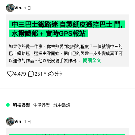
Vin
1 日
中三巴士鐵路迷 自製紙皮遙控巴士 門,
水撥識郁 + 實時GPS報站
如果你熱愛一件事，你會熱愛到怎樣的程度？一位就讀中三的
巴士鐵路迷，選擇由零開始，把自己的興趣一步步變成真正可
閱讀全文
以運作的作品。他以紙皮親手製作出...
4,479
251
分享
↗
科技娛樂
生活娛樂
城中熱話
Vin
1 日