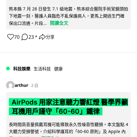
熊本縣 7 月 28 日發生 7.1 級地震，熊本綜合醫院手術室鏡頭拍
下地震一刻，醫護人員臨危不亂保護病人，更馬上開逃生門確
閱讀全文
保出口流通。片段...
70
23
分享
↗
科技娛樂
生活科技
健康
arthur
2 日
AirPods 用家注意聽力響紅燈 醫學界籲
耳機用戶謹守「60-60」鐵律
長時間高音量佩戴耳機可能導致永久性噪音性聽損。本文盤點 4
大聽力受損警號，介紹科學護耳的「60-60 原則」及 Apple 內