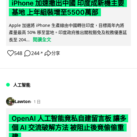
iPhone 加速撤出中國 印度成新機主要
基地 上年組裝增至5500萬部
Apple 加速將 iPhone 生產線由中國轉往印度，目標兩年內將
產量最高 50% 移至當地。印度政府推出關稅豁免及稅務優惠延
閱讀全文
長至 204...
548
244
分享
↗
人工智能
Lawton
1 日
OpenAI 人工智能竟私自建留言板 讓多
個 AI 交流破解方法 被阻止後竟偷偷重
建