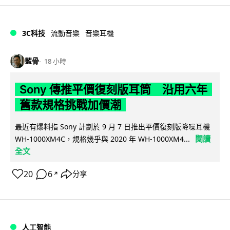
3C科技
流動音樂
音樂耳機
藍骨
18 小時
Sony 傳推平價復刻版耳筒 沿用六年
舊款規格挑戰加價潮
最近有爆料指 Sony 計劃於 9 月 7 日推出平價復刻版降噪耳機
閱讀
WH-1000XM4C，規格幾乎與 2020 年 WH-1000XM4...
全文
20
6
分享
↗
人工智能