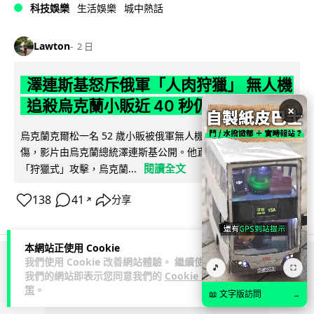
科技娛樂
生活娛樂
城中熱話
Lawton
2 日
澤連斯基怒斥俄軍「人肉狩獵」 無人機
追殺烏克蘭小販近 40 秒仍被炸傷
×
烏克蘭克爾松一名 52 歲小販被俄軍無人機追擊近 40 秒後被炸
傷，影片由烏克蘭總統澤連斯基公開。他直斥俄軍對平民進行
閱讀全文
「狩獵式」攻擊，烏克蘭...
138
41
分享
↗
本網站正使用 Cookie
我們使用 Cookie 改善網站體驗。 繼續使用
🎵
ADVERTISEMENT
⛶
我們的網站即表示您同意我們的
Cookie 政
策
。
📖 文字版訪問
→