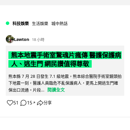
科技娛樂
生活娛樂
城中熱話
Lawton
18 小時
熊本地震手術室驚魂片瘋傳 醫護保護病
人、逃生門 網民讚值得尊敬
熊本縣 7 月 28 日發生 7.1 級地震，熊本綜合醫院手術室鏡頭拍
下地震一刻，醫護人員臨危不亂保護病人，更馬上開逃生門確
閱讀全文
保出口流通。片段...
51
15
分享
↗