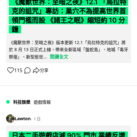
《魔獸世界：至暗之夜》12.1 「烏拉特
克的詛咒」專訪：巢穴不為提高世界首
領門檻而設 《諸王之眠》縮短約 10 分
鐘
《魔獸世界：至暗之夜》版本更新 12.1「烏拉特克的詛咒」將
於 8 月 13 日正式上線，帶來全新區域「盤蛇島」、地城「毒牙
閱讀全文
祭壇」、新型態世...
115
分享
科技娛樂
遊戲情報
Lawton
1 日
日本二手遊戲店減 90% 門市 業績反增