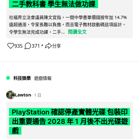
二手教科書 學生無法做功課
社福界立法會議員陳文宜指，一間中學書單價錢按年加 14.7%
遠超通漲，令家長難以負擔。而且電子教材啟動碼這項設計，
閱讀全文
令學生無法完成功課，二手...
935
371
分享
↗
科技娛樂
遊戲情報
Lawton
1 日
PlayStation 確認停產實體光碟 包裝印
出重要通告 2028 年 1 月後不出光碟遊
戲