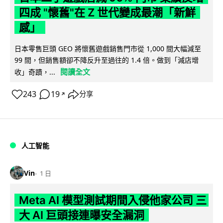
四成 "懷舊"在 Z 世代變成最潮「新鮮
感」
日本零售巨頭 GEO 將懷舊遊戲銷售門市從 1,000 間大幅減至
99 間，但銷售額卻不降反升至過往的 1.4 倍。做到「減店增
閱讀全文
收」奇蹟，...
243
19
分享
↗
人工智能
Vin
1 日
Meta AI 模型測試期間入侵他家公司 三
大 AI 巨頭接連曝安全漏洞