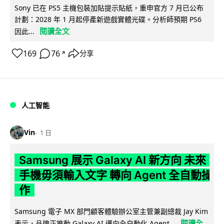
Sony 已在 PS5 主機包裝加貼提示貼紙，重申官方 7 月已公布
計劃：2028 年 1 月起停產新遊戲實體光碟。分析師預期 PS6
閱讀全文
因此...
169
76
分享
↗
人工智能
Vin
1 日
Samsung 展示 Galaxy AI 新方向 未來
手機毋須輸入文字 轉向 Agent 全自動操
作
Samsung 電子 MX 部門顧客體驗辦公室主管兼副總裁 Jay Kim
閱讀全
表示，品牌正推動 Galaxy AI 邁向全自動化 Agent...