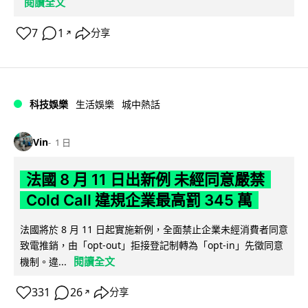
閱讀全文
7
1
分享
↗
科技娛樂
生活娛樂
城中熱話
Vin
1 日
法國 8 月 11 日出新例 未經同意嚴禁
Cold Call 違規企業最高罰 345 萬
法國將於 8 月 11 日起實施新例，全面禁止企業未經消費者同意
致電推銷，由「opt-out」拒接登記制轉為「opt-in」先徵同意
閱讀全文
機制。違...
331
26
分享
↗