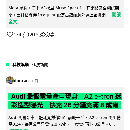
Meta 承認，旗下 AI 模型 Muse Spark 1.1 在網絡安全測試期
閱讀
間，因評估夥伴 Irregular 設定出錯而意外連上互聯網...
全文
134
20
分享
↗
科技娛樂
科技新聞
duncan
1 日
Audi 最慳電量產車現身 A2 e-tron 迷
彩造型曝光 快充 26 分鐘充滿 8 成電
Audi 呢部新車，能耗竟然係25年前嘅一半。 A2 e-tron 風阻低
至0.24，每百公里只需12.8 kWh，一度電行到7.8公里。6...