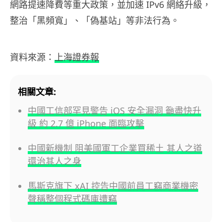
網路提速降費等重大政策，並加速 IPv6 網絡升級，
整治「黑頻寬」、「偽基站」等非法行為。
資料來源：
上海證券報
相關文章:
中國工信部罕見警告 iOS 安全漏洞 籲盡快升
級 約 2.7 億 iPhone 面臨攻擊
中國新機制 阻美國軍工企業買稀土 其人之道
還治其人之身
馬斯克旗下 xAI 控告中國前員工竊商業機密
聲稱整個程式碼庫遭竊