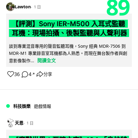
89
Lawton
1 日
【評測】Sony IER-M500 入耳式監聽
耳機：現場拍攝、後製監聽與人聲利器
談到專業混音專用的聲音監聽耳機，Sony 經典 MDR-7506 到
MDR-M1 專業錄音室耳機都為人熟悉。而現在舞台製作者與創
閱讀全文
意影像製作...
36
4
分享
↗
科技娛樂
遊戲情報
天恩
1 日