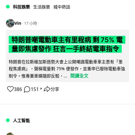
科技娛樂
生活娛樂
城中熱話
Vin
17 小時
特朗普嘲電動車主有里程病 剩 75% 電
量即焦慮發作 狂言一手終結電車指令
特朗普在拉斯維加斯造勢大會上公開嘲諷電動車車主患有「里
程焦慮病」，聲稱電量剩 75% 便發作，並重申已廢除電動車強
閱讀全文
制令。惟專業車媒隨即反駁，...
386
151
分享
↗
人工智能