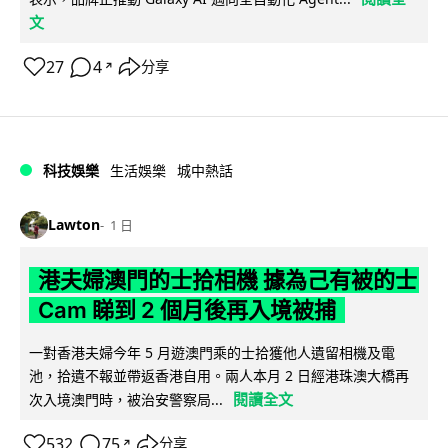
文
27
4
分享
↗
科技娛樂
生活娛樂
城中熱話
Lawton
1 日
港夫婦澳門的士拾相機 據為己有被的士
Cam 睇到 2 個月後再入境被捕
一對香港夫婦今年 5 月遊澳門乘的士拾獲他人遺留相機及電
池，拾遺不報並帶返香港自用。兩人本月 2 日經港珠澳大橋再
閱讀全文
次入境澳門時，被治安警察局...
532
75
分享
↗