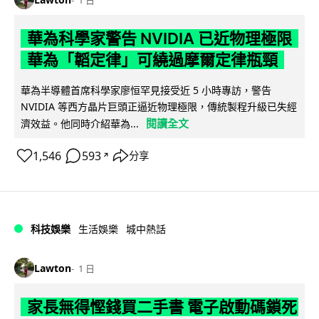
華為科學家警告 NVIDIA 已近物理極限
華為「韜定律」可繞過摩爾定律瓶頸
華為半導體首席科學家廖恒罕見接受近 5 小時專訪，警告
NVIDIA 等西方晶片巨頭正逼近物理極限，傳統製程升級已失經
閱讀全文
濟效益。他同時介紹華為...
1,546
593
分享
↗
科技娛樂
生活娛樂
城中熱話
Lawton
1 日
家長無得慳錢買二手書 電子啟動碼鎖死