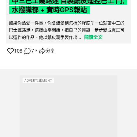
中三巴士鐵路迷 自製紙皮遙控巴士 門,
水撥識郁 + 實時GPS報站
如果你熱愛一件事，你會熱愛到怎樣的程度？一位就讀中三的
巴士鐵路迷，選擇由零開始，把自己的興趣一步步變成真正可
閱讀全文
以運作的作品。他以紙皮親手製作出...
108
7
分享
↗
ADVERTISEMENT