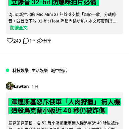
立錄音 32-bit 防爆咪拍片必備
DJI 最新推出的 Mic Mini 2s 無線咪支援「四發一收」分軌錄
音，並首度下放 32-bit Float 浮點內錄功能。本文經實測其...
閱讀全文
249
1
分享
↗
科技娛樂
生活娛樂
城中熱話
Lawton
1 日
澤連斯基怒斥俄軍「人肉狩獵」 無人機
追殺烏克蘭小販近 40 秒仍被炸傷
烏克蘭克爾松一名 52 歲小販被俄軍無人機追擊近 40 秒後被炸