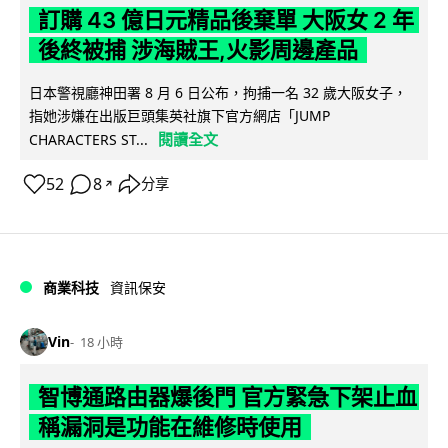
訂購 43 億日元精品後棄單 大阪女 2 年
後終被捕 涉海賊王,火影周邊產品
日本警視廳神田署 8 月 6 日公布，拘捕一名 32 歲大阪女子，
指她涉嫌在出版巨頭集英社旗下官方網店「JUMP
閱讀全文
CHARACTERS ST...
52
8
分享
↗
商業科技
資訊保安
Vin
18 小時
智博通路由器爆後門 官方緊急下架止血
稱漏洞是功能在維修時使用