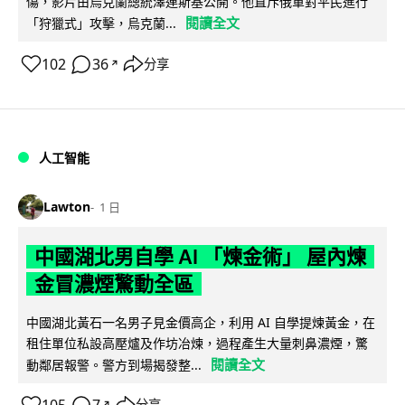
傷，影片由烏克蘭總統澤連斯基公開。他直斥俄軍對平民進行
閱讀全文
「狩獵式」攻擊，烏克蘭...
102
36
分享
↗
人工智能
Lawton
1 日
中國湖北男自學 AI 「煉金術」 屋內煉
金冒濃煙驚動全區
中國湖北黃石一名男子見金價高企，利用 AI 自學提煉黃金，在
租住單位私設高壓爐及作坊冶煉，過程產生大量刺鼻濃煙，驚
閱讀全文
動鄰居報警。警方到場揭發整...
分享
↗