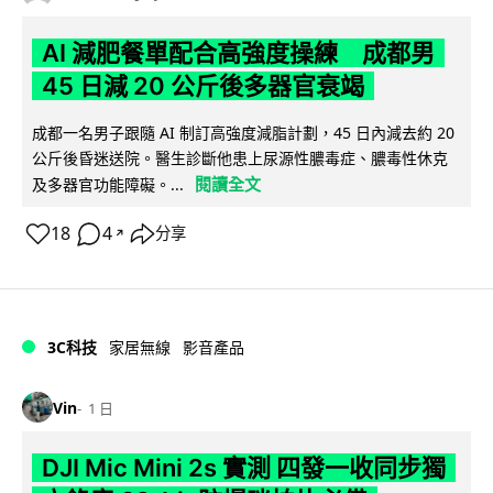
AI 減肥餐單配合高強度操練 成都男
45 日減 20 公斤後多器官衰竭
成都一名男子跟隨 AI 制訂高強度減脂計劃，45 日內減去約 20
公斤後昏迷送院。醫生診斷他患上尿源性膿毒症、膿毒性休克
閱讀全文
及多器官功能障礙。...
18
4
分享
↗
3C科技
家居無線
影音產品
Vin
1 日
DJI Mic Mini 2s 實測 四發一收同步獨