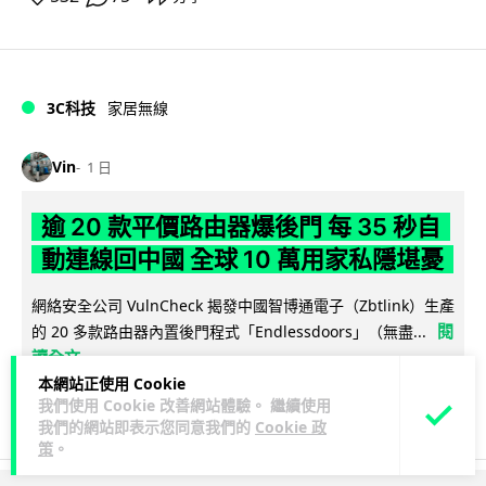
3C科技
家居無線
Vin
1 日
逾 20 款平價路由器爆後門 每 35 秒自
動連線回中國 全球 10 萬用家私隱堪憂
網絡安全公司 VulnCheck 揭發中國智博通電子（Zbtlink）生產
閱
的 20 多款路由器內置後門程式「Endlessdoors」（無盡...
讀全文
本網站正使用 Cookie
964
221
我們使用 Cookie 改善網站體驗。 繼續使用
分享
↗
我們的網站即表示您同意我們的
Cookie 政
策
。