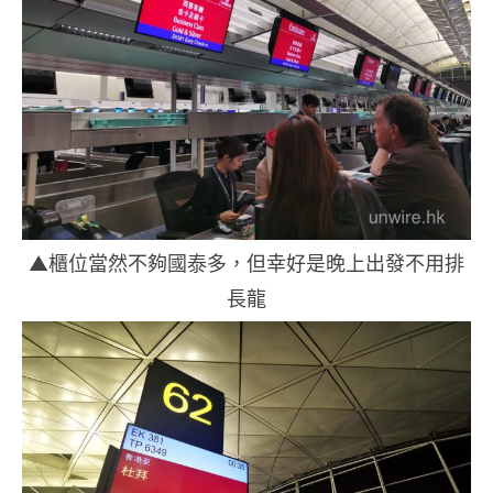
▲櫃位當然不夠國泰多，但幸好是晚上出發不用排
長龍