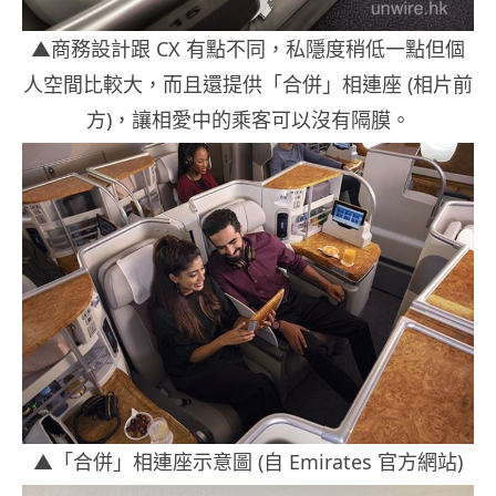
▲商務設計跟 CX 有點不同，私隱度稍低一點但個
人空間比較大，而且還提供「合併」相連座 (相片前
方)，讓相愛中的乘客可以沒有隔膜。
▲「合併」相連座示意圖 (自 Emirates 官方網站)