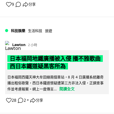
9
分享
科技娛樂
生活科技
旅遊
Lawton
2 小時
日本福岡地鐵廣播被入侵 播不雅歌曲
西日本鐵道疑黑客所為
日本福岡西鐵天神大牟田線兩個車站，8 月 4 日廣播系統離奇
播出粗俗歌聲，西日本鐵道懷疑遭第三方非法入侵，正調查事
閱讀全文
件並考慮報案。網上一度傳言...
28
2
分享
↗