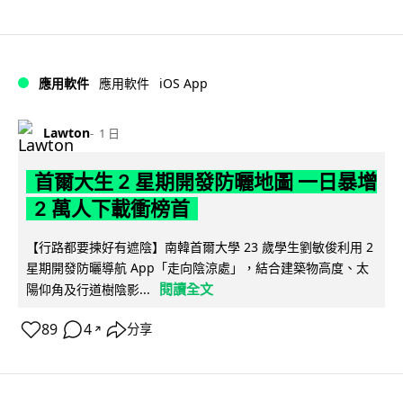
iOS App
應用軟件
應用軟件
Lawton
1 日
首爾大生 2 星期開發防曬地圖 一日暴增
2 萬人下載衝榜首
【行路都要揀好有遮陰】南韓首爾大學 23 歲學生劉敏俊利用 2
星期開發防曬導航 App「走向陰涼處」，結合建築物高度、太
閱讀全文
陽仰角及行道樹陰影...
89
4
分享
↗