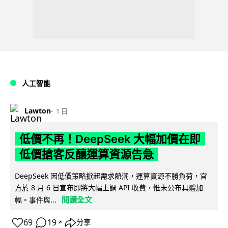
人工智能
Lawton
1 日
低價不再！DeepSeek 大幅加價在即
低價搶客反釀運算資源告急
DeepSeek 因低價策略掀起需求熱潮，運算資源不勝負荷，官
方於 8 月 6 日宣布即將大幅上調 API 收費，惟未公布具體加
閱讀全文
幅。事件與...
69
19
分享
↗