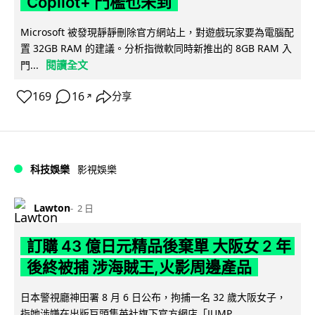
Copilot+ 門檻也未到
Microsoft 被發現靜靜刪除官方網站上，對遊戲玩家要為電腦配
置 32GB RAM 的建議。分析指微軟同時新推出的 8GB RAM 入
閱讀全文
門...
169
16
分享
↗
科技娛樂
影視娛樂
Lawton
2 日
訂購 43 億日元精品後棄單 大阪女 2 年
後終被捕 涉海賊王,火影周邊產品
日本警視廳神田署 8 月 6 日公布，拘捕一名 32 歲大阪女子，
指她涉嫌在出版巨頭集英社旗下官方網店「JUMP