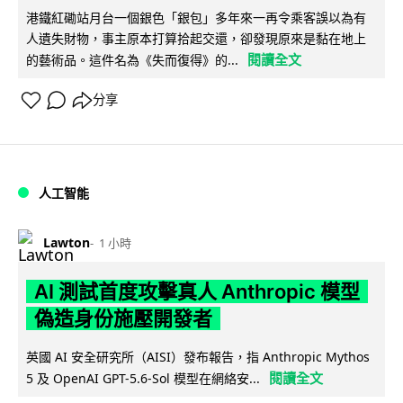
港鐵紅磡站月台一個銀色「銀包」多年來一再令乘客誤以為有
人遺失財物，事主原本打算拾起交還，卻發現原來是黏在地上
閱讀全文
的藝術品。這件名為《失而復得》的...
分享
人工智能
Lawton
1 小時
AI 測試首度攻擊真人 Anthropic 模型
偽造身份施壓開發者
英國 AI 安全研究所（AISI）發布報告，指 Anthropic Mythos
閱讀全文
5 及 OpenAI GPT-5.6-Sol 模型在網絡安...