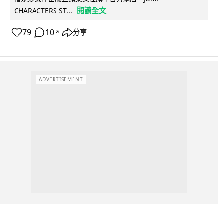
閱讀全文
CHARACTERS ST...
79
10
分享
↗
ADVERTISEMENT