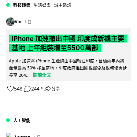
科技娛樂
生活娛樂
城中熱話
Vin
1 日
iPhone 加速撤出中國 印度成新機主要
基地 上年組裝增至5500萬部
Apple 加速將 iPhone 生產線由中國轉往印度，目標兩年內將
產量最高 50% 移至當地。印度政府推出關稅豁免及稅務優惠延
閱讀全文
長至 204...
548
244
分享
↗
人工智能
Lawton