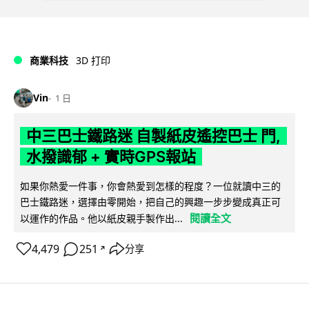
商業科技
3D 打印
Vin
1 日
中三巴士鐵路迷 自製紙皮遙控巴士 門,
水撥識郁 + 實時GPS報站
如果你熱愛一件事，你會熱愛到怎樣的程度？一位就讀中三的
巴士鐵路迷，選擇由零開始，把自己的興趣一步步變成真正可
閱讀全文
以運作的作品。他以紙皮親手製作出...
4,479
251
分享
↗