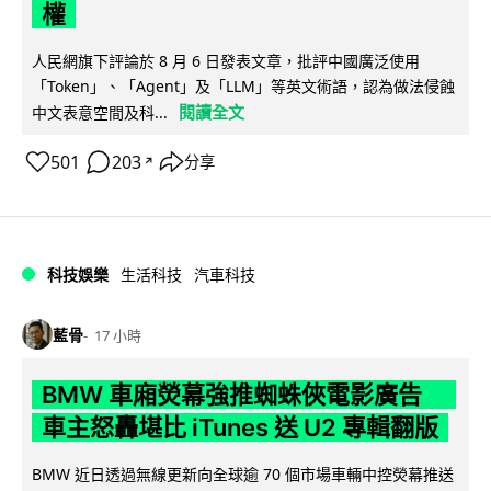
權
人民網旗下評論於 8 月 6 日發表文章，批評中國廣泛使用
「Token」、「Agent」及「LLM」等英文術語，認為做法侵蝕
閱讀全文
中文表意空間及科...
501
203
分享
↗
科技娛樂
生活科技
汽車科技
藍骨
17 小時
BMW 車廂熒幕強推蜘蛛俠電影廣告
車主怒轟堪比 iTunes 送 U2 專輯翻版
BMW 近日透過無線更新向全球逾 70 個市場車輛中控熒幕推送