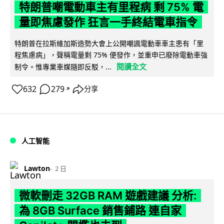
特朗普嘲電動車主有里程病 剩 75% 電
量即焦慮發作 狂言一手終結電車指令
特朗普在拉斯維加斯造勢大會上公開嘲諷電動車車主患有「里
程焦慮病」，聲稱電量剩 75% 便發作，並重申已廢除電動車強
閱讀全文
制令。惟專業車媒隨即反駁，...
632
279
分享
↗
人工智能
Lawton
2 日
微軟刪走 32GB RAM 遊戲建議 分析:
為 8GB Surface 銷售鋪路 連自家