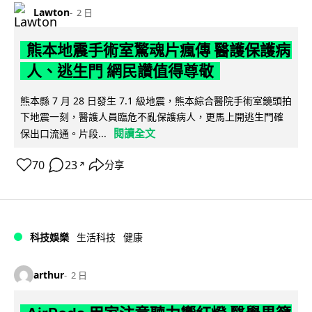
Lawton
2 日
熊本地震手術室驚魂片瘋傳 醫護保護病
人、逃生門 網民讚值得尊敬
熊本縣 7 月 28 日發生 7.1 級地震，熊本綜合醫院手術室鏡頭拍
下地震一刻，醫護人員臨危不亂保護病人，更馬上開逃生門確
閱讀全文
保出口流通。片段...
70
23
分享
↗
科技娛樂
生活科技
健康
arthur
2 日