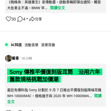
《蜘蛛俠：英雄重生》宣傳動畫，啟動車輛即彈出通知，觸發
閱讀全文
大批車主不滿。BMW 早...
30
4
分享
↗
3C科技
流動音樂
音樂耳機
藍骨
18 小時
Sony 傳推平價復刻版耳筒 沿用六年
舊款規格挑戰加價潮
最近有爆料指 Sony 計劃於 9 月 7 日推出平價復刻版降噪耳機
閱讀
WH-1000XM4C，規格幾乎與 2020 年 WH-1000XM4...
全文