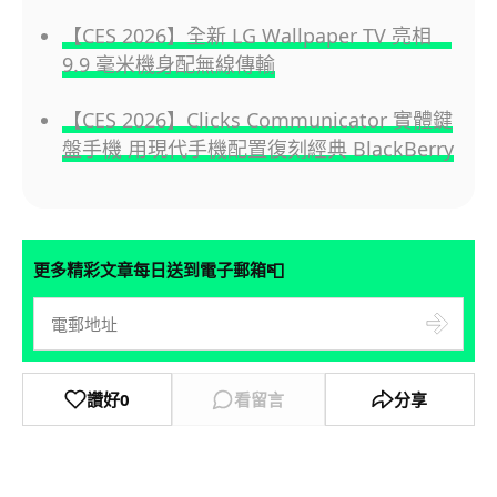
【CES 2026】全新 LG Wallpaper TV 亮相
9.9 毫米機身配無線傳輸
【CES 2026】Clicks Communicator 實體鍵
盤手機 用現代手機配置復刻經典 BlackBerry
📮
更多精彩文章每日送到電子郵箱
讚好
0
看留言
分享