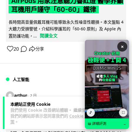
AirPods 用家注意聽力響紅燈 醫學界籲
耳機用戶謹守「60-60」鐵律
長時間高音量佩戴耳機可能導致永久性噪音性聽損。本文盤點 4
大聽力受損警號，介紹科學護耳的「60-60 原則」及 Apple 內
閱讀全文
置防護功能，...
×
20
分享
人工智能
arthur
2 日
本網站正使用 Cookie
我們使用 Cookie 改善網站體驗。 繼續使用
AI 減肥餐單配合高強度操練 成都男
🎵
⛶
我們的網站即表示您同意我們的
Cookie 政
45 日減 20 公斤後多器官衰竭
策
。
📖 詳細評測
→