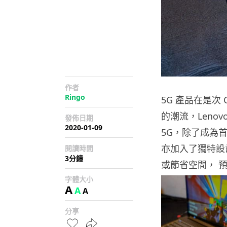
作者
Ringo
5G 產品在是次
的潮流，Lenov
發佈日期
2020-01-09
5G，除了成為首款
亦加入了獨特設
閱讀時間
3分鐘
或節省空間， 
字體大小
A
A
A
分享