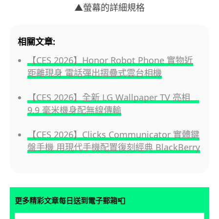
▲螢幕的詳細規格
相關文章:
【CES 2026】Honor Robot Phone 實物近
距離現身 電話彈出摺疊式雲台相機
【CES 2026】全新 LG Wallpaper TV 亮相
9.9 毫米機身配無線傳輸
【CES 2026】Clicks Communicator 實體鍵
盤手機 用現代手機配置復刻經典 BlackBerry
📮
更多精彩文章每日送到電子郵箱