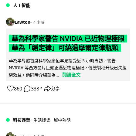
人工智能
Lawton
4 小時
華為科學家警告 NVIDIA 已近物理極限
華為「韜定律」可繞過摩爾定律瓶頸
華為半導體首席科學家廖恒罕見接受近 5 小時專訪，警告
NVIDIA 等西方晶片巨頭正逼近物理極限，傳統製程升級已失經
閱讀全文
濟效益。他同時介紹華為...
860
338
分享
↗
科技娛樂
生活娛樂
城中熱話