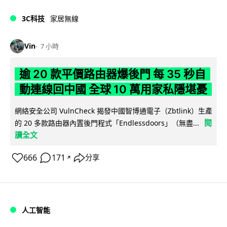
3C科技
家居無線
Vin
7 小時
逾 20 款平價路由器爆後門 每 35 秒自
動連線回中國 全球 10 萬用家私隱堪憂
網絡安全公司 VulnCheck 揭發中國智博通電子（Zbtlink）生產
閱
的 20 多款路由器內置後門程式「Endlessdoors」（無盡...
讀全文
666
171
分享
↗
人工智能