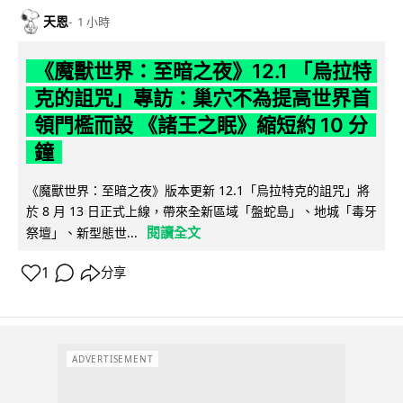
天恩
1 小時
《魔獸世界：至暗之夜》12.1 「烏拉特
克的詛咒」專訪：巢穴不為提高世界首
領門檻而設 《諸王之眠》縮短約 10 分
鐘
《魔獸世界：至暗之夜》版本更新 12.1「烏拉特克的詛咒」將
於 8 月 13 日正式上線，帶來全新區域「盤蛇島」、地城「毒牙
閱讀全文
祭壇」、新型態世...
1
分享
ADVERTISEMENT