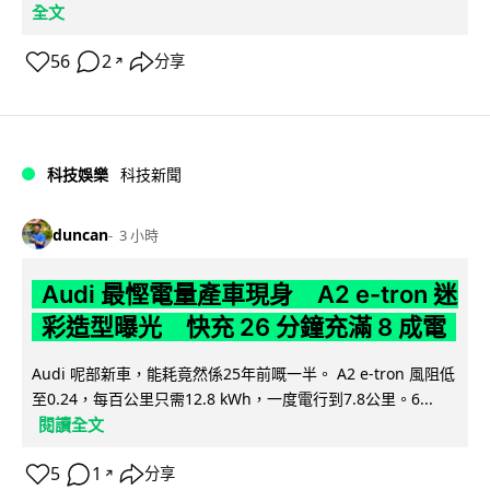
全文
56
2
分享
↗
科技娛樂
科技新聞
duncan
3 小時
Audi 最慳電量產車現身 A2 e-tron 迷
彩造型曝光 快充 26 分鐘充滿 8 成電
Audi 呢部新車，能耗竟然係25年前嘅一半。 A2 e-tron 風阻低
至0.24，每百公里只需12.8 kWh，一度電行到7.8公里。6...
閱讀全文
5
1
分享
↗