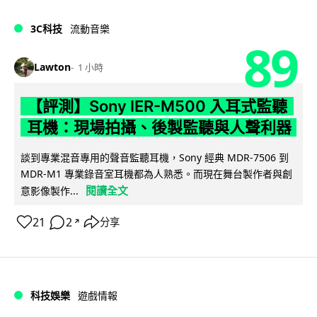
3C科技
流動音樂
89
Lawton
1 小時
【評測】Sony IER-M500 入耳式監聽
耳機：現場拍攝、後製監聽與人聲利器
談到專業混音專用的聲音監聽耳機，Sony 經典 MDR-7506 到
MDR-M1 專業錄音室耳機都為人熟悉。而現在舞台製作者與創
閱讀全文
意影像製作...
21
2
分享
↗
科技娛樂
遊戲情報