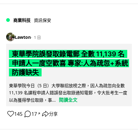
商業科技
資訊保安
Lawton
1 日
東華學院誤發取錄電郵 全數 11,139 名
申請人一度空歡喜 專家:人為疏忽+系統
防護缺失
東華學院今日（5 日）大學聯招放榜之際，因人為疏忽向全數
11,139 名課程申請人錯誤發出取錄通知電郵，令大批考生一度
閱讀全文
以為獲得學位取錄，事...
145
17
分享
↗