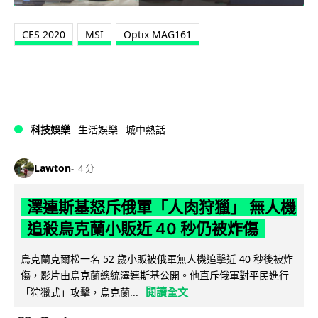
CES 2020
MSI
Optix MAG161
科技娛樂
生活娛樂
城中熱話
Lawton
4 分
澤連斯基怒斥俄軍「人肉狩獵」 無人機
追殺烏克蘭小販近 40 秒仍被炸傷
烏克蘭克爾松一名 52 歲小販被俄軍無人機追擊近 40 秒後被炸
傷，影片由烏克蘭總統澤連斯基公開。他直斥俄軍對平民進行
閱讀全文
「狩獵式」攻擊，烏克蘭...