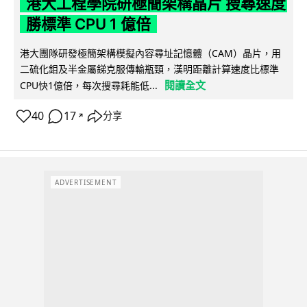
港大工程學院研極簡架構晶片 搜尋速度
勝標準 CPU 1 億倍
港大團隊研發極簡架構模擬內容尋址記憶體（CAM）晶片，用
二硫化鉬及半金屬銻克服傳輸瓶頸，漢明距離計算速度比標準
閱讀全文
CPU快1億倍，每次搜尋耗能低...
40
17
分享
↗
ADVERTISEMENT