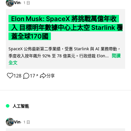
Vin
1 日
Elon Musk: SpaceX 將挑戰萬億年收
入 目標明年數據中心上太空 Starlink 覆
蓋全球170國
SpaceX 公佈最新第二季業績，受惠 Starlink 與 AI 業務帶動，
閱讀
季度收入按年飆升 92% 至 78 億美元。行政總裁 Elon...
全文
128
17
分享
↗
人工智能
Vin
1 日