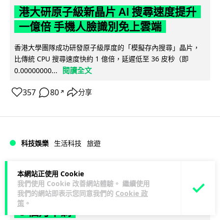
港大研原子級新晶片 AI 搜尋速度提升
一億倍 手機人臉識別免上雲端
香港大學團隊成功研發原子級厚度的「模擬存內搜尋」晶片，
比傳統 CPU 搜尋速度快約 1 億倍，延遲低至 36 皮秒（即
閱讀全文
0.00000000...
357
80
分享
↗
科技娛樂
生活科技
旅遊
Lawton
1 日
本網站正使用 Cookie
我們使用 Cookie 改善網站體驗。 繼續使用
我們的網站即表示您同意我們的
Cookie 政
中國大陸航線燃油附加費今日再降 連續
策
。
3 個月下調