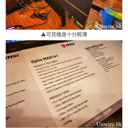
▲可見機身十分輕薄