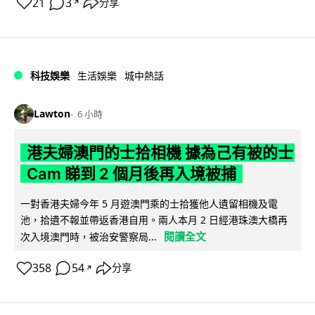
21
3
分享
↗
科技娛樂
生活娛樂
城中熱話
Lawton
6 小時
港夫婦澳門的士拾相機 據為己有被的士
Cam 睇到 2 個月後再入境被捕
一對香港夫婦今年 5 月遊澳門乘的士拾獲他人遺留相機及電
池，拾遺不報並帶返香港自用。兩人本月 2 日經港珠澳大橋再
閱讀全文
次入境澳門時，被治安警察局...
358
54
分享
↗