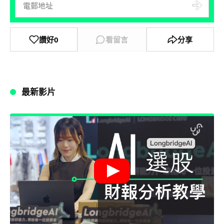
讚好
0
看留言
分享
最新影片