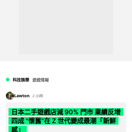
科技娛樂
遊戲情報
Lawton
2 小時
日本二手遊戲店減 90% 門市 業績反增
四成 "懷舊"在 Z 世代變成最潮「新鮮
感」