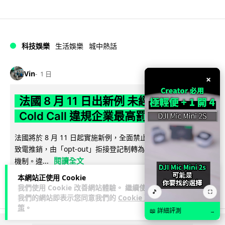
科技娛樂
生活娛樂
城中熱話
Vin
1 日
×
法國 8 月 11 日出新例 未經同意嚴禁
Cold Call 違規企業最高罰 345 萬
法國將於 8 月 11 日起實施新例，全面禁止企業未經消費者同意
致電推銷，由「opt-out」拒接登記制轉為「opt-in」先徵同意
閱讀全文
機制。違...
本網站正使用 Cookie
332
26
分享
↗
我們使用 Cookie 改善網站體驗。 繼續使用
🎵
⛶
我們的網站即表示您同意我們的
Cookie 政
策
。
📖 詳細評測
→