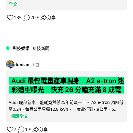
全文
135
20
分享
↗
科技娛樂
科技新聞
duncan
1 日
Audi 最慳電量產車現身 A2 e-tron 迷
彩造型曝光 快充 26 分鐘充滿 8 成電
Audi 呢部新車，能耗竟然係25年前嘅一半。 A2 e-tron 風阻低
至0.24，每百公里只需12.8 kWh，一度電行到7.8公里。6...
閱讀全文
7
1
分享
↗