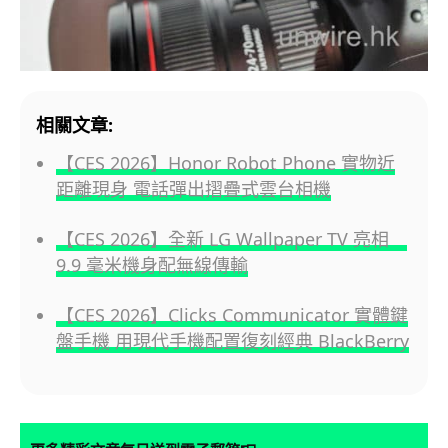
相關文章:
【CES 2026】Honor Robot Phone 實物近
距離現身 電話彈出摺疊式雲台相機
【CES 2026】全新 LG Wallpaper TV 亮相
9.9 毫米機身配無線傳輸
【CES 2026】Clicks Communicator 實體鍵
盤手機 用現代手機配置復刻經典 BlackBerry