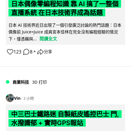
日本偶像零編程知識 靠 AI 搞了一整個
直播系統 在日本技術界成為話題
日本 AI 技術界近日出現了一個引發廣泛討論的熱門話題：日本
偶像前 Juice=Juice 成員宮本佳林在完全沒有編程經驗的情況
閱讀全文
下，僅憑藉與...
123
8
分享
↗
商業科技
3D 打印
Vin
2 小時
中三巴士鐵路迷 自製紙皮遙控巴士 門,
水撥識郁 + 實時GPS報站