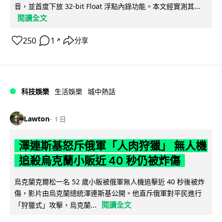
音，並首度下放 32-bit Float 浮點內錄功能。本文經實測其...
閱讀全文
250
1
分享
↗
科技娛樂
生活娛樂
城中熱話
Lawton
1 日
澤連斯基怒斥俄軍「人肉狩獵」 無人機
追殺烏克蘭小販近 40 秒仍被炸傷
烏克蘭克爾松一名 52 歲小販被俄軍無人機追擊近 40 秒後被炸
傷，影片由烏克蘭總統澤連斯基公開。他直斥俄軍對平民進行
閱讀全文
「狩獵式」攻擊，烏克蘭...