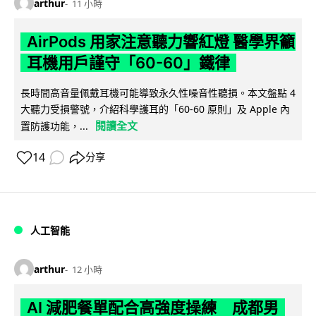
arthur
11 小時
AirPods 用家注意聽力響紅燈 醫學界籲
耳機用戶謹守「60-60」鐵律
長時間高音量佩戴耳機可能導致永久性噪音性聽損。本文盤點 4
大聽力受損警號，介紹科學護耳的「60-60 原則」及 Apple 內
閱讀全文
置防護功能，...
14
分享
人工智能
arthur
12 小時
AI 減肥餐單配合高強度操練 成都男