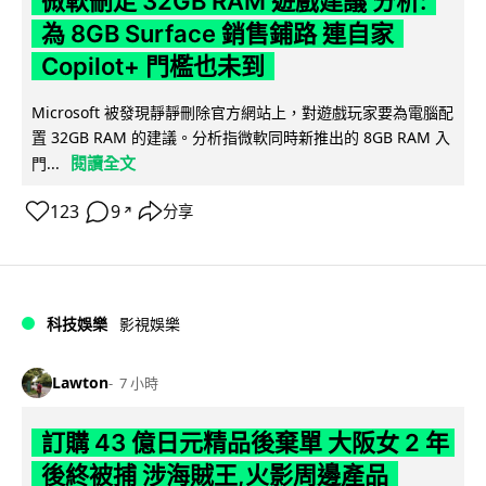
微軟刪走 32GB RAM 遊戲建議 分析:
為 8GB Surface 銷售鋪路 連自家
Copilot+ 門檻也未到
Microsoft 被發現靜靜刪除官方網站上，對遊戲玩家要為電腦配
置 32GB RAM 的建議。分析指微軟同時新推出的 8GB RAM 入
閱讀全文
門...
123
9
分享
↗
科技娛樂
影視娛樂
Lawton
7 小時
訂購 43 億日元精品後棄單 大阪女 2 年
後終被捕 涉海賊王,火影周邊產品