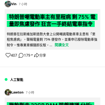
Vin
7 小時
特朗普嘲電動車主有里程病 剩 75% 電
量即焦慮發作 狂言一手終結電車指令
特朗普在拉斯維加斯造勢大會上公開嘲諷電動車車主患有「里
程焦慮病」，聲稱電量剩 75% 便發作，並重申已廢除電動車強
閱讀全文
制令。惟專業車媒隨即反駁，...
407
179
分享
↗
人工智能
Lawton
7 小時