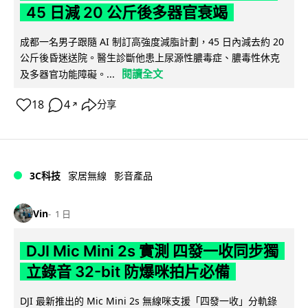
45 日減 20 公斤後多器官衰竭
成都一名男子跟隨 AI 制訂高強度減脂計劃，45 日內減去約 20
公斤後昏迷送院。醫生診斷他患上尿源性膿毒症、膿毒性休克
閱讀全文
及多器官功能障礙。...
18
4
分享
↗
3C科技
家居無線
影音產品
Vin
1 日
DJI Mic Mini 2s 實測 四發一收同步獨
立錄音 32-bit 防爆咪拍片必備
DJI 最新推出的 Mic Mini 2s 無線咪支援「四發一收」分軌錄