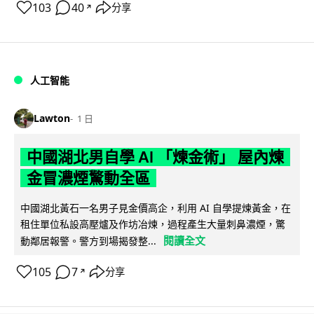
103
40
分享
↗
人工智能
Lawton
1 日
中國湖北男自學 AI 「煉金術」 屋內煉
金冒濃煙驚動全區
中國湖北黃石一名男子見金價高企，利用 AI 自學提煉黃金，在
租住單位私設高壓爐及作坊冶煉，過程產生大量刺鼻濃煙，驚
閱讀全文
動鄰居報警。警方到場揭發整...
105
7
分享
↗