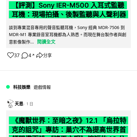
【評測】Sony IER-M500 入耳式監聽
耳機：現場拍攝、後製監聽與人聲利器
談到專業混音專用的聲音監聽耳機，Sony 經典 MDR-7506 到
MDR-M1 專業錄音室耳機都為人熟悉。而現在舞台製作者與創
閱讀全文
意影像製作...
37
4
分享
↗
科技娛樂
遊戲情報
天恩
1 日
《魔獸世界：至暗之夜》12.1 「烏拉特
克的詛咒」專訪：巢穴不為提高世界首