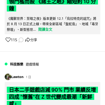
領門檻而設 《諸王之眠》縮短約 10 分
鐘
《魔獸世界：至暗之夜》版本更新 12.1「烏拉特克的詛咒」將
於 8 月 13 日正式上線，帶來全新區域「盤蛇島」、地城「毒牙
閱讀全文
祭壇」、新型態世...
115
分享
科技娛樂
遊戲情報
Lawton
1 日
日本二手遊戲店減 90% 門市 業績反增
四成 "懷舊"在 Z 世代變成最潮「新鮮
感」