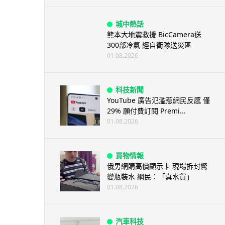
城中熱話
熊本大地震救援 BicCamera送
300部冷氣 經自衛隊送災區
01.08.2026
科技新聞
YouTube 廣告氾濫惹網民反感 僅
29% 願付費訂閱 Premi...
01.08.2026
買物情報
俄男網購高價顯示卡 現場拆封驚
變瓶裝水 網民：「真水貨」
01.08.2026
汽車科技