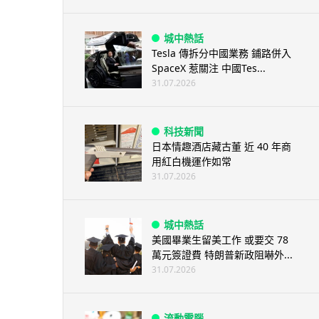
城中熱話
Tesla 傳拆分中國業務 鋪路併入
SpaceX 惹關注 中國Tes...
31.07.2026
科技新聞
日本情趣酒店藏古董 近 40 年商
用紅白機運作如常
31.07.2026
城中熱話
美國畢業生留美工作 或要交 78
萬元簽證費 特朗普新政阻嚇外...
31.07.2026
流動電腦