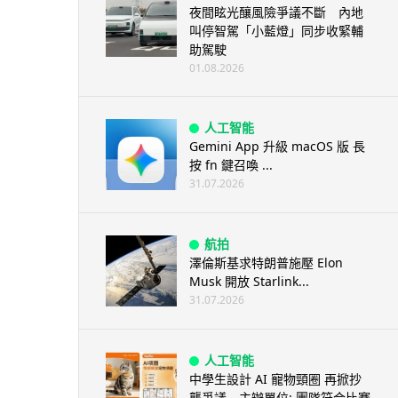
夜間眩光釀風險爭議不斷 內地
叫停智駕「小藍燈」同步收緊輔
助駕駛
01.08.2026
人工智能
Gemini App 升級 macOS 版 長
按 fn 鍵召喚 ...
31.07.2026
航拍
澤倫斯基求特朗普施壓 Elon
Musk 開放 Starlink...
31.07.2026
人工智能
中學生設計 AI 寵物頸圈 再掀抄
襲爭議 主辦單位: 團隊符合比賽