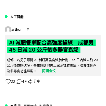
人工智能
arthur
1 日
AI 減肥餐單配合高強度操練 成都男
45 日減 20 公斤後多器官衰竭
成都一名男子跟隨 AI 制訂高強度減脂計劃，45 日內減去約 20
公斤後昏迷送院。醫生診斷他患上尿源性膿毒症、膿毒性休克
閱讀全文
及多器官功能障礙。...
22
4
分享
↗
3C科技
家居無線
影音產品