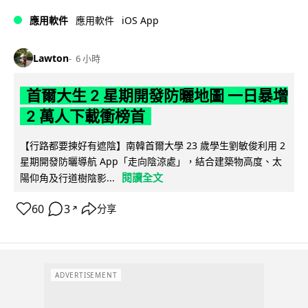
iOS App
應用軟件
應用軟件
Lawton
6 小時
首爾大生 2 星期開發防曬地圖 一日暴增
2 萬人下載衝榜首
【行路都要揀好有遮陰】南韓首爾大學 23 歲學生劉敏俊利用 2
星期開發防曬導航 App「走向陰涼處」，結合建築物高度、太
閱讀全文
陽仰角及行道樹陰影...
60
3
分享
↗
ADVERTISEMENT