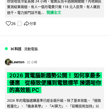
你信唔信冷氣長開 24 小時，電費反而平過開開關關？內地網民
實測結果兩極，有人一個月電費只需 118 元人民幣，有人飆到
閱讀全文
過千。電力部門話不能...
26
分享
3C科技
流動電腦
Lawton
22 小時
2026 買電腦新趨勢公開！ 如何享最多
優惠 從極致便攜到電競標竿 揀選啱你
的高效能 PC
2026 年的電腦選購基準已經全面升級。除了基本效能，「極致
輕量化」、「機身美學」、「AI算力」、「前瞻技術加持」以