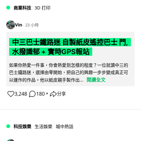
商業科技
3D 打印
Vin
23 小時
中三巴士鐵路迷 自製紙皮遙控巴士 門,
水撥識郁 + 實時GPS報站
如果你熱愛一件事，你會熱愛到怎樣的程度？一位就讀中三的
巴士鐵路迷，選擇由零開始，把自己的興趣一步步變成真正可
閱讀全文
以運作的作品。他以紙皮親手製作出...
3,248
180
分享
↗
科技娛樂
生活娛樂
城中熱話