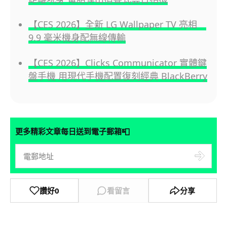
【CES 2026】全新 LG Wallpaper TV 亮相
9.9 毫米機身配無線傳輸
【CES 2026】Clicks Communicator 實體鍵
盤手機 用現代手機配置復刻經典 BlackBerry
📮
更多精彩文章每日送到電子郵箱
讚好
0
看留言
分享