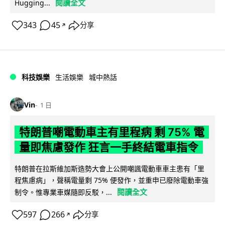
閱讀全文
Hugging...
343
45
分享
↗
科技娛樂
生活娛樂
城中熱話
Vin
1 日
特朗普嘲電動車主有里程病 剩 75% 電
量即焦慮發作 狂言一手終結電車指令
特朗普在拉斯維加斯造勢大會上公開嘲諷電動車車主患有「里
程焦慮病」，聲稱電量剩 75% 便發作，並重申已廢除電動車強
閱讀全文
制令。惟專業車媒隨即反駁，...
597
266
分享
↗