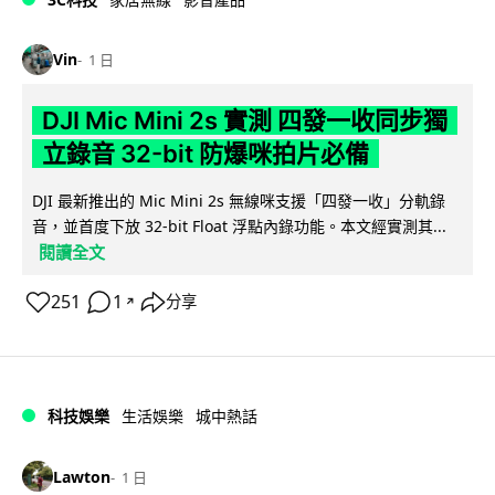
Vin
1 日
DJI Mic Mini 2s 實測 四發一收同步獨
立錄音 32-bit 防爆咪拍片必備
DJI 最新推出的 Mic Mini 2s 無線咪支援「四發一收」分軌錄
音，並首度下放 32-bit Float 浮點內錄功能。本文經實測其...
閱讀全文
251
1
分享
↗
科技娛樂
生活娛樂
城中熱話
Lawton
1 日