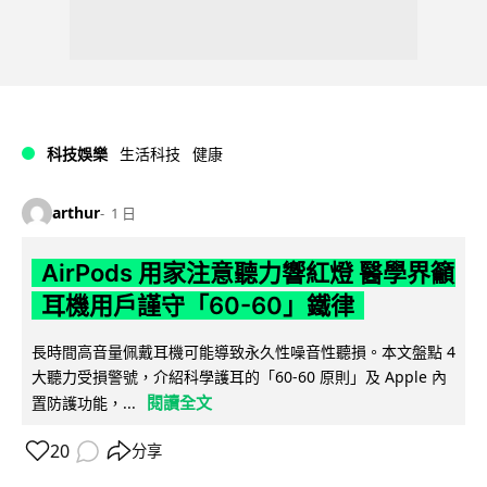
科技娛樂
生活科技
健康
arthur
1 日
AirPods 用家注意聽力響紅燈 醫學界籲
耳機用戶謹守「60-60」鐵律
長時間高音量佩戴耳機可能導致永久性噪音性聽損。本文盤點 4
大聽力受損警號，介紹科學護耳的「60-60 原則」及 Apple 內
閱讀全文
置防護功能，...
20
分享