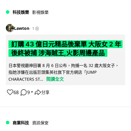
科技娛樂
影視娛樂
Lawton
1 日
訂購 43 億日元精品後棄單 大阪女 2 年
後終被捕 涉海賊王,火影周邊產品
日本警視廳神田署 8 月 6 日公布，拘捕一名 32 歲大阪女子，
指她涉嫌在出版巨頭集英社旗下官方網店「JUMP
閱讀全文
CHARACTERS ST...
68
9
分享
↗
商業科技
資訊保安