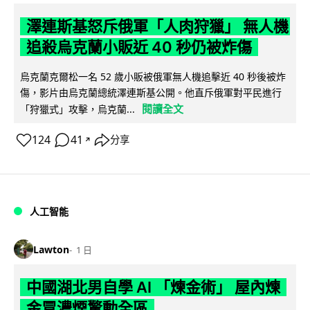
澤連斯基怒斥俄軍「人肉狩獵」 無人機
追殺烏克蘭小販近 40 秒仍被炸傷
烏克蘭克爾松一名 52 歲小販被俄軍無人機追擊近 40 秒後被炸
傷，影片由烏克蘭總統澤連斯基公開。他直斥俄軍對平民進行
閱讀全文
「狩獵式」攻擊，烏克蘭...
124
41
分享
↗
人工智能
Lawton
1 日
中國湖北男自學 AI 「煉金術」 屋內煉
金冒濃煙驚動全區