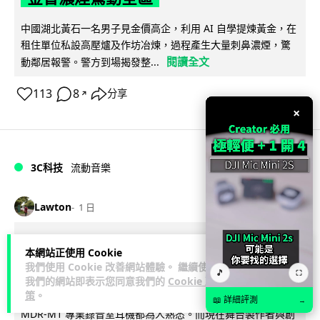
中國湖北黃石一名男子見金價高企，利用 AI 自學提煉黃金，在
租住單位私設高壓爐及作坊冶煉，過程產生大量刺鼻濃煙，驚
閱讀全文
動鄰居報警。警方到場揭發整...
113
8
分享
↗
×
3C科技
流動音樂
89
Lawton
1 日
【評測】Sony IER-M500 入耳式監聽
本網站正使用 Cookie
耳機：現場拍攝、後製監聽與人聲利器
我們使用 Cookie 改善網站體驗。 繼續使用
🎵
⛶
我們的網站即表示您同意我們的
Cookie 政
策
。
談到專業混音專用的聲音監聽耳機，Sony 經典 MDR-7506 到
📖 詳細評測
→
MDR-M1 專業錄音室耳機都為人熟悉。而現在舞台製作者與創