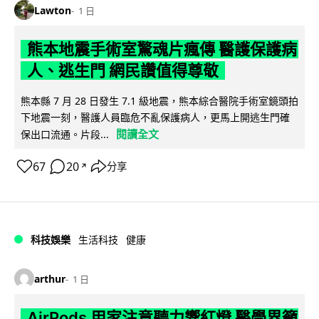
Lawton
1 日
熊本地震手術室驚魂片瘋傳 醫護保護病
人、逃生門 網民讚值得尊敬
熊本縣 7 月 28 日發生 7.1 級地震，熊本綜合醫院手術室鏡頭拍
下地震一刻，醫護人員臨危不亂保護病人，更馬上開逃生門確
閱讀全文
保出口流通。片段...
67
20
分享
↗
科技娛樂
生活科技
健康
arthur
1 日
AirPods 用家注意聽力響紅燈 醫學界籲