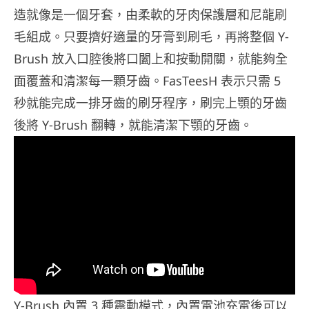
造就像是一個牙套，由柔軟的牙肉保護層和尼龍刷
毛組成。只要擠好適量的牙膏到刷毛，再將整個 Y-
Brush 放入口腔後將口闔上和按動開關，就能夠全
面覆蓋和清潔每一顆牙齒。FasTeesH 表示只需 5
秒就能完成一排牙齒的刷牙程序，刷完上顎的牙齒
後將 Y-Brush 翻轉，就能清潔下顎的牙齒。
Y-Brush 內置 3 種震動模式，內置電池充電後可以