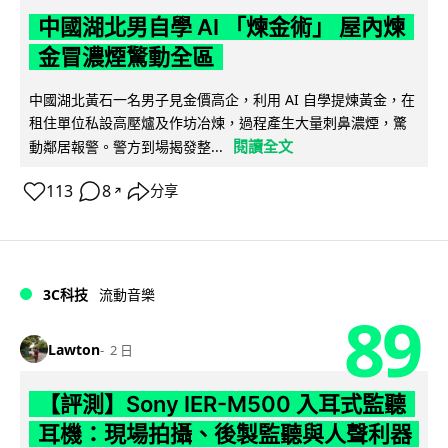
中國湖北男自學 AI 「煉金術」 屋內煉
金冒濃煙驚動全區
中國湖北黃石一名男子見金價高企，利用 AI 自學提煉黃金，在
租住單位私設高壓爐及作坊冶煉，過程產生大量刺鼻濃煙，驚
閱讀全文
動鄰居報警。警方到場揭發整...
113
8
分享
↗
3C科技
流動音樂
89
Lawton
2 日
【評測】Sony IER-M500 入耳式監聽
耳機：現場拍攝、後製監聽與人聲利器