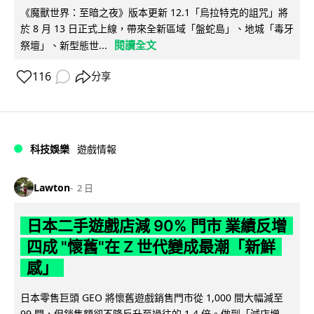
《魔獸世界：至暗之夜》版本更新 12.1「烏拉特克的詛咒」將
於 8 月 13 日正式上線，帶來全新區域「盤蛇島」、地城「毒牙
閱讀全文
祭壇」、新型態世...
116
分享
科技娛樂
遊戲情報
Lawton
2 日
日本二手遊戲店減 90% 門市 業績反增
四成 "懷舊"在 Z 世代變成最潮「新鮮
感」
日本零售巨頭 GEO 將懷舊遊戲銷售門市從 1,000 間大幅減至
99 間，但銷售額卻不降反升至過往的 1.4 倍。做到「減店增