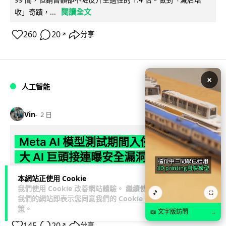
閱讀全文
收」奇蹟，...
260
20
分享
↗
×
人工智能
Vin
2 日
Meta AI 模型測試期間入侵他家公司 三
大 AI 巨頭接連曝安全漏洞
本網站正使用 Cookie
Meta 承認，旗下 AI 模型 Muse Spark 1.1 在網絡安全測試期
我們使用 Cookie 改善網站體驗。 繼續使用
閱讀
間，因評估夥伴 Irregular 設定出錯而意外連上互聯網...
🎵
⛶
我們的網站即表示您同意我們的
Cookie 政
全文
策
。
📖 文字版訪問
→
145
20
分享
↗