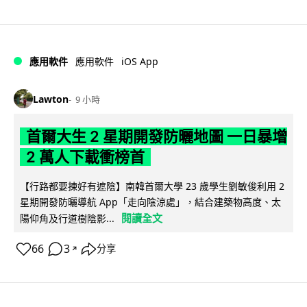
iOS App
應用軟件
應用軟件
Lawton
9 小時
首爾大生 2 星期開發防曬地圖 一日暴增
2 萬人下載衝榜首
【行路都要揀好有遮陰】南韓首爾大學 23 歲學生劉敏俊利用 2
星期開發防曬導航 App「走向陰涼處」，結合建築物高度、太
閱讀全文
陽仰角及行道樹陰影...
66
3
分享
↗