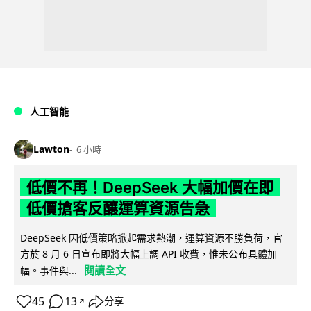
人工智能
Lawton
6 小時
低價不再！DeepSeek 大幅加價在即
低價搶客反釀運算資源告急
DeepSeek 因低價策略掀起需求熱潮，運算資源不勝負荷，官
方於 8 月 6 日宣布即將大幅上調 API 收費，惟未公布具體加
閱讀全文
幅。事件與...
45
13
分享
↗