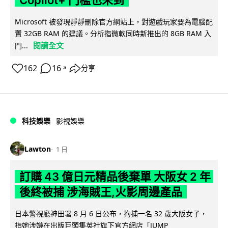
Copilot+ 門檻也未到
Microsoft 被發現靜靜刪除官方網站上，對遊戲玩家要為電腦配
置 32GB RAM 的建議。分析指微軟同時新推出的 8GB RAM 入
閱讀全文
門...
162
16
分享
↗
科技娛樂
影視娛樂
Lawton
1 日
訂購 43 億日元精品後棄單 大阪女 2 年
後終被捕 涉海賊王,火影周邊產品
日本警視廳神田署 8 月 6 日公布，拘捕一名 32 歲大阪女子，
指她涉嫌在出版巨頭集英社旗下官方網店「JUMP