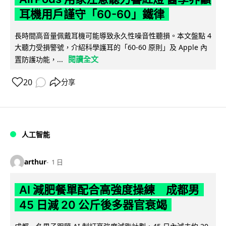
耳機用戶謹守「60-60」鐵律
長時間高音量佩戴耳機可能導致永久性噪音性聽損。本文盤點 4
大聽力受損警號，介紹科學護耳的「60-60 原則」及 Apple 內
閱讀全文
置防護功能，...
20
分享
人工智能
arthur
1 日
AI 減肥餐單配合高強度操練 成都男
45 日減 20 公斤後多器官衰竭