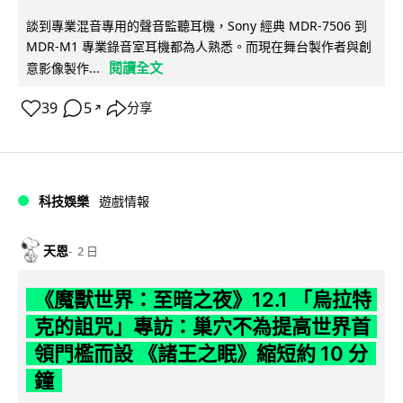
談到專業混音專用的聲音監聽耳機，Sony 經典 MDR-7506 到
MDR-M1 專業錄音室耳機都為人熟悉。而現在舞台製作者與創
閱讀全文
意影像製作...
39
5
分享
↗
科技娛樂
遊戲情報
天恩
2 日
《魔獸世界：至暗之夜》12.1 「烏拉特
克的詛咒」專訪：巢穴不為提高世界首
領門檻而設 《諸王之眠》縮短約 10 分
鐘