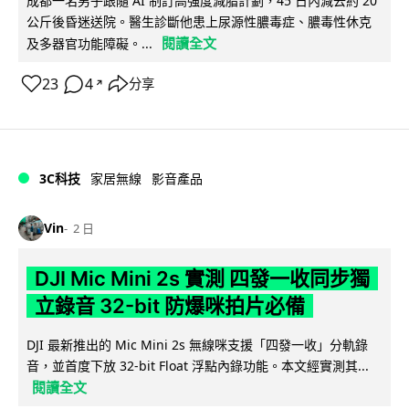
成都一名男子跟隨 AI 制訂高強度減脂計劃，45 日內減去約 20
公斤後昏迷送院。醫生診斷他患上尿源性膿毒症、膿毒性休克
閱讀全文
及多器官功能障礙。...
23
4
分享
↗
3C科技
家居無線
影音產品
Vin
2 日
DJI Mic Mini 2s 實測 四發一收同步獨
立錄音 32-bit 防爆咪拍片必備
DJI 最新推出的 Mic Mini 2s 無線咪支援「四發一收」分軌錄
音，並首度下放 32-bit Float 浮點內錄功能。本文經實測其...
閱讀全文