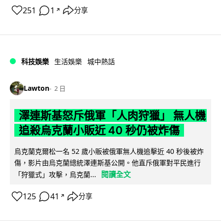
251
1
分享
↗
科技娛樂
生活娛樂
城中熱話
Lawton
2 日
澤連斯基怒斥俄軍「人肉狩獵」 無人機
追殺烏克蘭小販近 40 秒仍被炸傷
烏克蘭克爾松一名 52 歲小販被俄軍無人機追擊近 40 秒後被炸
傷，影片由烏克蘭總統澤連斯基公開。他直斥俄軍對平民進行
閱讀全文
「狩獵式」攻擊，烏克蘭...
125
41
分享
↗