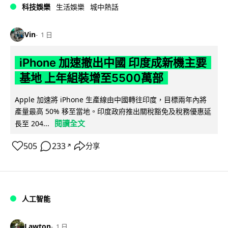
科技娛樂
生活娛樂
城中熱話
Vin
1 日
iPhone 加速撤出中國 印度成新機主要
基地 上年組裝增至5500萬部
Apple 加速將 iPhone 生產線由中國轉往印度，目標兩年內將
產量最高 50% 移至當地。印度政府推出關稅豁免及稅務優惠延
閱讀全文
長至 204...
505
233
分享
↗
人工智能
Lawton
1 日