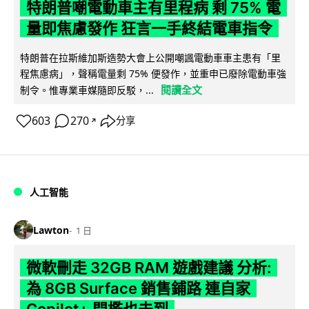
特朗普嘲電動車主有里程病 剩 75% 電
量即焦慮發作 狂言一手終結電車指令
特朗普在拉斯維加斯造勢大會上公開嘲諷電動車車主患有「里
程焦慮病」，聲稱電量剩 75% 便發作，並重申已廢除電動車強
閱讀全文
制令。惟專業車媒隨即反駁，...
603
270
分享
↗
人工智能
Lawton
1 日
微軟刪走 32GB RAM 遊戲建議 分析:
為 8GB Surface 銷售鋪路 連自家