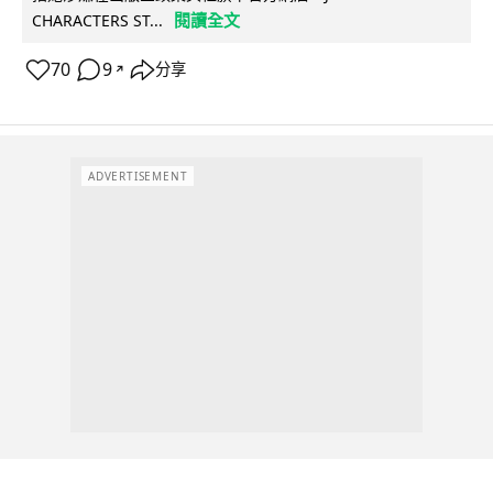
閱讀全文
CHARACTERS ST...
70
9
分享
↗
ADVERTISEMENT