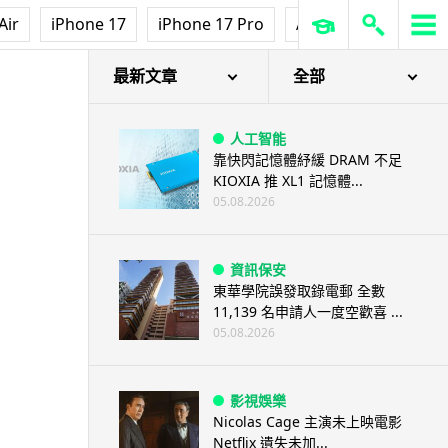
Air
iPhone 17
iPhone 17 Pro
AirPods Pro 3
Ap
最新文章
全部
人工智能
靠快閃記憶體紓緩 DRAM 不足
KIOXIA 推 XL1 記憶體...
05.08.2026
資訊保安
東華學院誤發取錄電郵 全數
11,139 名申請人一度空歡喜 ...
05.08.2026
影視娛樂
Nicolas Cage 主演未上映電影
Netflix 遺失未加...