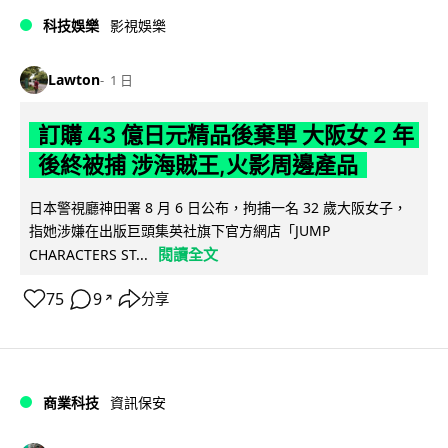
科技娛樂
影視娛樂
Lawton
1 日
訂購 43 億日元精品後棄單 大阪女 2 年
後終被捕 涉海賊王,火影周邊產品
日本警視廳神田署 8 月 6 日公布，拘捕一名 32 歲大阪女子，
指她涉嫌在出版巨頭集英社旗下官方網店「JUMP
閱讀全文
CHARACTERS ST...
75
9
分享
↗
商業科技
資訊保安