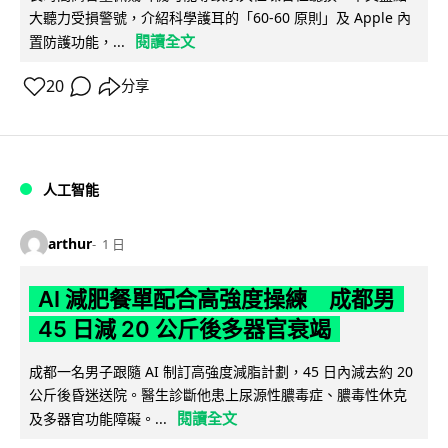
大聽力受損警號，介紹科學護耳的「60-60 原則」及 Apple 內
閱讀全文
置防護功能，...
20
分享
人工智能
arthur
1 日
AI 減肥餐單配合高強度操練 成都男
45 日減 20 公斤後多器官衰竭
成都一名男子跟隨 AI 制訂高強度減脂計劃，45 日內減去約 20
公斤後昏迷送院。醫生診斷他患上尿源性膿毒症、膿毒性休克
閱讀全文
及多器官功能障礙。...