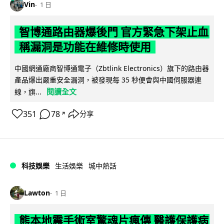
Vin
1 日
智博通路由器爆後門 官方緊急下架止血
稱漏洞是功能在維修時使用
中國網通廠商智博通電子（Zbtlink Electronics）旗下的路由器
產品爆出嚴重安全漏洞，被發現每 35 秒便會與中國伺服器連
閱讀全文
線，旗...
351
78
分享
↗
科技娛樂
生活娛樂
城中熱話
Lawton
1 日
熊本地震手術室驚魂片瘋傳 醫護保護病