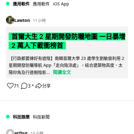
iOS App
應用軟件
應用軟件
Lawton
11 小時
首爾大生 2 星期開發防曬地圖 一日暴增
2 萬人下載衝榜首
【行路都要揀好有遮陰】南韓首爾大學 23 歲學生劉敏俊利用 2
星期開發防曬導航 App「走向陰涼處」，結合建築物高度、太
閱讀全文
陽仰角及行道樹陰影...
71
3
分享
↗
科技娛樂
科技新聞
arthur
13 小時