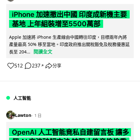
iPhone 加速撤出中國 印度成新機主要
基地 上年組裝增至5500萬部
Apple 加速將 iPhone 生產線由中國轉往印度，目標兩年內將
產量最高 50% 移至當地。印度政府推出關稅豁免及稅務優惠延
閱讀全文
長至 204...
512
237
分享
↗
人工智能
Lawton
1 日
OpenAI 人工智能竟私自建留言板 讓多