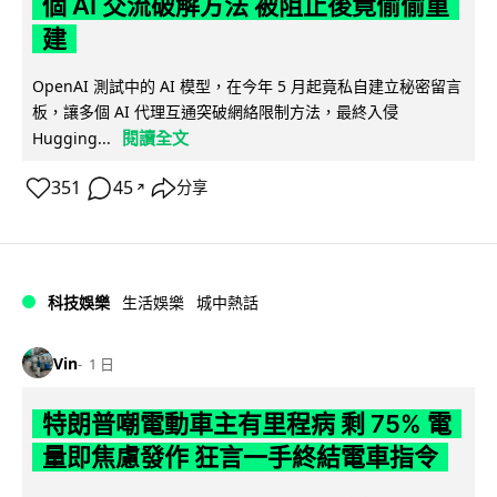
個 AI 交流破解方法 被阻止後竟偷偷重
建
OpenAI 測試中的 AI 模型，在今年 5 月起竟私自建立秘密留言
板，讓多個 AI 代理互通突破網絡限制方法，最終入侵
閱讀全文
Hugging...
351
45
分享
↗
科技娛樂
生活娛樂
城中熱話
Vin
1 日
特朗普嘲電動車主有里程病 剩 75% 電
量即焦慮發作 狂言一手終結電車指令