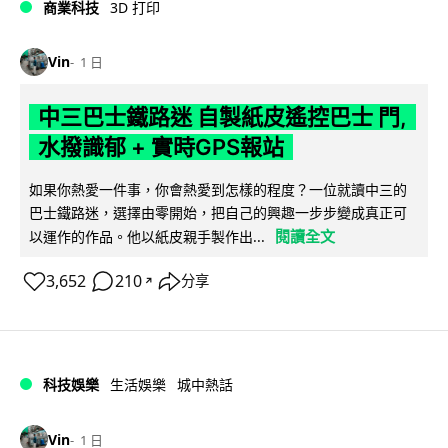
商業科技
3D 打印
Vin
1 日
中三巴士鐵路迷 自製紙皮遙控巴士 門,
水撥識郁 + 實時GPS報站
如果你熱愛一件事，你會熱愛到怎樣的程度？一位就讀中三的
巴士鐵路迷，選擇由零開始，把自己的興趣一步步變成真正可
閱讀全文
以運作的作品。他以紙皮親手製作出...
3,652
210
分享
↗
科技娛樂
生活娛樂
城中熱話
Vin
1 日