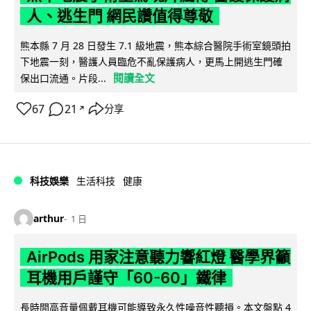
人、逃生門 網民讚值得尊敬
熊本縣 7 月 28 日發生 7.1 級地震，熊本綜合醫院手術室鏡頭拍
下地震一刻，醫護人員臨危不亂保護病人，更馬上開逃生門確
閱讀全文
保出口流通。片段...
67
21
分享
↗
科技娛樂
生活科技
健康
arthur
1 日
AirPods 用家注意聽力響紅燈 醫學界籲
耳機用戶謹守「60-60」鐵律
長時間高音量佩戴耳機可能導致永久性噪音性聽損。本文盤點 4