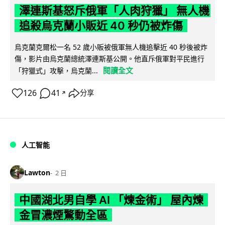
澤連斯基怒斥俄軍「人肉狩獵」 無人機
追殺烏克蘭小販近 40 秒仍被炸傷
烏克蘭克爾松一名 52 歲小販被俄軍無人機追擊近 40 秒後被炸
傷，影片由烏克蘭總統澤連斯基公開。他直斥俄軍對平民進行
閱讀全文
「狩獵式」攻擊，烏克蘭...
126
41
分享
↗
人工智能
Lawton
2 日
中國湖北男自學 AI 「煉金術」 屋內煉
金冒濃煙驚動全區