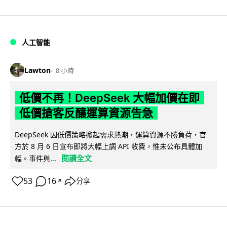
人工智能
Lawton
8 小時
低價不再！DeepSeek 大幅加價在即
低價搶客反釀運算資源告急
DeepSeek 因低價策略掀起需求熱潮，運算資源不勝負荷，官
方於 8 月 6 日宣布即將大幅上調 API 收費，惟未公布具體加
閱讀全文
幅。事件與...
53
16
分享
↗