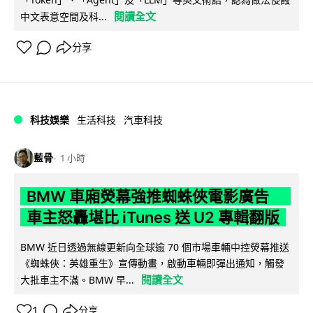
閱讀全文
中文表意空間及科...
分享
科技娛樂
生活科技
汽車科技
藍骨
1 小時
BMW 車廂熒幕強推蜘蛛俠電影廣告
車主怒轟堪比 iTunes 送 U2 專輯翻版
BMW 近日透過無線更新向全球逾 70 個市場車輛中控熒幕推送
《蜘蛛俠：英雄重生》宣傳動畫，啟動車輛即彈出通知，觸發
閱讀全文
大批車主不滿。BMW 早...
1
分享