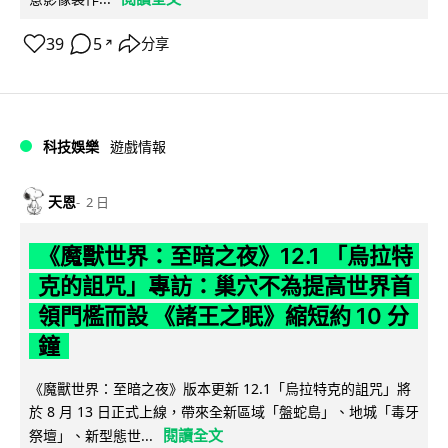
39
5
分享
↗
科技娛樂
遊戲情報
天恩
2 日
《魔獸世界：至暗之夜》12.1 「烏拉特
克的詛咒」專訪：巢穴不為提高世界首
領門檻而設 《諸王之眠》縮短約 10 分
鐘
《魔獸世界：至暗之夜》版本更新 12.1「烏拉特克的詛咒」將
於 8 月 13 日正式上線，帶來全新區域「盤蛇島」、地城「毒牙
閱讀全文
祭壇」、新型態世...