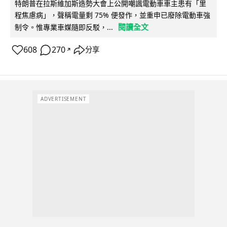
特朗普在拉斯維加斯造勢大會上公開嘲諷電動車車主患有「里
程焦慮病」，聲稱電量剩 75% 便發作，並重申已廢除電動車強
閱讀全文
制令。惟專業車媒隨即反駁，...
608
270
分享
↗
ADVERTISEMENT