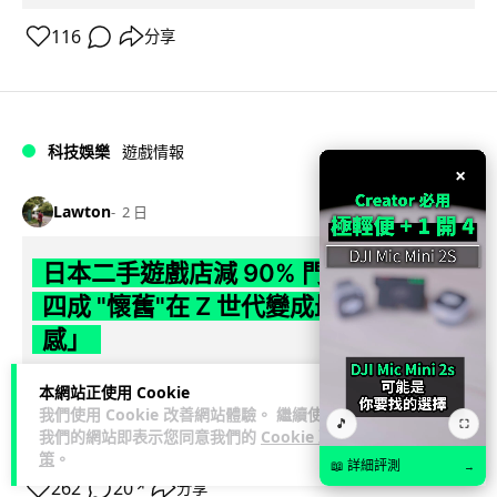
116
分享
科技娛樂
遊戲情報
×
Lawton
2 日
日本二手遊戲店減 90% 門市 業績反增
四成 "懷舊"在 Z 世代變成最潮「新鮮
感」
日本零售巨頭 GEO 將懷舊遊戲銷售門市從 1,000 間大幅減至
本網站正使用 Cookie
99 間，但銷售額卻不降反升至過往的 1.4 倍。做到「減店增
我們使用 Cookie 改善網站體驗。 繼續使用
🎵
⛶
我們的網站即表示您同意我們的
Cookie 政
閱讀全文
收」奇蹟，...
策
。
📖 詳細評測
→
262
20
分享
↗