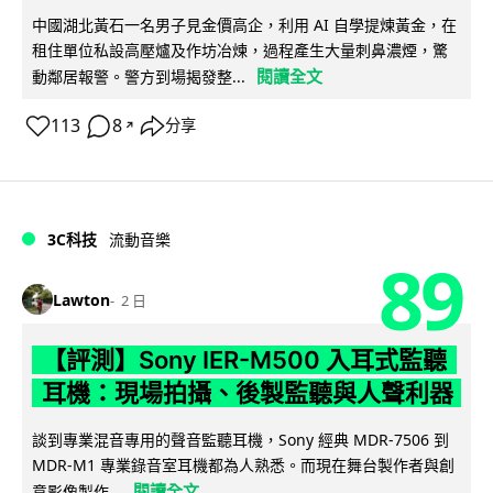
中國湖北黃石一名男子見金價高企，利用 AI 自學提煉黃金，在
租住單位私設高壓爐及作坊冶煉，過程產生大量刺鼻濃煙，驚
閱讀全文
動鄰居報警。警方到場揭發整...
113
8
分享
↗
3C科技
流動音樂
89
Lawton
2 日
【評測】Sony IER-M500 入耳式監聽
耳機：現場拍攝、後製監聽與人聲利器
談到專業混音專用的聲音監聽耳機，Sony 經典 MDR-7506 到
MDR-M1 專業錄音室耳機都為人熟悉。而現在舞台製作者與創
閱讀全文
意影像製作...