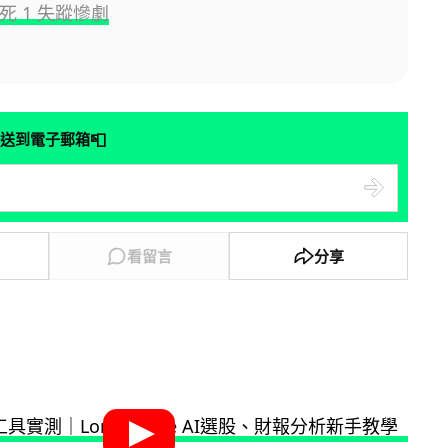
 死 1 失蹤慘劇
📮
送到電子郵箱
看留言
分享