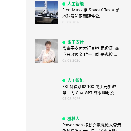
人工智能
Elon Musk 稱 SpaceX Tesla 是
地球最強兩間硬件公...
05.08.2026
電子支付
當電子支付大行其道 屈穎妍: 商
戶只收現金 唯一可能是逃稅 ...
05.08.2026
人工智能
FBI 探員涉盜 100 萬美元加密
幣 向 ChatGPT 尋求理財及...
05.08.2026
機械人
Powerman 移動充電機械人登港
免鋪樁為的士小巴「送電上門」