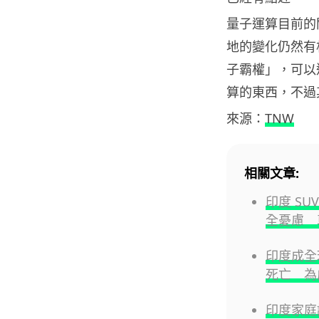
量子運算目前的
地的變化仍然有相
子霸權」，可以
算的東西，不過
來源：
TNW
相關文章:
印度 S
全憂慮 
印度成全球
死亡 為
印度家庭