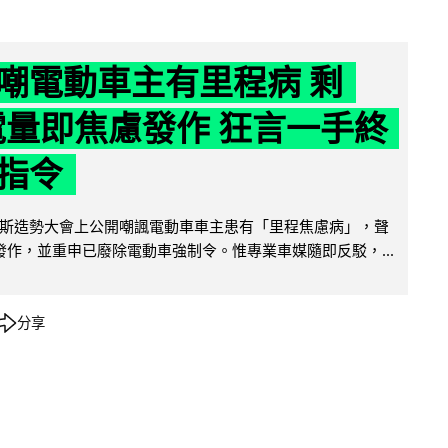
嘲電動車主有里程病 剩
 電量即焦慮發作 狂言一手終
指令
斯造勢大會上公開嘲諷電動車車主患有「里程焦慮病」，聲
便發作，並重申已廢除電動車強制令。惟專業車媒隨即反駁，...
分享