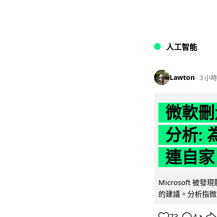
人工智能
Lawton
3 小時
微軟刪走
分析: 
連自家 
Microsoft 
的建議。分析指微軟同
↗