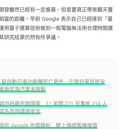
開發雖然已經有一定進展，但是要真正帶來翻天覆
當的距離。早前 Google 表示自己已經達到「量
運用量子運算技術做到一般電腦無法用合理時間運
其研究結果仍然有所爭議。
UV 疑自動召車功能釀死亡意外 引發自駕技術安
車廠認為汽車未啟動
自拍最危險國家 11 年間 271 宗事故 214 人
成名忽視環境安全
誤信 Google 地圖導航 駛上損壞舊橋後墮