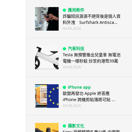
應用軟件
詐騙短訊源源不絕背後是個人資
料外洩 Surfshark Antisca...
04.08.2026
汽車科技
Tesla 無預警推出兒童車 無電池
電機一樣秒殺 炒至約港幣39萬
04.08.2026
iPhone app
歐盟再發功 Apple 終答應
iPhone 跨機剪貼簿將可貼 ...
04.08.2026
攝影文化
Sony 授權鏡頭名單公佈 中國廠