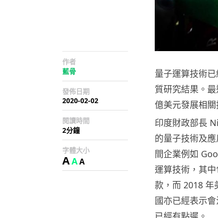
作者
藍骨
量子運算技術已
質研究結果。最近
發佈日期
2020-02-02
億美元發展相關
閱讀時間
印度財政部長 Ni
2分鐘
的量子技術及應
字體大小
間企業例如 Go
A
A
A
運算技術，其中包
款，而 2018
國亦已經表示會
已經有點遲。