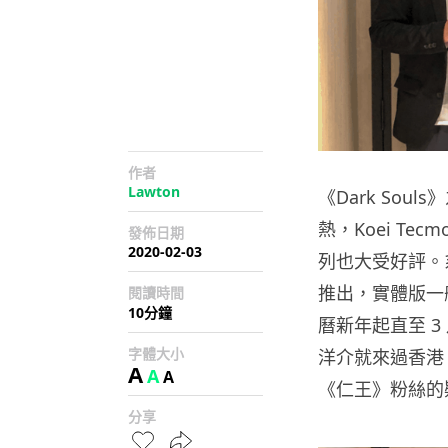
作者
Lawton
《Dark So
熱，Koei T
發佈日期
2020-02-03
列也大受好評。系
推出，實體版一般
閱讀時間
10分鐘
曆新年起直至 3
字體大小
洋介就來過香港，
A
A
A
《仁王》粉絲的
分享