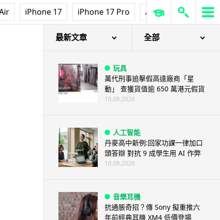
Air
iPhone 17
iPhone 17 Pro
AirPods Pro 3
Ap
最新文章
全部
玩具
萬代刑事追擊假高達廠商「星
動」 查獲貨值逾 650 萬港元假貨
10.08.2026
人工智能
丹麥高中新例:回家功課一律加口
頭答辯 對抗 9 成學生用 AI 作弊
10.08.2026
音樂耳機
抗通脹奇招？傳 Sony 擬重推六
年前經典耳機 XM4 低價登場