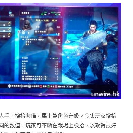
人手上撿拾裝備，馬上為角色升級。今集玩家撿拾
同的數值，玩家可不斷在戰場上檢拾，以取得最好