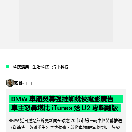
科技娛樂
生活科技
汽車科技
藍骨
1 日
BMW 車廂熒幕強推蜘蛛俠電影廣告
車主怒轟堪比 iTunes 送 U2 專輯翻版
BMW 近日透過無線更新向全球逾 70 個市場車輛中控熒幕推送
《蜘蛛俠：英雄重生》宣傳動畫，啟動車輛即彈出通知，觸發