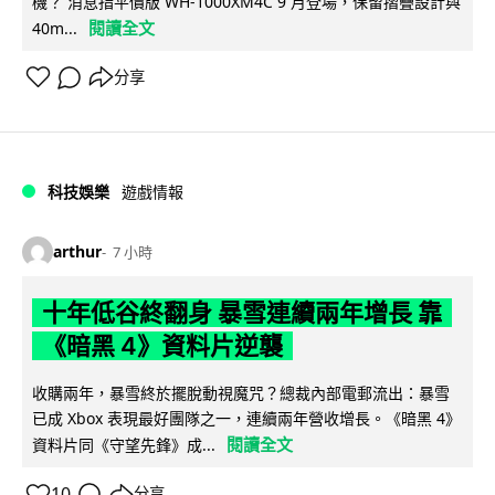
機？ 消息指平價版 WH-1000XM4C 9 月登場，保留摺疊設計與
閱讀全文
40m...
分享
科技娛樂
遊戲情報
arthur
7 小時
十年低谷終翻身 暴雪連續兩年增長 靠
《暗黑 4》資料片逆襲
收購兩年，暴雪終於擺脫動視魔咒？總裁內部電郵流出：暴雪
已成 Xbox 表現最好團隊之一，連續兩年營收增長。《暗黑 4》
閱讀全文
資料片同《守望先鋒》成...
10
分享