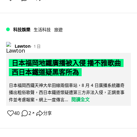
科技娛樂
生活科技
旅遊
Lawton
1 日
日本福岡地鐵廣播被入侵 播不雅歌曲
西日本鐵道疑黑客所為
日本福岡西鐵天神大牟田線兩個車站，8 月 4 日廣播系統離奇
播出粗俗歌聲，西日本鐵道懷疑遭第三方非法入侵，正調查事
閱讀全文
件並考慮報案。網上一度傳言...
40
2
分享
↗