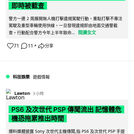
即時被截查
警方一連 2 周展開無人機打擊違規駕駛行動，重點打擊不專注
駕駛及重型車輛使用快線，一旦發現違規即由地面交通警截
閱讀全文
查。行動配合警方今年上半年致命...
71
11
分享
↗
科技娛樂
遊戲情報
Lawton
3 小時
PS6 及次世代 PSP 傳聞流出 記憶體危
機恐拖累推出時間
爆料媒體披露 Sony 次世代主機傳聞,指 PS6 及次世代 PSP 手提