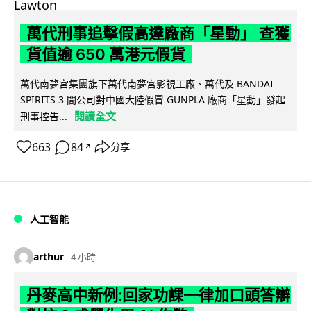
萬代刑事追擊假高達廠商「星動」 查獲
貨值逾 650 萬港元假貨
萬代南夢宮集團旗下萬代南夢宮影視工廠、萬代及 BANDAI
SPIRITS 3 間公司對中國大陸假冒 GUNPLA 廠商「星動」發起
閱讀全文
刑事控告...
663
84
分享
↗
人工智能
arthur
4 小時
丹麥高中新例:回家功課一律加口頭答辯