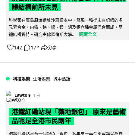
體結構前所未見
科學家在廣島原爆遺址沙灘樣本中，發現一種從未有記錄的多
元素合金，由鐵、鉻、鎳、錳、鉬及鋁六種金屬混合而成，晶
閱讀全文
體結構獨特。研究由佛羅倫斯大學...
142
17
分享
↗
科技娛樂
生活娛樂
城中熱話
Lawton
1 日
港鐵紅磡站現「黐地銀包」 原來是藝術
品呃足全港市民兩年
港鐵紅磡站月台一個銀色「銀包」多年來一再令乘客誤以為有