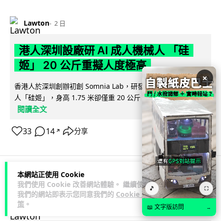
Lawton
2 日
港人深圳設廠研 AI 成人機械人 「硅
姬」 20 公斤重擬人度極高
×
香港人於深圳創辦初創 Somnia Lab，研發出首款 AI 性愛機械
人「硅姬」，身高 1.75 米卻僅重 20 公斤，內置 165 種親密...
閱讀全文
33
14
分享
↗
本網站正使用 Cookie
人工智能
我們使用 Cookie 改善網站體驗。 繼續使用
🎵
⛶
我們的網站即表示您同意我們的
Cookie 政
策
。
📖 文字版訪問
Lawton
→
2 日