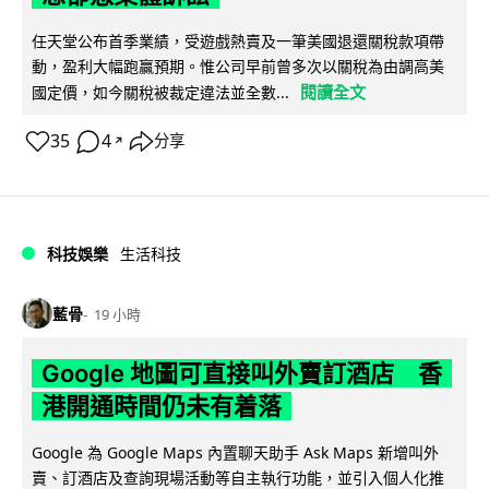
任天堂公布首季業績，受遊戲熱賣及一筆美國退還關稅款項帶
動，盈利大幅跑贏預期。惟公司早前曾多次以關稅為由調高美
閱讀全文
國定價，如今關稅被裁定違法並全數...
35
4
分享
↗
科技娛樂
生活科技
藍骨
19 小時
Google 地圖可直接叫外賣訂酒店 香
港開通時間仍未有着落
Google 為 Google Maps 內置聊天助手 Ask Maps 新增叫外
賣、訂酒店及查詢現場活動等自主執行功能，並引入個人化推