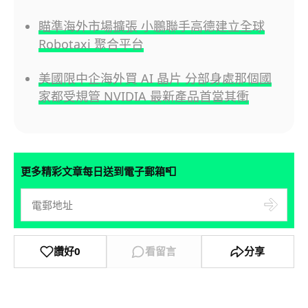
瞄準海外市場擴張 小鵬聯手高德建立全球
Robotaxi 聚合平台
美國限中企海外買 AI 晶片 分部身處那個國
家都受規管 NVIDIA 最新產品首當其衝
📮
更多精彩文章每日送到電子郵箱
讚好
0
看留言
分享