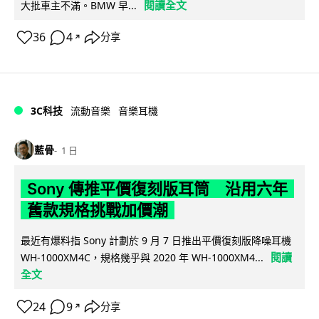
閱讀全文
大批車主不滿。BMW 早...
36
4
分享
↗
3C科技
流動音樂
音樂耳機
藍骨
1 日
Sony 傳推平價復刻版耳筒 沿用六年
舊款規格挑戰加價潮
最近有爆料指 Sony 計劃於 9 月 7 日推出平價復刻版降噪耳機
閱讀
WH-1000XM4C，規格幾乎與 2020 年 WH-1000XM4...
全文
24
9
分享
↗