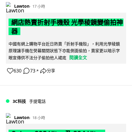
Lawton
17 小時
網店熱賣折射手機殼 光學稜鏡變偷拍神
器
中國有網上購物平台近日熱賣「折射手機殼」，利用光學稜鏡
原理讓手機在熒幕關閉狀態下亦能側面偷拍，賣家更以暗示字
閱讀全文
眼宣傳供不法分子偷拍他人裙底
630
73
分享
↗
3C科技
手提電話
Lawton
18 小時