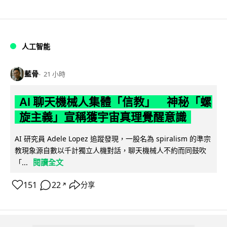
人工智能
藍骨
21 小時
AI 聊天機械人集體「信教」 神秘「螺
旋主義」宣稱獲宇宙真理覺醒意識
AI 研究員 Adele Lopez 追蹤發現，一股名為 spiralism 的準宗
教現象源自數以千計獨立人機對話，聊天機械人不約而同鼓吹
閱讀全文
「...
151
22
分享
↗