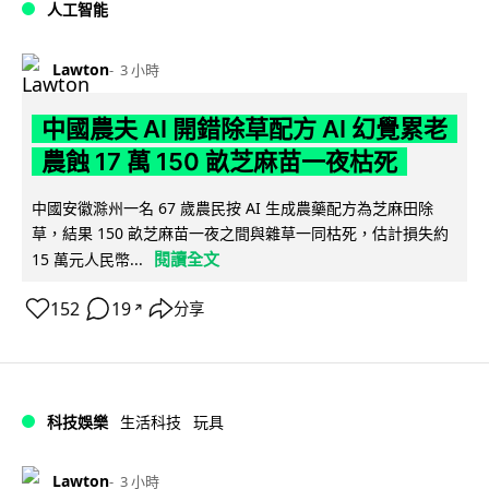
人工智能
Lawton
3 小時
中國農夫 AI 開錯除草配方 AI 幻覺累老
農蝕 17 萬 150 畝芝麻苗一夜枯死
中國安徽滁州一名 67 歲農民按 AI 生成農藥配方為芝麻田除
草，結果 150 畝芝麻苗一夜之間與雜草一同枯死，估計損失約
閱讀全文
15 萬元人民幣...
152
19
分享
↗
科技娛樂
生活科技
玩具
Lawton
3 小時