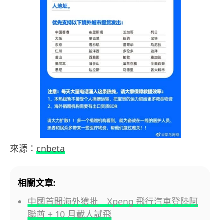
來源：
cnbeta
相關文章:
中國首間海外獲批 Xpeng 飛行汽車登陸阿
聯酋 + 10 月載人試飛