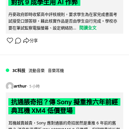
對抗 9 成學生用 AI 作弊
丹麥政府即時收緊高中評核規則，要求學生為在家完成書面考
試接受口頭答辯，藉此核實作品是否由學生自行完成。學校亦
閱讀全文
要在筆試監察電腦螢幕、設定網絡防...
分享
3C科技
流動音樂
音樂耳機
arthur
5 小時
抗通脹奇招？傳 Sony 擬重推六年前經
典耳機 XM4 低價登場
耳機越賣越貴，Sony 應對通脹的奇招居然是重推 6 年前的舊