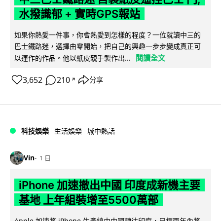
水撥識郁 + 實時GPS報站
如果你熱愛一件事，你會熱愛到怎樣的程度？一位就讀中三的
巴士鐵路迷，選擇由零開始，把自己的興趣一步步變成真正可
閱讀全文
以運作的作品。他以紙皮親手製作出...
3,652
210
分享
↗
科技娛樂
生活娛樂
城中熱話
Vin
1 日
iPhone 加速撤出中國 印度成新機主要
基地 上年組裝增至5500萬部
Apple 加速將 iPhone 生產線由中國轉往印度，目標兩年內將