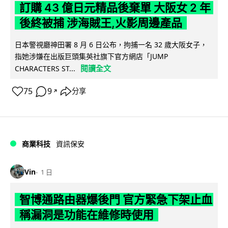
訂購 43 億日元精品後棄單 大阪女 2 年
後終被捕 涉海賊王,火影周邊產品
日本警視廳神田署 8 月 6 日公布，拘捕一名 32 歲大阪女子，
指她涉嫌在出版巨頭集英社旗下官方網店「JUMP
閱讀全文
CHARACTERS ST...
75
9
分享
↗
商業科技
資訊保安
Vin
1 日
智博通路由器爆後門 官方緊急下架止血
稱漏洞是功能在維修時使用