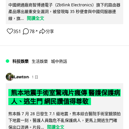
中國網通廠商智博通電子（Zbtlink Electronics）旗下的路由器
產品爆出嚴重安全漏洞，被發現每 35 秒便會與中國伺服器連
閱讀全文
線，旗...
351
78
分享
↗
科技娛樂
生活娛樂
城中熱話
Lawton
1 日
熊本地震手術室驚魂片瘋傳 醫護保護病
人、逃生門 網民讚值得尊敬
熊本縣 7 月 28 日發生 7.1 級地震，熊本綜合醫院手術室鏡頭拍
下地震一刻，醫護人員臨危不亂保護病人，更馬上開逃生門確
閱讀全文
保出口流通。片段...