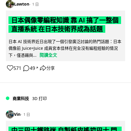
Lawton
1 日
日本偶像零編程知識 靠 AI 搞了一整個
直播系統 在日本技術界成為話題
日本 AI 技術界近日出現了一個引發廣泛討論的熱門話題：日本
偶像前 Juice=Juice 成員宮本佳林在完全沒有編程經驗的情況
閱讀全文
下，僅憑藉與...
571
49
分享
↗
商業科技
3D 打印
Vin
1 日
中三巴士鐵路迷 自製紙皮遙控巴士 門,