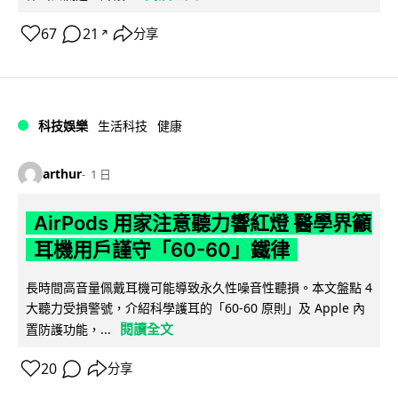
67
21
分享
↗
科技娛樂
生活科技
健康
arthur
1 日
AirPods 用家注意聽力響紅燈 醫學界籲
耳機用戶謹守「60-60」鐵律
長時間高音量佩戴耳機可能導致永久性噪音性聽損。本文盤點 4
大聽力受損警號，介紹科學護耳的「60-60 原則」及 Apple 內
閱讀全文
置防護功能，...
20
分享