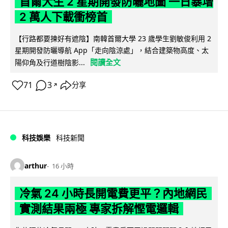
首爾大生 2 星期開發防曬地圖 一日暴增
2 萬人下載衝榜首
【行路都要揀好有遮陰】南韓首爾大學 23 歲學生劉敏俊利用 2
星期開發防曬導航 App「走向陰涼處」，結合建築物高度、太
閱讀全文
陽仰角及行道樹陰影...
71
3
分享
↗
科技娛樂
科技新聞
arthur
16 小時
冷氣 24 小時長開電費更平？內地網民
實測結果兩極 專家拆解慳電邏輯