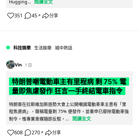
閱讀全文
Hugging...
351
45
分享
↗
科技娛樂
生活娛樂
城中熱話
Vin
1 日
特朗普嘲電動車主有里程病 剩 75% 電
量即焦慮發作 狂言一手終結電車指令
特朗普在拉斯維加斯造勢大會上公開嘲諷電動車車主患有「里
程焦慮病」，聲稱電量剩 75% 便發作，並重申已廢除電動車強
閱讀全文
制令。惟專業車媒隨即反駁，...
608
270
分享
↗