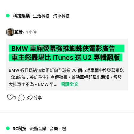
科技娛樂
生活科技
汽車科技
藍骨
4 小時
BMW 車廂熒幕強推蜘蛛俠電影廣告
車主怒轟堪比 iTunes 送 U2 專輯翻版
BMW 近日透過無線更新向全球逾 70 個市場車輛中控熒幕推送
《蜘蛛俠：英雄重生》宣傳動畫，啟動車輛即彈出通知，觸發
閱讀全文
大批車主不滿。BMW 早...
1
分享
3C科技
流動音樂
音樂耳機