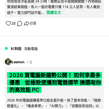
你信唔信冷氣長開 24 小時，電費反而平過開開關關？內地網民
實測結果兩極，有人一個月電費只需 118 元人民幣，有人飆到
閱讀全文
過千。電力部門話不能...
28
分享
3C科技
流動電腦
Lawton
1 日
2026 買電腦新趨勢公開！ 如何享最多
優惠 從極致便攜到電競標竿 揀選啱你
的高效能 PC
2026 年的電腦選購基準已經全面升級。除了基本效能，「極致
輕量化」、「機身美學」、「AI算力」、「前瞻技術加持」以