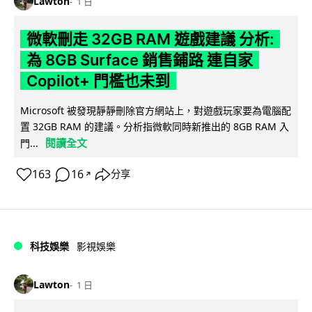
Lawton
1 日
微軟刪走 32GB RAM 遊戲建議 分析:
為 8GB Surface 銷售鋪路 連自家
Copilot+ 門檻也未到
Microsoft 被發現靜靜刪除官方網站上，對遊戲玩家要為電腦配
置 32GB RAM 的建議。分析指微軟同時新推出的 8GB RAM 入
閱讀全文
門...
163
16
分享
↗
科技娛樂
影視娛樂
Lawton
1 日