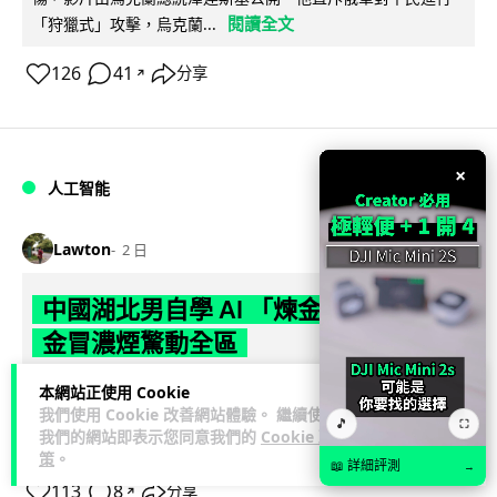
閱讀全文
「狩獵式」攻擊，烏克蘭...
126
41
分享
↗
×
人工智能
Lawton
2 日
中國湖北男自學 AI 「煉金術」 屋內煉
金冒濃煙驚動全區
中國湖北黃石一名男子見金價高企，利用 AI 自學提煉黃金，在
本網站正使用 Cookie
我們使用 Cookie 改善網站體驗。 繼續使用
租住單位私設高壓爐及作坊冶煉，過程產生大量刺鼻濃煙，驚
🎵
⛶
我們的網站即表示您同意我們的
Cookie 政
閱讀全文
動鄰居報警。警方到場揭發整...
策
。
📖 詳細評測
→
113
8
分享
↗