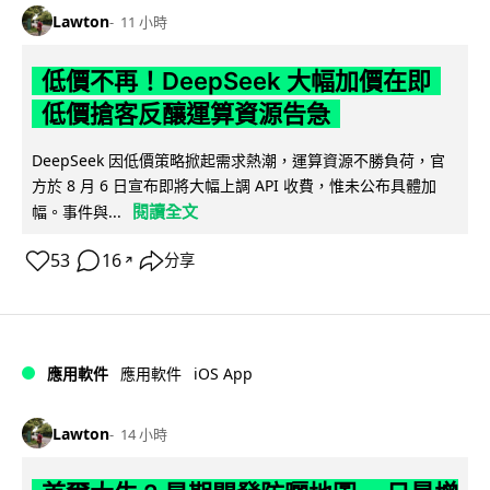
Lawton
11 小時
低價不再！DeepSeek 大幅加價在即
低價搶客反釀運算資源告急
DeepSeek 因低價策略掀起需求熱潮，運算資源不勝負荷，官
方於 8 月 6 日宣布即將大幅上調 API 收費，惟未公布具體加
閱讀全文
幅。事件與...
53
16
分享
↗
iOS App
應用軟件
應用軟件
Lawton
14 小時