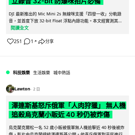
立錄音 32-bit 防爆咪拍片必備
DJI 最新推出的 Mic Mini 2s 無線咪支援「四發一收」分軌錄
音，並首度下放 32-bit Float 浮點內錄功能。本文經實測其...
閱讀全文
251
1
分享
↗
科技娛樂
生活娛樂
城中熱話
Lawton
2 日
澤連斯基怒斥俄軍「人肉狩獵」 無人機
追殺烏克蘭小販近 40 秒仍被炸傷
烏克蘭克爾松一名 52 歲小販被俄軍無人機追擊近 40 秒後被炸
傷，影片由烏克蘭總統澤連斯基公開。他直斥俄軍對平民進行