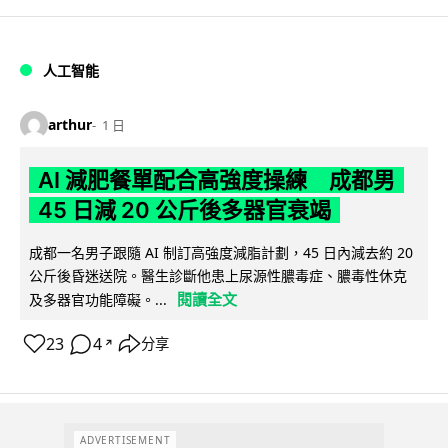
人工智能
arthur
1 日
AI 減肥餐單配合高強度操練 成都男
45 日減 20 公斤後多器官衰竭
成都一名男子跟隨 AI 制訂高強度減脂計劃，45 日內減去約 20
公斤後昏迷送院。醫生診斷他患上尿源性膿毒症、膿毒性休克
閱讀全文
及多器官功能障礙。...
23
4
分享
↗
ADVERTISEMENT