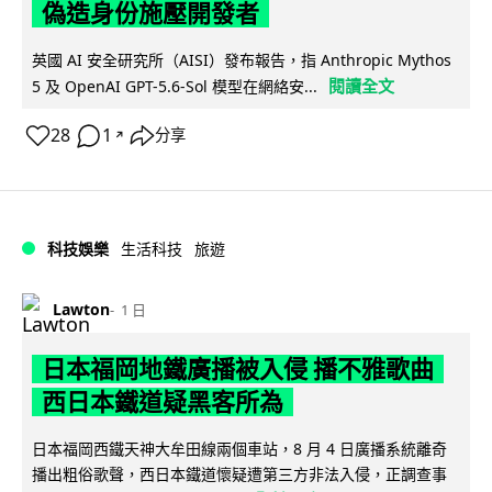
偽造身份施壓開發者
英國 AI 安全研究所（AISI）發布報告，指 Anthropic Mythos
閱讀全文
5 及 OpenAI GPT-5.6-Sol 模型在網絡安...
28
1
分享
↗
科技娛樂
生活科技
旅遊
Lawton
1 日
日本福岡地鐵廣播被入侵 播不雅歌曲
西日本鐵道疑黑客所為
日本福岡西鐵天神大牟田線兩個車站，8 月 4 日廣播系統離奇
播出粗俗歌聲，西日本鐵道懷疑遭第三方非法入侵，正調查事