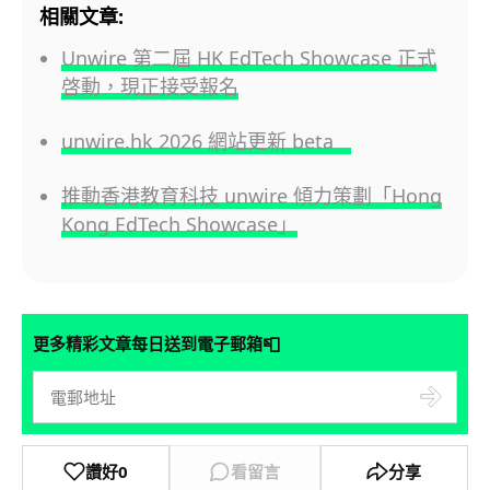
相關文章:
Unwire 第二屆 HK EdTech Showcase 正式
啓動，現正接受報名
unwire.hk 2026 網站更新 beta
推動香港教育科技 unwire 傾力策劃「Hong
Kong EdTech Showcase」
📮
更多精彩文章每日送到電子郵箱
讚好
0
看留言
分享