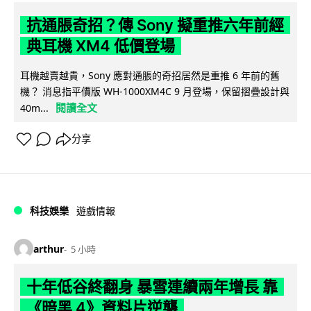
抗通脹奇招？傳 Sony 擬重推六年前經
典耳機 XM4 低價登場
耳機越賣越貴，Sony 應對通脹的奇招居然是重推 6 年前的舊
機？ 消息指平價版 WH-1000XM4C 9 月登場，保留摺疊設計與
閱讀全文
40m...
分享
科技娛樂
遊戲情報
arthur
5 小時
十年低谷終翻身 暴雪連續兩年增長 靠
《暗黑 4》資料片逆襲