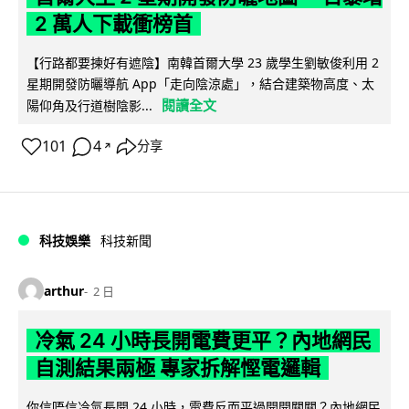
2 萬人下載衝榜首
【行路都要揀好有遮陰】南韓首爾大學 23 歲學生劉敏俊利用 2
星期開發防曬導航 App「走向陰涼處」，結合建築物高度、太
閱讀全文
陽仰角及行道樹陰影...
101
4
分享
↗
科技娛樂
科技新聞
arthur
2 日
冷氣 24 小時長開電費更平？內地網民
自測結果兩極 專家拆解慳電邏輯
你信唔信冷氣長開 24 小時，電費反而平過開開關關？內地網民