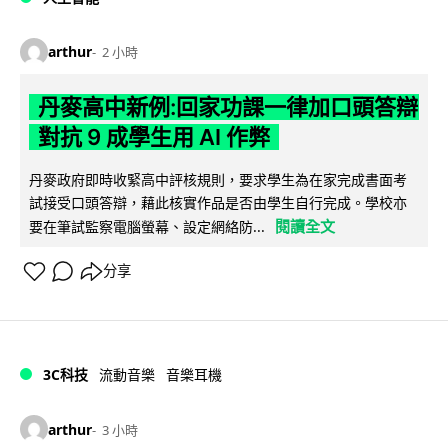
arthur
2 小時
丹麥高中新例:回家功課一律加口頭答辯
對抗 9 成學生用 AI 作弊
丹麥政府即時收緊高中評核規則，要求學生為在家完成書面考
試接受口頭答辯，藉此核實作品是否由學生自行完成。學校亦
閱讀全文
要在筆試監察電腦螢幕、設定網絡防...
分享
3C科技
流動音樂
音樂耳機
arthur
3 小時