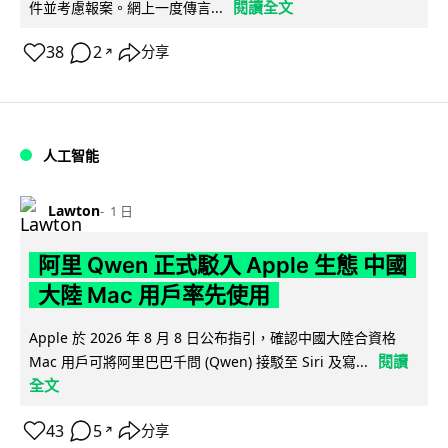
閱讀全文
件並考慮報案。網上一度傳言...
38
2
分享
↗
人工智能
Lawton
1 日
阿里 Qwen 正式駁入 Apple 生態 中國
大陸 Mac 用戶率先使用
Apple 於 2026 年 8 月 8 日公布指引，確認中國大陸合資格
閱讀
Mac 用戶可將阿里巴巴千問 (Qwen) 接駁至 Siri 及寫...
全文
43
5
分享
↗