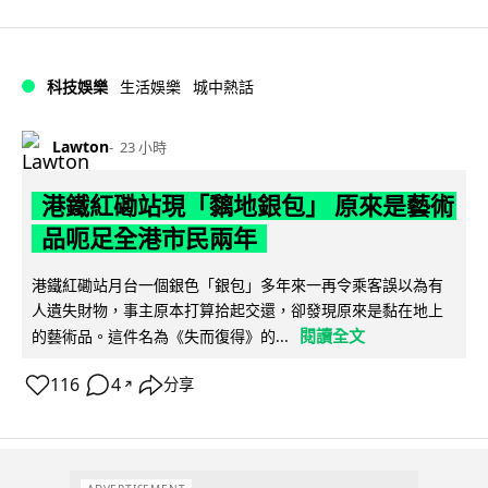
科技娛樂
生活娛樂
城中熱話
Lawton
23 小時
港鐵紅磡站現「黐地銀包」 原來是藝術
品呃足全港市民兩年
港鐵紅磡站月台一個銀色「銀包」多年來一再令乘客誤以為有
人遺失財物，事主原本打算拾起交還，卻發現原來是黏在地上
閱讀全文
的藝術品。這件名為《失而復得》的...
116
4
分享
↗