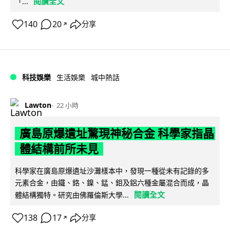
閱讀全文
「...
140
20
分享
↗
科技娛樂
生活娛樂
城中熱話
Lawton
22 小時
廣島原爆遺址驚現神秘合金 科學家指晶
體結構前所未見
科學家在廣島原爆遺址沙灘樣本中，發現一種從未有記錄的多
元素合金，由鐵、鉻、鎳、錳、鉬及鋁六種金屬混合而成，晶
閱讀全文
體結構獨特。研究由佛羅倫斯大學...
138
17
分享
↗