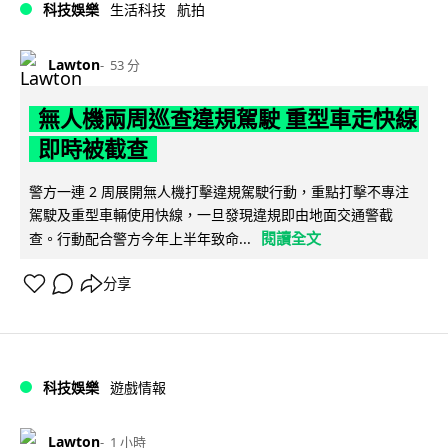
科技娛樂
生活科技
航拍
Lawton
53 分
無人機兩周巡查違規駕駛 重型車走快線
即時被截查
警方一連 2 周展開無人機打擊違規駕駛行動，重點打擊不專注
駕駛及重型車輛使用快線，一旦發現違規即由地面交通警截
閱讀全文
查。行動配合警方今年上半年致命...
分享
科技娛樂
遊戲情報
Lawton
1 小時