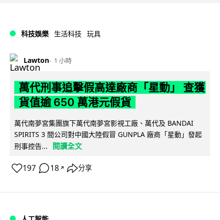
科技娛樂
生活科技
玩具
Lawton
1 小時
萬代刑事追擊假高達廠商「星動」 查獲
貨值逾 650 萬港元假貨
萬代南夢宮集團旗下萬代南夢宮影視工廠、萬代及 BANDAI
SPIRITS 3 間公司對中國大陸假冒 GUNPLA 廠商「星動」發起
閱讀全文
刑事控告...
197
18
分享
↗
人工智能