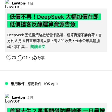
Lawton
1 日
低價不再！DeepSeek 大幅加價在即
低價搶客反釀運算資源告急
DeepSeek 因低價策略掀起需求熱潮，運算資源不勝負荷，官
方於 8 月 6 日宣布即將大幅上調 API 收費，惟未公布具體加
閱讀全文
幅。事件與...
70
21
分享
↗
iOS App
應用軟件
應用軟件
Lawton
2 日
首爾大生 2 星期開發防曬地圖 一日暴增