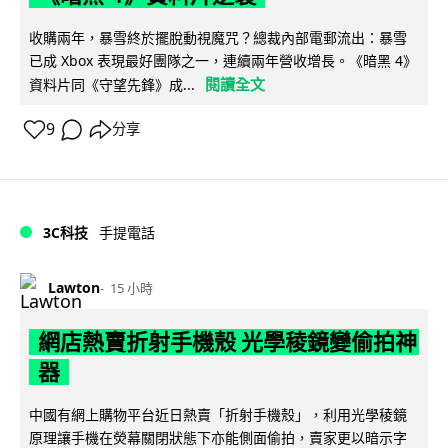
收購兩年，暴雪終於擺脫動視魔咒？總裁內部電郵流出：暴雪
已成 Xbox 表現最好團隊之一，連續兩年營收增長。《暗黑 4》
閱讀全文
資料片同《守望先鋒》成...
9
分享
3C科技
手提電話
Lawton
15 小時
網店熱賣折射手機殼 光學稜鏡變偷拍神
器
中國有網上購物平台近日熱賣「折射手機殼」，利用光學稜鏡
原理讓手機在熒幕關閉狀態下亦能側面偷拍，賣家更以暗示字