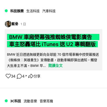
科技娛樂
生活科技
汽車科技
藍骨
1 日
BMW 車廂熒幕強推蜘蛛俠電影廣告
車主怒轟堪比 iTunes 送 U2 專輯翻版
BMW 近日透過無線更新向全球逾 70 個市場車輛中控熒幕推送
《蜘蛛俠：英雄重生》宣傳動畫，啟動車輛即彈出通知，觸發
閱讀全文
大批車主不滿。BMW 早...
34
4
分享
↗
3C科技
流動音樂
音樂耳機