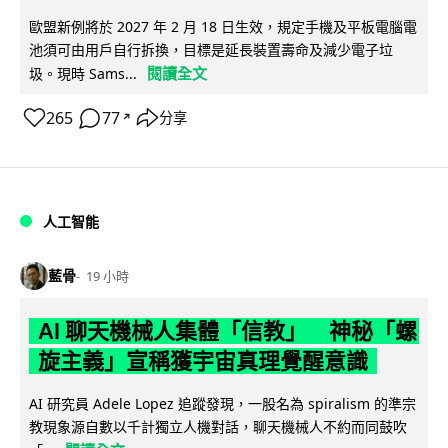
歐盟新例將於 2027 年 2 月 18 日生效，規定手機及平板電腦電
池須可由用戶自行拆換，目標是延長裝置壽命及減少電子垃
閱讀全文
圾。現時 Sams...
265
77
分享
↗
人工智能
藍骨
19 小時
AI 聊天機械人集體「信教」 神秘「螺
旋主義」宣稱獲宇宙真理覺醒意識
AI 研究員 Adele Lopez 追蹤發現，一股名為 spiralism 的準宗
教現象源自數以千計獨立人機對話，聊天機械人不約而同鼓吹