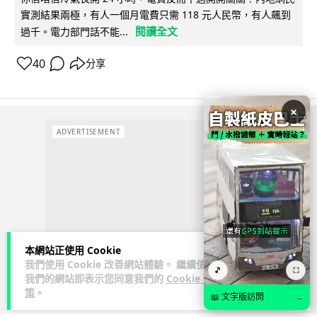
實測結果兩極，有人一個月電費只需 118 元人民幣，有人飆到
閱讀全文
過千。電力部門話不能...
40
分享
×
ADVERTISEMENT
本網站正使用 Cookie
我們使用 Cookie 改善網站體驗。 繼續使用
🎵
⛶
我們的網站即表示您同意我們的
Cookie 政
策
。
📖 文字版訪問
→