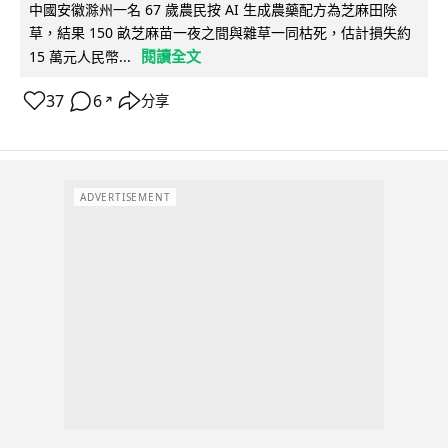
中國安徽滁州一名 67 歲農民按 AI 生成農藥配方為芝麻田除
草，結果 150 畝芝麻苗一夜之間與雜草一同枯死，估計損失約
閱讀全文
15 萬元人民幣...
37
6
分享
↗
ADVERTISEMENT