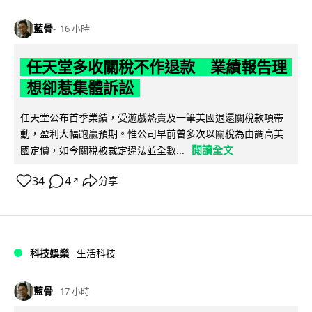
藍骨
16 小時
任天堂多收關稅不作退款 業績報告理
想卻惹集體訴訟
任天堂公布首季業績，受遊戲熱賣及一筆美國退還關稅款項帶
動，盈利大幅跑贏預期。惟公司早前曾多次以關稅為由調高美
閱讀全文
國定價，如今關稅被裁定違法並全數...
34
4
分享
↗
科技娛樂
生活科技
藍骨
17 小時