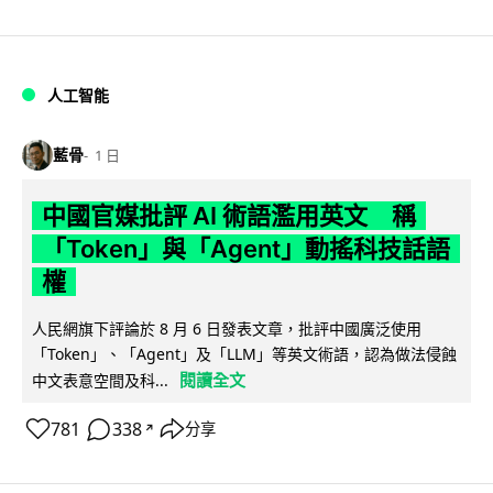
人工智能
藍骨
1 日
中國官媒批評 AI 術語濫用英文 稱
「Token」與「Agent」動搖科技話語
權
人民網旗下評論於 8 月 6 日發表文章，批評中國廣泛使用
「Token」、「Agent」及「LLM」等英文術語，認為做法侵蝕
閱讀全文
中文表意空間及科...
781
338
分享
↗