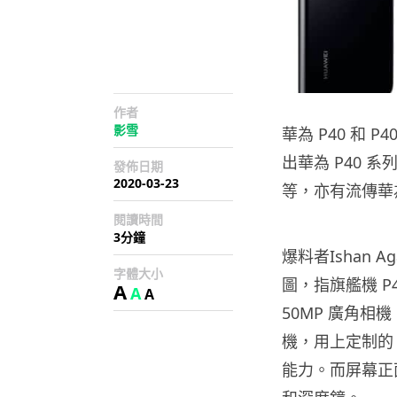
作者
影雪
華為 P40 和 P
出華為 P40
發佈日期
2020-03-23
等，亦有流傳華為
閱讀時間
3分鐘
爆料者Ishan A
字體大小
圖，指旗艦機 P40 
A
A
A
50MP 廣角相機
機，用上定制的 Hu
能力。而屏幕正