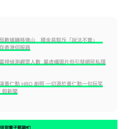
金局數據轉移佛山 積金易駁斥「說法不實」
存香港伺服器
電視偵測觀眾人數 屬虛構圖片但引發網民私隱
演黃仁勳 HBO 劇照 一切源於黃仁勳一句玩笑
I 假新聞
📮
送到電子郵箱