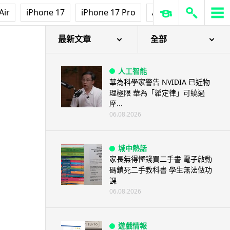
Air
iPhone 17
iPhone 17 Pro
AirPods Pro 3
Ap
最新文章
全部
人工智能
華為科學家警告 NVIDIA 已近物
理極限 華為「韜定律」可繞過
摩...
06.08.2026
城中熱話
家長無得慳錢買二手書 電子啟動
碼鎖死二手教科書 學生無法做功
課
06.08.2026
遊戲情報