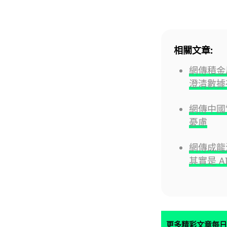
相關文章:
網傳積
澄清數據
網傳中國
憂慮
網傳成龍
其實是 A
更多精彩文章每日