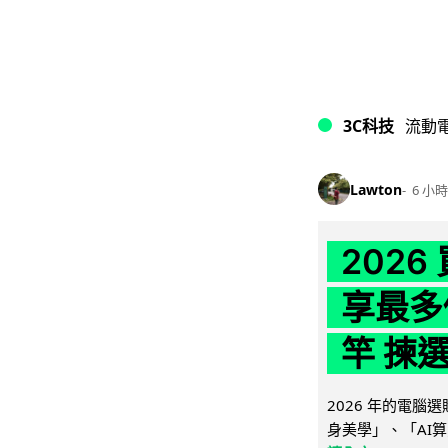
3C科技
流動
Lawton
6 小時
202
享最多
竿 揀
2026 年的電
身美學」、「AI算