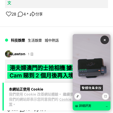
文
28
4
分享
↗
×
科技娛樂
生活娛樂
城中熱話
Lawton
1 日
港夫婦澳門的士拾相機 據為己有被的士
Cam 睇到 2 個月後再入境被捕
一對香港夫婦今年 5 月遊澳門乘的士拾獲他人遺留相機及電
本網站正使用 Cookie
池，拾遺不報並帶返香港自用。兩人本月 2 日經港珠澳大橋再
我們使用 Cookie 改善網站體驗。 繼續使用
🎵
⛶
閱讀全文
次入境澳門時，被治安警察局...
我們的網站即表示您同意我們的
Cookie 政
策
。
📖 詳細評測
→
539
75
分享
↗