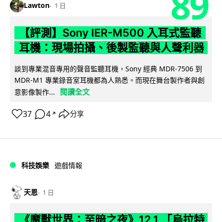
89
Lawton
1 日
【評測】Sony IER-M500 入耳式監聽
耳機：現場拍攝、後製監聽與人聲利器
談到專業混音專用的聲音監聽耳機，Sony 經典 MDR-7506 到
MDR-M1 專業錄音室耳機都為人熟悉。而現在舞台製作者與創
閱讀全文
意影像製作...
37
4
分享
↗
科技娛樂
遊戲情報
天恩
1 日
《魔獸世界：至暗之夜》12.1 「烏拉特