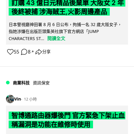
訂購 43 億日元精品後棄單 大阪女 2 年
後終被捕 涉海賊王,火影周邊產品
日本警視廳神田署 8 月 6 日公布，拘捕一名 32 歲大阪女子，
指她涉嫌在出版巨頭集英社旗下官方網店「JUMP
閱讀全文
CHARACTERS ST...
55
8
分享
↗
商業科技
資訊保安
Vin
12 小時
智博通路由器爆後門 官方緊急下架止血
稱漏洞是功能在維修時使用