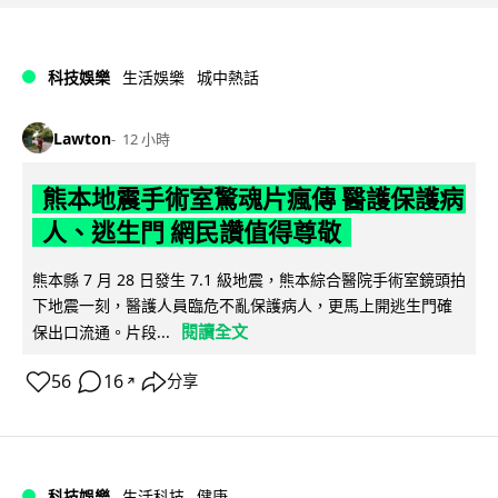
科技娛樂
生活娛樂
城中熱話
Lawton
12 小時
熊本地震手術室驚魂片瘋傳 醫護保護病
人、逃生門 網民讚值得尊敬
熊本縣 7 月 28 日發生 7.1 級地震，熊本綜合醫院手術室鏡頭拍
下地震一刻，醫護人員臨危不亂保護病人，更馬上開逃生門確
閱讀全文
保出口流通。片段...
56
16
分享
↗
科技娛樂
生活科技
健康