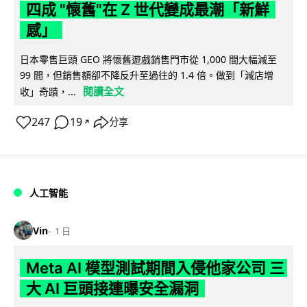
四成 "懷舊"在 Z 世代變成最潮「新鮮
感」
日本零售巨頭 GEO 將懷舊遊戲銷售門市從 1,000 間大幅減至
99 間，但銷售額卻不降反升至過往的 1.4 倍。做到「減店增
閱讀全文
收」奇蹟，...
247
19
分享
↗
人工智能
Vin
1 日
Meta AI 模型測試期間入侵他家公司 三
大 AI 巨頭接連曝安全漏洞