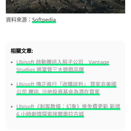
資料來源：
Softpedia
相關文章:
Ubisoft 啟動騰訊入股子公司 Vantage
Studios 將掌管三大遊戲品牌
Ubisoft 傳正進行「收購談判」 買家非美國
公司 騰訊, 沙地投資基金為潛在買家
Ubisoft《刺客教條：幻象》推免費更新 新增
6 小時劇情探索埃爾奧拉古城