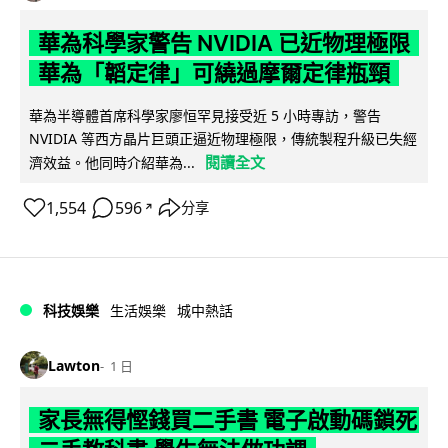
華為科學家警告 NVIDIA 已近物理極限
華為「韜定律」可繞過摩爾定律瓶頸
華為半導體首席科學家廖恒罕見接受近 5 小時專訪，警告
NVIDIA 等西方晶片巨頭正逼近物理極限，傳統製程升級已失經
閱讀全文
濟效益。他同時介紹華為...
1,554
596
分享
↗
科技娛樂
生活娛樂
城中熱話
Lawton
1 日
家長無得慳錢買二手書 電子啟動碼鎖死