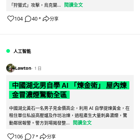
閱讀全文
「狩獵式」攻擊，烏克蘭...
104
40
分享
↗
人工智能
Lawton
1 日
中國湖北男自學 AI 「煉金術」 屋內煉
金冒濃煙驚動全區
中國湖北黃石一名男子見金價高企，利用 AI 自學提煉黃金，在
租住單位私設高壓爐及作坊冶煉，過程產生大量刺鼻濃煙，驚
閱讀全文
動鄰居報警。警方到場揭發整...
106
7
分享
↗