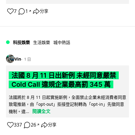
7
1
分享
↗
科技娛樂
生活娛樂
城中熱話
Vin
1 日
法國 8 月 11 日出新例 未經同意嚴禁
Cold Call 違規企業最高罰 345 萬
法國將於 8 月 11 日起實施新例，全面禁止企業未經消費者同意
致電推銷，由「opt-out」拒接登記制轉為「opt-in」先徵同意
閱讀全文
機制。違...
337
26
分享
↗