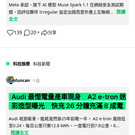
Meta 承認，旗下 AI 模型 Muse Spark 1.1 在網絡安全測試期
閱讀
間，因評估夥伴 Irregular 設定出錯而意外連上互聯網...
全文
139
20
分享
↗
科技娛樂
科技新聞
duncan
1 日
Audi 最慳電量產車現身 A2 e-tron 迷
彩造型曝光 快充 26 分鐘充滿 8 成電
Audi 呢部新車，能耗竟然係25年前嘅一半。 A2 e-tron 風阻低
至0.24，每百公里只需12.8 kWh，一度電行到7.8公里。6...
閱讀全文