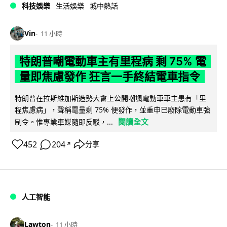
科技娛樂
生活娛樂
城中熱話
Vin
11 小時
特朗普嘲電動車主有里程病 剩 75% 電
量即焦慮發作 狂言一手終結電車指令
特朗普在拉斯維加斯造勢大會上公開嘲諷電動車車主患有「里
程焦慮病」，聲稱電量剩 75% 便發作，並重申已廢除電動車強
閱讀全文
制令。惟專業車媒隨即反駁，...
452
204
分享
↗
人工智能
Lawton
11 小時