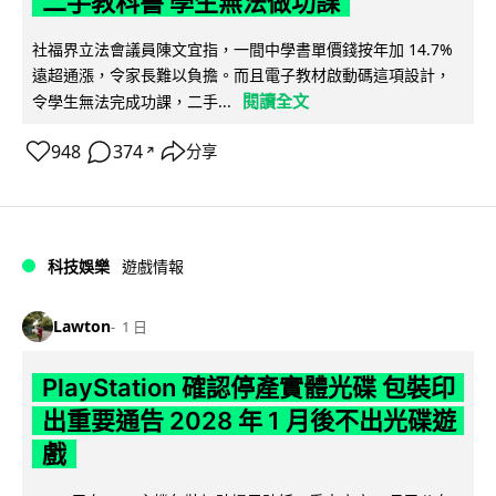
二手教科書 學生無法做功課
社福界立法會議員陳文宜指，一間中學書單價錢按年加 14.7%
遠超通漲，令家長難以負擔。而且電子教材啟動碼這項設計，
閱讀全文
令學生無法完成功課，二手...
948
374
分享
↗
科技娛樂
遊戲情報
Lawton
1 日
PlayStation 確認停產實體光碟 包裝印
出重要通告 2028 年 1 月後不出光碟遊
戲