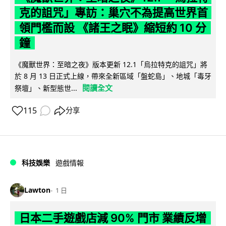
克的詛咒」專訪：巢穴不為提高世界首
領門檻而設 《諸王之眠》縮短約 10 分
鐘
《魔獸世界：至暗之夜》版本更新 12.1「烏拉特克的詛咒」將
於 8 月 13 日正式上線，帶來全新區域「盤蛇島」、地城「毒牙
閱讀全文
祭壇」、新型態世...
115
分享
科技娛樂
遊戲情報
Lawton
1 日
日本二手遊戲店減 90% 門市 業績反增