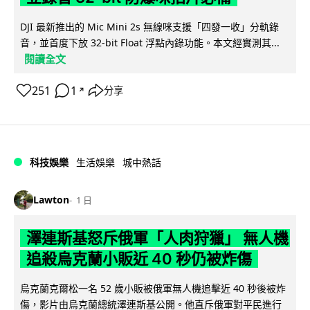
DJI 最新推出的 Mic Mini 2s 無線咪支援「四發一收」分軌錄
音，並首度下放 32-bit Float 浮點內錄功能。本文經實測其...
閱讀全文
251
1
分享
↗
科技娛樂
生活娛樂
城中熱話
Lawton
1 日
澤連斯基怒斥俄軍「人肉狩獵」 無人機
追殺烏克蘭小販近 40 秒仍被炸傷
烏克蘭克爾松一名 52 歲小販被俄軍無人機追擊近 40 秒後被炸
傷，影片由烏克蘭總統澤連斯基公開。他直斥俄軍對平民進行