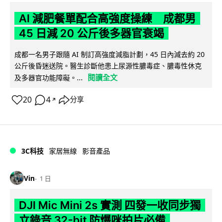
AI 減肥餐單配合高強度操練 成都男
45 日減 20 公斤後多器官衰竭
成都一名男子跟隨 AI 制訂高強度減脂計劃，45 日內減去約 20
公斤後昏迷送院。醫生診斷他患上尿源性膿毒症、膿毒性休克
閱讀全文
及多器官功能障礙。...
20
4
分享
↗
3C科技
家居無線
影音產品
Vin
1 日
DJI Mic Mini 2s 實測 四發一收同步獨
立錄音 32-bit 防爆咪拍片必備