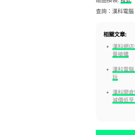
贈品換領:
按此
查詢：漢科電腦 (3
相關文章:
漢科網店推
量搶購
漢科電腦
玩
漢科開倉特
減價低至 