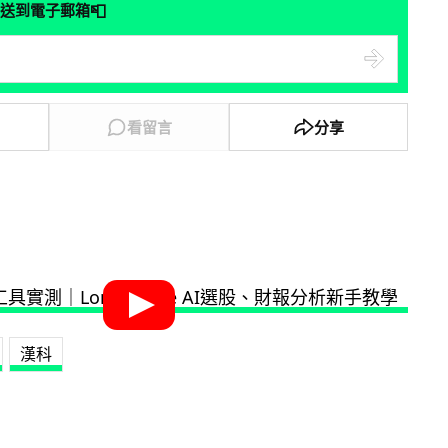
📮
送到電子郵箱
看留言
分享
漢科