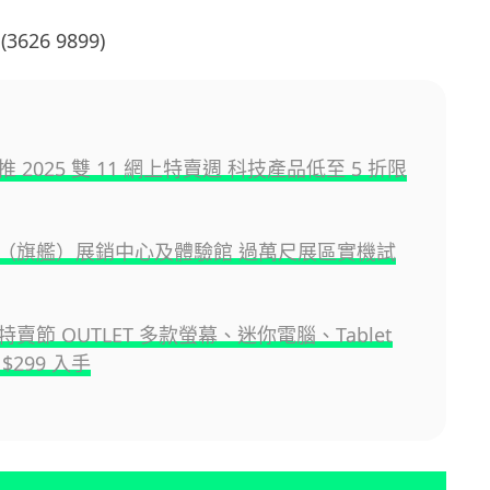
626 9899)
 2025 雙 11 網上特賣週 科技產品低至 5 折限
（旗艦）展銷中心及體驗館 過萬尺展區實機試
賣節 OUTLET 多款螢幕、迷你電腦、Tablet
$299 入手