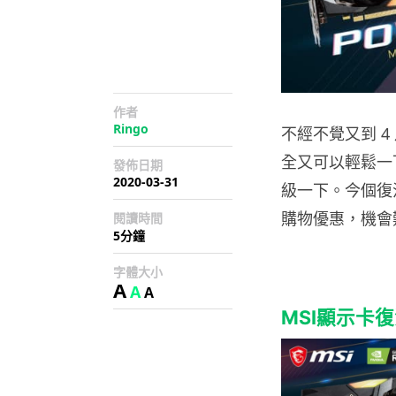
作者
Ringo
不經不覺又到 
全又可以輕鬆一
發佈日期
2020-03-31
級一下。今個復活
購物優惠，機會
閱讀時間
5分鐘
字體大小
A
A
A
MSI顯示卡復活