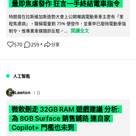
量即焦慮發作 狂言一手終結電車指令
特朗普在拉斯維加斯造勢大會上公開嘲諷電動車車主患有「里
程焦慮病」，聲稱電量剩 75% 便發作，並重申已廢除電動車強
閱讀全文
制令。惟專業車媒隨即反駁，...
570
259
分享
↗
人工智能
Lawton
1 日
微軟刪走 32GB RAM 遊戲建議 分析:
為 8GB Surface 銷售鋪路 連自家
Copilot+ 門檻也未到