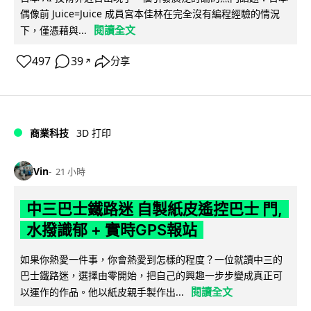
偶像前 Juice=Juice 成員宮本佳林在完全沒有編程經驗的情況
閱讀全文
下，僅憑藉與...
497
39
分享
↗
商業科技
3D 打印
Vin
21 小時
中三巴士鐵路迷 自製紙皮遙控巴士 門,
水撥識郁 + 實時GPS報站
如果你熱愛一件事，你會熱愛到怎樣的程度？一位就讀中三的
巴士鐵路迷，選擇由零開始，把自己的興趣一步步變成真正可
閱讀全文
以運作的作品。他以紙皮親手製作出...