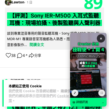
89
Lawton
1 日
【評測】Sony IER-M500 入耳式監聽
耳機：現場拍攝、後製監聽與人聲利器
談到專業混音專用的聲音監聽耳機，Sony 經典 MDR-7506 到
×
MDR-M1 專業錄音室耳機都為人熟悉。而現在舞台製作者與創
閱讀全文
意影像製作...
38
4
分享
↗
科技娛樂
遊戲情報
本網站正使用 Cookie
我們使用 Cookie 改善網站體驗。 繼續使用
🎵
⛶
天恩
1 日
我們的網站即表示您同意我們的
Cookie 政
策
。
📖 詳細評測
→
《魔獸世界：至暗之夜》12.1 「烏拉特