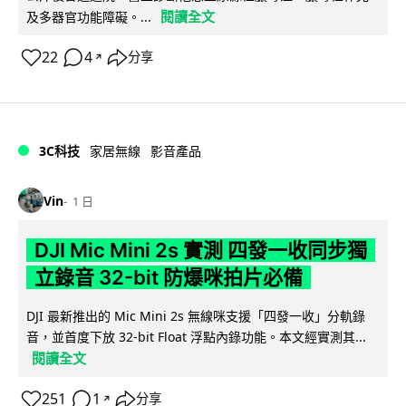
閱讀全文
及多器官功能障礙。...
22
4
分享
↗
3C科技
家居無線
影音產品
Vin
1 日
DJI Mic Mini 2s 實測 四發一收同步獨
立錄音 32-bit 防爆咪拍片必備
DJI 最新推出的 Mic Mini 2s 無線咪支援「四發一收」分軌錄
音，並首度下放 32-bit Float 浮點內錄功能。本文經實測其...
閱讀全文
251
1
分享
↗