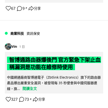
67
9
分享
↗
商業科技
資訊保安
Vin
1 日
智博通路由器爆後門 官方緊急下架止血
稱漏洞是功能在維修時使用
中國網通廠商智博通電子（Zbtlink Electronics）旗下的路由器
產品爆出嚴重安全漏洞，被發現每 35 秒便會與中國伺服器連
閱讀全文
線，旗...
327
73
分享
↗