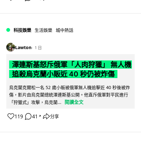
科技娛樂
生活娛樂
城中熱話
Lawton
1 日
澤連斯基怒斥俄軍「人肉狩獵」 無人機
追殺烏克蘭小販近 40 秒仍被炸傷
烏克蘭克爾松一名 52 歲小販被俄軍無人機追擊近 40 秒後被炸
傷，影片由烏克蘭總統澤連斯基公開。他直斥俄軍對平民進行
閱讀全文
「狩獵式」攻擊，烏克蘭...
119
41
分享
↗