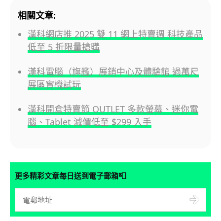
相關文章:
漢科網店推 2025 雙 11 網上特賣週 科技產品
低至 5 折限量搶購
漢科電腦（旗艦）展銷中心及體驗館 過萬尺
展區實機試玩
漢科開倉特賣節 OUTLET 多款螢幕、迷你電
腦、Tablet 減價低至 $299 入手
📮
更多精彩文章每日送到電子郵箱