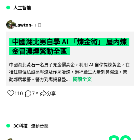
人工智能
Lawton
1 日
中國湖北男自學 AI 「煉金術」 屋內煉
金冒濃煙驚動全區
中國湖北黃石一名男子見金價高企，利用 AI 自學提煉黃金，在
租住單位私設高壓爐及作坊冶煉，過程產生大量刺鼻濃煙，驚
閱讀全文
動鄰居報警。警方到場揭發整...
110
7
分享
↗
3C科技
流動音樂