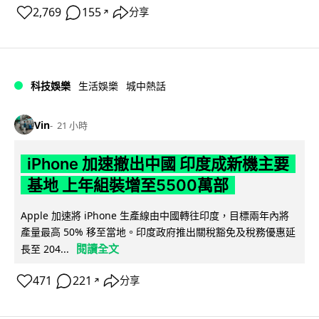
2,769
155
分享
↗
科技娛樂
生活娛樂
城中熱話
Vin
21 小時
iPhone 加速撤出中國 印度成新機主要
基地 上年組裝增至5500萬部
Apple 加速將 iPhone 生產線由中國轉往印度，目標兩年內將
產量最高 50% 移至當地。印度政府推出關稅豁免及稅務優惠延
閱讀全文
長至 204...
471
221
分享
↗