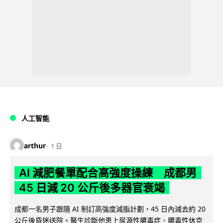
人工智能
arthur
1 日
AI 減肥餐單配合高強度操練 成都男
45 日減 20 公斤後多器官衰竭
成都一名男子跟隨 AI 制訂高強度減脂計劃，45 日內減去約 20
公斤後昏迷送院。醫生診斷他患上尿源性膿毒症、膿毒性休克