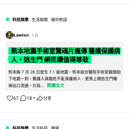
科技娛樂
生活娛樂
城中熱話
Lawton
1 日
熊本地震手術室驚魂片瘋傳 醫護保護病
人、逃生門 網民讚值得尊敬
熊本縣 7 月 28 日發生 7.1 級地震，熊本綜合醫院手術室鏡頭拍
下地震一刻，醫護人員臨危不亂保護病人，更馬上開逃生門確
閱讀全文
保出口流通。片段...
67
18
分享
↗
科技娛樂
生活科技
健康