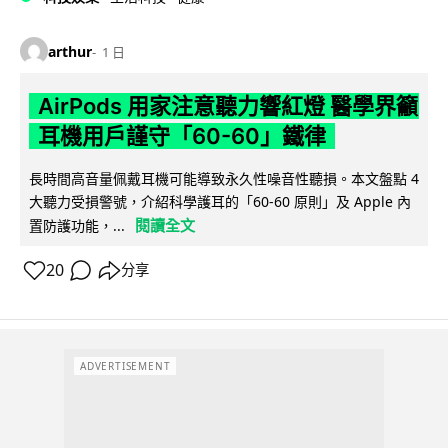
arthur
1 日
AirPods 用家注意聽力響紅燈 醫學界籲
耳機用戶謹守「60-60」鐵律
長時間高音量佩戴耳機可能導致永久性噪音性聽損。本文盤點 4
大聽力受損警號，介紹科學護耳的「60-60 原則」及 Apple 內
閱讀全文
置防護功能，...
20
分享
ADVERTISEMENT