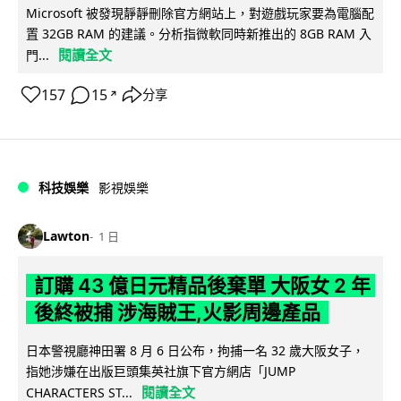
Microsoft 被發現靜靜刪除官方網站上，對遊戲玩家要為電腦配
置 32GB RAM 的建議。分析指微軟同時新推出的 8GB RAM 入
閱讀全文
門...
157
15
分享
↗
科技娛樂
影視娛樂
Lawton
1 日
訂購 43 億日元精品後棄單 大阪女 2 年
後終被捕 涉海賊王,火影周邊產品
日本警視廳神田署 8 月 6 日公布，拘捕一名 32 歲大阪女子，
指她涉嫌在出版巨頭集英社旗下官方網店「JUMP
閱讀全文
CHARACTERS ST...