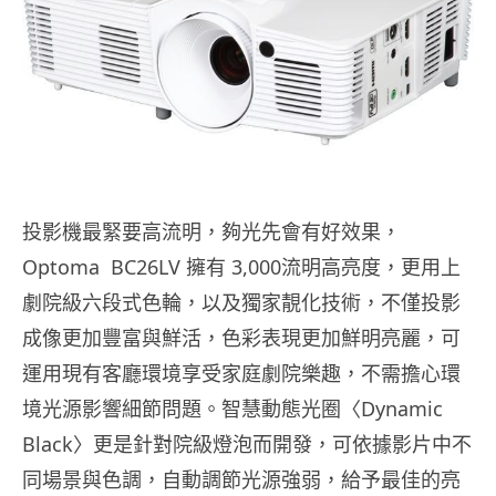
投影機最緊要高流明，夠光先會有好效果，
Optoma BC26LV 擁有 3,000流明高亮度，更用上
劇院級六段式色輪，以及獨家靚化技術，不僅投影
成像更加豐富與鮮活，色彩表現更加鮮明亮麗，可
運用現有客廳環境享受家庭劇院樂趣，不需擔心環
境光源影響細節問題。
智慧動態光圈〈Dynamic
Black〉更是針對院級燈泡而開發，可依據影片中不
同場景與色調，自動調節光源強弱，給予最佳的亮