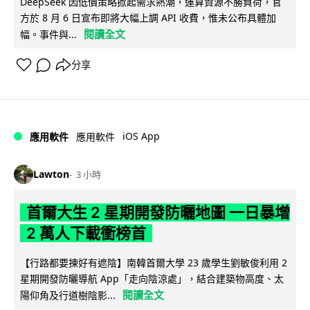
DeepSeek 因低價策略掀起需求熱潮，運算資源不勝負荷，官
方於 8 月 6 日宣布即將大幅上調 API 收費，惟未公布具體加
閱讀全文
幅。事件與...
分享
iOS App
應用軟件
應用軟件
Lawton
3 小時
首爾大生 2 星期開發防曬地圖 一日暴增
2 萬人下載衝榜首
【行路都要揀好有遮陰】南韓首爾大學 23 歲學生劉敏俊利用 2
星期開發防曬導航 App「走向陰涼處」，結合建築物高度、太
閱讀全文
陽仰角及行道樹陰影...