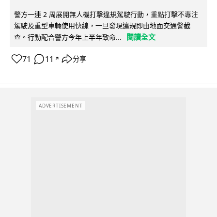
警方一連 2 周展開無人機打擊違規駕駛行動，重點打擊不專注
駕駛及重型車輛使用快線，一旦發現違規即由地面交通警截
閱讀全文
查。行動配合警方今年上半年致命...
71
11
分享
↗
ADVERTISEMENT