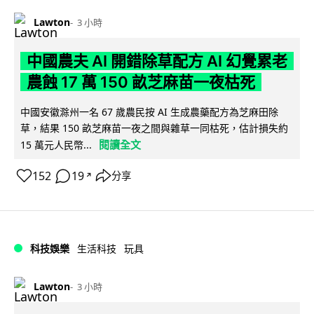
Lawton
3 小時
中國農夫 AI 開錯除草配方 AI 幻覺累老
農蝕 17 萬 150 畝芝麻苗一夜枯死
中國安徽滁州一名 67 歲農民按 AI 生成農藥配方為芝麻田除
草，結果 150 畝芝麻苗一夜之間與雜草一同枯死，估計損失約
閱讀全文
15 萬元人民幣...
152
19
分享
↗
科技娛樂
生活科技
玩具
Lawton
3 小時