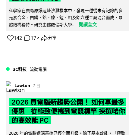
科學家在廣島原爆遺址沙灘樣本中，發現一種從未有記錄的多
元素合金，由鐵、鉻、鎳、錳、鉬及鋁六種金屬混合而成，晶
閱讀全文
體結構獨特。研究由佛羅倫斯大學...
142
17
分享
↗
3C科技
流動電腦
Lawton
2 日
2026 買電腦新趨勢公開！ 如何享最多
優惠 從極致便攜到電競標竿 揀選啱你
的高效能 PC
2026 年的電腦選購基準已經全面升級。除了基本效能，「極致