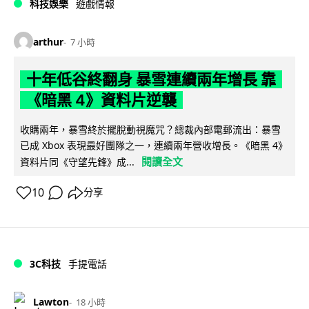
科技娛樂
遊戲情報
arthur
7 小時
十年低谷終翻身 暴雪連續兩年增長 靠
《暗黑 4》資料片逆襲
收購兩年，暴雪終於擺脫動視魔咒？總裁內部電郵流出：暴雪
已成 Xbox 表現最好團隊之一，連續兩年營收增長。《暗黑 4》
閱讀全文
資料片同《守望先鋒》成...
10
分享
3C科技
手提電話
Lawton
18 小時