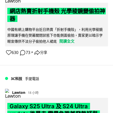
網店熱賣折射手機殼 光學稜鏡變偷拍神
器
中國有網上購物平台近日熱賣「折射手機殼」，利用光學稜鏡
原理讓手機在熒幕關閉狀態下亦能側面偷拍，賣家更以暗示字
閱讀全文
眼宣傳供不法分子偷拍他人裙底
630
73
分享
↗
3C科技
手提電話
Lawton
18 小時
Galaxy S25 Ultra 及 S24 Ultra