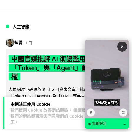
人工智能
藍骨
1 日
×
中國官媒批評 AI 術語濫用英文 稱
「Token」與「Agent」動搖科技話語
權
人民網旗下評論於 8 月 6 日發表文章，批評中國廣泛使用
「Token」、「Agent」及「LLM」等英文術語，認為做法侵蝕
閱讀全文
中文表意空間及科...
本網站正使用 Cookie
我們使用 Cookie 改善網站體驗。 繼續使用
🎵
⛶
789
341
我們的網站即表示您同意我們的
Cookie 政
分享
↗
策
。
📖 詳細評測
→