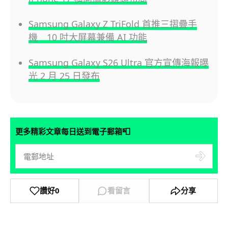
Samsung Galaxy Z TriFold 首推三摺疊手
機 10 吋大屏幕兼備 AI 功能
Samsung Galaxy S26 Ultra 官方宣傳海報曝
光 2 月 25 日發布
📮
更多精彩文章每日送到電子郵箱
讚好
0
看留言
分享