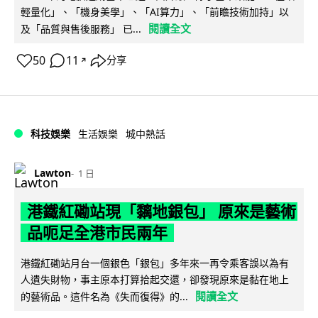
輕量化」、「機身美學」、「AI算力」、「前瞻技術加持」以
閱讀全文
及「品質與售後服務」 已...
50
11
分享
↗
科技娛樂
生活娛樂
城中熱話
Lawton
1 日
港鐵紅磡站現「黐地銀包」 原來是藝術
品呃足全港市民兩年
港鐵紅磡站月台一個銀色「銀包」多年來一再令乘客誤以為有
人遺失財物，事主原本打算拾起交還，卻發現原來是黏在地上
閱讀全文
的藝術品。這件名為《失而復得》的...