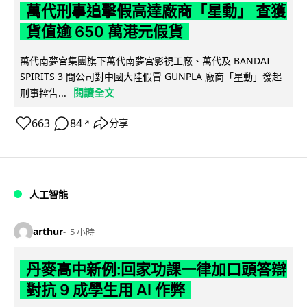
萬代刑事追擊假高達廠商「星動」 查獲
貨值逾 650 萬港元假貨
萬代南夢宮集團旗下萬代南夢宮影視工廠、萬代及 BANDAI
SPIRITS 3 間公司對中國大陸假冒 GUNPLA 廠商「星動」發起
閱讀全文
刑事控告...
663
84
分享
↗
人工智能
arthur
5 小時
丹麥高中新例:回家功課一律加口頭答辯
對抗 9 成學生用 AI 作弊