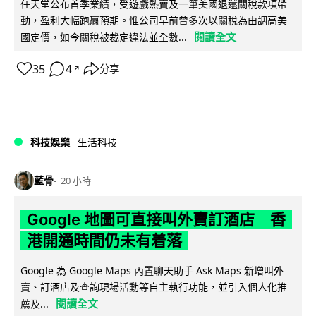
任天堂公布首季業績，受遊戲熱賣及一筆美國退還關稅款項帶
動，盈利大幅跑贏預期。惟公司早前曾多次以關稅為由調高美
閱讀全文
國定價，如今關稅被裁定違法並全數...
35
4
分享
↗
科技娛樂
生活科技
藍骨
20 小時
Google 地圖可直接叫外賣訂酒店 香
港開通時間仍未有着落
Google 為 Google Maps 內置聊天助手 Ask Maps 新增叫外
賣、訂酒店及查詢現場活動等自主執行功能，並引入個人化推
閱讀全文
薦及...