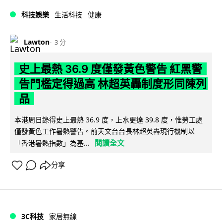
科技娛樂
生活科技
健康
Lawton
3 分
史上最熱 36.9 度僅發黃色警告 紅黑警
告門檻定得過高 林超英轟制度形同陳列
品
本港周日錄得史上最熱 36.9 度，上水更達 39.8 度，惟勞工處
僅發黃色工作暑熱警告。前天文台台長林超英轟現行機制以
閱讀全文
「香港暑熱指數」為基...
分享
3C科技
家居無線