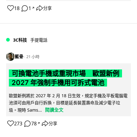
18
1
分享
↗
3C科技
手提電話
藍骨
21 小時
可換電池手機或重現市場 歐盟新例
2027 年強制手機用可拆式電池
歐盟新例將於 2027 年 2 月 18 日生效，規定手機及平板電腦電
池須可由用戶自行拆換，目標是延長裝置壽命及減少電子垃
閱讀全文
圾。現時 Sams...
273
78
分享
↗