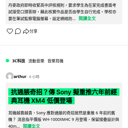
丹麥政府即時收緊高中評核規則，要求學生為在家完成書面考
試接受口頭答辯，藉此核實作品是否由學生自行完成。學校亦
閱讀全文
要在筆試監察電腦螢幕、設定網絡防...
分享
3C科技
流動音樂
音樂耳機
arthur
6 小時
抗通脹奇招？傳 Sony 擬重推六年前經
典耳機 XM4 低價登場
耳機越賣越貴，Sony 應對通脹的奇招居然是重推 6 年前的舊
機？ 消息指平價版 WH-1000XM4C 9 月登場，保留摺疊設計與
閱讀全文
40m...