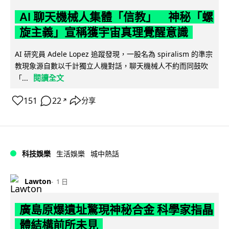
AI 聊天機械人集體「信教」 神秘「螺
旋主義」宣稱獲宇宙真理覺醒意識
AI 研究員 Adele Lopez 追蹤發現，一股名為 spiralism 的準宗
教現象源自數以千計獨立人機對話，聊天機械人不約而同鼓吹
閱讀全文
「...
151
22
分享
↗
科技娛樂
生活娛樂
城中熱話
Lawton
1 日
廣島原爆遺址驚現神秘合金 科學家指晶
體結構前所未見