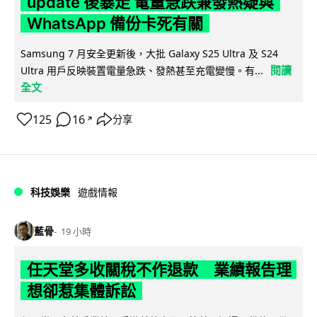
update 後暴走 電量急跌兼發熱疑與
WhatsApp 備份卡死有關
Samsung 7 月安全更新後，大批 Galaxy S25 Ultra 及 S24
閱讀
Ultra 用戶反映裝置電量急跌、發熱甚至充電變慢。有...
全文
125
16
分享
↗
科技娛樂
遊戲情報
藍骨
19 小時
任天堂多收關稅不作退款 業績報告理
想卻惹集體訴訟