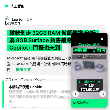
人工智能
Lawton
2 日
微軟刪走 32GB RAM 遊戲建議 分析:
×
為 8GB Surface 銷售鋪路 連自家
Copilot+ 門檻也未到
Microsoft 被發現靜靜刪除官方網站上，對遊戲玩家要為電腦配
置 32GB RAM 的建議。分析指微軟同時新推出的 8GB RAM 入
閱讀全文
門...
171
16
分享
↗
本網站正使用 Cookie
我們使用 Cookie 改善網站體驗。 繼續使用
🎵
⛶
我們的網站即表示您同意我們的
Cookie 政
策
。
📖 詳細評測
→
科技娛樂
影視娛樂