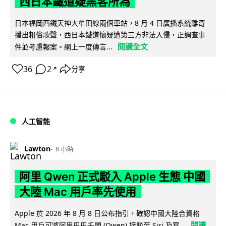
西日本鐵道疑黑客所為
日本福岡西鐵天神大牟田線兩個車站，8 月 4 日廣播系統離奇
播出粗俗歌聲，西日本鐵道懷疑遭第三方非法入侵，正調查事
閱讀全文
件並考慮報案。網上一度傳言...
36
2
分享
↗
人工智能
Lawton
8 小時
阿里 Qwen 正式駁入 Apple 生態 中國
大陸 Mac 用戶率先使用
Apple 於 2026 年 8 月 8 日公布指引，確認中國大陸合資格
閱讀
Mac 用戶可將阿里巴巴千問 (Qwen) 接駁至 Siri 及寫...