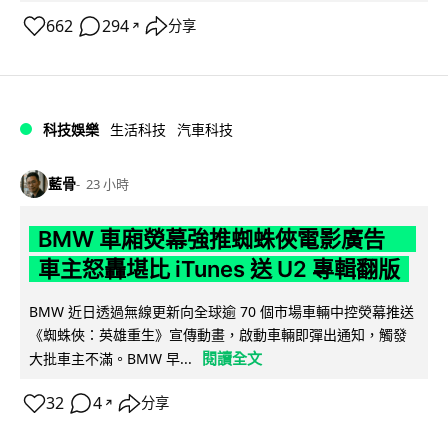
662
294
分享
↗
科技娛樂
生活科技
汽車科技
藍骨
23 小時
BMW 車廂熒幕強推蜘蛛俠電影廣告
車主怒轟堪比 iTunes 送 U2 專輯翻版
BMW 近日透過無線更新向全球逾 70 個市場車輛中控熒幕推送
《蜘蛛俠：英雄重生》宣傳動畫，啟動車輛即彈出通知，觸發
閱讀全文
大批車主不滿。BMW 早...
32
4
分享
↗