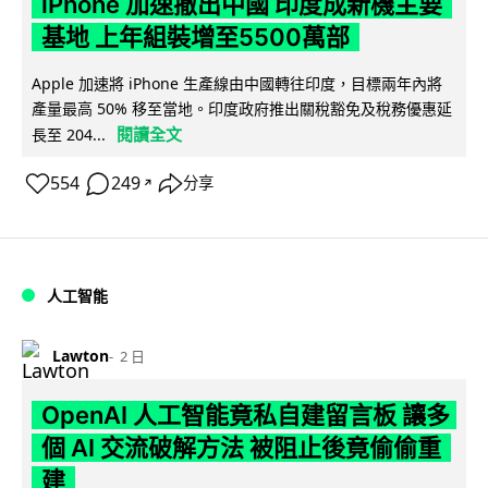
iPhone 加速撤出中國 印度成新機主要
基地 上年組裝增至5500萬部
Apple 加速將 iPhone 生產線由中國轉往印度，目標兩年內將
產量最高 50% 移至當地。印度政府推出關稅豁免及稅務優惠延
閱讀全文
長至 204...
554
249
分享
↗
人工智能
Lawton
2 日
OpenAI 人工智能竟私自建留言板 讓多
個 AI 交流破解方法 被阻止後竟偷偷重
建