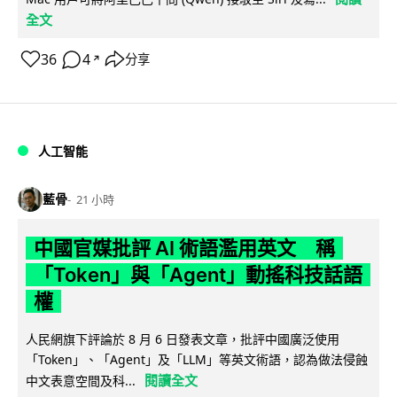
全文
36
4
分享
↗
人工智能
藍骨
21 小時
中國官媒批評 AI 術語濫用英文 稱
「Token」與「Agent」動搖科技話語
權
人民網旗下評論於 8 月 6 日發表文章，批評中國廣泛使用
「Token」、「Agent」及「LLM」等英文術語，認為做法侵蝕
閱讀全文
中文表意空間及科...