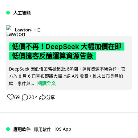
人工智能
Lawton
1 日
低價不再！DeepSeek 大幅加價在即
低價搶客反釀運算資源告急
DeepSeek 因低價策略掀起需求熱潮，運算資源不勝負荷，官
方於 8 月 6 日宣布即將大幅上調 API 收費，惟未公布具體加
閱讀全文
幅。事件與...
69
20
分享
↗
iOS App
應用軟件
應用軟件