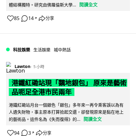
閱讀全文
體結構獨特。研究由佛羅倫斯大學...
85
14
分享
↗
科技娛樂
生活娛樂
城中熱話
Lawton
5 小時
港鐵紅磡站現「黐地銀包」 原來是藝術
品呃足全港市民兩年
港鐵紅磡站月台一個銀色「銀包」多年來一再令乘客誤以為有
人遺失財物，事主原本打算拾起交還，卻發現原來是黏在地上
閱讀全文
的藝術品。這件名為《失而復得》的...
94
3
分享
↗