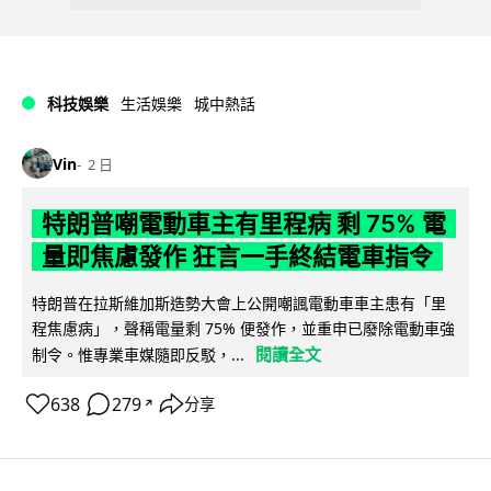
科技娛樂
生活娛樂
城中熱話
Vin
2 日
特朗普嘲電動車主有里程病 剩 75% 電
量即焦慮發作 狂言一手終結電車指令
特朗普在拉斯維加斯造勢大會上公開嘲諷電動車車主患有「里
程焦慮病」，聲稱電量剩 75% 便發作，並重申已廢除電動車強
閱讀全文
制令。惟專業車媒隨即反駁，...
638
279
分享
↗