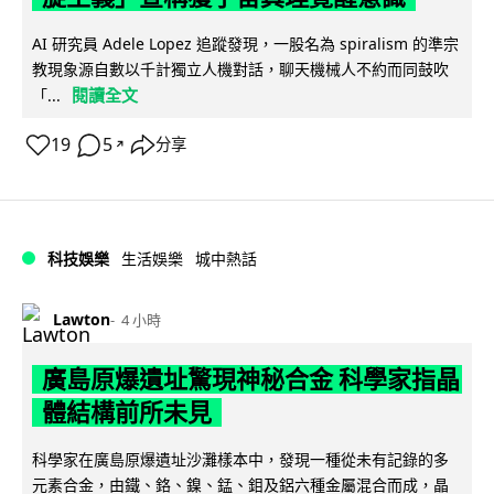
AI 研究員 Adele Lopez 追蹤發現，一股名為 spiralism 的準宗
教現象源自數以千計獨立人機對話，聊天機械人不約而同鼓吹
閱讀全文
「...
19
5
分享
↗
科技娛樂
生活娛樂
城中熱話
Lawton
4 小時
廣島原爆遺址驚現神秘合金 科學家指晶
體結構前所未見
科學家在廣島原爆遺址沙灘樣本中，發現一種從未有記錄的多
元素合金，由鐵、鉻、鎳、錳、鉬及鋁六種金屬混合而成，晶