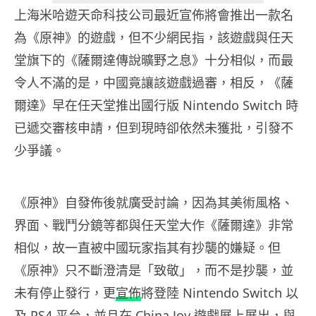
上海米哈遊天命科技公司最近宣佈將會推出一款名
為《原神》的遊戲，但不少網民指，該遊戲與任天
堂旗下的《薩爾達傳說曠野之息》十分相似，而最
令人不滿的是，中國竟讓該遊戲過審，相反，《薩
爾達》早在任天堂推出國行版 Nintendo Switch 時
已遞交審核申請，但到現時卻依然未獲批，引發不
少爭議。
《原神》自發佈後就廣受討論，因為其美術風格、
界面、戰鬥分鏡等都與任天堂大作《薩爾達》非常
相似，故一直被中國玩家指其有抄襲的嫌疑。但
《原神》只不斷澄清是「致敬」，而不是抄襲，並
未有停止發行，更
宣佈
將登陸 Nintendo Switch 以
及 PS4 平台，並且在 China Joy 遊戲展上展出，與