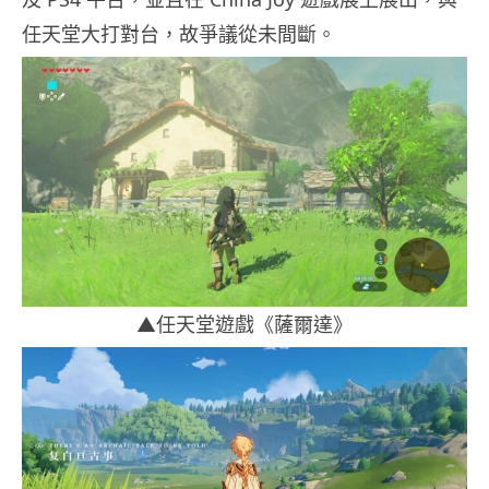
任天堂大打對台，故爭議從未間斷。
▲任天堂遊戲《薩爾達》