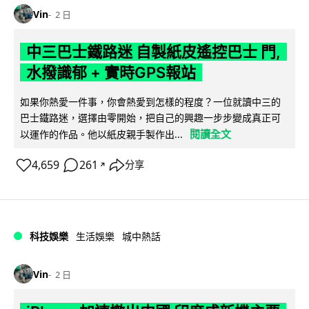
Vin
2 日
中三巴士鐵路迷 自製紙皮遙控巴士 門,
水撥識郁 + 實時GPS報站
如果你熱愛一件事，你會熱愛到怎樣的程度？一位就讀中三的
巴士鐵路迷，選擇由零開始，把自己的興趣一步步變成真正可
閱讀全文
以運作的作品。他以紙皮親手製作出...
4,659
261
分享
↗
科技娛樂
生活娛樂
城中熱話
Vin
2 日