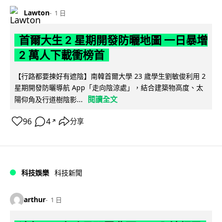
Lawton
1 日
首爾大生 2 星期開發防曬地圖 一日暴增
2 萬人下載衝榜首
【行路都要揀好有遮陰】南韓首爾大學 23 歲學生劉敏俊利用 2
星期開發防曬導航 App「走向陰涼處」，結合建築物高度、太
閱讀全文
陽仰角及行道樹陰影...
96
4
分享
↗
科技娛樂
科技新聞
arthur
1 日