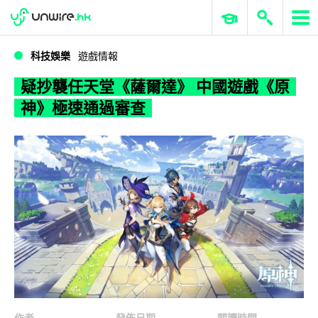
WWDC 2026
GenAI 與雲端科技專區
ERP 與商業 AI
疑抄襲任天堂《薩爾達》 中國遊戲《原神》極速通過審查
科技娛樂
遊戲情報
疑抄襲任天堂《薩爾達》 中國遊戲《原
神》極速通過審查
作者
發佈日期
閱讀時間