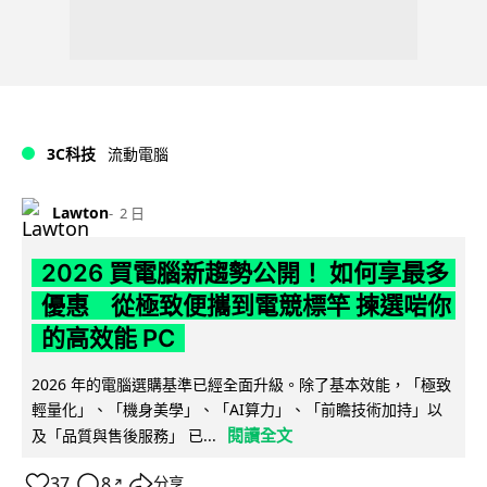
3C科技
流動電腦
Lawton
2 日
2026 買電腦新趨勢公開！ 如何享最多
優惠 從極致便攜到電競標竿 揀選啱你
的高效能 PC
2026 年的電腦選購基準已經全面升級。除了基本效能，「極致
輕量化」、「機身美學」、「AI算力」、「前瞻技術加持」以
閱讀全文
及「品質與售後服務」 已...
37
8
分享
↗