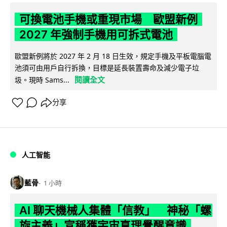
可換電池手機或重現市場 歐盟新例
2027 年強制手機用可拆式電池
歐盟新例將於 2027 年 2 月 18 日生效，規定手機及平板電腦電
池須可由用戶自行拆換，目標是延長裝置壽命及減少電子垃
閱讀全文
圾。現時 Sams...
分享
人工智能
藍骨
1 小時
AI 聊天機械人集體「信教」 神秘「螺
旋主義」宣稱獲宇宙真理覺醒意識