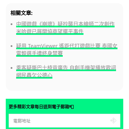
相關文章:
中國遊戲《崩壞》疑抄襲日本繪師二次創作
米哈遊已展開協商望擺平事件
疑用 TeamViewer 遙距代打遊戲比賽 泰國女
電競選手遭終身禁賽
乘客疑撕巴士椅背廣告 自創手機架播放歌詞
網民轟欠公德心
📮
更多精彩文章每日送到電子郵箱