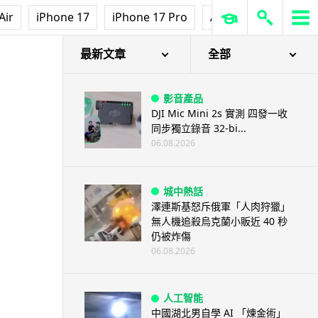
Air
iPhone 17
iPhone 17 Pro
AirPods Pro 3
Ap
最新文章
全部
影音產品
DJI Mic Mini 2s 實測 四發一收
同步獨立錄音 32-bi...
06.08.2026
城中熱話
澤連斯基怒斥俄軍「人肉狩獵」
無人機追殺烏克蘭小販近 40 秒
仍被炸傷
06.08.2026
人工智能
中國湖北男自學 AI 「煉金術」