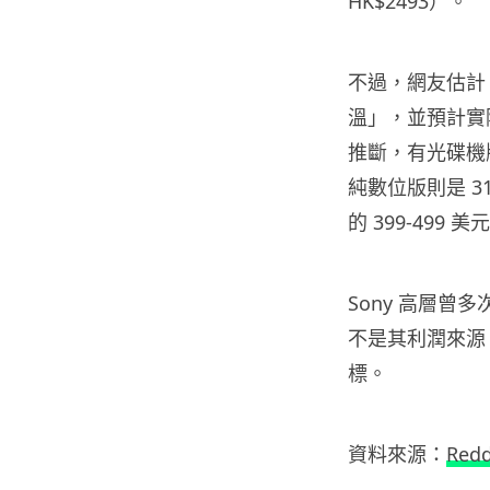
HK$2493）。
不過，網友估計 
溫」，並預計實
推斷，有光碟機版的
純數位版則是 3
的 399-499 
Sony 高層曾
不是其利潤來源
標。
資料來源：
Redd