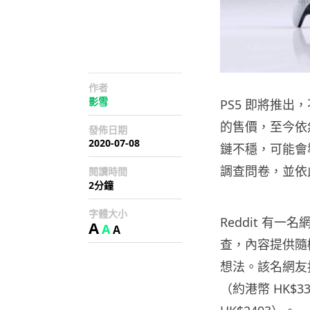
作者
影雪
PS5 即將推
的售價，至今依
發佈日期
2020-07-08
鏈不穩，可能會
調查問卷，並依此
閱讀時間
2分鐘
字體大小
Reddit 有一
A
A
A
查，內容提供隨
想法。該名網友指
（約港幣 HK$3