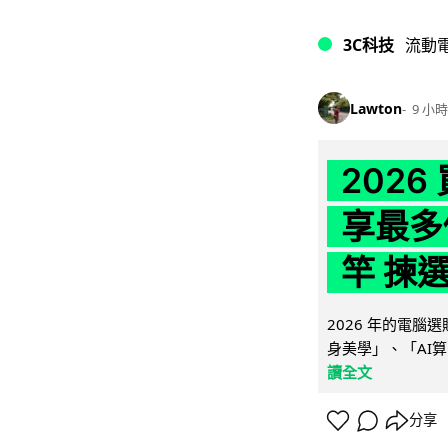
3C科技
流動
Lawton
9 小時
202
享最多
竿 揀
2026 年的電
身美學」、「AI算
讀全文
分享