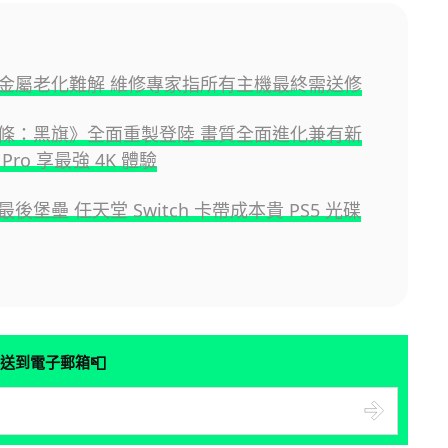
液態金屬老化難解 維修專家指所有主機最終需送修
條：黑旗》全面重製登陸 畫質全面進化兼有新
 Pro 享最強 4K 體驗
後堡壘 任天堂 Switch 卡帶成本貴 PS5 光碟
📮
送到電子郵箱