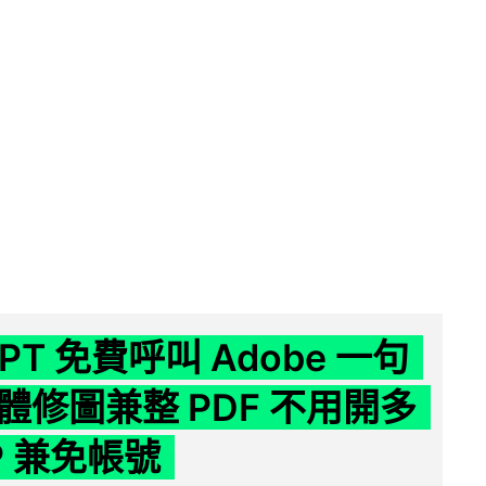
GPT 免費呼叫 Adobe 一句
體修圖兼整 PDF 不用開多
P 兼免帳號