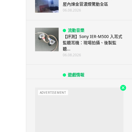
屋內煉金冒濃煙驚動全區
06.08.2026
流動音樂
【評測】Sony IER-M500 入耳式
監聽耳機：現場拍攝、後製監
聽...
06.08.2026
遊戲情報
《魔獸世界：至暗之夜》12.1
「烏拉特克的詛咒」專訪：巢穴
不為提高世...
ADVERTISEMENT
06.08.2026
遊戲情報
日本二手遊戲店減 90% 門市 業
績反增四成 “懷...