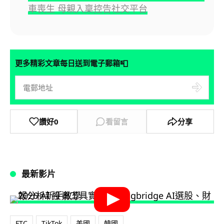
車喪生 母親入稟控告社交平台
📮
更多精彩文章每日送到電子郵箱
讚好
0
看留言
分享
最新影片
FTC
TikTok
美國
韓國