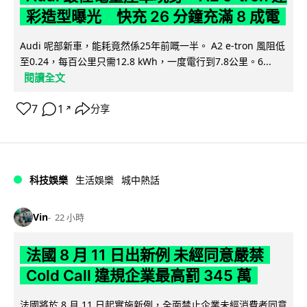
彩造型曝光 快充 26 分鐘充滿 8 成電
Audi 呢部新車，能耗竟然係25年前嘅一半。 A2 e-tron 風阻低
至0.24，每百公里只需12.8 kWh，一度電行到7.8公里。6...
閱讀全文
7
1
分享
↗
科技娛樂
生活娛樂
城中熱話
Vin
22 小時
法國 8 月 11 日出新例 未經同意嚴禁
Cold Call 違規企業最高罰 345 萬
法國將於 8 月 11 日起實施新例，全面禁止企業未經消費者同意