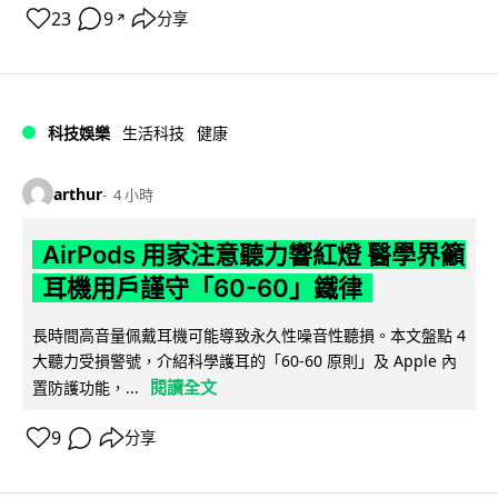
23
9
分享
↗
科技娛樂
生活科技
健康
arthur
4 小時
AirPods 用家注意聽力響紅燈 醫學界籲
耳機用戶謹守「60-60」鐵律
長時間高音量佩戴耳機可能導致永久性噪音性聽損。本文盤點 4
大聽力受損警號，介紹科學護耳的「60-60 原則」及 Apple 內
閱讀全文
置防護功能，...
9
分享