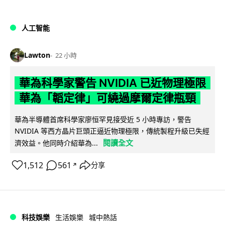
人工智能
Lawton
22 小時
華為科學家警告 NVIDIA 已近物理極限
華為「韜定律」可繞過摩爾定律瓶頸
華為半導體首席科學家廖恒罕見接受近 5 小時專訪，警告
NVIDIA 等西方晶片巨頭正逼近物理極限，傳統製程升級已失經
閱讀全文
濟效益。他同時介紹華為...
1,512
561
分享
↗
科技娛樂
生活娛樂
城中熱話