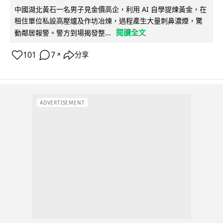
中國湖北黃石一名男子見金價高企，利用 AI 自學提煉黃金，在
租住單位私設高壓爐及作坊冶煉，過程產生大量刺鼻濃煙，驚
閱讀全文
動鄰居報警。警方到場揭發整...
101
7
分享
↗
ADVERTISEMENT