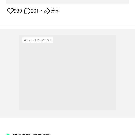
939
201
分享
↗
ADVERTISEMENT