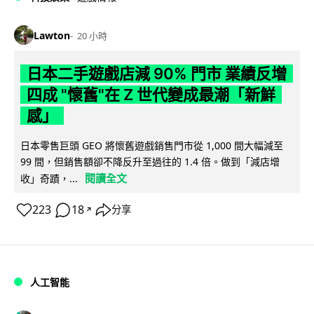
Lawton
20 小時
日本二手遊戲店減 90% 門市 業績反增
四成 "懷舊"在 Z 世代變成最潮「新鮮
感」
日本零售巨頭 GEO 將懷舊遊戲銷售門市從 1,000 間大幅減至
99 間，但銷售額卻不降反升至過往的 1.4 倍。做到「減店增
閱讀全文
收」奇蹟，...
223
18
分享
↗
人工智能