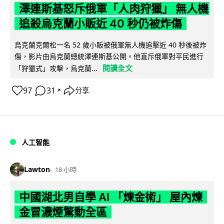
澤連斯基怒斥俄軍「人肉狩獵」 無人機
追殺烏克蘭小販近 40 秒仍被炸傷
烏克蘭克爾松一名 52 歲小販被俄軍無人機追擊近 40 秒後被炸
傷，影片由烏克蘭總統澤連斯基公開。他直斥俄軍對平民進行
閱讀全文
「狩獵式」攻擊，烏克蘭...
97
31
分享
↗
人工智能
Lawton
18 小時
中國湖北男自學 AI 「煉金術」 屋內煉
金冒濃煙驚動全區