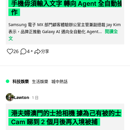
手機毋須輸入文字 轉向 Agent 全自動操
作
Samsung 電子 MX 部門顧客體驗辦公室主管兼副總裁 Jay Kim
閱讀全
表示，品牌正推動 Galaxy AI 邁向全自動化 Agent...
文
26
4
分享
↗
科技娛樂
生活娛樂
城中熱話
Lawton
1 日
港夫婦澳門的士拾相機 據為己有被的士
Cam 睇到 2 個月後再入境被捕