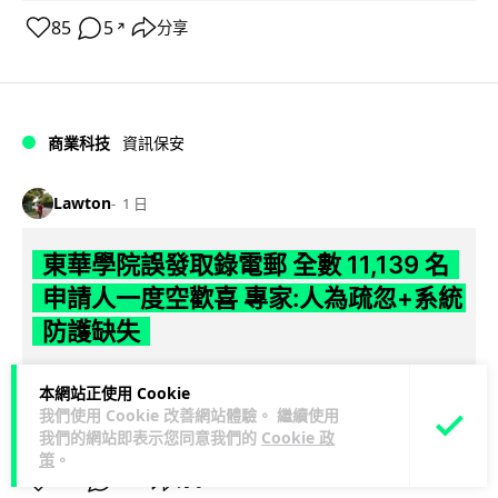
85
5
分享
↗
商業科技
資訊保安
Lawton
1 日
東華學院誤發取錄電郵 全數 11,139 名
申請人一度空歡喜 專家:人為疏忽+系統
防護缺失
東華學院今日（5 日）大學聯招放榜之際，因人為疏忽向全數
本網站正使用 Cookie
11,139 名課程申請人錯誤發出取錄通知電郵，令大批考生一度
我們使用 Cookie 改善網站體驗。 繼續使用
閱讀全文
以為獲得學位取錄，事...
我們的網站即表示您同意我們的
Cookie 政
策
。
149
17
分享
↗