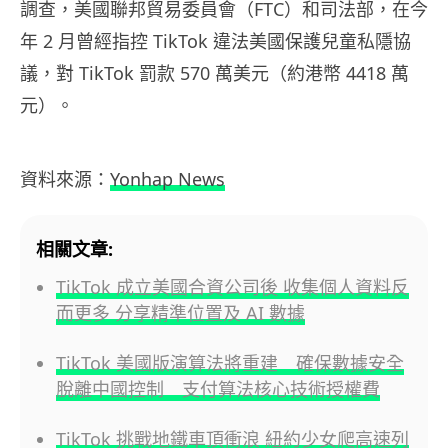
調查，美國聯邦貿易委員會（
FTC
）和司法部，在今
年
2
月曾經指控
TikTok
違法美國保護兒童私隱協
議，對
TikTok
罰款
570
萬美元（約港幣
4418
萬
元）。
資料來源：
Yonhap News
相關文章:
TikTok 成立美國合資公司後 收集個人資料反
而更多 分享精準位置及 AI 數據
TikTok 美國版演算法將重建 確保數據安全
脫離中國控制 支付算法核心技術授權費
TikTok 挑戰地鐵車頂衝浪 紐約少女爬高速列