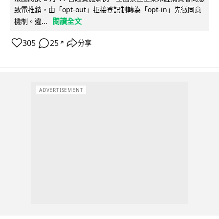
致電推銷，由「opt-out」拒接登記制轉為「opt-in」先徵同意
閱讀全文
機制。違...
305
25
分享
↗
ADVERTISEMENT