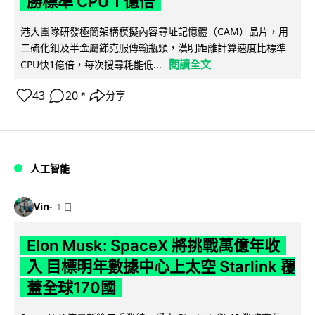
勝標準 CPU 1 億倍
港大團隊研發極簡架構模擬內容尋址記憶體（CAM）晶片，用
二硫化鉬及半金屬銻克服傳輸瓶頸，漢明距離計算速度比標準
閱讀全文
CPU快1億倍，每次搜尋耗能低...
43
20
分享
↗
人工智能
Vin
1 日
Elon Musk: SpaceX 將挑戰萬億年收
入 目標明年數據中心上太空 Starlink 覆
蓋全球170國