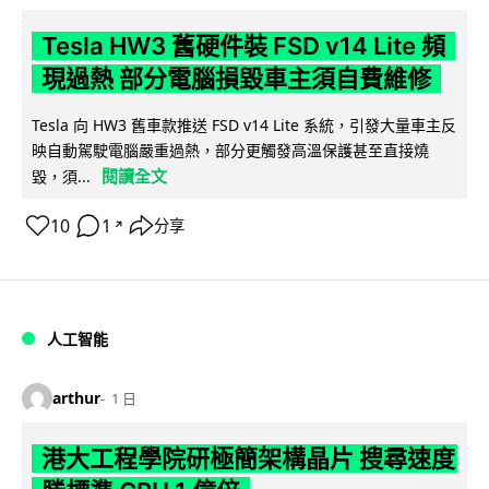
Tesla HW3 舊硬件裝 FSD v14 Lite 頻
現過熱 部分電腦損毀車主須自費維修
Tesla 向 HW3 舊車款推送 FSD v14 Lite 系統，引發大量車主反
映自動駕駛電腦嚴重過熱，部分更觸發高溫保護甚至直接燒
閱讀全文
毀，須...
10
1
分享
↗
人工智能
arthur
1 日
港大工程學院研極簡架構晶片 搜尋速度