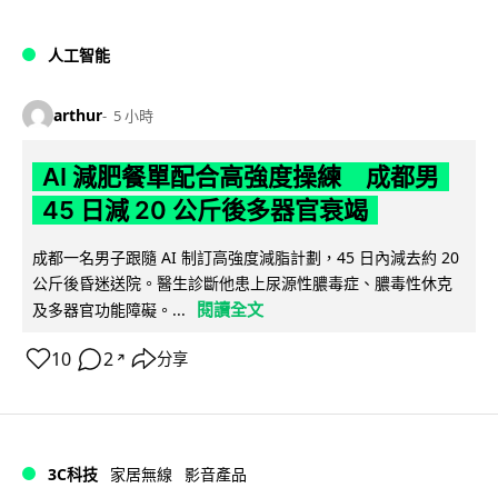
人工智能
arthur
5 小時
AI 減肥餐單配合高強度操練 成都男
45 日減 20 公斤後多器官衰竭
成都一名男子跟隨 AI 制訂高強度減脂計劃，45 日內減去約 20
公斤後昏迷送院。醫生診斷他患上尿源性膿毒症、膿毒性休克
閱讀全文
及多器官功能障礙。...
10
2
分享
↗
3C科技
家居無線
影音產品