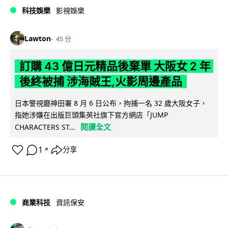
科技娛樂
影視娛樂
Lawton
45 分
訂購 43 億日元精品後棄單 大阪女 2 年
後終被捕 涉海賊王,火影周邊產品
日本警視廳神田署 8 月 6 日公布，拘捕一名 32 歲大阪女子，
指她涉嫌在出版巨頭集英社旗下官方網店「JUMP
閱讀全文
CHARACTERS ST...
1
分享
↗
商業科技
資訊保安