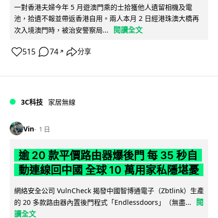
一對香港夫婦今年 5 月遊澳門乘的士拾獲他人遺留相機及電
池，拾遺不報並帶返香港自用。兩人本月 2 日經港珠澳大橋再
閱讀全文
次入境澳門時，被治安警察局...
515
74
分享
↗
3C科技
家居無線
Vin
1 日
逾 20 款平價路由器爆後門 每 35 秒自
動連線回中國 全球 10 萬用家私隱堪憂
網絡安全公司 VulnCheck 揭發中國智博通電子（Zbtlink）生產
閱
的 20 多款路由器內置後門程式「Endlessdoors」（無盡...
讀全文