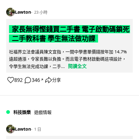
Lawton
23 小時
家長無得慳錢買二手書 電子啟動碼鎖死
二手教科書 學生無法做功課
社福界立法會議員陳文宜指，一間中學書單價錢按年加 14.7%
遠超通漲，令家長難以負擔。而且電子教材啟動碼這項設計，
閱讀全文
令學生無法完成功課，二手...
892
346
分享
↗
科技娛樂
遊戲情報
Lawton
1 日