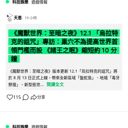
科技娛樂
遊戲情報
天恩
19 小時
《魔獸世界：至暗之夜》12.1 「烏拉特
克的詛咒」專訪：巢穴不為提高世界首
領門檻而設 《諸王之眠》縮短約 10 分
鐘
《魔獸世界：至暗之夜》版本更新 12.1「烏拉特克的詛咒」將
於 8 月 13 日正式上線，帶來全新區域「盤蛇島」、地城「毒牙
閱讀全文
祭壇」、新型態世...
115
分享
科技娛樂
遊戲情報