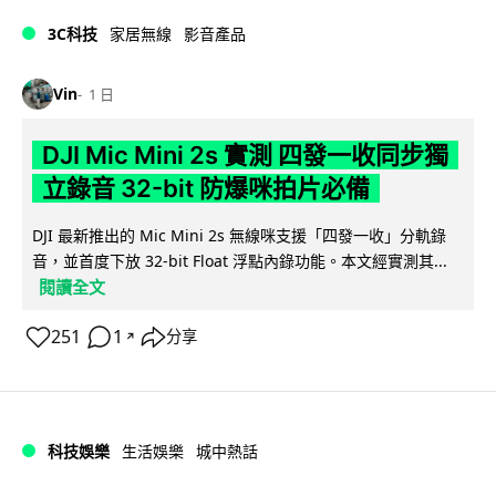
3C科技
家居無線
影音產品
Vin
1 日
DJI Mic Mini 2s 實測 四發一收同步獨
立錄音 32-bit 防爆咪拍片必備
DJI 最新推出的 Mic Mini 2s 無線咪支援「四發一收」分軌錄
音，並首度下放 32-bit Float 浮點內錄功能。本文經實測其...
閱讀全文
251
1
分享
↗
科技娛樂
生活娛樂
城中熱話