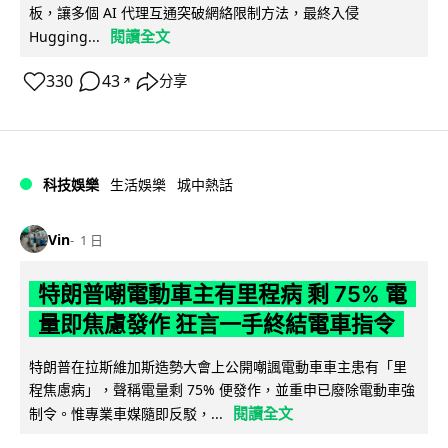
板，讓多個 AI 代理互通突破網絡限制方法，最終入侵
閱讀全文
Hugging...
330
43
分享
↗
科技娛樂
生活娛樂
城中熱話
Vin
1 日
特朗普嘲電動車主有里程病 剩 75% 電
量即焦慮發作 狂言一手終結電車指令
特朗普在拉斯維加斯造勢大會上公開嘲諷電動車車主患有「里
程焦慮病」，聲稱電量剩 75% 便發作，並重申已廢除電動車強
閱讀全文
制令。惟專業車媒隨即反駁，...