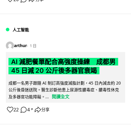
人工智能
arthur
1 日
AI 減肥餐單配合高強度操練 成都男
45 日減 20 公斤後多器官衰竭
成都一名男子跟隨 AI 制訂高強度減脂計劃，45 日內減去約 20
公斤後昏迷送院。醫生診斷他患上尿源性膿毒症、膿毒性休克
閱讀全文
及多器官功能障礙。...
22
4
分享
↗