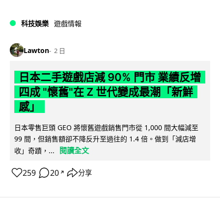
科技娛樂
遊戲情報
Lawton
2 日
日本二手遊戲店減 90% 門市 業績反增
四成 "懷舊"在 Z 世代變成最潮「新鮮
感」
日本零售巨頭 GEO 將懷舊遊戲銷售門市從 1,000 間大幅減至
99 間，但銷售額卻不降反升至過往的 1.4 倍。做到「減店增
閱讀全文
收」奇蹟，...
259
20
分享
↗