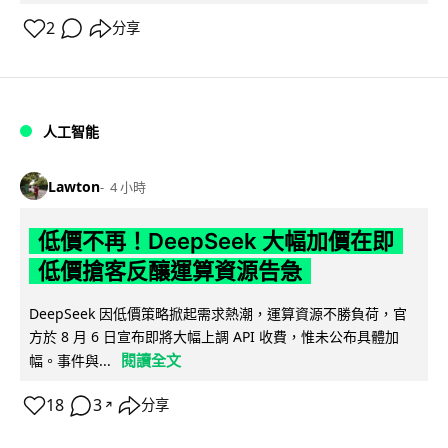
2
分享
人工智能
Lawton
4 小時
低價不再！DeepSeek 大幅加價在即
低價搶客反釀運算資源告急
DeepSeek 因低價策略掀起需求熱潮，運算資源不勝負荷，官
方於 8 月 6 日宣布即將大幅上調 API 收費，惟未公布具體加
閱讀全文
幅。事件與...
18
3
分享
↗