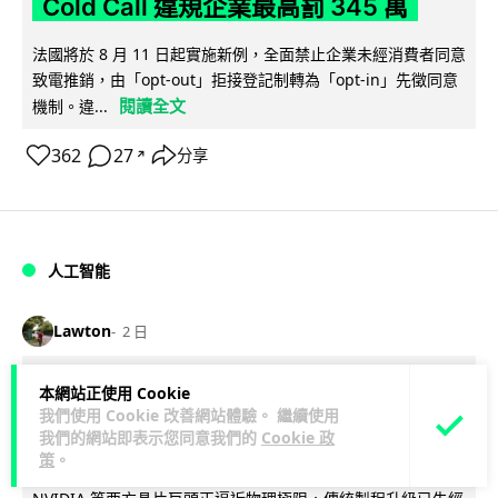
Cold Call 違規企業最高罰 345 萬
法國將於 8 月 11 日起實施新例，全面禁止企業未經消費者同意
致電推銷，由「opt-out」拒接登記制轉為「opt-in」先徵同意
閱讀全文
機制。違...
362
27
分享
↗
人工智能
Lawton
2 日
華為科學家警告 NVIDIA 已近物理極限
本網站正使用 Cookie
我們使用 Cookie 改善網站體驗。 繼續使用
華為「韜定律」可繞過摩爾定律瓶頸
我們的網站即表示您同意我們的
Cookie 政
策
。
華為半導體首席科學家廖恒罕見接受近 5 小時專訪，警告