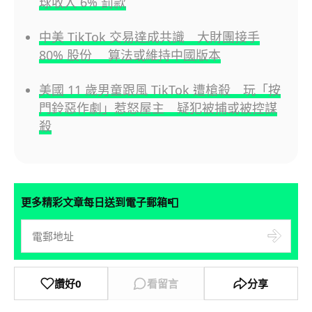
球收入 6% 罰款
中美 TikTok 交易達成共識 大財團接手
80% 股份 算法或維持中國版本
美國 11 歲男童跟風 TikTok 遭槍殺 玩「按
門鈴惡作劇」惹怒屋主 疑犯被捕或被控謀
殺
📮
更多精彩文章每日送到電子郵箱
讚好
0
看留言
分享