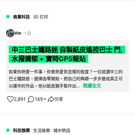
商業科技
3D 打印
Vin
1 日
中三巴士鐵路迷 自製紙皮遙控巴士 門,
水撥識郁 + 實時GPS報站
如果你熱愛一件事，你會熱愛到怎樣的程度？一位就讀中三的
巴士鐵路迷，選擇由零開始，把自己的興趣一步步變成真正可
閱讀全文
以運作的作品。他以紙皮親手製作出...
2,891
169
分享
↗
科技娛樂
生活娛樂
城中熱話