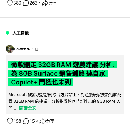
580
263
分享
↗
人工智能
Lawton
1 日
微軟刪走 32GB RAM 遊戲建議 分析:
為 8GB Surface 銷售鋪路 連自家
Copilot+ 門檻也未到
Microsoft 被發現靜靜刪除官方網站上，對遊戲玩家要為電腦配
置 32GB RAM 的建議。分析指微軟同時新推出的 8GB RAM 入
閱讀全文
門...
158
15
分享
↗