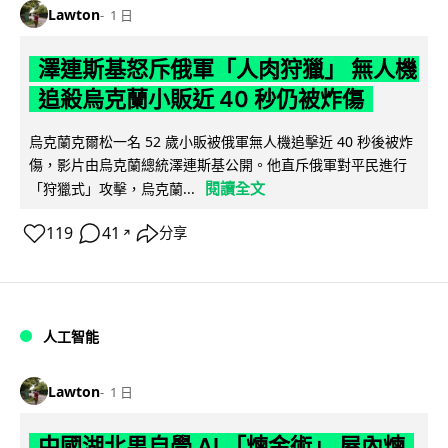
Lawton
1 日
澤連斯基怒斥俄軍「人肉狩獵」 無人機
追殺烏克蘭小販近 40 秒仍被炸傷
烏克蘭克爾松一名 52 歲小販被俄軍無人機追擊近 40 秒後被炸
傷，影片由烏克蘭總統澤連斯基公開。他直斥俄軍對平民進行
閱讀全文
「狩獵式」攻擊，烏克蘭...
119
41
分享
↗
人工智能
Lawton
1 日
中國湖北男自學 AI 「煉金術」 屋內煉