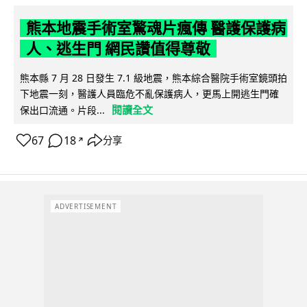
熊本地震手術室驚魂片瘋傳 醫護保護病
人、逃生門 網民讚值得尊敬
熊本縣 7 月 28 日發生 7.1 級地震，熊本綜合醫院手術室鏡頭拍
下地震一刻，醫護人員臨危不亂保護病人，更馬上開逃生門確
閱讀全文
保出口流通。片段...
67
18
分享
↗
ADVERTISEMENT