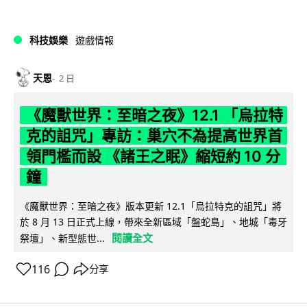
科技娛樂
遊戲情報
天恩
2 日
《魔獸世界：至暗之夜》12.1 「烏拉特
克的詛咒」專訪：巢穴不為提高世界首
領門檻而設 《諸王之眠》縮短約 10 分
鐘
《魔獸世界：至暗之夜》版本更新 12.1「烏拉特克的詛咒」將
於 8 月 13 日正式上線，帶來全新區域「盤蛇島」、地城「毒牙
閱讀全文
祭壇」、新型態世...
116
分享