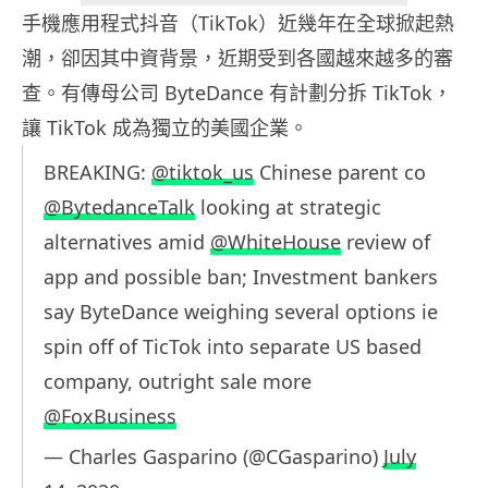
手機應用程式抖音（TikTok）近幾年在全球掀起熱
潮，卻因其中資背景，近期受到各國越來越多的審
查。有傳母公司 ByteDance 有計劃分拆 TikTok，
讓 TikTok 成為獨立的美國企業。
BREAKING:
@tiktok_us
Chinese parent co
@BytedanceTalk
looking at strategic
alternatives amid
@WhiteHouse
review of
app and possible ban; Investment bankers
say ByteDance weighing several options ie
spin off of TicTok into separate US based
company, outright sale more
@FoxBusiness
— Charles Gasparino (@CGasparino)
July