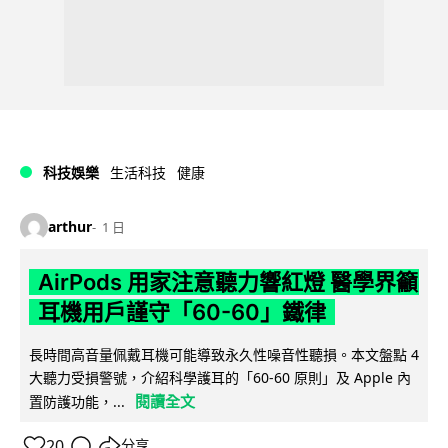
科技娛樂
生活科技
健康
arthur
1 日
AirPods 用家注意聽力響紅燈 醫學界籲
耳機用戶謹守「60-60」鐵律
長時間高音量佩戴耳機可能導致永久性噪音性聽損。本文盤點 4
大聽力受損警號，介紹科學護耳的「60-60 原則」及 Apple 內
閱讀全文
置防護功能，...
20
分享