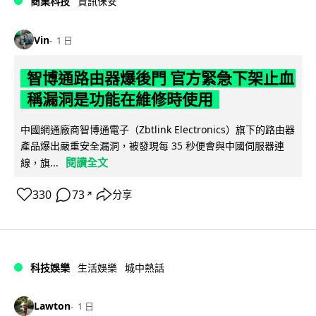
商業科技
資訊保安
Vin
1 日
智博通路由器爆後門 官方緊急下架止血
稱漏洞是功能在維修時使用
中國網通廠商智博通電子（Zbtlink Electronics）旗下的路由器
產品爆出嚴重安全漏洞，被發現每 35 秒便會與中國伺服器連
閱讀全文
線，旗...
330
73
分享
↗
科技娛樂
生活娛樂
城中熱話
Lawton
1 日