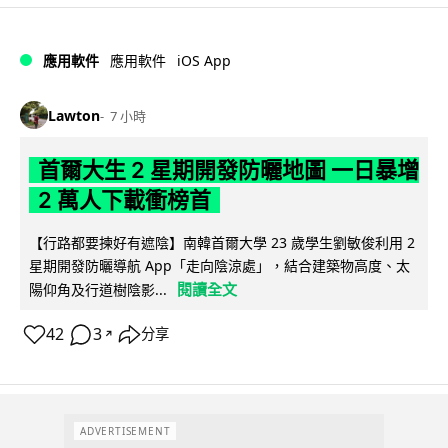
iOS App
應用軟件
應用軟件
Lawton
7 小時
首爾大生 2 星期開發防曬地圖 一日暴增
2 萬人下載衝榜首
【行路都要揀好有遮陰】南韓首爾大學 23 歲學生劉敏俊利用 2
星期開發防曬導航 App「走向陰涼處」，結合建築物高度、太
閱讀全文
陽仰角及行道樹陰影...
42
3
分享
↗
ADVERTISEMENT