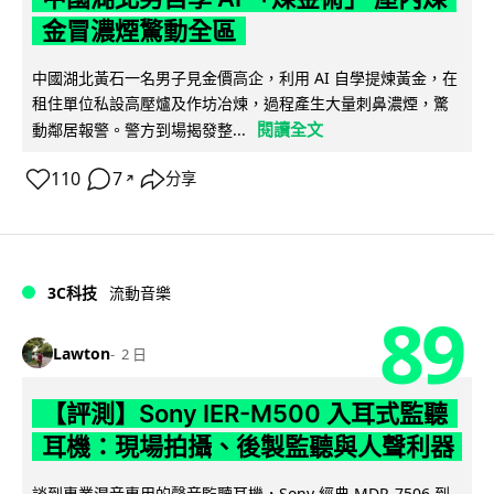
金冒濃煙驚動全區
中國湖北黃石一名男子見金價高企，利用 AI 自學提煉黃金，在
租住單位私設高壓爐及作坊冶煉，過程產生大量刺鼻濃煙，驚
閱讀全文
動鄰居報警。警方到場揭發整...
110
7
分享
↗
3C科技
流動音樂
89
Lawton
2 日
【評測】Sony IER-M500 入耳式監聽
耳機：現場拍攝、後製監聽與人聲利器
談到專業混音專用的聲音監聽耳機，Sony 經典 MDR-7506 到