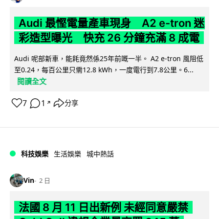
Audi 最慳電量產車現身 A2 e-tron 迷
彩造型曝光 快充 26 分鐘充滿 8 成電
Audi 呢部新車，能耗竟然係25年前嘅一半。 A2 e-tron 風阻低
至0.24，每百公里只需12.8 kWh，一度電行到7.8公里。6...
閱讀全文
7
1
分享
↗
科技娛樂
生活娛樂
城中熱話
Vin
2 日
法國 8 月 11 日出新例 未經同意嚴禁