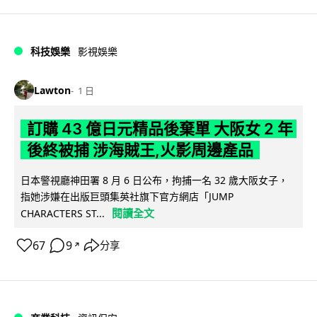
科技娛樂
影視娛樂
Lawton
1 日
訂購 43 億日元精品後棄單 大阪女 2 年
後終被捕 涉海賊王,火影周邊產品
日本警視廳神田署 8 月 6 日公布，拘捕一名 32 歲大阪女子，
指她涉嫌在出版巨頭集英社旗下官方網店「JUMP
閱讀全文
CHARACTERS ST...
67
9
分享
↗